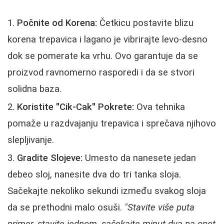
Počnite od Korena:
Četkicu postavite blizu
korena trepavica i lagano je vibrirajte levo-desno
dok se pomerate ka vrhu. Ovo garantuje da se
proizvod ravnomerno rasporedi i da se stvori
solidna baza.
Koristite "Cik-Cak" Pokrete:
Ova tehnika
pomaže u razdvajanju trepavica i sprečava njihovo
slepljivanje.
Gradite Slojeve:
Umesto da nanesete jedan
debeo sloj, nanesite dva do tri tanka sloja.
Sačekajte nekoliko sekundi između svakog sloja
da se prethodni malo osuši.
"Stavite više puta
primer, stavite jednom, sačekajte minut-dva pa opet