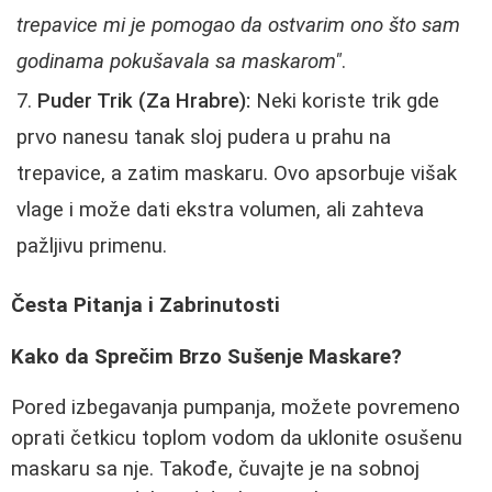
trepavice mi je pomogao da ostvarim ono što sam
godinama pokušavala sa maskarom"
.
Puder Trik (Za Hrabre):
Neki koriste trik gde
prvo nanesu tanak sloj pudera u prahu na
trepavice, a zatim maskaru. Ovo apsorbuje višak
vlage i može dati ekstra volumen, ali zahteva
pažljivu primenu.
Česta Pitanja i Zabrinutosti
Kako da Sprečim Brzo Sušenje Maskare?
Pored izbegavanja pumpanja, možete povremeno
oprati četkicu toplom vodom da uklonite osušenu
maskaru sa nje. Takođe, čuvajte je na sobnoj