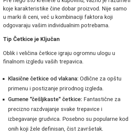
Pre nego što krenete u kupovinu, važno je razumeti
koje karakteristike čine dobar proizvod. Nije samo
u marki ili ceni, već u kombinaciji faktora koji
odgovaraju vašim individualnim potrebama.
Tip Četkice je Ključan
Oblik i veličina četkice igraju ogromnu ulogu u
finalnom izgledu vaših trepavica.
Klasične četkice od vlakana:
Odlične za opštu
primenu i postizanje prirodnog izgleda.
Gumene "češljikaste" četkice:
Fantastične za
precizno razdvajanje svake trepavice i
izbegavanje grudvica. Posebno su popularne kod
onih koji žele definisan, čist završetak.