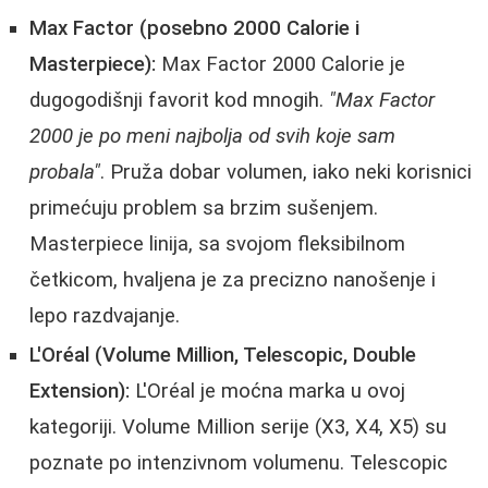
Max Factor (posebno 2000 Calorie i
Masterpiece):
Max Factor 2000 Calorie je
dugogodišnji favorit kod mnogih.
"Max Factor
2000 je po meni najbolja od svih koje sam
probala"
. Pruža dobar volumen, iako neki korisnici
primećuju problem sa brzim sušenjem.
Masterpiece linija, sa svojom fleksibilnom
četkicom, hvaljena je za precizno nanošenje i
lepo razdvajanje.
L'Oréal (Volume Million, Telescopic, Double
Extension):
L'Oréal je moćna marka u ovoj
kategoriji. Volume Million serije (X3, X4, X5) su
poznate po intenzivnom volumenu. Telescopic