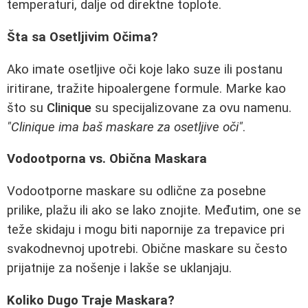
temperaturi, dalje od direktne toplote.
Šta sa Osetljivim Očima?
Ako imate osetljive oči koje lako suze ili postanu
iritirane, tražite hipoalergene formule. Marke kao
što su
Clinique
su specijalizovane za ovu namenu.
"Clinique ima baš maskare za osetljive oči"
.
Vodootporna vs. Obična Maskara
Vodootporne maskare su odlične za posebne
prilike, plažu ili ako se lako znojite. Međutim, one se
teže skidaju i mogu biti napornije za trepavice pri
svakodnevnoj upotrebi. Obične maskare su često
prijatnije za nošenje i lakše se uklanjaju.
Koliko Dugo Traje Maskara?