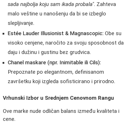
sada najbolja koju sam ikada probala"
. Zahteva
malo veštine u nanošenju da bi se izbeglo
slepljivanje.
Estée Lauder Illusionist & Magnascopic:
Obe su
visoko cenjene, naročito za svoju sposobnost da
daju i dužinu i gustinu bez grudvica.
Chanel maskare (npr. Inimitable ili Cils):
Prepoznate po elegantnom, definisanom
završetku koji izgleda sofisticirano i prirodno.
Vrhunski Izbor u Srednjem Cenovnom Rangu
Ove marke nude odličan balans između kvaliteta i
cene.