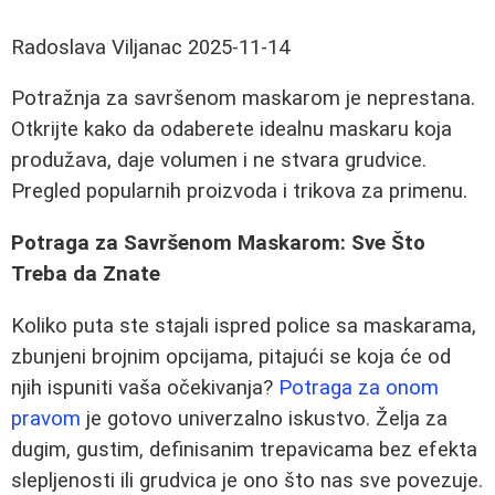
Radoslava Viljanac
2025-11-14
Potražnja za savršenom maskarom je neprestana.
Otkrijte kako da odaberete idealnu maskaru koja
produžava, daje volumen i ne stvara grudvice.
Pregled popularnih proizvoda i trikova za primenu.
Potraga za Savršenom Maskarom: Sve Što
Treba da Znate
Koliko puta ste stajali ispred police sa maskarama,
zbunjeni brojnim opcijama, pitajući se koja će od
njih ispuniti vaša očekivanja?
Potraga za onom
pravom
je gotovo univerzalno iskustvo. Želja za
dugim, gustim, definisanim trepavicama bez efektа
slepljenosti ili grudvica je ono što nas sve povezuje.