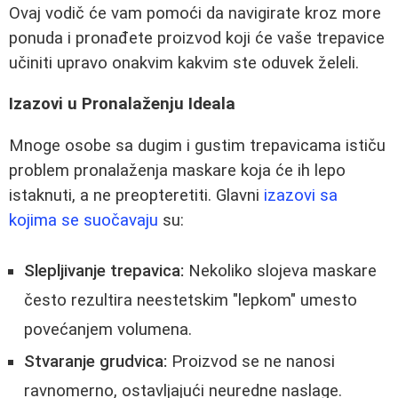
Ovaj vodič će vam pomoći da navigirate kroz more
ponuda i pronađete proizvod koji će vaše trepavice
učiniti upravo onakvim kakvim ste oduvek želeli.
Izazovi u Pronalaženju Ideala
Mnoge osobe sa dugim i gustim trepavicama ističu
problem pronalaženja maskare koja će ih lepo
istaknuti, a ne preopteretiti. Glavni
izazovi sa
kojima se suočavaju
su:
Slepljivanje trepavica:
Nekoliko slojeva maskare
često rezultira neestetskim "lepkom" umesto
povećanjem volumena.
Stvaranje grudvica:
Proizvod se ne nanosi
ravnomerno, ostavljajući neuredne naslage.