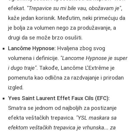
efekat.
"Trepavice su mi bile vau, obožavam je"
,
kaže jedan korisnik. Međutim, neki primećuju da
je bolja za volumen nego za produžavanje, a
drugi da se može brzo osušiti.
Lancôme Hypnose:
Hvaljena zbog svog
volumena i definicije.
"Lancome Hypnose je super
i dugo traje"
. Takođe, Lancôme L'Extrême je
pomenuta kao odlična za razdvajanje i prirodan
izgled.
Yves Saint Laurent Effet Faux Cils (EFC):
Smatra se jednom od najboljih za postizanje
efekta veštačkih trepavica.
"YSL maskara sa
efektom veštačkih trepavica je vrhunska... za