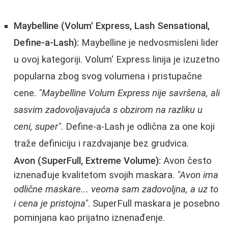
Maybelline (Volum' Express, Lash Sensational,
Define-a-Lash):
Maybelline je nedvosmisleni lider
u ovoj kategoriji. Volum' Express linija je izuzetno
popularna zbog svog volumena i pristupačne
cene.
"Maybelline Volum Express nije savršena, ali
sasvim zadovoljavajuća s obzirom na razliku u
ceni, super"
. Define-a-Lash je odlična za one koji
traže definiciju i razdvajanje bez grudvica.
Avon (SuperFull, Extreme Volume):
Avon često
iznenađuje kvalitetom svojih maskara.
"Avon ima
odlične maskare... veoma sam zadovoljna, a uz to
i cena je pristojna"
. SuperFull maskara je posebno
pominjana kao prijatno iznenađenje.