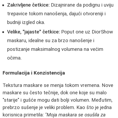
Zakrivljene četkice:
Dizajnirane da podignu i uviju
trepavice tokom nanošenja, dajući otvoreniji i
budniji izgled oka.
Velike, "jajaste" četkice:
Poput one uz DiorShow
maskaru, idealne su za brzo nanošenje i
postizanje maksimalnog volumena na većim
očima.
Formulacija i Konzistencija
Tekstura maskare se menja tokom vremena. Nove
maskare su često tečnije, dok one koje su malo
"starije" i gušće mogu dati bolji volumen. Međutim,
prebrzo sušenje je veliki problem. Kao što je jedna
korisnica primetila:
"Moja maskara se osušila za