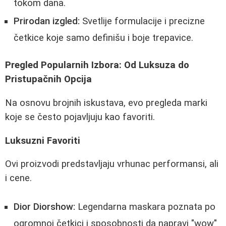
tokom dana.
Prirodan izgled:
Svetlije formulacije i precizne
četkice koje samo definišu i boje trepavice.
Pregled Popularnih Izbora: Od Luksuza do
Pristupačnih Opcija
Na osnovu brojnih iskustava, evo pregleda marki
koje se često pojavljuju kao favoriti.
Luksuzni Favoriti
Ovi proizvodi predstavljaju vrhunac performansi, ali
i cene.
Dior Diorshow:
Legendarna maskara poznata po
ogromnoj četkici i sposobnosti da napravi "wow"