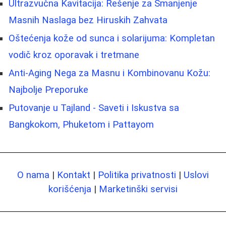
Ultrazvučna Kavitacija: Rešenje za Smanjenje
Masnih Naslaga bez Hiruskih Zahvata
Oštećenja kože od sunca i solarijuma: Kompletan
vodič kroz oporavak i tretmane
Anti-Aging Nega za Masnu i Kombinovanu Kožu:
Najbolje Preporuke
Putovanje u Tajland - Saveti i Iskustva sa
Bangkokom, Phuketom i Pattayom
O nama
|
Kontakt
|
Politika privatnosti
|
Uslovi
korišćenja
|
Marketinški servisi