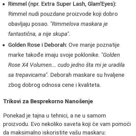
Rimmel (npr. Extra Super Lash, Glam'Eyes):
Rimmel nudi pouzdane proizvode koji dobro
obavljaju posao.
"Rimmelova maskara je
fantastična, a nije skupa"
.
Golden Rose i Deborah:
Ove manje poznatije
marke takođe imaju svoje poklonike.
"Golden
Rose X4 Volumen... cudo jedno šta mi je uradila
sa trepavicama"
. Deborah maskare su hvaljene
zbog dobrog odnosa cene i kvaliteta.
Trikovi za Besprekorno Nanošenje
Ponekad je tajna u tehnici, a ne u samom
proizvodu. Evo nekoliko saveta koji će vam pomoći
da maksimalno iskoristite vašu maskaru: