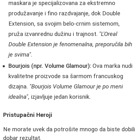
maskara je specijalizovana za ekstremno
produžavanje i fino razdvajanje, dok Double
Extension, sa svojim belo-crnim sistemom,
pruža izvanrednu dužinu i trajnost.
"L'Oreal
Double Extension je fenomenalna, preporučila bih
je svima"
.
Bourjois (npr. Volume Glamour):
Ova marka nudi
kvalitetne proizvode sa šarmom francuskog
dizajna.
"Bourjois Volume Glamour je po meni
idealna"
, izjavljuje jedan korisnik.
Pristupačni Heroji
Ne morate uvek da potrošite mnogo da biste dobili
dobar rezultat.