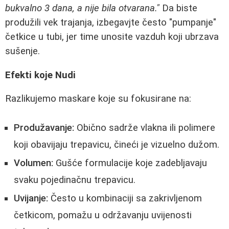
bukvalno 3 dana, a nije bila otvarana."
Da biste
produžili vek trajanja, izbegavjte često "pumpanje"
četkice u tubi, jer time unosite vazduh koji ubrzava
sušenje.
Efekti koje Nudi
Razlikujemo maskare koje su fokusirane na:
Produžavanje:
Obično sadrže vlakna ili polimere
koji obavijaju trepavicu, čineći je vizuelno dužom.
Volumen:
Gušće formulacije koje zadebljavaju
svaku pojedinačnu trepavicu.
Uvijanje:
Često u kombinaciji sa zakrivljenom
četkicom, pomažu u održavanju uvijenosti