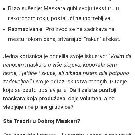
Brzo sušenje:
Maskara gubi svoju teksturu u
rekordnom roku, postajući neupotrebljiva.
Razmazivanje:
Proizvod se ne zadržava na
mestu tokom dana, stvarajući "rakun" efekat.
Jedna korisnica je podelila svoje iskustvo:
"Volim da
nanosim maskaru u više slojeva, kupovala sam
razne, i jeftine i skupe, ali nikada nisam bila potpuno
zadovoljna."
Ovo je odraz iskustva mnogih. Pitanje
koje se često postavlja je:
Da li zaista postoji
maskara koja produžava, daje volumen, a ne
slepljuje i ne pravi grudvice?
Šta Tražiti u Dobroj Maskari?