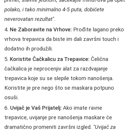
polako, i tako minimalno 4-5 puta, dobićete
neverovatan rezultat"
.
Ne Zaboravite na Vrhove:
Prođite lagano preko
vrhova trepavica da biste im dali završni touch i
dodatno ih produžili.
Koristite Čačkalicu za Trepavice:
Čelična
čačkalica je neprocenjiv alat za razdvajanje
trepavica koje su se slepile tokom nanošenja.
Koristite je pre nego što se maskara potpuno
osuši.
Uvijač je Vaš Prijatelj:
Ako imate ravne
trepavice, uvijanje pre nanošenja maskare će
dramatično promeniti završni izgled.
"Uvijač za