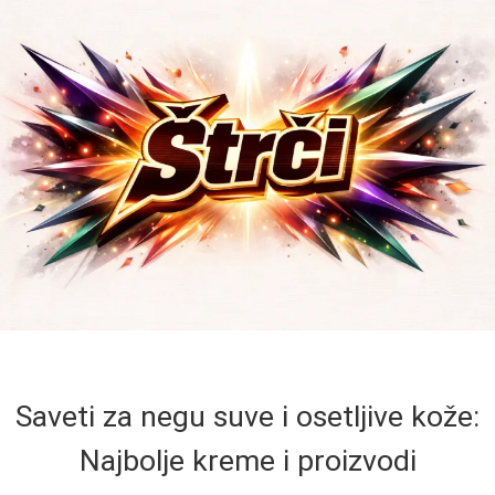
Saveti za negu suve i osetljive kože:
Najbolje kreme i proizvodi