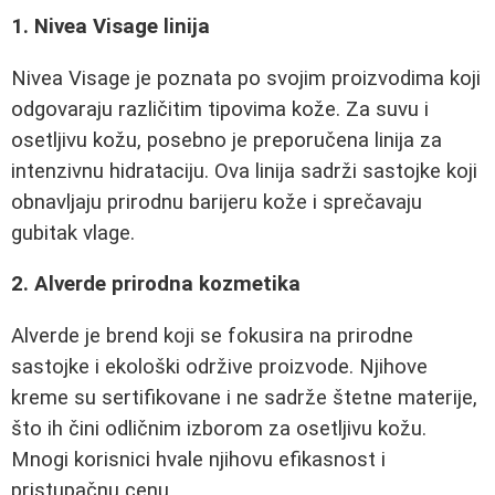
1. Nivea Visage linija
Nivea Visage je poznata po svojim proizvodima koji
odgovaraju različitim tipovima kože. Za suvu i
osetljivu kožu, posebno je preporučena linija za
intenzivnu hidrataciju. Ova linija sadrži sastojke koji
obnavljaju prirodnu barijeru kože i sprečavaju
gubitak vlage.
2. Alverde prirodna kozmetika
Alverde je brend koji se fokusira na prirodne
sastojke i ekološki održive proizvode. Njihove
kreme su sertifikovane i ne sadrže štetne materije,
što ih čini odličnim izborom za osetljivu kožu.
Mnogi korisnici hvale njihovu efikasnost i
pristupačnu cenu.