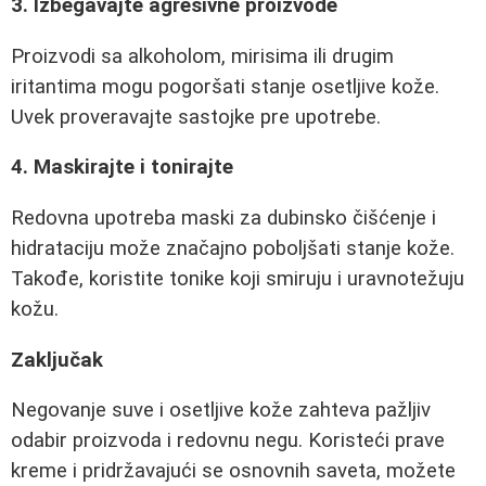
3. Izbegavajte agresivne proizvode
Proizvodi sa alkoholom, mirisima ili drugim
iritantima mogu pogoršati stanje osetljive kože.
Uvek proveravajte sastojke pre upotrebe.
4. Maskirajte i tonirajte
Redovna upotreba maski za dubinsko čišćenje i
hidrataciju može značajno poboljšati stanje kože.
Takođe, koristite tonike koji smiruju i uravnotežuju
kožu.
Zaključak
Negovanje suve i osetljive kože zahteva pažljiv
odabir proizvoda i redovnu negu. Koristeći prave
kreme i pridržavajući se osnovnih saveta, možete