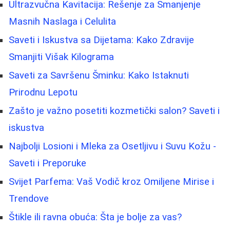
Ultrazvučna Kavitacija: Rešenje za Smanjenje
Masnih Naslaga i Celulita
Saveti i Iskustva sa Dijetama: Kako Zdravije
Smanjiti Višak Kilograma
Saveti za Savršenu Šminku: Kako Istaknuti
Prirodnu Lepotu
Zašto je važno posetiti kozmetički salon? Saveti i
iskustva
Najbolji Losioni i Mleka za Osetljivu i Suvu Kožu -
Saveti i Preporuke
Svijet Parfema: Vaš Vodič kroz Omiljene Mirise i
Trendove
Štikle ili ravna obuća: Šta je bolje za vas?