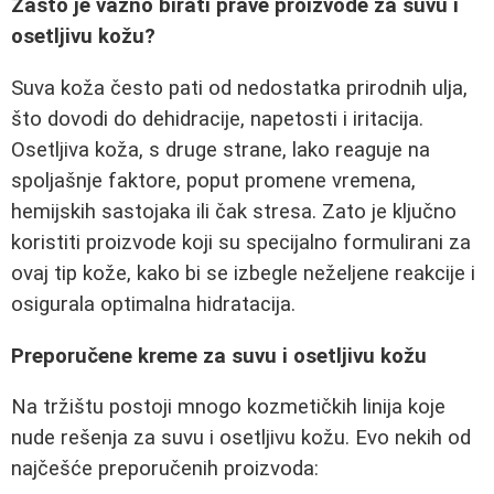
Zašto je važno birati prave proizvode za suvu i
osetljivu kožu?
Suva koža često pati od nedostatka prirodnih ulja,
što dovodi do dehidracije, napetosti i iritacija.
Osetljiva koža, s druge strane, lako reaguje na
spoljašnje faktore, poput promene vremena,
hemijskih sastojaka ili čak stresa. Zato je ključno
koristiti proizvode koji su specijalno formulirani za
ovaj tip kože, kako bi se izbegle neželjene reakcije i
osigurala optimalna hidratacija.
Preporučene kreme za suvu i osetljivu kožu
Na tržištu postoji mnogo kozmetičkih linija koje
nude rešenja za suvu i osetljivu kožu. Evo nekih od
najčešće preporučenih proizvoda: