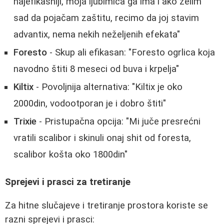
najefikasniji, moja ljubimica ga ima i ako želim
sad da pojačam zaštitu, recimo da joj stavim
advantix, nema nekih neželjenih efekata"
Foresto
- Skup ali efikasan: "Foresto ogrlica koja
navodno štiti 8 meseci od buva i krpelja"
Kiltix
- Povoljnija alternativa: "Kiltix je oko
2000din, vodootporan je i dobro štiti"
Trixie
- Pristupačna opcija: "Mi juče presrećni
vratili scalibor i skinuli onaj shit od foresta,
scalibor košta oko 1800din"
Sprejevi i prasci za tretiranje
Za hitne slučajeve i tretiranje prostora koriste se
razni sprejevi i prasci: