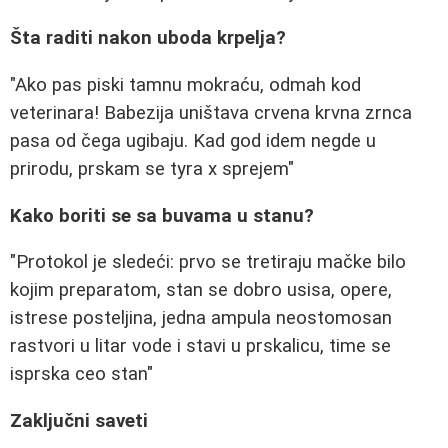
Šta raditi nakon uboda krpelja?
"Ako pas piski tamnu mokraću, odmah kod
veterinara! Babezija uništava crvena krvna zrnca
pasa od čega ugibaju. Kad god idem negde u
prirodu, prskam se tyra x sprejem"
Kako boriti se sa buvama u stanu?
"Protokol je sledeći: prvo se tretiraju mačke bilo
kojim preparatom, stan se dobro usisa, opere,
istrese posteljina, jedna ampula neostomosan
rastvori u litar vode i stavi u prskalicu, time se
isprska ceo stan"
Zaključni saveti