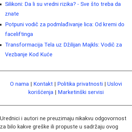
Silikoni: Da li su vredni rizika? - Sve što treba da
znate
Potpuni vodič za podmlađivanje lica: Od kremi do
faceliftinga
Transformacija Tela uz Džilijan Majkls: Vodič za
Vezbanje Kod Kuće
O nama
|
Kontakt
|
Politika privatnosti
|
Uslovi
korišćenja
|
Marketinški servisi
Urednici i autori ne preuzimaju nikakvu odgovornost
za bilo kakve greške ili propuste u sadržaju ovog