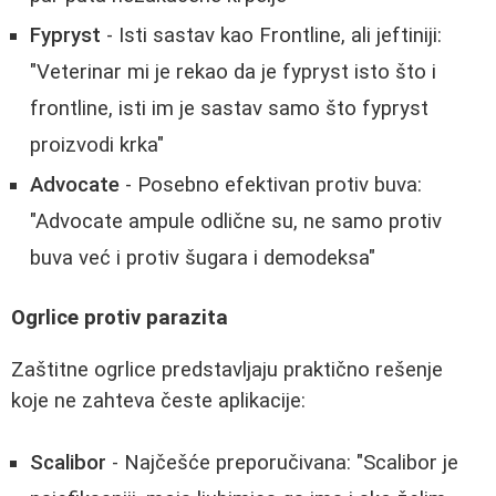
Fypryst
- Isti sastav kao Frontline, ali jeftiniji:
"Veterinar mi je rekao da je fypryst isto što i
frontline, isti im je sastav samo što fypryst
proizvodi krka"
Advocate
- Posebno efektivan protiv buva:
"Advocate ampule odlične su, ne samo protiv
buva već i protiv šugara i demodeksa"
Ogrlice protiv parazita
Zaštitne ogrlice predstavljaju praktično rešenje
koje ne zahteva česte aplikacije:
Scalibor
- Najčešće preporučivana: "Scalibor je