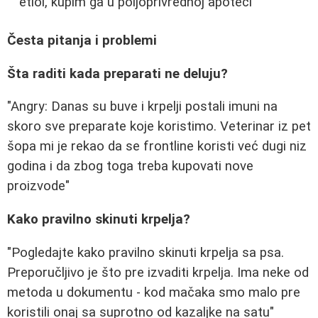
etiol, kupim ga u poljoprivrednoj apoteci"
Česta pitanja i problemi
Šta raditi kada preparati ne deluju?
"Angry: Danas su buve i krpelji postali imuni na
skoro sve preparate koje koristimo. Veterinar iz pet
šopa mi je rekao da se frontline koristi već dugi niz
godina i da zbog toga treba kupovati nove
proizvode"
Kako pravilno skinuti krpelja?
"Pogledajte kako pravilno skinuti krpelja sa psa.
Preporučljivo je što pre izvaditi krpelja. Ima neke od
metoda u dokumentu - kod mačaka smo malo pre
koristili onaj sa suprotno od kazaljke na satu"