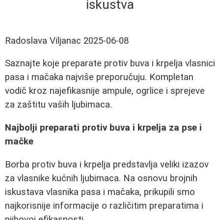
iskustva
Radoslava Viljanac
2025-06-08
Saznajte koje preparate protiv buva i krpelja vlasnici
pasa i mačaka najviše preporučuju. Kompletan
vodič kroz najefikasnije ampule, ogrlice i sprejeve
za zaštitu vaših ljubimaca.
Najbolji preparati protiv buva i krpelja za pse i
mačke
Borba protiv buva i krpelja predstavlja veliki izazov
za vlasnike kućnih ljubimaca. Na osnovu brojnih
iskustava vlasnika pasa i mačaka, prikupili smo
najkorisnije informacije o različitim preparatima i
njihovoj efikasnosti.