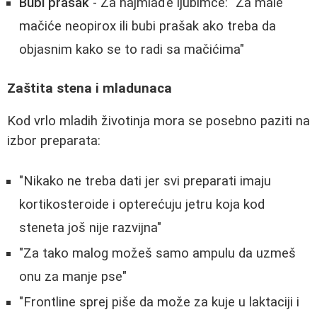
Bubi prašak
- Za najmlađe ljubimce: "Za male
mačiće neopirox ili bubi prašak ako treba da
objasnim kako se to radi sa mačićima"
Zaštita stena i mladunaca
Kod vrlo mladih životinja mora se posebno paziti na
izbor preparata:
"Nikako ne treba dati jer svi preparati imaju
kortikosteroide i opterećuju jetru koja kod
steneta još nije razvijna"
"Za tako malog možeš samo ampulu da uzmeš
onu za manje pse"
"Frontline sprej piše da može za kuje u laktaciji i