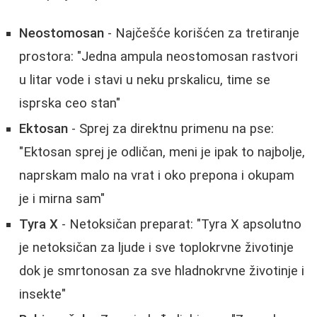
Neostomosan
- Najčešće korišćen za tretiranje
prostora: "Jedna ampula neostomosan rastvori
u litar vode i stavi u neku prskalicu, time se
isprska ceo stan"
Ektosan
- Sprej za direktnu primenu na pse:
"Ektosan sprej je odličan, meni je ipak to najbolje,
naprskam malo na vrat i oko prepona i okupam
je i mirna sam"
Tyra X
- Netoksičan preparat: "Tyra X apsolutno
je netoksičan za ljude i sve toplokrvne životinje
dok je smrtonosan za sve hladnokrvne životinje i
insekte"