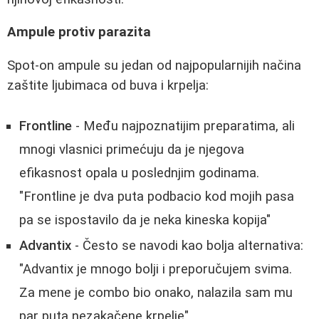
Ampule protiv parazita
Spot-on ampule su jedan od najpopularnijih načina
zaštite ljubimaca od buva i krpelja:
Frontline
- Među najpoznatijim preparatima, ali
mnogi vlasnici primećuju da je njegova
efikasnost opala u poslednjim godinama.
"Frontline je dva puta podbacio kod mojih pasa
pa se ispostavilo da je neka kineska kopija"
Advantix
- Često se navodi kao bolja alternativa:
"Advantix je mnogo bolji i preporučujem svima.
Za mene je combo bio onako, nalazila sam mu
par puta nezakačene krpelje"