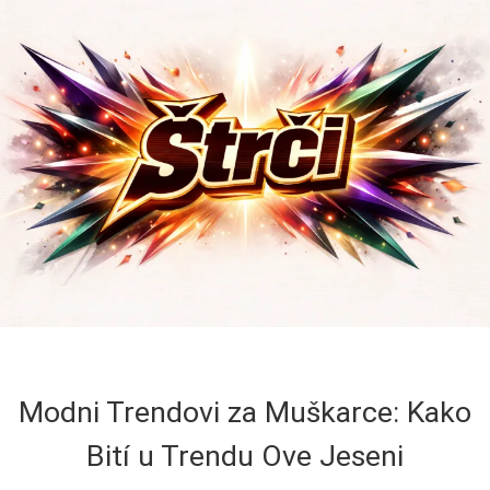
Modni Trendovi za Muškarce: Kako
Bití u Trendu Ove Jeseni