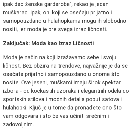
ipak deo ženske garderobe", rekao je jedan
muškarac. Ipak, oni koji se osećaju prijatno i
samopouzdano u hulahopkama mogu ih slobodno
nositi, jer moda je pre svega izraz ličnosti.
Zaključak: Moda kao Izraz Ličnosti
Moda je način na koji izražavamo sebe i svoju
ličnost. Bez obzira na trendove, najvažnije je da se
osećate prijatno i samopouzdano u onome što
nosite. Ove jeseni, muškarci imaju širok spektar
izbora - od kockastih uzoraka i elegantnih odela do
sportskih stilova i modnih detalja poput satova i
hulahopki. Ključ je u tome da pronađete ono što
vam odgovara i što će vas učiniti srećnim i
zadovoljnim.