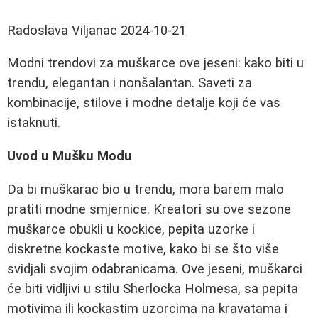
Radoslava Viljanac
2024-10-21
Modni trendovi za muškarce ove jeseni: kako biti u
trendu, elegantan i nonšalantan. Saveti za
kombinacije, stilove i modne detalje koji će vas
istaknuti.
Uvod u Mušku Modu
Da bi muškarac bio u trendu, mora barem malo
pratiti modne smjernice. Kreatori su ove sezone
muškarce obukli u kockice, pepita uzorke i
diskretne kockaste motive, kako bi se što više
svidjali svojim odabranicama. Ove jeseni, muškarci
će biti vidljivi u stilu Sherlocka Holmesa, sa pepita
motivima ili kockastim uzorcima na kravatama i