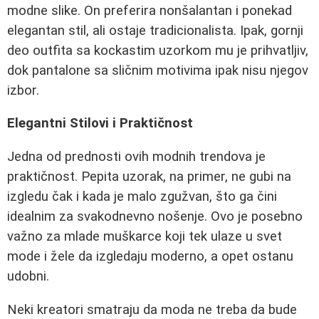
modne slike. On preferira nonšalantan i ponekad
elegantan stil, ali ostaje tradicionalista. Ipak, gornji
deo outfita sa kockastim uzorkom mu je prihvatljiv,
dok pantalone sa sličnim motivima ipak nisu njegov
izbor.
Elegantni Stilovi i Praktičnost
Jedna od prednosti ovih modnih trendova je
praktičnost. Pepita uzorak, na primer, ne gubi na
izgledu čak i kada je malo zgužvan, što ga čini
idealnim za svakodnevno nošenje. Ovo je posebno
važno za mlade muškarce koji tek ulaze u svet
mode i žele da izgledaju moderno, a opet ostanu
udobni.
Neki kreatori smatraju da moda ne treba da bude