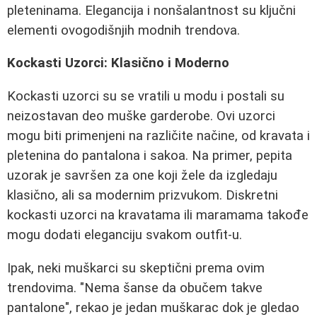
pleteninama. Elegancija i nonšalantnost su ključni
elementi ovogodišnjih modnih trendova.
Kockasti Uzorci: Klasično i Moderno
Kockasti uzorci su se vratili u modu i postali su
neizostavan deo muške garderobe. Ovi uzorci
mogu biti primenjeni na različite načine, od kravata i
pletenina do pantalona i sakoa. Na primer, pepita
uzorak je savršen za one koji žele da izgledaju
klasično, ali sa modernim prizvukom. Diskretni
kockasti uzorci na kravatama ili maramama takođe
mogu dodati eleganciju svakom outfit-u.
Ipak, neki muškarci su skeptični prema ovim
trendovima. "Nema šanse da obučem takve
pantalone", rekao je jedan muškarac dok je gledao