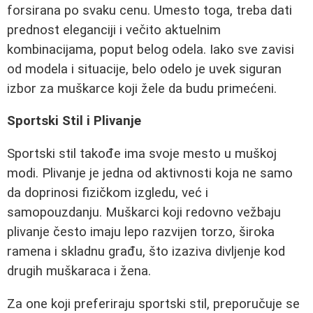
forsirana po svaku cenu. Umesto toga, treba dati
prednost eleganciji i večito aktuelnim
kombinacijama, poput belog odela. Iako sve zavisi
od modela i situacije, belo odelo je uvek siguran
izbor za muškarce koji žele da budu primećeni.
Sportski Stil i Plivanje
Sportski stil takođe ima svoje mesto u muškoj
modi. Plivanje je jedna od aktivnosti koja ne samo
da doprinosi fizičkom izgledu, već i
samopouzdanju. Muškarci koji redovno vežbaju
plivanje često imaju lepo razvijen torzo, široka
ramena i skladnu građu, što izaziva divljenje kod
drugih muškaraca i žena.
Za one koji preferiraju sportski stil, preporučuje se