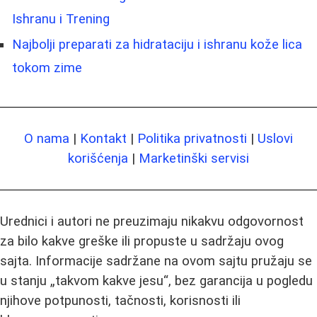
Ishranu i Trening
Najbolji preparati za hidrataciju i ishranu kože lica
tokom zime
O nama
|
Kontakt
|
Politika privatnosti
|
Uslovi
korišćenja
|
Marketinški servisi
Urednici i autori ne preuzimaju nikakvu odgovornost
za bilo kakve greške ili propuste u sadržaju ovog
sajta. Informacije sadržane na ovom sajtu pružaju se
u stanju „takvom kakve jesu“, bez garancija u pogledu
njihove potpunosti, tačnosti, korisnosti ili