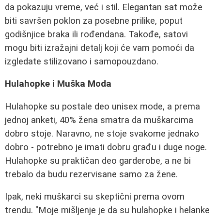
da pokazuju vreme, već i stil. Elegantan sat može
biti savršen poklon za posebne prilike, poput
godišnjice braka ili rođendana. Takođe, satovi
mogu biti izražajni detalj koji će vam pomoći da
izgledate stilizovano i samopouzdano.
Hulahopke i Muška Moda
Hulahopke su postale deo unisex mode, a prema
jednoj anketi, 40% žena smatra da muškarcima
dobro stoje. Naravno, ne stoje svakome jednako
dobro - potrebno je imati dobru građu i duge noge.
Hulahopke su praktičan deo garderobe, a ne bi
trebalo da budu rezervisane samo za žene.
Ipak, neki muškarci su skeptični prema ovom
trendu. "Moje mišljenje je da su hulahopke i helanke