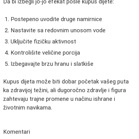
Da bi izbegli jo-jo efekat posle kupus dijete:
Postepeno uvodite druge namirnice
Nastavite sa redovnim unosom vode
Uključite fizičku aktivnost
Kontrolišite veličine porcija
Izbegavajte brzu hranu i slatkiše
Kupus dijeta može biti dobar početak vašeg puta
ka zdravijoj težini, ali dugoročno zdravlje i figura
zahtevaju trajne promene u načinu ishrane i
životnim navikama.
Komentari