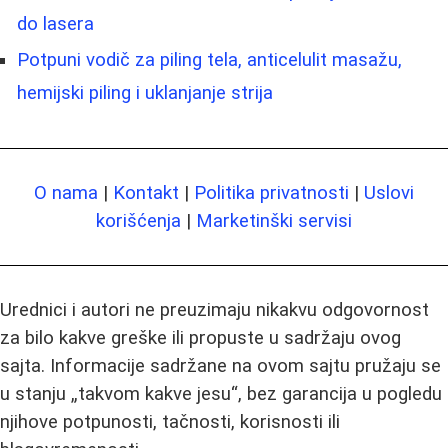
do lasera
Potpuni vodič za piling tela, anticelulit masažu,
hemijski piling i uklanjanje strija
O nama
|
Kontakt
|
Politika privatnosti
|
Uslovi
korišćenja
|
Marketinški servisi
Urednici i autori ne preuzimaju nikakvu odgovornost
za bilo kakve greške ili propuste u sadržaju ovog
sajta. Informacije sadržane na ovom sajtu pružaju se
u stanju „takvom kakve jesu“, bez garancija u pogledu
njihove potpunosti, tačnosti, korisnosti ili