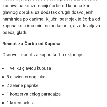
zasniva na konzumaciji čorbe od kupusa kao
glavnog obroka, uz dodatak drugih dozvoljenih
namirnica po danima. Ključni sastojak je čorba od
kupusa koja ima minimalno kalorija, a zadovoljava
osećaj gladi.
Recept za Čorbu od Kupusa
Osnovni recept za kupus čorbu uključuje:
1 veliku glavicu kupusa
5 glavica crnog luka
2 zelene paprike
1 konzerva celog paradajza
1 koren celera