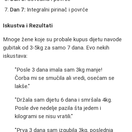
Dan 7:
Integralni pirinač i povrće
Iskustva i Rezultati
Mnoge žene koje su probale kupus dijetu navode
gubitak od 3-5kg za samo 7 dana. Evo nekih
iskustava:
"Posle 3 dana imala sam 3kg manje!
Čorba mi se smučila ali vredi, osećam se
lakše."
"Držala sam dijetu 6 dana i smršala 4kg.
Posle dve nedelje pazila šta jedem i
kilogrami se nisu vratili."
"Prva 3 dana sam izgubila 3kg, poslednja