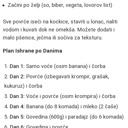
Začini po želji (so, biber, vegeta, lovorov list)
Sve povrće iseći na kockice, staviti u lonac, naliti
vodom i kuvati dok ne omekša. Možete dodati i
malo pšenice, ječma ili sočiva za teksturu.
Plan Ishrane po Danima
Dan 1:
Samo voće (osim banana) i čorba
Dan 2:
Povrće (izbegavati krompir, grašak,
kukuruz) i čorba
Dan 3:
Voće i povrće (osim krompira) i čorba
Dan 4:
Banana (do 8 komada) i mleko (2 čaše)
Dan 5:
Govedina (600g) i paradajz (do 6 komada)
Dan 6:
Govedina i povrće