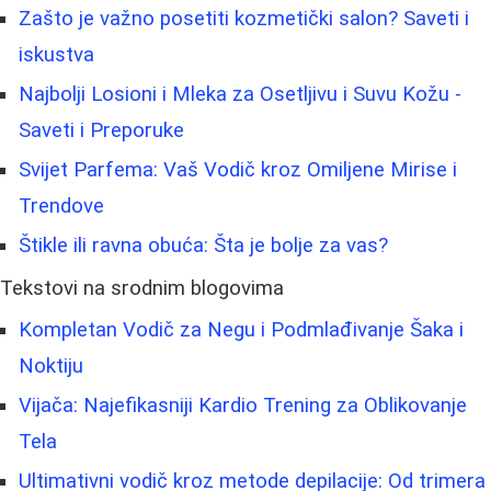
Zašto je važno posetiti kozmetički salon? Saveti i
iskustva
Najbolji Losioni i Mleka za Osetljivu i Suvu Kožu -
Saveti i Preporuke
Svijet Parfema: Vaš Vodič kroz Omiljene Mirise i
Trendove
Štikle ili ravna obuća: Šta je bolje za vas?
Tekstovi na srodnim blogovima
Kompletan Vodič za Negu i Podmlađivanje Šaka i
Noktiju
Vijača: Najefikasniji Kardio Trening za Oblikovanje
Tela
Ultimativni vodič kroz metode depilacije: Od trimera