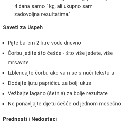
4 dana samo 1kg, ali ukupno sam
zadovoljna rezultatima."
Saveti za Uspeh
Pijte barem 2 litre vode dnevno
Čorbu jedite što češće - što više jedete, više
mrsavite
Izblendajte čorbu ako vam se smuči tekstura
Dodajte ljutu papričicu za bolji ukus
Vežbajte lagano (šetnja) za bolje rezultate
Ne ponavljajte dijetu češće od jednom mesečno
Prednosti i Nedostaci