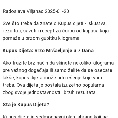
Radoslava Viljanac
2025-01-20
Sve što treba da znate o Kupus dijeti - iskustva,
rezultati, saveti i recept za čorbu od kupusa koja
pomaže u brzom gubitku kilograma.
Kupus Dijeta: Brzo Mršavljenje u 7 Dana
Ako tražite brz način da skinete nekoliko kilograma
pre važnog događaja ili samo želite da se osećate
lakše, kupus dijeta može biti rešenje koje vam
treba. Ova dijeta je postala izuzetno popularna
zbog svoje jednostavnosti i brzih rezultata.
Šta je Kupus Dijeta?
Kupus dijeta je sedmodnevni plan ishrane koji se