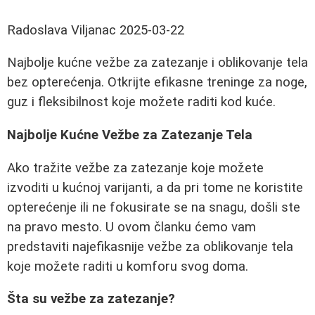
Radoslava Viljanac
2025-03-22
Najbolje kućne vežbe za zatezanje i oblikovanje tela
bez opterećenja. Otkrijte efikasne treninge za noge,
guz i fleksibilnost koje možete raditi kod kuće.
Najbolje Kućne Vežbe za Zatezanje Tela
Ako tražite vežbe za zatezanje koje možete
izvoditi u kućnoj varijanti, a da pri tome ne koristite
opterećenje ili ne fokusirate se na snagu, došli ste
na pravo mesto. U ovom članku ćemo vam
predstaviti najefikasnije vežbe za oblikovanje tela
koje možete raditi u komforu svog doma.
Šta su vežbe za zatezanje?