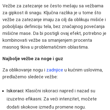
Vežbe za zatezanje se često mešaju sa vežbama
za gipkost ili snagu. Ključna razlika je u tome što
vežbe za zatezanje imaju za cilj da oblikuju mišiće i
poboljšaju definiciju tela, bez značajnog povećanja
mišićne mase. Da bi postigli ovaj efekt, potrebno je
kombinovati vežbe sa smanjenjem procenta
masnog tkiva u problematičnim oblastima.
Najbolje vežbe za noge i guz
Za oblikovanje nogu i
zadnjice
u kućnim uslovima,
predlažemo sledeće vežbe:
Iskoraci:
Klasični iskoraci napred i nazad su
izuzetno efikasni. Za veći intenzitet, možete
dodati skokove između promene nogu.