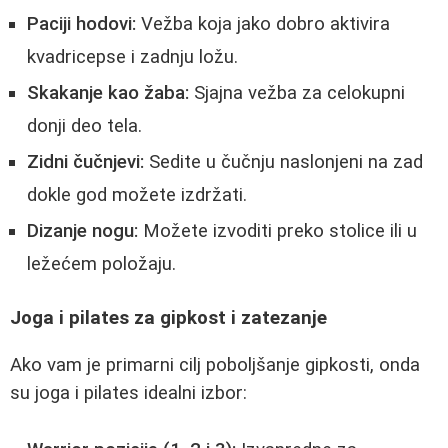
Paciji hodovi:
Vežba koja jako dobro aktivira
kvadricepse i zadnju ložu.
Skakanje kao žaba:
Sjajna vežba za celokupni
donji deo tela.
Zidni čučnjevi:
Sedite u čučnju naslonjeni na zad
dokle god možete izdržati.
Dizanje nogu:
Možete izvoditi preko stolice ili u
ležećem položaju.
Joga i pilates za gipkost i zatezanje
Ako vam je primarni cilj poboljšanje gipkosti, onda
su joga i pilates idealni izbor: