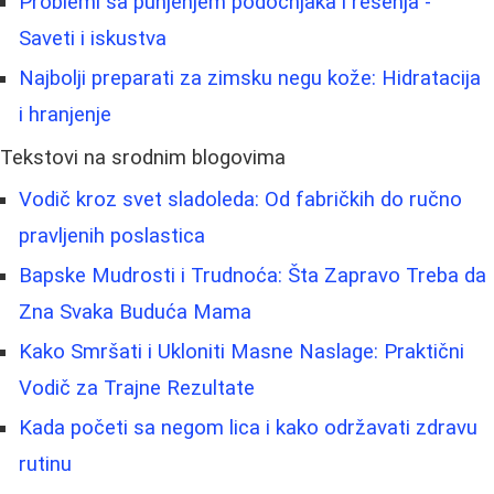
Problemi sa punjenjem podočnjaka i rešenja -
Saveti i iskustva
Najbolji preparati za zimsku negu kože: Hidratacija
i hranjenje
Tekstovi na srodnim blogovima
Vodič kroz svet sladoleda: Od fabričkih do ručno
pravljenih poslastica
Bapske Mudrosti i Trudnoća: Šta Zapravo Treba da
Zna Svaka Buduća Mama
Kako Smršati i Ukloniti Masne Naslage: Praktični
Vodič za Trajne Rezultate
Kada početi sa negom lica i kako održavati zdravu
rutinu