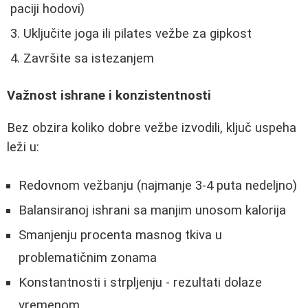
paciji hodovi)
Uključite joga ili pilates vežbe za gipkost
Završite sa istezanjem
Važnost ishrane i konzistentnosti
Bez obzira koliko dobre vežbe izvodili, ključ uspeha
leži u:
Redovnom vežbanju (najmanje 3-4 puta nedeljno)
Balansiranoj ishrani sa manjim unosom kalorija
Smanjenju procenta masnog tkiva u
problematičnim zonama
Konstantnosti i strpljenju - rezultati dolaze
vremenom