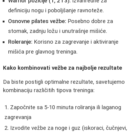
Warrior pozicije (1, 2 i 3):
Izvanredne za
definiciju nogu i poboljšanje ravnoteže.
Osnovne pilates vežbe:
Posebno dobre za
stomak, zadnju ložu i unutrašnje mišiće.
Roleranje:
Korisno za zagrevanje i aktiviranje
mišića pre glavnog treninga.
Kako kombinovati vežbe za najbolje rezultate
Da biste postigli optimalne rezultate, savetujemo
kombinaciju različitih tipova treninga:
Započnite sa 5-10 minuta roliranja ili laganog
zagrevanja
Izvodite vežbe za noge i guz (iskoraci, čučnjevi,