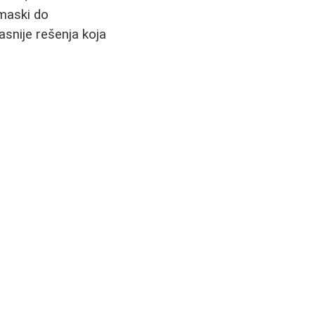
 maski do
asnije rešenja koja