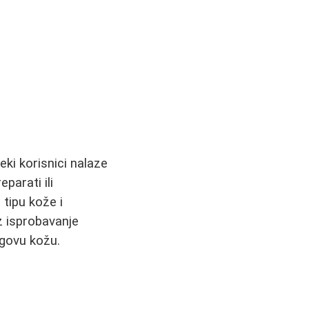
eki korisnici nalaze
parati ili
tipu kože i
z isprobavanje
egovu kožu.