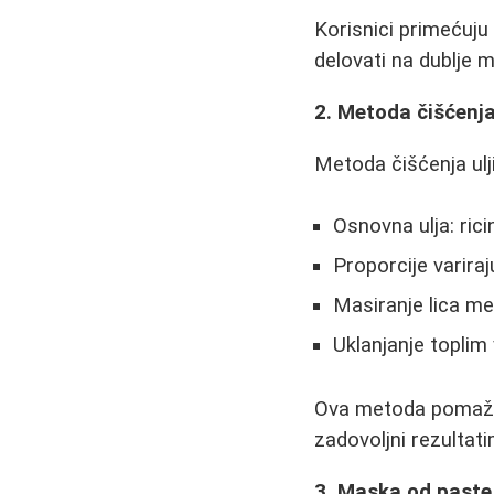
Korisnici primećuju
delovati na dublje m
2. Metoda čišćenj
Metoda čišćenja ulj
Osnovna ulja: ric
Proporcije varira
Masiranje lica m
Uklanjanje toplim
Ova metoda pomaže u
zadovoljni rezultati
3. Maska od paste 