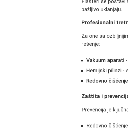
Flasteri se postavlj
pažljivo uklanjaju.
Profesionalni tret
Za one sa ozbiljnij
rešenje:
Vakuum aparati
-
Hemijski pilinzi
- 
Redovno čišćenj
Zaštita i prevencij
Prevencija je ključna
Redovno čišćenje