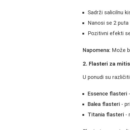
Sadrži salicilnu ki
Nanosi se 2 puta 
Pozitivni efekti 
Napomena:
Može bit
2. Flasteri za miti
U ponudi su različit
Essence flasteri
-
Balea flasteri
- pr
Titania flasteri
- 