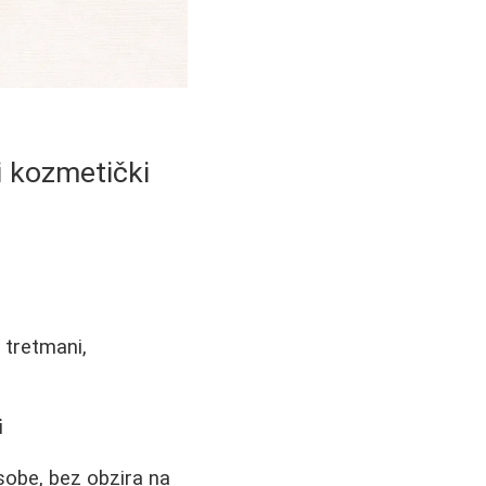
i kozmetički
i tretmani,
i
sobe, bez obzira na