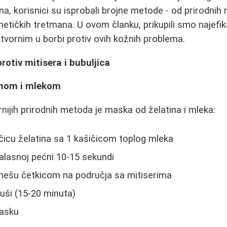
a, korisnici su isprobali brojne metode - od prirodnih
etičkih tretmana. U ovom članku, prikupili smo najefik
tvornim u borbi protiv ovih kožnih problema.
rotiv mitisera i bubuljica
inom i mlekom
nijih prirodnih metoda je maska od želatina i mleka:
icu želatina sa 1 kašičicom toplog mleka
alasnoj pećni 10-15 sekundi
mešu četkicom na područja sa mitiserima
uši (15-20 minuta)
masku