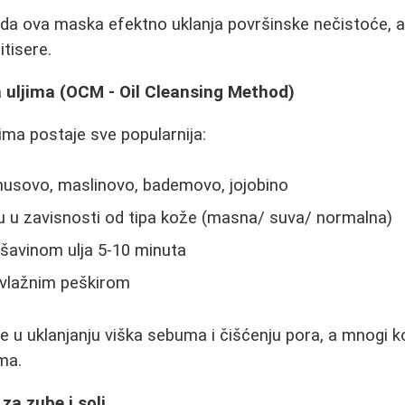
 da ova maska efektno uklanja površinske nečistoće, 
itisere.
a uljima (OCM - Oil Cleansing Method)
ima postaje sve popularnija:
inusovo, maslinovo, bademovo, jojobino
ju u zavisnosti od tipa kože (masna/ suva/ normalna)
ešavinom ulja 5-10 minuta
 vlažnim peškirom
 uklanjanju viška sebuma i čišćenju pora, a mnogi ko
ma.
za zube i soli