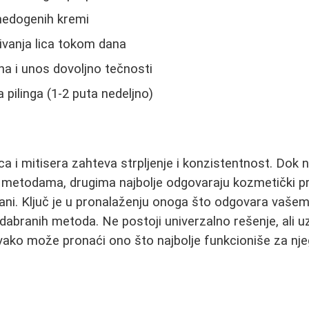
medogenih kremi
ivanja lica tokom dana
na i unos dovoljno tečnosti
pilinga (1-2 puta nedeljno)
ca i mitisera zahteva strpljenje i konzistentnost. Dok n
 metodama, drugima najbolje odgovaraju kozmetički pre
ani. Ključ je u pronalaženju onoga što odgovara vašem 
dabranih metoda. Ne postoji univerzalno rešenje, ali u
svako može pronaći ono što najbolje funkcioniše za nj