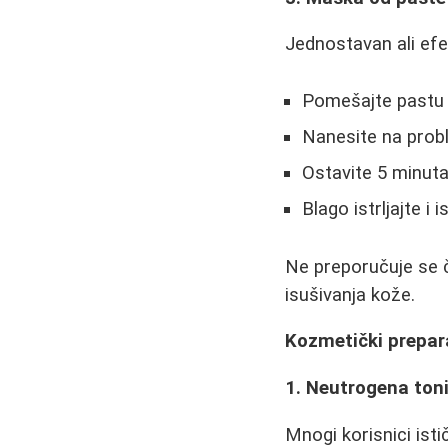
Jednostavan ali efe
Pomešajte pastu 
Nanesite na prob
Ostavite 5 minut
Blago istrljajte i
Ne preporučuje se 
isušivanja kože.
Kozmetički preparat
1. Neutrogena toni
Mnogi korisnici ist