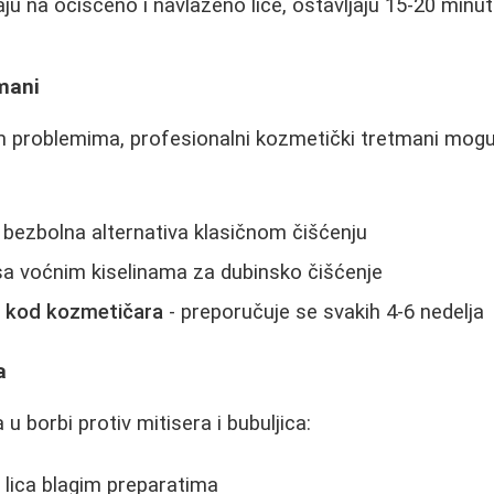
aju na očišćeno i navlaženo lice, ostavljaju 15-20 minu
mani
im problemima, profesionalni kozmetički tretmani mogu 
 bezbolna alternativa klasičnom čišćenju
sa voćnim kiselinama za dubinsko čišćenje
e kod kozmetičara
- preporučuje se svakih 4-6 nedelja
a
 u borbi protiv mitisera i bubuljica:
 lica blagim preparatima