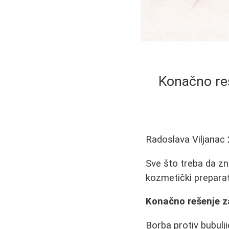
Konačno reše
Radoslava Viljanac
Sve što treba da zna
kozmetički preparati
Konačno rešenje za
Borba protiv bubulj