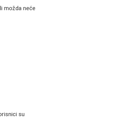
ali možda neće
risnici su