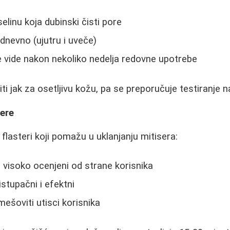
selinu koja dubinski čisti pore
dnevno (ujutru i uveče)
se vide nakon nekoliko nedelja redovne upotrebe
i jak za osetljivu kožu, pa se preporučuje testiranje n
sere
i flasteri koji pomažu u uklanjanju mitisera:
 visoko ocenjeni od strane korisnika
istupačni i efektni
mešoviti utisci korisnika