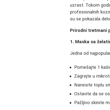
uzrast. Tokom godin
profesionalnih kozm
su se pokazala delo
Prirodni tretmani p
1. Maska sa želat
Jedna od najpopular
Pomešajte 1 kašič
Zagrejte u mikrot
Nanesite toplu s
Ostavite da se os
Pažljivo skinite 