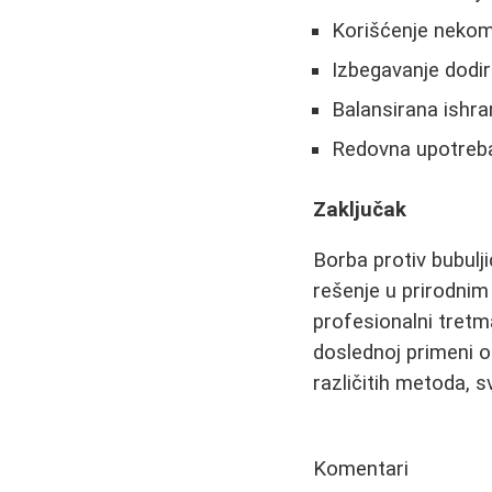
Korišćenje neko
Izbegavanje dodir
Balansirana ishra
Redovna upotreba 
Zaključak
Borba protiv bubulji
rešenje u prirodnim
profesionalni tretm
doslednoj primeni o
različitih metoda, 
Komentari