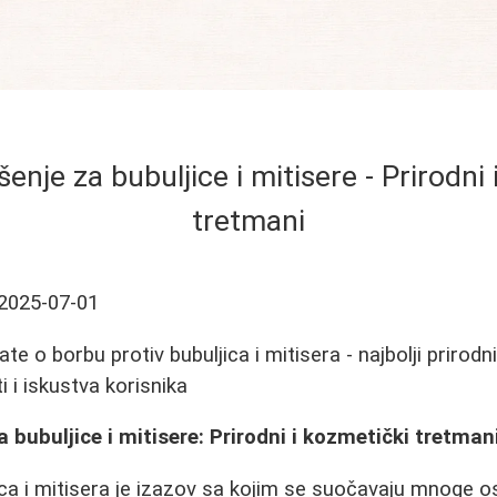
nje za bubuljice i mitisere - Prirodni 
tretmani
2025-07-01
te o borbu protiv bubuljica i mitisera - najbolji prirodn
 i iskustva korisnika
 bubuljice i mitisere: Prirodni i kozmetički tretman
ica i mitisera je izazov sa kojim se suočavaju mnoge o