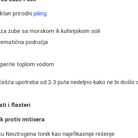
ktan prirodni
piling
:
za zube sa morskom ili kuhinjskom soli
lematična područja
a
 isperite toplom vodom
češća upotreba od 2-3 puta nedeljno kako ne bi došlo
i i flasteri
k protiv mitisera
iču Neutrogena tonik kao najefikasnije rešenje: