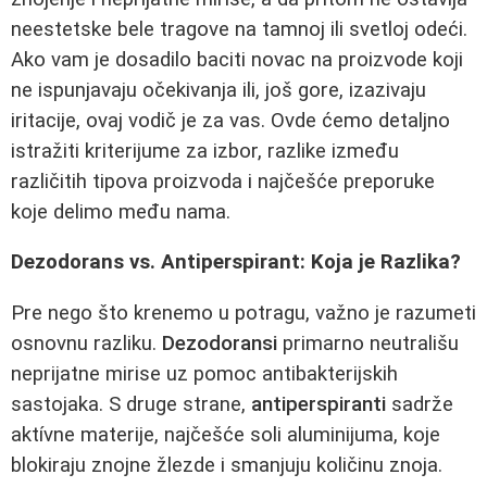
neestetske bele tragove na tamnoj ili svetloj odeći.
Ako vam je dosadilo baciti novac na proizvode koji
ne ispunjavaju očekivanja ili, još gore, izazivaju
iritacije, ovaj vodič je za vas. Ovde ćemo detaljno
istražiti kriterijume za izbor, razlike između
različitih tipova proizvoda i najčešće preporuke
koje delimo među nama.
Dezodorans vs. Antiperspirant: Koja je Razlika?
Pre nego što krenemo u potragu, važno je razumeti
osnovnu razliku.
Dezodoransi
primarno neutrališu
neprijatne mirise uz pomoc antibakterijskih
sastojaka. S druge strane,
antiperspiranti
sadrže
aktívne materije, najčešće soli aluminijuma, koje
blokiraju znojne žlezde i smanjuju količinu znoja.