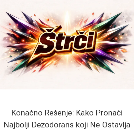
Konačno Rešenje: Kako Pronaći
Najbolji Dezodorans koji Ne Ostavlja