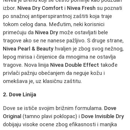
izbor.
Nivea Dry Comfort
i
Nivea Fresh
su poznati
po snažnoj antiperspirantnoj zaštiti koja traje
tokom celog dana. Međutim, neki korisnici
primećuju da
Nivea Dry
može ostavljati bele
tragove ako se ne nanese pažljivo. S druge strane,
Nivea Pearl & Beauty
hvaljen je zbog svog nežnog,
lepog mirisa i činjenice da mnogima ne ostavlja
tragove. Nova linija
Nivea Double Effect
takođe
privlači pažnju obećanjem da neguje kožu i
omekšava je, uz klasičnu zaštitu.
2. Dove Linija
Dove se ističe svojim brižnim formulama.
Dove
Original
(tamno plavi poklopac) i
Dove Invisible Dry
dobijaju visoke ocene zbog efikasnosti i manjka