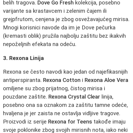
belih tragova.
Dove Go Fresh
kolekcija, posebno
varijante sa krastavcem i zelenim čajem ili
grejpfrutom, cenjena je zbog osvežavajućeg mirisa.
Mnogi korisnici navode da im je Dove pečurka
(kremasti oblik) pružila najbolju zaštitu bez ikakvih
nepoželjnih efekata na odeću.
3. Rexona Linija
Rexona se često navodi kao jedan od najefikasnijih
antiperspiranta.
Rexona Cotton
i
Rexona Aloe Vera
omiljene su zbog prijatnog, čistog mirisa i
pouzdane zaštite.
Rexona Crystal Clear
linija,
posebno ona sa oznakom za zaštitu tamne odeće,
hvaljena je jer zaista ne ostavlja vidljive tragove.
Proizvodi iz serije
Rexona for Teens
takođe imaju
svoje poklonike zbog svojih mirisnih nota, iako neki