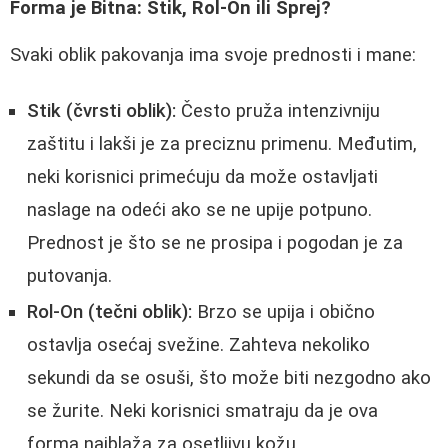
Forma je Bitna: Stik, Rol-On ili Sprej?
Svaki oblik pakovanja ima svoje prednosti i mane:
Stik (čvrsti oblik):
Često pruža intenzivniju
zaštitu i lakši je za preciznu primenu. Međutim,
neki korisnici primećuju da može ostavljati
naslage na odeći ako se ne upije potpuno.
Prednost je što se ne prosipa i pogodan je za
putovanja.
Rol-On (tečni oblik):
Brzo se upija i obično
ostavlja osećaj svežine. Zahteva nekoliko
sekundi da se osuši, što može biti nezgodno ako
se žurite. Neki korisnici smatraju da je ova
forma najblaža za osetljivu kožu.