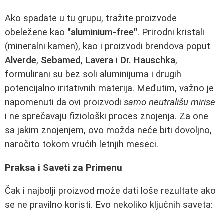
Ako spadate u tu grupu, tražite proizvode
obeležene kao
"aluminium-free"
. Prirodni kristali
(mineralni kamen), kao i proizvodi brendova poput
Alverde
,
Sebamed
,
Lavera
i
Dr. Hauschka
,
formulirani su bez soli aluminijuma i drugih
potencijalno iritativnih materija. Međutim, važno je
napomenuti da ovi proizvodi
samo neutrališu mirise
i ne sprečavaju fiziološki proces znojenja. Za one
sa jakim znojenjem, ovo možda neće biti dovoljno,
naročito tokom vrućih letnjih meseci.
Praksa i Saveti za Primenu
Čak i najbolji proizvod može dati loše rezultate ako
se ne pravilno koristi. Evo nekoliko ključnih saveta: