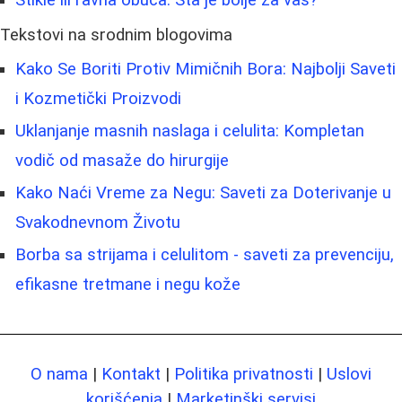
Štikle ili ravna obuća: Šta je bolje za vas?
Tekstovi na srodnim blogovima
Kako Se Boriti Protiv Mimičnih Bora: Najbolji Saveti
i Kozmetički Proizvodi
Uklanjanje masnih naslaga i celulita: Kompletan
vodič od masaže do hirurgije
Kako Naći Vreme za Negu: Saveti za Doterivanje u
Svakodnevnom Životu
Borba sa strijama i celulitom - saveti za prevenciju,
efikasne tretmane i negu kože
O nama
|
Kontakt
|
Politika privatnosti
|
Uslovi
korišćenja
|
Marketinški servisi