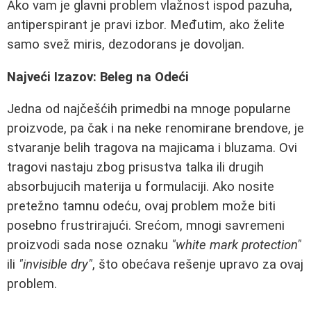
Ako vam je glavni problem vlažnost ispod pazuha,
antiperspirant je pravi izbor. Međutim, ako želite
samo svež miris, dezodorans je dovoljan.
Najveći Izazov: Beleg na Odeći
Jedna od najčešćih primedbi na mnoge popularne
proizvode, pa čak i na neke renomirane brendove, je
stvaranje belih tragova na majicama i bluzama. Ovi
tragovi nastaju zbog prisustva talka ili drugih
absorbujucih materija u formulaciji. Ako nosite
pretežno tamnu odeću, ovaj problem može biti
posebno frustrirajući. Srećom, mnogi savremeni
proizvodi sada nose oznaku
"white mark protection"
ili
"invisible dry"
, što obećava rešenje upravo za ovaj
problem.