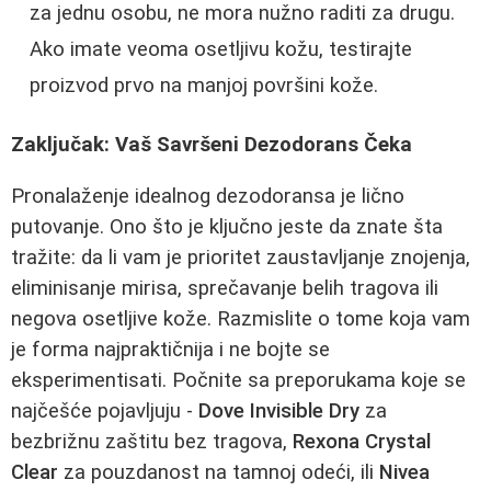
za jednu osobu, ne mora nužno raditi za drugu.
Ako imate veoma osetljivu kožu, testirajte
proizvod prvo na manjoj površini kože.
Zaključak: Vaš Savršeni Dezodorans Čeka
Pronalaženje idealnog dezodoransa je lično
putovanje. Ono što je ključno jeste da znate šta
tražite: da li vam je prioritet zaustavljanje znojenja,
eliminisanje mirisa, sprečavanje belih tragova ili
negova osetljive kože. Razmislite o tome koja vam
je forma najpraktičnija i ne bojte se
eksperimentisati. Počnite sa preporukama koje se
najčešće pojavljuju -
Dove Invisible Dry
za
bezbrižnu zaštitu bez tragova,
Rexona Crystal
Clear
za pouzdanost na tamnoj odeći, ili
Nivea