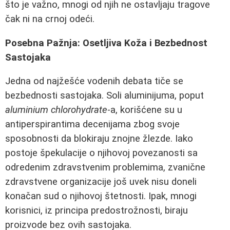
što je važno, mnogi od njih ne ostavljaju tragove
čak ni na crnoj odeći.
Posebna Pažnja: Osetljiva Koža i Bezbednost
Sastojaka
Jedna od najžešće vodenih debata tiče se
bezbednosti sastojaka. Soli aluminijuma, poput
aluminium chlorohydrate
-a, korišćene su u
antiperspirantima decenijama zbog svoje
sposobnosti da blokiraju znojne žlezde. Iako
postoje špekulacije o njihovoj povezanosti sa
odredenim zdravstvenim problemima, zvanične
zdravstvene organizacije još uvek nisu doneli
konačan sud o njihovoj štetnosti. Ipak, mnogi
korisnici, iz principa predostrožnosti, biraju
proizvode bez ovih sastojaka.