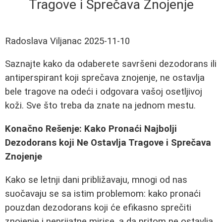
Tragove i Sprečava Znojenje
Radoslava Viljanac
2025-11-10
Saznajte kako da odaberete savršeni dezodorans ili
antiperspirant koji sprečava znojenje, ne ostavlja
bele tragove na odeći i odgovara vašoj osetljivoj
koži. Sve što treba da znate na jednom mestu.
Konačno Rešenje: Kako Pronaći Najbolji
Dezodorans koji Ne Ostavlja Tragove i Sprečava
Znojenje
Kako se letnji dani približavaju, mnogi od nas
suočavaju se sa istim problemom: kako pronaći
pouzdan dezodorans koji će efikasno sprečiti
znojenje i neprijatne mirise, a da pritom ne ostavlja