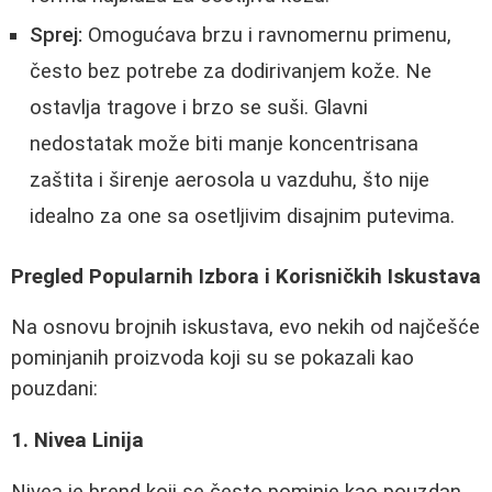
Sprej:
Omogućava brzu i ravnomernu primenu,
često bez potrebe za dodirivanjem kože. Ne
ostavlja tragove i brzo se suši. Glavni
nedostatak može biti manje koncentrisana
zaštita i širenje aerosola u vazduhu, što nije
idealno za one sa osetljivim disajnim putevima.
Pregled Popularnih Izbora i Korisničkih Iskustava
Na osnovu brojnih iskustava, evo nekih od najčešće
pominjanih proizvoda koji su se pokazali kao
pouzdani:
1. Nivea Linija
Nivea je brend koji se često pominje kao pouzdan