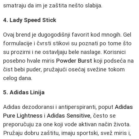
smatraju da im je zaštita nešto slabija.
4. Lady Speed Stick
Ovaj brend je dugogodišnji favorit kod mnogih. Gel
formulacije i čvrsti stikovi su poznati po tome što
su prozirni i ne ostavljaju bele naslage. Korisnici
posebno hvale miris
Powder Burst
koji podseća na
čist bebi puder, pružajući osećaj svežine tokom
celog dana.
5. Adidas Linija
Adidas dezodoransi i antiperspiranti, poput
Adidas
Pure Lightness
i
Adidas Sensitive
, često se
preporučuju za one koji vode aktivan način života.
Pružaju dobru zaštitu, imaju sportski, svež miris i,