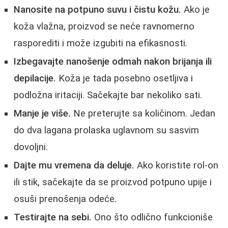
Nanosite na potpuno suvu i čistu kožu.
Ako je
koža vlažna, proizvod se neće ravnomerno
rasporediti i može izgubiti na efikasnosti.
Izbegavajte nanošenje odmah nakon brijanja ili
depilacije.
Koža je tada posebno osetljiva i
podložna iritaciji. Sačekajte bar nekoliko sati.
Manje je više.
Ne preterujte sa količinom. Jedan
do dva lagana prolaska uglavnom su sasvim
dovoljni.
Dajte mu vremena da deluje.
Ako koristite rol-on
ili stik, sačekajte da se proizvod potpuno upije i
osuši prenošenja odeće.
Testirajte na sebi.
Ono što odlično funkcioniše