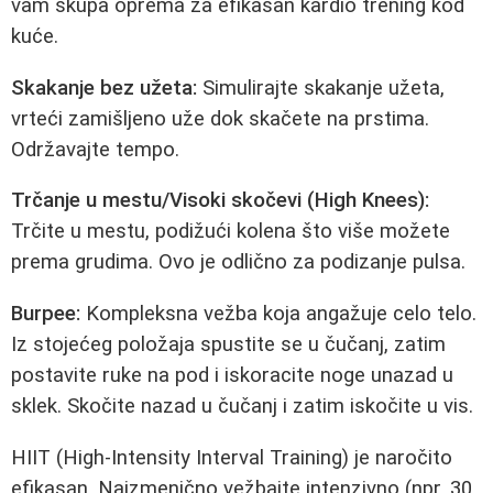
vam skupa oprema za efikasan kardio trening kod
kuće.
Skakanje bez užeta:
Simulirajte skakanje užeta,
vrteći zamišljeno uže dok skačete na prstima.
Održavajte tempo.
Trčanje u mestu/Visoki skočevi (High Knees):
Trčite u mestu, podižući kolena što više možete
prema grudima. Ovo je odlično za podizanje pulsa.
Burpee:
Kompleksna vežba koja angažuje celo telo.
Iz stojećeg položaja spustite se u čučanj, zatim
postavite ruke na pod i iskoracite noge unazad u
sklek. Skočite nazad u čučanj i zatim iskočite u vis.
HIIT (High-Intensity Interval Training) je naročito
efikasan. Naizmenično vežbajte intenzivno (npr. 30