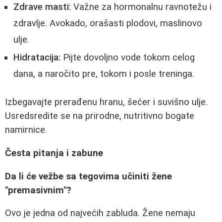
Zdrave masti:
Važne za hormonalnu ravnotežu i
zdravlje. Avokado, orašasti plodovi, maslinovo
ulje.
Hidratacija:
Pijte dovoljno vode tokom celog
dana, a naročito pre, tokom i posle treninga.
Izbegavajte prerađenu hranu, šećer i suvišno ulje.
Usredsredite se na prirodne, nutritivno bogate
namirnice.
Česta pitanja i zabune
Da li će vežbe sa tegovima učiniti žene
"premasivnim"?
Ovo je jedna od najvećih zabluda. Žene nemaju