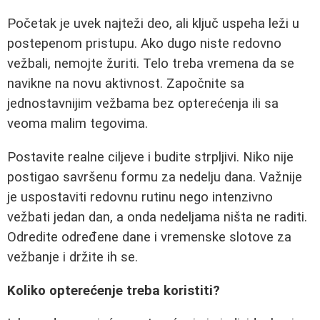
Početak je uvek najteži deo, ali ključ uspeha leži u
postepenom pristupu. Ako dugo niste redovno
vežbali, nemojte žuriti. Telo treba vremena da se
navikne na novu aktivnost. Započnite sa
jednostavnijim vežbama bez opterećenja ili sa
veoma malim tegovima.
Postavite realne ciljeve i budite strpljivi. Niko nije
postigao savršenu formu za nedelju dana. Važnije
je uspostaviti redovnu rutinu nego intenzivno
vežbati jedan dan, a onda nedeljama ništa ne raditi.
Odredite određene dane i vremenske slotove za
vežbanje i držite ih se.
Koliko opterećenje treba koristiti?