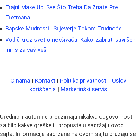
Trajni Make Up: Sve Što Treba Da Znate Pre
Tretmana
Bapske Mudrosti i Sujeverje Tokom Trudnoće
Vodič kroz svet omekšivača: Kako izabrati savršen
miris za vaš veš
O nama
|
Kontakt
|
Politika privatnosti
|
Uslovi
korišćenja
|
Marketinški servisi
Urednici i autori ne preuzimaju nikakvu odgovornost
za bilo kakve greške ili propuste u sadržaju ovog
sajta. Informacije sadržane na ovom sajtu pružaju se