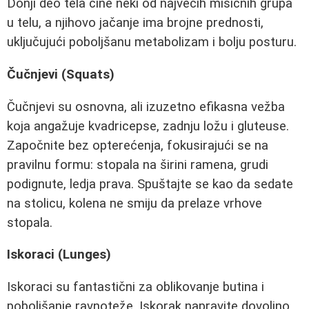
Donji deo tela čine neki od najvećih mišićnih grupa
u telu, a njihovo jačanje ima brojne prednosti,
uključujući poboljšanu metabolizam i bolju posturu.
Čučnjevi (Squats)
Čučnjevi su osnovna, ali izuzetno efikasna vežba
koja angažuje kvadricepse, zadnju ložu i gluteuse.
Započnite bez opterećenja, fokusirajući se na
pravilnu formu: stopala na širini ramena, grudi
podignute, ledja prava. Spuštajte se kao da sedate
na stolicu, kolena ne smiju da prelaze vrhove
stopala.
Iskoraci (Lunges)
Iskoraci su fantastični za oblikovanje butina i
poboljšanje ravnoteže. Iskorak napravite dovoljno