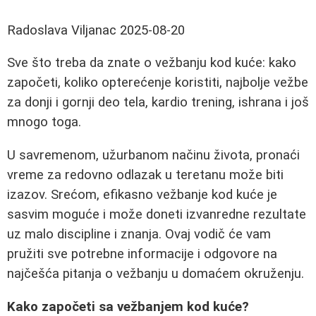
Radoslava Viljanac
2025-08-20
Sve što treba da znate o vežbanju kod kuće: kako
započeti, koliko opterećenje koristiti, najbolje vežbe
za donji i gornji deo tela, kardio trening, ishrana i još
mnogo toga.
U savremenom, užurbanom načinu života, pronaći
vreme za redovno odlazak u teretanu može biti
izazov. Srećom, efikasno vežbanje kod kuće je
sasvim moguće i može doneti izvanredne rezultate
uz malo discipline i znanja. Ovaj vodič će vam
pružiti sve potrebne informacije i odgovore na
najčešća pitanja o vežbanju u domaćem okruženju.
Kako započeti sa vežbanjem kod kuće?