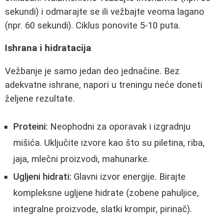
sekundi) i odmarajte se ili vežbajte veoma lagano
(npr. 60 sekundi). Ciklus ponovite 5-10 puta.
Ishrana i hidratacija
Vežbanje je samo jedan deo jednačine. Bez
adekvatne ishrane, napori u treningu neće doneti
željene rezultate.
Proteini:
Neophodni za oporavak i izgradnju
mišića. Uključite izvore kao što su piletina, riba,
jaja, mlečni proizvodi, mahunarke.
Ugljeni hidrati:
Glavni izvor energije. Birajte
kompleksne ugljene hidrate (zobene pahuljice,
integralne proizvode, slatki krompir, pirinač).