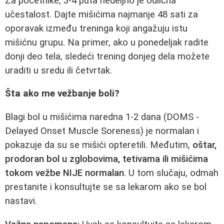
Za početnike, 3-4 puta nedeljno je odlična
učestalost. Dajte mišićima najmanje 48 sati za
oporavak između treninga koji angažuju istu
mišićnu grupu. Na primer, ako u ponedeljak radite
donji deo tela, sledeći trening donjeg dela možete
uraditi u sredu ili četvrtak.
Šta ako me vežbanje boli?
Blagi bol u mišićima naredna 1-2 dana (DOMS -
Delayed Onset Muscle Soreness) je normalan i
pokazuje da su se mišići opteretili. Međutim,
oštar,
prodoran bol u zglobovima, tetivama ili mišićima
tokom vežbe NIJE normalan
. U tom slučaju, odmah
prestanite i konsultujte se sa lekarom ako se bol
nastavi.