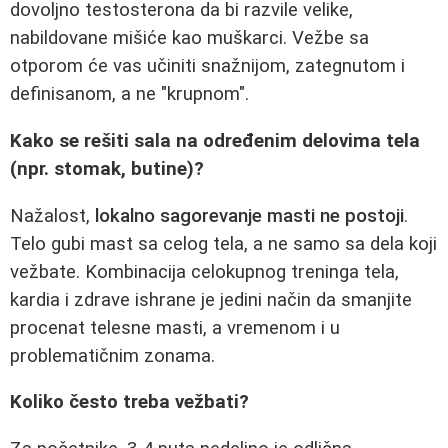
dovoljno testosterona da bi razvile velike,
nabildovane mišiće kao muškarci. Vežbe sa
otporom će vas učiniti snažnijom, zategnutom i
definisanom, a ne "krupnom".
Kako se rešiti sala na određenim delovima tela
(npr. stomak, butine)?
Nažalost,
lokalno sagorevanje masti ne postoji
.
Telo gubi mast sa celog tela, a ne samo sa dela koji
vežbate. Kombinacija celokupnog treninga tela,
kardia i zdrave ishrane je jedini način da smanjite
procenat telesne masti, a vremenom i u
problematičnim zonama.
Koliko često treba vežbati?