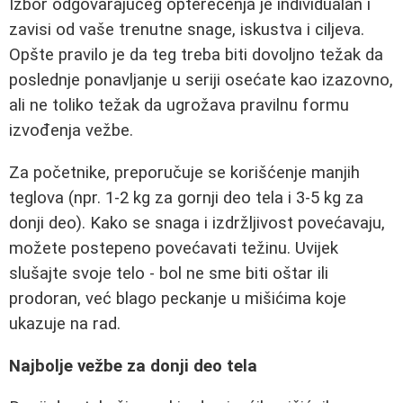
Izbor odgovarajućeg opterećenja je individualan i
zavisi od vaše trenutne snage, iskustva i ciljeva.
Opšte pravilo je da teg treba biti dovoljno težak da
poslednje ponavljanje u seriji osećate kao izazovno,
ali ne toliko težak da ugrožava pravilnu formu
izvođenja vežbe.
Za početnike, preporučuje se korišćenje manjih
teglova (npr. 1-2 kg za gornji deo tela i 3-5 kg za
donji deo). Kako se snaga i izdržljivost povećavaju,
možete postepeno povećavati težinu. Uvijek
slušajte svoje telo - bol ne sme biti oštar ili
prodoran, već blago peckanje u mišićima koje
ukazuje na rad.
Najbolje vežbe za donji deo tela