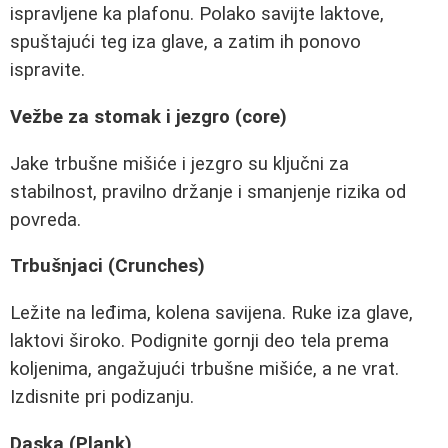
ispravljene ka plafonu. Polako savijte laktove,
spuštajući teg iza glave, a zatim ih ponovo
ispravite.
Vežbe za stomak i jezgro (core)
Jake trbušne mišiće i jezgro su ključni za
stabilnost, pravilno držanje i smanjenje rizika od
povreda.
Trbušnjaci (Crunches)
Ležite na leđima, kolena savijena. Ruke iza glave,
laktovi široko. Podignite gornji deo tela prema
koljenima, angažujući trbušne mišiće, a ne vrat.
Izdisnite pri podizanju.
Daska (Plank)