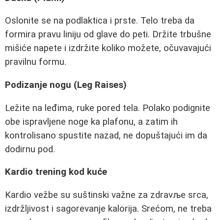
Oslonite se na podlaktica i prste. Telo treba da
formira pravu liniju od glave do peti. Držite trbušne
mišiće napete i izdržite koliko možete, očuvavajući
pravilnu formu.
Podizanje nogu (Leg Raises)
Ležite na leđima, ruke pored tela. Polako podignite
obe ispravljene noge ka plafonu, a zatim ih
kontrolisano spustite nazad, ne dopuštajući im da
dodirnu pod.
Kardio trening kod kuće
Kardio vežbe su suštinski važne za zdravље srca,
izdržljivost i sagorevanje kalorija. Srećom, ne treba