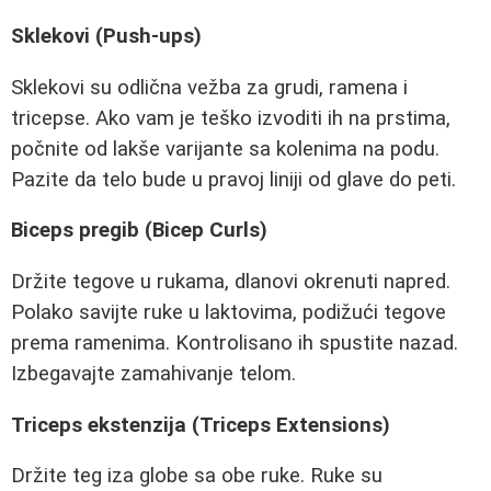
Sklekovi (Push-ups)
Sklekovi su odlična vežba za grudi, ramena i
tricepse. Ako vam je teško izvoditi ih na prstima,
počnite od lakše varijante sa kolenima na podu.
Pazite da telo bude u pravoj liniji od glave do peti.
Biceps pregib (Bicep Curls)
Držite tegove u rukama, dlanovi okrenuti napred.
Polako savijte ruke u laktovima, podižući tegove
prema ramenima. Kontrolisano ih spustite nazad.
Izbegavajte zamahivanje telom.
Triceps ekstenzija (Triceps Extensions)
Držite teg iza globe sa obe ruke. Ruke su