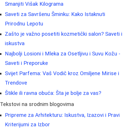
Smanjiti Višak Kilograma
Saveti za Savršenu Šminku: Kako Istaknuti
Prirodnu Lepotu
Zašto je važno posetiti kozmetički salon? Saveti i
iskustva
Najbolji Losioni i Mleka za Osetljivu i Suvu Kožu -
Saveti i Preporuke
Svijet Parfema: Vaš Vodič kroz Omiljene Mirise i
Trendove
Štikle ili ravna obuća: Šta je bolje za vas?
Tekstovi na srodnim blogovima
Pripreme za Arhitekturu: Iskustva, Izazovi i Pravi
Kriterijumi za Izbor