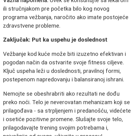
Važna napomena:
Uvek se konsultujte sa lekarom
ili stručnjakom pre početka bilo kog novog
programa vežbanja, naročito ako imate postojeće
zdravstvene probleme.
Zaključak: Put ka uspehu je doslednost
Vežbanje kod kuće može biti izuzetno efektivan i
pogodan način da ostvarite svoje fitness ciljeve.
Ključ uspeha leži u doslednosti, pravilnoj formi,
postepenom napredovanju i balansiranoj ishrani.
Nemojte se obeshrabriti ako rezultati ne dođu
preko noći. Telo je neverovatan mehanizam koji se
prilagođava - sa strpljenjem i predanošću, videćete
i osetiće pozitivne promene. Slušajte svoje telo,
prilagodavajte trening svojim potrebama i,