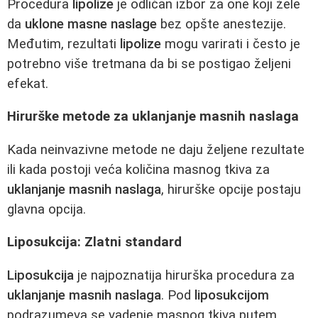
Procedura
lipolize
je odličan izbor za one koji žele
da
uklone masne naslage
bez opšte anestezije.
Međutim, rezultati
lipolize
mogu varirati i često je
potrebno više tretmana da bi se postigao željeni
efekat.
Hirurške metode za uklanjanje masnih naslaga
Kada neinvazivne metode ne daju željene rezultate
ili kada postoji veća količina masnog tkiva za
uklanjanje masnih naslaga
, hirurške opcije postaju
glavna opcija.
Liposukcija: Zlatni standard
Liposukcija
je najpoznatija hirurška procedura za
uklanjanje masnih naslaga
. Pod
liposukcijom
podrazumeva se vadenje masnog tkiva putem