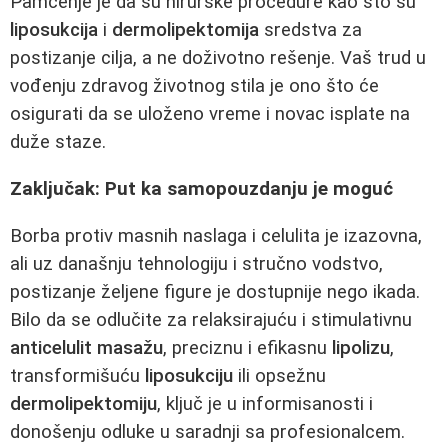
Pamćenje je da su hirurške procedure kao što su
liposukcija
i
dermolipektomija
sredstva za
postizanje cilja, a ne doživotno rešenje. Vaš trud u
vođenju zdravog životnog stila je ono što će
osigurati da se uloženo vreme i novac isplate na
duže staze.
Zaključak: Put ka samopouzdanju je moguć
Borba protiv masnih naslaga i celulita je izazovna,
ali uz današnju tehnologiju i stručno vodstvo,
postizanje željene figure je dostupnije nego ikada.
Bilo da se odlučite za relaksirajuću i stimulativnu
anticelulit masažu
, preciznu i efikasnu
lipolizu
,
transformišuću
liposukciju
ili opsežnu
dermolipektomiju
, ključ je u informisanosti i
donošenju odluke u saradnji sa profesionalcem.