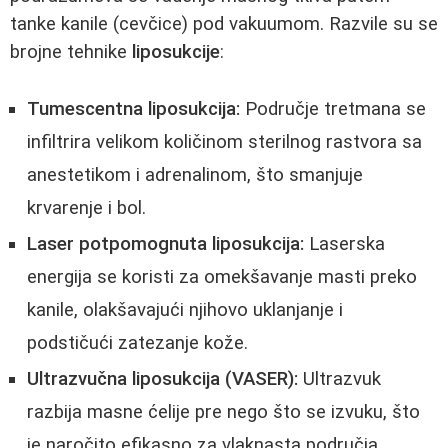
tanke kanile (cevčice) pod vakuumom. Razvile su se
brojne tehnike
liposukcije
:
Tumescentna liposukcija:
Područje tretmana se
infiltrira velikom količinom sterilnog rastvora sa
anestetikom i adrenalinom, što smanjuje
krvarenje i bol.
Laser potpomognuta liposukcija:
Laserska
energija se koristi za omekšavanje masti preko
kanile, olakšavajući njihovo uklanjanje i
podstičući zatezanje kože.
Ultrazvučna liposukcija (VASER):
Ultrazvuk
razbija masne ćelije pre nego što se izvuku, što
je naročito efikasno za vlaknasta područja.