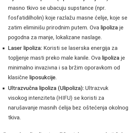
masno tkivo se ubacuju supstance (npr.
fosfatidilholin) koje razlažu masne ćelije, koje se
zatim eliminišu prirodnim putem. Ova
lipoliza
je
pogodna za manje, lokalizane naslage.
Laser lipoliza:
Koristi se laserska energija za
topļjenje masti preko male kanile. Ova
lipoliza
je
minimalno invazivna i sa bržim oporavkom od
klasične
liposukcije
.
Ultrazvučna lipoliza (Ulipoliza):
Ultrazvuk
visokog intenziteta (HIFU) se koristi za
narušavanje masnih ćelija bez oštećenja okolnog
tkiva.