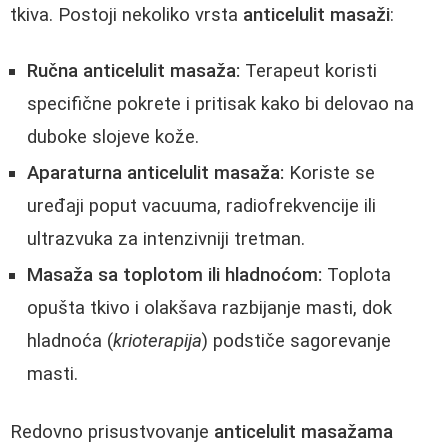
tkiva. Postoji nekoliko vrsta
anticelulit masaži
:
Ručna anticelulit masaža:
Terapeut koristi
specifične pokrete i pritisak kako bi delovao na
duboke slojeve kože.
Aparaturna anticelulit masaža:
Koriste se
uređaji poput vacuuma, radiofrekvencije ili
ultrazvuka za intenzivniji tretman.
Masaža sa toplotom ili hladnoćom:
Toplota
opušta tkivo i olakšava razbijanje masti, dok
hladnoća (
krioterapija
) podstiče sagorevanje
masti.
Redovno prisustvovanje
anticelulit masažama