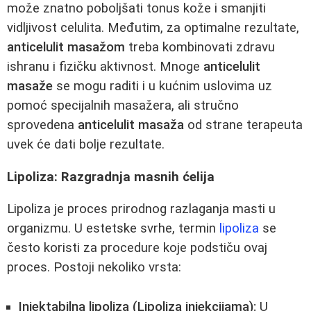
može znatno poboljšati tonus kože i smanjiti
vidljivost celulita. Međutim, za optimalne rezultate,
anticelulit masažom
treba kombinovati zdravu
ishranu i fizičku aktivnost. Mnoge
anticelulit
masaže
se mogu raditi i u kućnim uslovima uz
pomoć specijalnih masažera, ali stručno
sprovedena
anticelulit masaža
od strane terapeuta
uvek će dati bolje rezultate.
Lipoliza: Razgradnja masnih ćelija
Lipoliza je proces prirodnog razlaganja masti u
organizmu. U estetske svrhe, termin
lipoliza
se
često koristi za procedure koje podstiču ovaj
proces. Postoji nekoliko vrsta:
Injektabilna lipoliza (Lipoliza injekcijama):
U