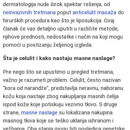
dermatologija nude širok spektar rešenja, od
neinvazivnih tretmana
poput
anticelulit masaža
do
hirurških procedura kao što je liposukcija. Ovaj
članak će vas detaljno uputiti u različite metode,
njihove prednosti, nedostatke i način na koji mogu
pomoći u postizanju željenog izgleda.
Šta je celulit i kako nastaju masne naslage?
Pre nego što se upustimo u pregled tretmana,
važno je razumeti problem. Celulit, često nazivan
"kora od narandže", predstavlja neravnu, naboranu
kožu koja nastaje zbog nakupljanja masnih ćelija
ispod kože koje potiskuju vezivno tkivo. S druge
strane,
masne naslage
su lokalizana nakupina
masnog tkiva koje se teško uklanja ishranom i
vežbama. Oba stanja mogu biti posledica genetske