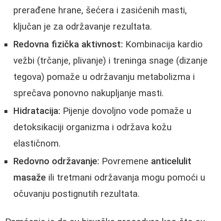
prerađene hrane, šećera i zasićenih masti,
ključan je za održavanje rezultata.
Redovna fizička aktivnost:
Kombinacija kardio
vežbi (trčanje, plivanje) i treninga snage (dizanje
tegova) pomaže u održavanju metabolizma i
sprečava ponovno nakupljanje masti.
Hidratacija:
Pijenje dovoljno vode pomaže u
detoksikaciji organizma i održava kožu
elastičnom.
Redovno održavanje:
Povremene
anticelulit
masaže
ili tretmani održavanja mogu pomoći u
očuvanju postignutih rezultata.