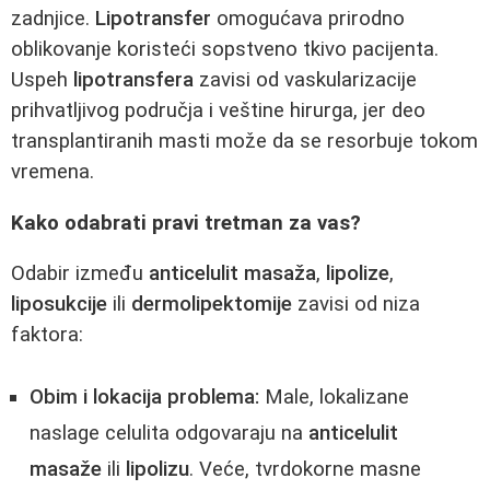
zadnjice.
Lipotransfer
omogućava prirodno
oblikovanje koristeći sopstveno tkivo pacijenta.
Uspeh
lipotransfera
zavisi od vaskularizacije
prihvatljivog područja i veštine hirurga, jer deo
transplantiranih masti može da se resorbuje tokom
vremena.
Kako odabrati pravi tretman za vas?
Odabir između
anticelulit masaža
,
lipolize
,
liposukcije
ili
dermolipektomije
zavisi od niza
faktora:
Obim i lokacija problema:
Male, lokalizane
naslage celulita odgovaraju na
anticelulit
masaže
ili
lipolizu
. Veće, tvrdokorne masne