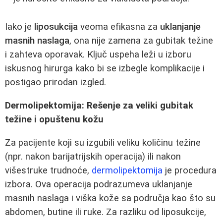
Iako je
liposukcija
veoma efikasna za
uklanjanje
masnih naslaga
, ona nije zamena za gubitak težine
i zahteva oporavak. Ključ uspeha leži u izboru
iskusnog hirurga kako bi se izbegle komplikacije i
postigao prirodan izgled.
Dermolipektomija: Rešenje za veliki gubitak
težine i opuštenu kožu
Za pacijente koji su izgubili veliku količinu težine
(npr. nakon barijatrijskih operacija) ili nakon
višestruke trudnoće,
dermolipektomija
je procedura
izbora. Ova operacija podrazumeva uklanjanje
masnih naslaga i viška kože sa područja kao što su
abdomen, butine ili ruke. Za razliku od liposukcije,