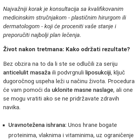
Najvažniji korak je konsultacija sa kvalifikovanim
medicinskim stručnjakom - plastičnim hirurgom ili
dermatologom - koji će proceniti vaše stanje i
preporučiti najbolji plan lečenja.
Život nakon tretmana: Kako održati rezultate?
Bez obzira na to da li ste se odlučili za seriju
anticelulit masaža
ili podvrgnuli
liposukciji
, ključ
dugoročnog uspeha leži u načinu života. Procedura
će vam pomoći da
uklonite masne naslage
, ali one
se mogu vratiti ako se ne pridržavate zdravih
navika.
Uravnotežena ishrana:
Unos hrane bogate
proteinima, vlaknima i vitaminima, uz ograničenje