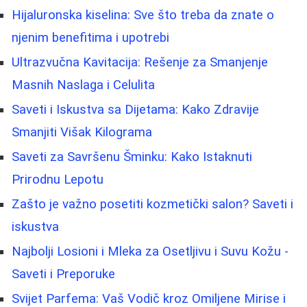
Hijaluronska kiselina: Sve što treba da znate o
njenim benefitima i upotrebi
Ultrazvučna Kavitacija: Rešenje za Smanjenje
Masnih Naslaga i Celulita
Saveti i Iskustva sa Dijetama: Kako Zdravije
Smanjiti Višak Kilograma
Saveti za Savršenu Šminku: Kako Istaknuti
Prirodnu Lepotu
Zašto je važno posetiti kozmetički salon? Saveti i
iskustva
Najbolji Losioni i Mleka za Osetljivu i Suvu Kožu -
Saveti i Preporuke
Svijet Parfema: Vaš Vodič kroz Omiljene Mirise i