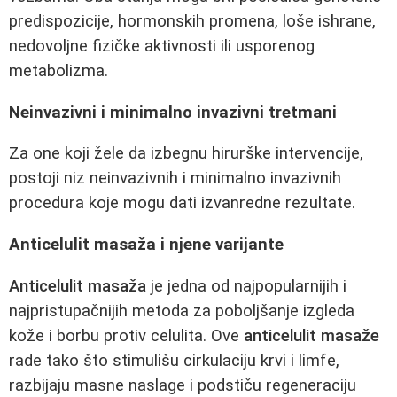
predispozicije, hormonskih promena, loše ishrane,
nedovoljne fizičke aktivnosti ili usporenog
metabolizma.
Neinvazivni i minimalno invazivni tretmani
Za one koji žele da izbegnu hirurške intervencije,
postoji niz neinvazivnih i minimalno invazivnih
procedura koje mogu dati izvanredne rezultate.
Anticelulit masaža i njene varijante
Anticelulit masaža
je jedna od najpopularnijih i
najpristupačnijih metoda za poboljšanje izgleda
kože i borbu protiv celulita. Ove
anticelulit masaže
rade tako što stimulišu cirkulaciju krvi i limfe,
razbijaju masne naslage i podstiču regeneraciju