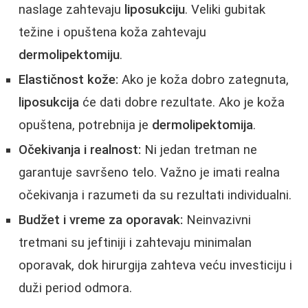
naslage zahtevaju
liposukciju
. Veliki gubitak
težine i opuštena koža zahtevaju
dermolipektomiju
.
Elastičnost kože:
Ako je koža dobro zategnuta,
liposukcija
će dati dobre rezultate. Ako je koža
opuštena, potrebnija je
dermolipektomija
.
Očekivanja i realnost:
Ni jedan tretman ne
garantuje savršeno telo. Važno je imati realna
očekivanja i razumeti da su rezultati individualni.
Budžet i vreme za oporavak:
Neinvazivni
tretmani su jeftiniji i zahtevaju minimalan
oporavak, dok hirurgija zahteva veću investiciju i
duži period odmora.