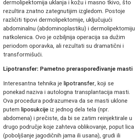
dermolipektomija uklanja i kožu i masno tkivo, što
rezultira znatno zategnutijim izgledom. Postoje
različiti tipovi dermolipektomije, uključujući
abdominalnu (abdominoplastiku) i dermolipektomiju
natkolenica. Ovo je ozbiljnija operacija sa dužim
periodom oporavka, ali rezultati su dramatični i
transformišući.
Lipotransfer: Pametno preraspoređivanje masti
Interesantna tehnika je
lipotransfer
, koji se
ponekad naziva i autologna transplantacija masti.
Ova procedura podrazumeva da se masti uklone
putem
liposukcije
iz jednog dela tela (npr.
abdomena) i prečiste, da bi se zatim reinjektirale u
drugo područje koje zahteva oblikovanje, poput lica
(poboljšanje jagodičnih jama ili usana), grudi ili