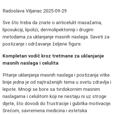
Radoslava Viljanac
2025-09-29
Sve što treba da znate o anticelulit masažama,
liposukciji, lipolizi, dermolipektomiji i drugim
metodama za uklanjanje masnih naslaga. Saveti za
postizanje i održavanje željene figure.
Kompletan vodič kroz tretmane za uklanjanje
masnih naslaga i celulita
Pitanje uklanjanja masnih naslaga i postizanja vitke
linije jedna je od najtraženijih tema u svetu zdravlja i
lepote. Mnogi se bore sa tvrdokornim masnim
naslagama i celulitom koji ne nestaju ni uz stroge
dijete, što dovodi do frustracije i gubitka motivacije.
Srećom, savremena medicina i estetska