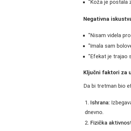
"Koža je postala 
Negativna iskustv
"Nisam videla pro
"Imala sam bolov
"Efekat je trajao 
Ključni faktori za 
Da bi tretman bio e
Ishrana:
Izbegava
dnevno.
Fizička aktivnost