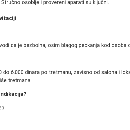
Stručno osoblje i provereni aparati su ključni.
itaciji
vodi da je bezbolna, osim blagog peckanja kod osoba os
 do 6.000 dinara po tretmanu, zavisno od salona i lokac
iše tretmana.
indikacija?
za: