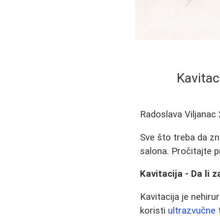
Kavitaci
Radoslava Viljanac
Sve što treba da zna
salona. Pročitajte 
Kavitacija - Da li 
Kavitacija je nehir
koristi
ultrazvučne 