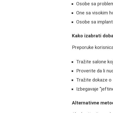
Osobe sa problemi
One sa visokim h
Osobe sa implanta
Kako izabrati dob
Preporuke korisnica
Tražite salone ko
Proverite da li n
Tražite dokaze o 
Izbegavaje "jefti
Alternativne meto