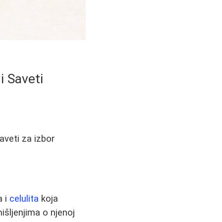
i Saveti
saveti za izbor
a i
celulita
koja
išljenjima o njenoj