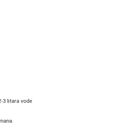
-3 litara vode
tmana.