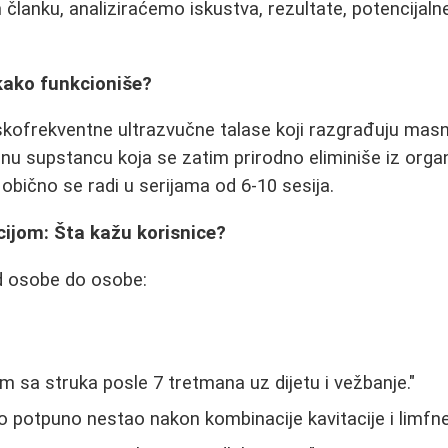
članku, analiziraćemo iskustva, rezultate, potencijalne
 kako funkcioniše?
iskofrekventne ultrazvučne talase koji razgrađuju masne
ečnu supstancu koja se zatim prirodno eliminiše iz org
 obično se radi u serijama od 6-10 sesija.
cijom: Šta kažu korisnice?
od osobe do osobe:
m sa struka posle 7 tretmana uz dijetu i vežbanje."
oro potpuno nestao nakon kombinacije kavitacije i limfn