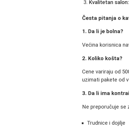
Kvalitetan salon:
Česta pitanja o kav
1. Da li je bolna?
Većina korisnica na
2. Koliko košta?
Cene variraju od 500
uzimati pakete od v
3. Da li ima kontra
Ne preporučuje se 
Trudnice i dojilje