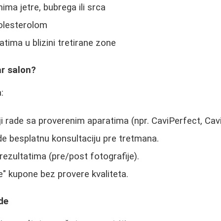
ma jetre, bubrega ili srca
olesterolom
tima u blizini tretirane zone
ar salon?
:
ji rade sa proverenim aparatima (npr. CaviPerfect, Cavi
ude besplatnu konsultaciju pre tretmana.
rezultatima (pre/post fotografije).
ne" kupone bez provere kvaliteta.
de