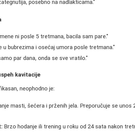
zategnutija, posebno na nadlakticama."
a
mene ni posle 5 tretmana, bacila sam pare."
e u bubrezima i osećaj umora posle tretmana."
samo par dana, onda se sve vratilo."
uspeh kavitacije
fikasan, neophodno je:
nje masti, šećera i prženih jela. Preporučuje se unos 2
:
Brzo hodanje ili trening u roku od 24 sata nakon tre