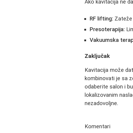
Ako kavitacija ne da
RF lifting:
Zateže
Presoterapija:
Li
Vakuumska terapi
Zaključak
Kavitacija može dat
kombinovati je sa z
odaberite salon i bu
lokalizovanim nasl
nezadovoljne.
Komentari