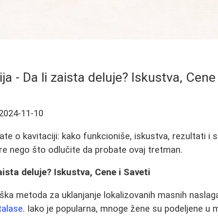
ja - Da li zaista deluje? Iskustva, Cene 
2024-11-10
te o kavitaciji: kako funkcioniše, iskustva, rezultati i 
pre nego što odlučite da probate ovaj tretman.
zaista deluje? Iskustva, Cene i Saveti
urška metoda za uklanjanje lokalizovanih masnih naslag
talase
. Iako je popularna, mnoge žene su podeljene u m