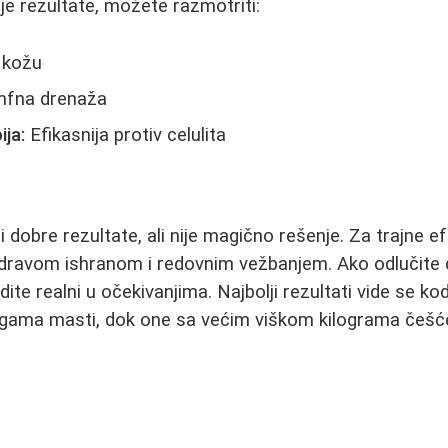
je rezultate, možete razmotriti:
 kožu
mfna drenaža
ja:
Efikasnija protiv celulita
i dobre rezultate, ali nije magično rešenje. Za trajne 
dravom ishranom i redovnim vežbanjem. Ako odlučite d
dite realni u očekivanjima. Najbolji rezultati vide se 
agama masti, dok one sa većim viškom kilograma češć