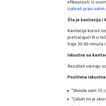
efikasnosti. U ovom 
izabrati pravi salon
.
Šta je kavitacija i
Kavitacija koristi n
pretvarajući ih u t
traje 30-60 minuta i
Iskustva sa kavita
Rezultati variraju 
Pozitivna iskustva
"Skinula sam 10 c
"Celulit mi je sk