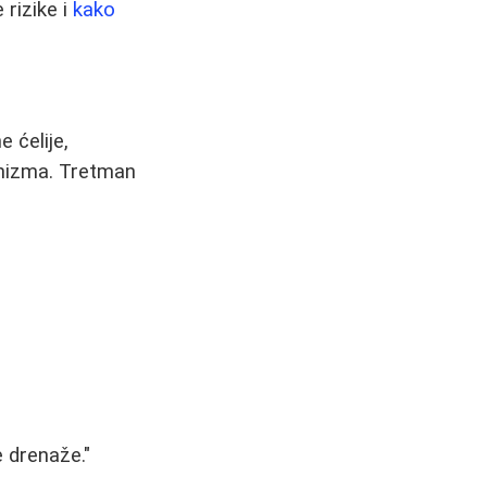
 rizike i
kako
 ćelije,
anizma. Tretman
e drenaže."