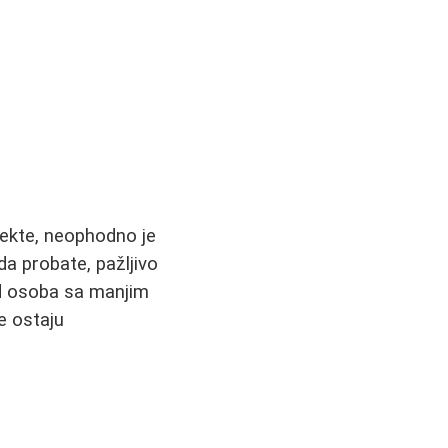
efekte, neophodno je
a probate, pažljivo
kod osoba sa manjim
e ostaju