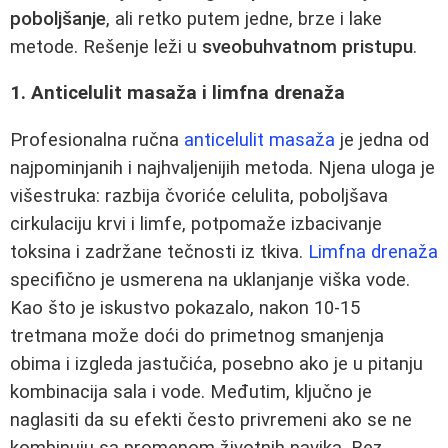
poboljšanje
, ali retko putem jedne, brze i lake
metode. Rešenje leži u
sveobuhvatnom pristupu
.
1. Anticelulit masaža i limfna drenaža
Profesionalna ručna
anticelulit masaža
je jedna od
najpominjanih i najhvaljenijih metoda. Njena uloga je
višestruka: razbija čvoriće celulita, poboljšava
cirkulaciju krvi i limfe, potpomaže izbacivanje
toksina i zadržane tečnosti iz tkiva.
Limfna drenaža
specifično je usmerena na uklanjanje viška vode.
Kao što je iskustvo pokazalo, nakon 10-15
tretmana može doći do primetnog smanjenja
obima i izgleda jastučića, posebno ako je u pitanju
kombinacija sala i vode. Međutim, ključno je
naglasiti da su efekti često privremeni ako se ne