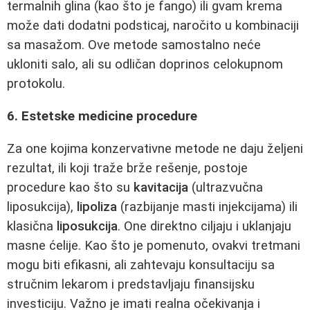
termalnih glina (kao što je fango) ili gvam krema
može dati dodatni podsticaj, naročito u kombinaciji
sa masažom. Ove metode samostalno neće
ukloniti salo, ali su odličan doprinos celokupnom
protokolu.
6. Estetske medicine procedure
Za one kojima konzervativne metode ne daju željeni
rezultat, ili koji traže brže rešenje, postoje
procedure kao što su
kavitacija
(ultrazvučna
liposukcija),
lipoliza
(razbijanje masti injekcijama) ili
klasična
liposukcija
. One direktno ciljaju i uklanjaju
masne ćelije. Kao što je pomenuto, ovakvi tretmani
mogu biti efikasni, ali zahtevaju konsultaciju sa
stručnim lekarom i predstavljaju finansijsku
investiciju. Važno je imati realna očekivanja i