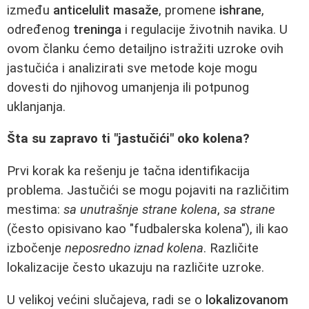
između
anticelulit masaže
, promene
ishrane
,
određenog
treninga
i regulacije životnih navika. U
ovom članku ćemo detailjno istražiti uzroke ovih
jastučića i analizirati sve metode koje mogu
dovesti do njihovog umanjenja ili potpunog
uklanjanja.
Šta su zapravo ti "jastučići" oko kolena?
Prvi korak ka rešenju je tačna identifikacija
problema. Jastučići se mogu pojaviti na različitim
mestima:
sa unutrašnje strane kolena
,
sa strane
(često opisivano kao "fudbalerska kolena"), ili kao
izbočenje
neposredno iznad kolena
. Različite
lokalizacije često ukazuju na različite uzroke.
U velikoj većini slučajeva, radi se o
lokalizovanom