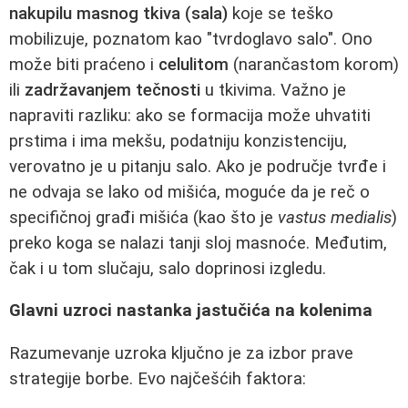
nakupilu masnog tkiva (sala)
koje se teško
mobilizuje, poznatom kao "tvrdoglavo salo". Ono
može biti praćeno i
celulitom
(narančastom korom)
ili
zadržavanjem tečnosti
u tkivima. Važno je
napraviti razliku: ako se formacija može uhvatiti
prstima i ima mekšu, podatniju konzistenciju,
verovatno je u pitanju salo. Ako je područje tvrđe i
ne odvaja se lako od mišića, moguće da je reč o
specifičnoj građi mišića (kao što je
vastus medialis
)
preko koga se nalazi tanji sloj masnoće. Međutim,
čak i u tom slučaju, salo doprinosi izgledu.
Glavni uzroci nastanka jastučića na kolenima
Razumevanje uzroka ključno je za izbor prave
strategije borbe. Evo najčešćih faktora: