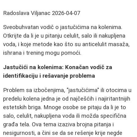
Radoslava Viljanac
2026-04-07
Sveobuhvatan vodič o jastučićima na kolenima.
Otkrijte da li je u pitanju celulit, salo ili nakupljena
voda, i koje metode kao što su anticelulit masaža,
ishrana i trening mogu pomoći.
Jastučići na kolenima: Konačan vodič za
identifikaciju i rešavanje problema
Problem sa izbočenjima, "jastučićima" ili otocima u
predelu kolena jedna je od najčešćih i najiritantnijih
estetskih briga. Mnoge osobe se pitaju da li je to
salo, celulit, nakupljena voda ili možda specifična
građa tela. Ova tema izaziva brojna pitanja i
nesigurnosti, a čini se da se rešenje krije negde