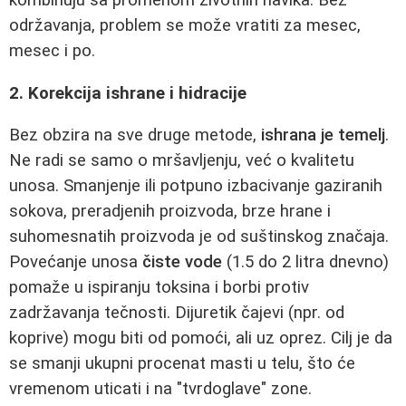
kombinuju sa promenom životnih navika. Bez
održavanja, problem se može vratiti za mesec,
mesec i po.
2. Korekcija ishrane i hidracije
Bez obzira na sve druge metode,
ishrana je temelj
.
Ne radi se samo o mršavljenju, već o kvalitetu
unosa. Smanjenje ili potpuno izbacivanje gaziranih
sokova, preradjenih proizvoda, brze hrane i
suhomesnatih proizvoda je od suštinskog značaja.
Povećanje unosa
čiste vode
(1.5 do 2 litra dnevno)
pomaže u ispiranju toksina i borbi protiv
zadržavanja tečnosti. Dijuretik čajevi (npr. od
koprive) mogu biti od pomoći, ali uz oprez. Cilj je da
se smanji ukupni procenat masti u telu, što će
vremenom uticati i na "tvrdoglave" zone.