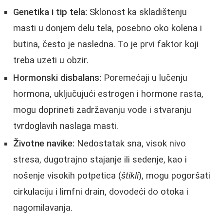
Genetika i tip tela:
Sklonost ka skladištenju
masti u donjem delu tela, posebno oko kolena i
butina, često je nasledna. To je prvi faktor koji
treba uzeti u obzir.
Hormonski disbalans:
Poremećaji u lučenju
hormona, uključujući estrogen i hormone rasta,
mogu doprineti zadržavanju vode i stvaranju
tvrdoglavih naslaga masti.
Životne navike:
Nedostatak sna, visok nivo
stresa, dugotrajno stajanje ili sedenje, kao i
nošenje visokih potpetica (
štikli
), mogu pogoršati
cirkulaciju i limfni drain, dovodeći do otoka i
nagomilavanja.