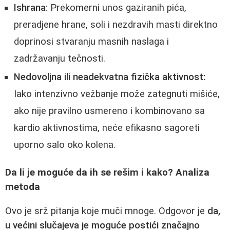
Ishrana:
Prekomerni unos gaziranih pića,
preradjene hrane, soli i nezdravih masti direktno
doprinosi stvaranju masnih naslaga i
zadržavanju tečnosti.
Nedovoljna ili neadekvatna fizička aktivnost:
Iako intenzivno vežbanje može zategnuti mišiće,
ako nije pravilno usmereno i kombinovano sa
kardio aktivnostima, neće efikasno sagoreti
uporno salo oko kolena.
Da li je moguće da ih se rešim i kako? Analiza
metoda
Ovo je srž pitanja koje muči mnoge. Odgovor je
da,
u većini slučajeva je moguće postići značajno