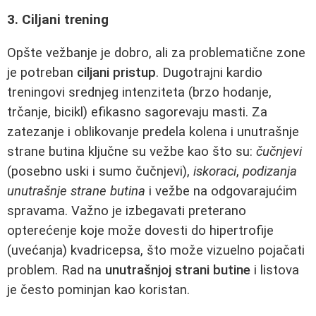
3. Ciljani trening
Opšte vežbanje je dobro, ali za problematične zone
je potreban
ciljani pristup
. Dugotrajni kardio
treningovi srednjeg intenziteta (brzo hodanje,
trčanje, bicikl) efikasno sagorevaju masti. Za
zatezanje i oblikovanje predela kolena i unutrašnje
strane butina ključne su vežbe kao što su:
čučnjevi
(posebno uski i sumo čučnjevi),
iskoraci
,
podizanja
unutrašnje strane butina
i vežbe na odgovarajućim
spravama. Važno je izbegavati preterano
opterećenje koje može dovesti do hipertrofije
(uvećanja) kvadricepsa, što može vizuelno pojačati
problem. Rad na
unutrašnjoj strani butine
i listova
je često pominjan kao koristan.