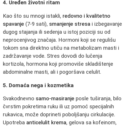
4. Uređen životni ritam
Kao što su mnogi istakli,
redovno i kvalitetno
spavanje
(7-9 sati),
smanjenje stresa
i izbegavanje
dugog stajanja ili sedenja u istoj poziciji su od
neprocenjivog značaja. Hormoni koji se regulišu
tokom sna direktno utiču na metabolizam masti i
zadržavanje vode. Stres dovodi do lučenja
kortizola, hormona koji promoviše skladištenje
abdominalne masti, ali i pogoršava celulit.
5. Domaća nega i kozmetika
Svakodnevno
samo-masiranje
posle tuširanja, bilo
čvrstim pokretima ruku ili uz pomoć specijalnih
rukavica, može doprineti poboljšanju cirkulacije.
Upotreba
anticelulit krema
, gelova sa kofeinom,