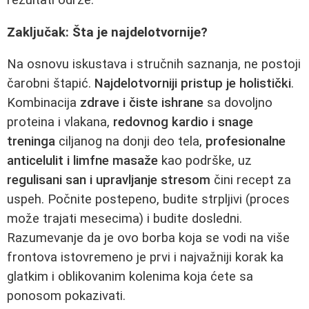
Zaključak: Šta je najdelotvornije?
Na osnovu iskustava i stručnih saznanja, ne postoji
čarobni štapić.
Najdelotvorniji pristup je holistički
.
Kombinacija
zdrave i čiste ishrane
sa dovoljno
proteina i vlakana,
redovnog kardio i snage
treninga
ciljanog na donji deo tela,
profesionalne
anticelulit i limfne masaže
kao podrške, uz
regulisani san i upravljanje stresom
čini recept za
uspeh. Počnite postepeno, budite strpljivi (proces
može trajati mesecima) i budite dosledni.
Razumevanje da je ovo borba koja se vodi na više
frontova istovremeno je prvi i najvažniji korak ka
glatkim i oblikovanim kolenima koja ćete sa
ponosom pokazivati.