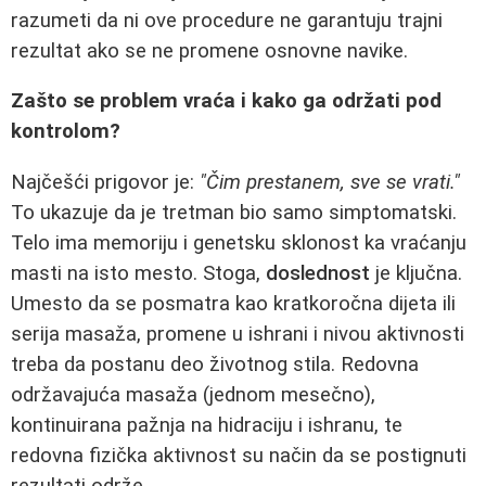
razumeti da ni ove procedure ne garantuju trajni
rezultat ako se ne promene osnovne navike.
Zašto se problem vraća i kako ga održati pod
kontrolom?
Najčešći prigovor je:
"Čim prestanem, sve se vrati."
To ukazuje da je tretman bio samo simptomatski.
Telo ima memoriju i genetsku sklonost ka vraćanju
masti na isto mesto. Stoga,
doslednost
je ključna.
Umesto da se posmatra kao kratkoročna dijeta ili
serija masaža, promene u ishrani i nivou aktivnosti
treba da postanu deo životnog stila. Redovna
održavajuća masaža (jednom mesečno),
kontinuirana pažnja na hidraciju i ishranu, te
redovna fizička aktivnost su način da se postignuti
rezultati održe.