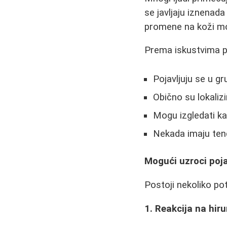
se javljaju iznenada
promene na koži mog
Prema iskustvima pa
Pojavljuju se u g
Obično su lokali
Mogu izgledati k
Nekada imaju tend
Mogući uzroci poj
Postoji nekoliko po
1. Reakcija na hiru