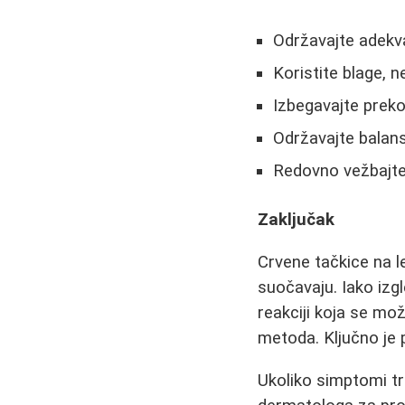
Održavajte adekv
Koristite blage, 
Izbegavajte prek
Održavajte balan
Redovno vežbajte 
Zaključak
Crvene tačkice na l
suočavaju. Iako izgl
reakciji koja se mo
metoda. Ključno je p
Ukoliko simptomi tr