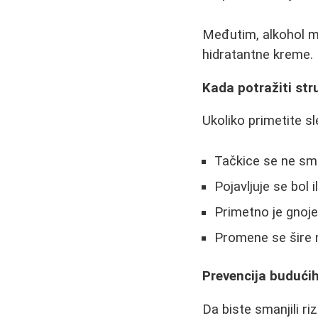
Međutim, alkohol mo
hidratantne kreme.
Kada potražiti st
Ukoliko primetite 
Tačkice se ne sm
Pojavljuje se bol i
Primetno je gnoje
Promene se šire 
Prevencija budući
Da biste smanjili r