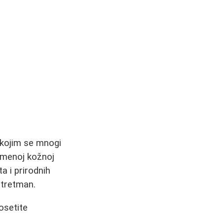
 kojim se mnogi
remenoj kožnoj
a i prirodnih
 tretman.
osetite