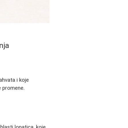
nja
ahvata i koje
ne promene.
lasti lopatica, koje