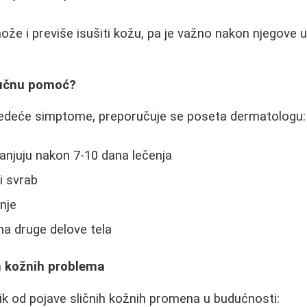
že i previše isušiti kožu, pa je važno nakon njegove 
ručnu pomoć?
sledeće simptome, preporučuje se poseta dermatologu:
anjuju nakon 7-10 dana lečenja
li svrab
nje
na druge delove tela
h kožnih problema
izik od pojave sličnih kožnih promena u budućnosti: