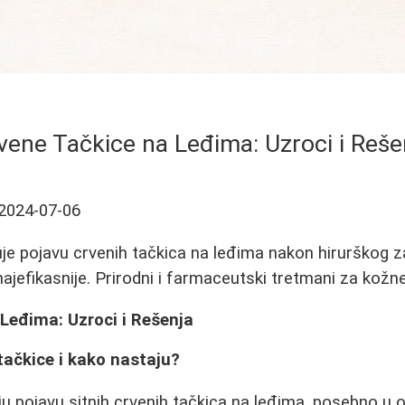
vene Tačkice na Leđima: Uzroci i Reše
2024-07-06
je pojavu crvenih tačkica na leđima nakon hirurškog z
ajefikasnije. Prirodni i farmaceutski tretmani za kož
Leđima: Uzroci i Rešenja
tačkice i kako nastaju?
u pojavu sitnih crvenih tačkica na leđima, posebno u ob