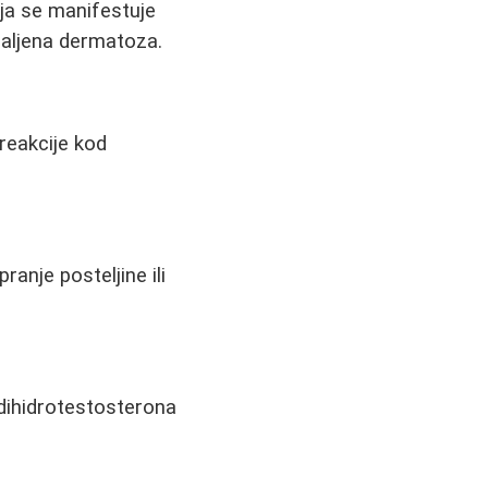
ja se manifestuje
daljena dermatoza.
reakcije kod
anje posteljine ili
dihidrotestosterona