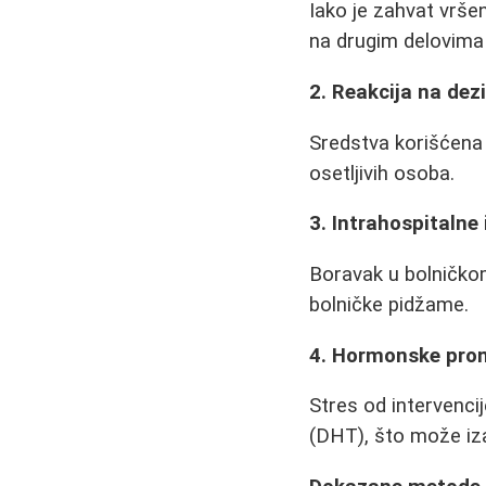
Iako je zahvat vrše
na drugim delovima 
2. Reakcija na dez
Sredstva korišćena 
osetljivih osoba.
3. Intrahospitalne 
Boravak u bolničkom
bolničke pidžame.
4. Hormonske pro
Stres od intervenc
(DHT), što može iz