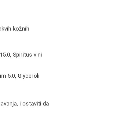
akvih kožnih
.0, Spiritus vini
m 5.0, Glyceroli
vanja, i ostaviti da