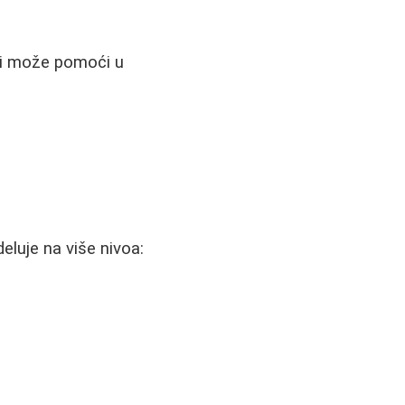
ji može pomoći u
eluje na više nivoa: