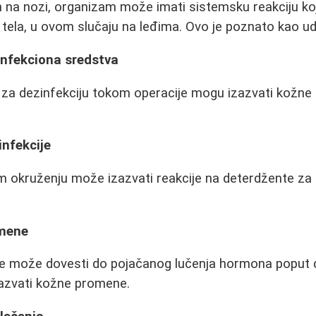
n na nozi, organizam može imati sistemsku reakciju ko
tela, u ovom slučaju na leđima. Ovo je poznato kao u
infekciona sredstva
za dezinfekciju tokom operacije mogu izazvati kožne 
infekcije
 okruženju može izazvati reakcije na deterdžente za pr
mene
ije može dovesti do pojačanog lučenja hormona poput 
azvati kožne promene.