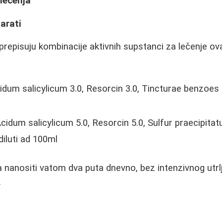
lečenja
arati
repisuju kombinacije aktivnih supstanci za lečenje ov
dum salicylicum 3.0, Resorcin 3.0, Tincturae benzoes 15
cidum salicylicum 5.0, Resorcin 5.0, Sulfur praecipitatu
 diluti ad 100ml
 nanositi vatom dva puta dnevno, bez intenzivnog utrlja
.