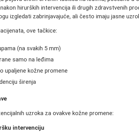
 nakon hirurških intervencija ili drugih zdravstvenih pr
u izgledati zabrinjavajuće, ali često imaju jasne uzro
cijenata, ove tačkice:
rupama (na svakih 5 mm)
zirane samo na leđima
ao upaljene kožne promene
enciju širenja
ave
tencijalnih uzroka za ovakve kožne promene:
ršku intervenciju