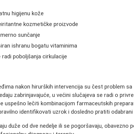
atnu higijenu kože
neiritantne kozmetičke proizvode
omerno sunčanje
siran ishranu bogatu vitaminima
radi poboljšanja cirkulacije
eđima nakon hirurških intervencija su čest problem sa
edaju zabrinjavajuće, u većini slučajeva se radi o priv
že uspešno lečiti kombinacijom farmaceutskih preparat
ravilno identifikovati uzrok i dosledno pratiti odabrani
aju duže od dve nedelje ili se pogoršavaju, obavezno p