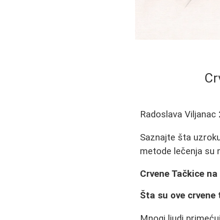
Cr
Radoslava Viljanac
Saznajte šta uzroku
metode lečenja su n
Crvene Tačkice na 
Šta su ove crvene 
Mnogi ljudi primećuj