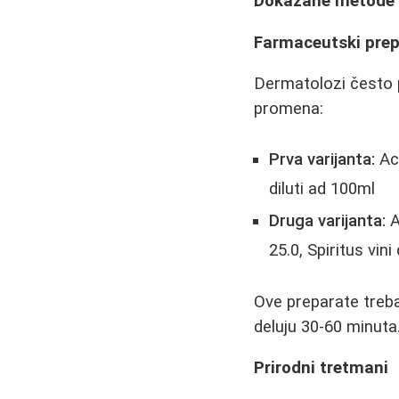
Dokazane metode 
Farmaceutski prep
Dermatolozi često p
promena:
Prva varijanta:
Aci
diluti ad 100ml
Druga varijanta:
A
25.0, Spiritus vini
Ove preparate treba
deluju 30-60 minuta
Prirodni tretmani