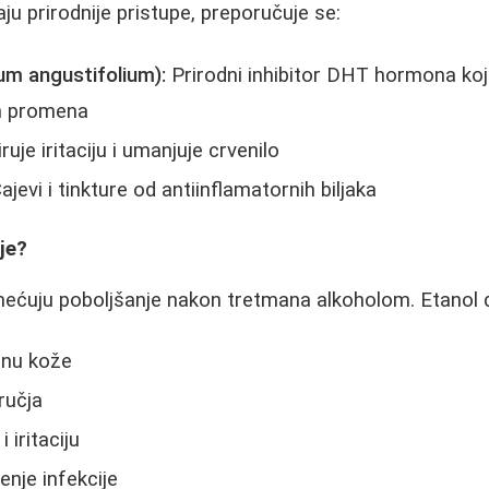
aju prirodnije pristupe, preporučuje se:
ium angustifolium):
Prirodni inhibitor DHT hormona ko
ih promena
uje iritaciju i umanjuje crvenilo
ajevi i tinkture od antiinflamatornih biljaka
je?
mećuju poboljšanje nakon tretmana alkoholom. Etanol d
inu kože
ručja
 iritaciju
enje infekcije