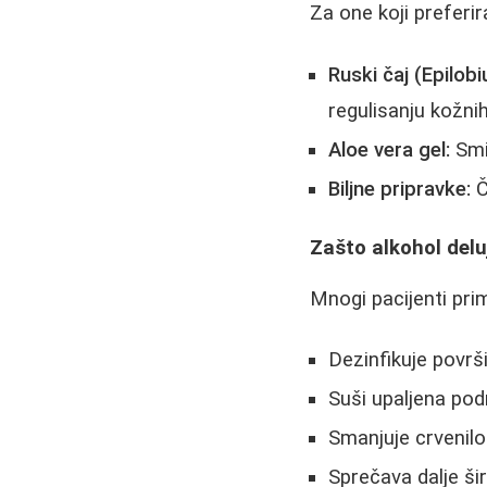
Za one koji preferir
Ruski čaj (Epilob
regulisanju kožn
Aloe vera gel:
Smir
Biljne pripravke:
Č
Zašto alkohol delu
Mnogi pacijenti pri
Dezinfikuje površ
Suši upaljena pod
Smanjuje crvenilo i
Sprečava dalje šir