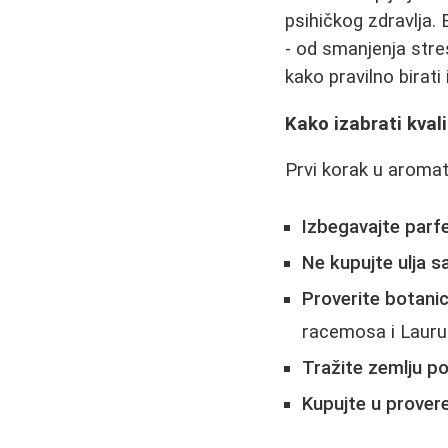
psihičkog zdravlja. 
- od smanjenja stre
kako pravilno birati
Kako izabrati kval
Prvi korak u aromate
Izbegavajte parf
Ne kupujte ulja 
Proverite botanic
racemosa i Laurus
Tražite zemlju po
Kupujte u prove