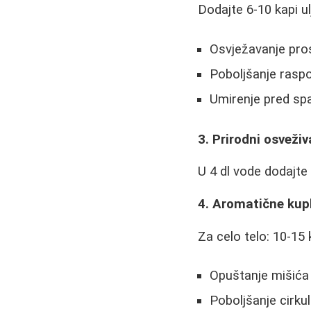
Dodajte 6-10 kapi u
Osvježavanje pros
Poboljšanje rasp
Umirenje pred sp
3. Prirodni osveži
U 4 dl vode dodajte 5
4. Aromatične kup
Za celo telo: 10-15
Opuštanje mišića
Poboljšanje cirkul