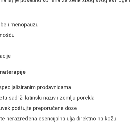
icinalis) je posebno korisna za žene zbog svog estrogen
obe i menopauzu
dnošću
acije
materapije
specijaliziranim prodavnicama
eta sadrži latinski naziv i zemlju porekla
- uvek poštujte preporučene doze
ite nerazređena esencijalna ulja direktno na kožu