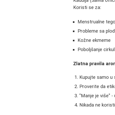
Kadulja (Salvia off
Koristi se za:
Menstrualne teg
Probleme sa plo
Kožne ekmeme
Poboljšanje cirkul
Zlatna pravila aro
Kupujte samo u 
Proverite da etik
"Manje je više" 
Nikada ne korist