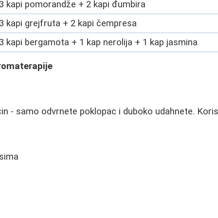
3 kapi pomorandže + 2 kapi đumbira
3 kapi grejfruta + 2 kapi čempresa
3 kapi bergamota + 1 kap nerolija + 1 kap jasmina
romaterapije
čin - samo odvrnete poklopac i duboko udahnete. Kori
usima