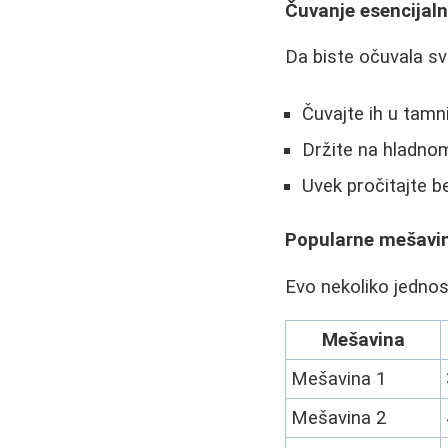
Čuvanje esencijaln
Da biste očuvala svo
Čuvajte ih u tamn
Držite na hladn
Uvek pročitajte b
Popularne mešavin
Evo nekoliko jednos
Mešavina
Mešavina 1
Mešavina 2