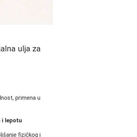
alna ulja za
ednost, primena u
 i lepotu
jšanje fizičkog i