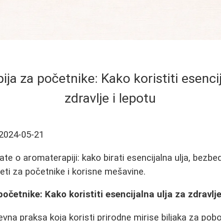
ja za početnike: Kako koristiti esencij
zdravlje i lepotu
2024-05-21
ate o aromaterapiji: kako birati esencijalna ulja, bezb
veti za početnike i korisne mešavine.
četnike: Kako koristiti esencijalna ulja za zdravlje
vna praksa koja koristi prirodne mirise biljaka za pobol