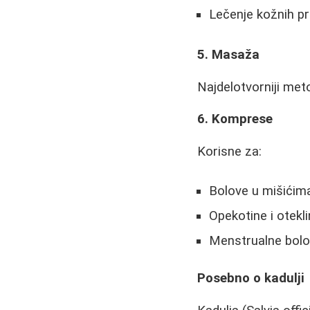
Lečenje kožnih p
5. Masaža
Najdelotvorniji met
6. Komprese
Korisne za:
Bolove u mišićim
Opekotine i otekl
Menstrualne bol
Posebno o kadulji