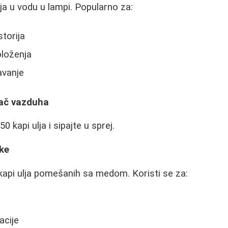
lja u vodu u lampi. Popularno za:
torija
oloženja
avanje
vač vazduha
0 kapi ulja i sipajte u sprej.
ke
 kapi ulja pomešanih sa medom. Koristi se za:
acije