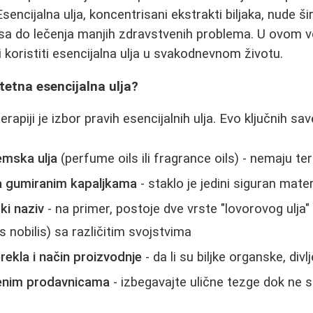
Esencijalna ulja, koncentrisani ekstrakti biljaka, nude š
sa do lečenja manjih zdravstvenih problema. U ovom v
 i koristiti esencijalna ulja u svakodnevnom životu.
itetna esencijalna ulja?
rapiji je izbor pravih esencijalnih ulja. Evo ključnih sav
emska ulja
(perfume oils ili fragrance oils) - nemaju t
sa gumiranim kapaljkama
- staklo je jedini siguran mater
ki naziv
- na primer, postoje dve vrste "lovorovog ulja
 nobilis) sa različitim svojstvima
rekla i način proizvodnje
- da li su biljke organske, divlj
renim prodavnicama
- izbegavajte ulične tezge dok ne 