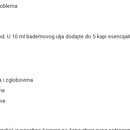
roblema
od. U 10 ml bademovog ulja dodajte do 5 kapi esencijaln
a i zglobovima
ine
ove