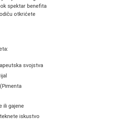
irok spektar benefita
odiču otkrićete
eta:
erapeutska svojstva
ijal
" (Pimenta
e ili gajene
steknete iskustvo