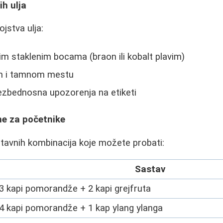
ih ulja
jstva ulja:
im staklenim bocama (braon ili kobalt plavim)
om i tamnom mestu
ezbednosna upozorenja na etiketi
e za početnike
tavnih kombinacija koje možete probati:
Sastav
3 kapi pomorandže + 2 kapi grejfruta
4 kapi pomorandže + 1 kap ylang ylanga