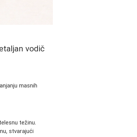
etaljan vodič
klanjanju masnih
 telesnu težinu.
nu, stvarajući