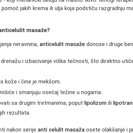
pomoć jakih krema ili ulja koja podstiču razgradnju ma
anticelulit masaže?
jenja neravnina,
anticelulit masaže
donose i druge ben
drenažu i izbacivanje viška tečnosti, što direktno uti
s kože i čine je mekšom.
mišiće i smanjuju osećaj težine u nogama.
vati sa drugim tretmanima, poput
lipolizom
ili
lipotra
jih rezultata.
enti nakon serije
anti celulit masaža
osete olakšanje i 