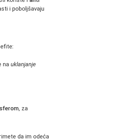
sti i poboljšavaju
efite:
če na
uklanjanje
nsferom
, za
primete da im odeća