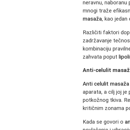
neravnu, naboranu p
mnogi traže efikasn
masaža
, kao jedan
Različiti faktori do
zadržavanje tečnosti
kombinaciju pravilne
zahvata poput
lipol
Anti-celulit masaža
Anti celulit masaža
aparata, a cilj joj j
potkožnog tkiva. 
kritičnim zonama po
Kada se govori o
an
povlačenje i vibraci