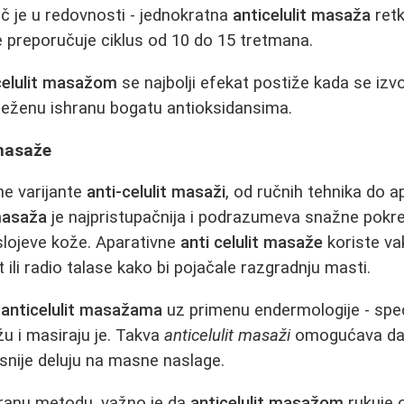
ljuč je u redovnosti - jednokratna
anticelulit masaža
retk
 preporučuje ciklus od 10 do 15 tretmana.
celulit masažom
se najbolji efekat postiže kada se izvo
oteženu ishranu bogatu antioksidansima.
 masaže
ne varijante
anti-celulit masaži
, od ručnih tehnika do a
 masaža
je najpristupačnija i podrazumeva snažne pokre
 slojeve kože. Aparativne
anti celulit masaže
koriste va
 ili radio talase kako bi pojačale razgradnju masti.
i
anticelulit masažama
uz primenu endermologije - speci
u i masiraju je. Takva
anticelulit masaži
omogućava da 
asnije deluju na masne naslage.
ranu metodu, važno je da
anticelulit masažom
rukuje 