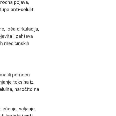
irodna pojava,
stupa
anti-celulit
, loša cirkulacija,
jevita i zahteva
ih medicinskih
ama ili pomoću
anjanje toksina iz
lulita, naročito na
nječenje, valjanje,
ti koriste i
anti