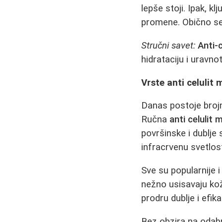
lepše stoji. Ipak, k
promene. Obično se
Stručni savet:
Anti-
hidrataciju i uravn
Vrste anti celulit
Danas postoje broj
Ručna
anti celulit
površinske i dublje
infracrvenu svetlost
Sve su popularnije 
nežno usisavaju kož
prodru dublje i efik
Bez obzira na odab