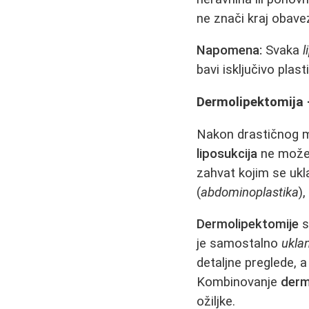
ne znači kraj obave
Napomena:
Svaka
l
bavi isključivo plasti
Dermolipektomija -
Nakon drastičnog mr
liposukcija
ne može 
zahvat kojim se ukl
(
abdominoplastika
)
Dermolipektomije
s
je samostalno
ukla
detaljne preglede, 
Kombinovanje
derm
ožiljke.