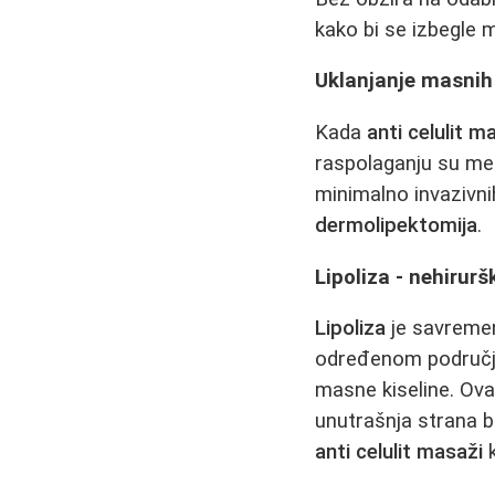
kako bi se izbegle mo
Uklanjanje masnih
Kada
anti celulit 
raspolaganju su me
minimalno invazivn
dermolipektomija
.
Lipoliza - nehirur
Lipoliza
je savremen
određenom područj
masne kiseline. Ov
unutrašnja strana bu
anti celulit masaži
k