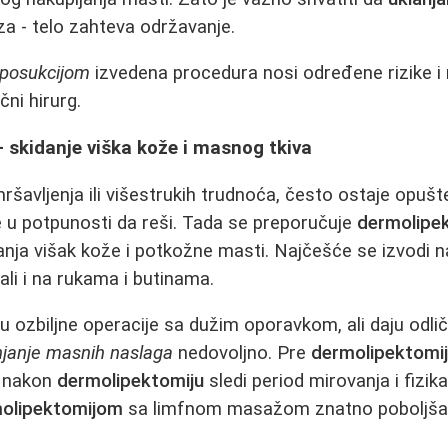
za - telo zahteva održavanje.
iposukcijom
izvedena procedura nosi određene rizike i
čni hirurg.
 skidanje viška kože i masnog tkiva
šavljenja ili višestrukih trudnoća, često ostaje opuš
u potpunosti da reši. Tada se preporučuje
dermolipe
anja višak kože i potkožne masti. Najčešće se izvodi
, ali i na rukama i butinama.
u ozbiljne operacije sa dužim oporavkom, ali daju odli
njanje masnih naslaga
nedovoljno. Pre
dermolipektomij
a nakon
dermolipektomiju
sledi period mirovanja i fizika
olipektomijom
sa limfnom masažom znatno poboljšav