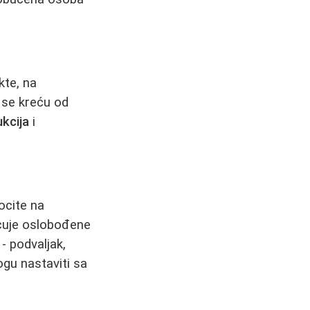
kte, na
 se kreću od
ukcija
i
ocite na
acuje oslobođene
- podvaljak,
ogu nastaviti sa