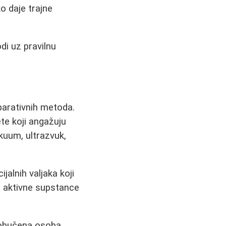
o daje trajne
di uz pravilnu
parativnih metoda.
te koji angažuju
kuum, ultrazvuk,
jalnih valjaka koji
aktivne supstance
obučena osoba