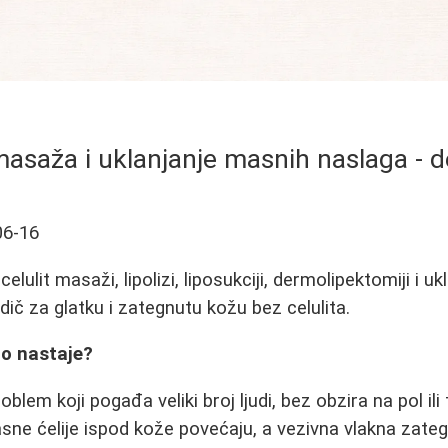
 masaža i uklanjanje masnih naslaga - d
06-16
elulit masaži, lipolizi, liposukciji, dermolipektomiji i u
dič za glatku i zategnutu kožu bez celulita.
što nastaje?
roblem koji pogađa veliki broj ljudi, bez obzira na pol ili
ne ćelije ispod kože povećaju, a vezivna vlakna zateg