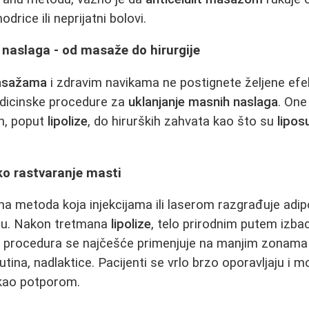
drice ili neprijatni bolovi.
 naslaga - od masaže do hirurgije
masažama
i zdravim navikama ne postignete željene efe
dicinske procedure za
uklanjanje masnih naslaga
. One
ih, poput
lipolize
, do hirurških zahvata kao što su
lipos
ško rastvaranje masti
a metoda koja injekcijama ili laserom razgrađuje adip
u. Nakon tretmana
lipolize
, telo prirodnim putem izb
a procedura se najčešće primenjuje na manjim zonama 
tina, nadlaktice. Pacijenti se vrlo brzo oporavljaju i m
ao potporom.