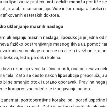
ma na
lipolizu
uz prateću
anti-celulit masažu
postiže se 
utija, a obim se smanjuje. Više informacija o
lipolizi
i 
rtifikovanih estetskih doktora.
rško uklanjanje masnih naslaga
ijem
uklanjanju masnih naslaga
,
liposukcija
je jedna od n
eva fizičko odstranjivanje masnog tkiva uz pomoć tan
ava kada su naslage otporne na dijetu i vežbanje, a p
, bokova, leđa, pa čak i kolena.
m
brzo uklanjaju veće količine masti, ona ne rešava celu
ura tela. Zato se često nakon
liposukcije
preporučuju
o bi se smanjio otok i ubrzao oporavak. Pravilna nega
nje kompresivne odeće te izbegavanje napora.
i zanemari postoperativne korake, pa i pored uspešne
nog nakupljanja masti. Zato je važno shvatiti da
uklanj