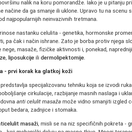
ovršinu nalik na koru pomorandže. Iako je u pitanju pr
e načine da ga smanje ili uklone. Upravo tu na scenu 
 od najpopularnijih neinvazivnih tretmana.
prinose nastanku celulita - genetika, hormonske promene
, pa čak i način ishrane. Zato je borba protiv njega slo
 nege, masaže, fizičke aktivnosti i, ponekad, naprednij
ize
,
liposukcije
ili
dermolipektomije
.
 - prvi korak ka glatkoj koži
predstavlja specijalizovanu tehniku koja se izvodi ruk
e poboljšanje cirkulacije, razbijanje masnih naslaga i ukl
Redovna
anti celulit masaža
može vidno smanjiti izgled ce
put bedara, zadnjice i stomaka.
ticelulit masaži
, misli se na niz specifičnih pokreta - g
je - koji mehanički deluju na masno tkivo. Mnogi terapeu