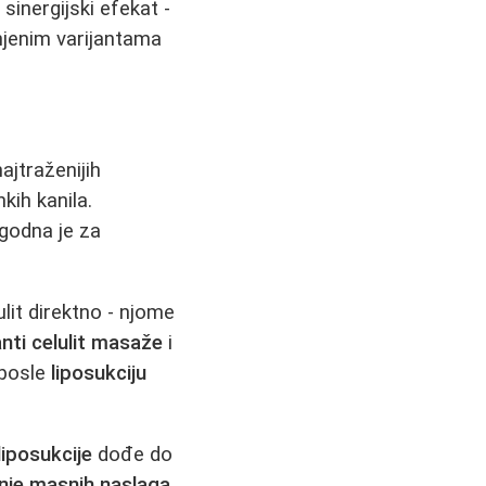
sinergijski efekat -
njenim varijantama
ajtraženijih
kih kanila.
ogodna je za
lit direktno - njome
anti celulit masaže
i
 posle
liposukciju
liposukcije
dođe do
anje masnih naslaga