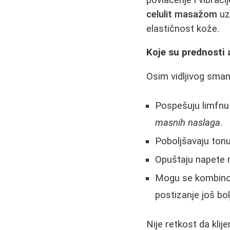
celulit masažom
uz 
elastičnost kože.
Koje su prednosti 
Osim vidljivog sman
Pospešuju limfnu 
masnih naslaga
.
Poboljšavaju tonu
Opuštaju napete 
Mogu se kombino
postizanje još bol
Nije retkost da klij