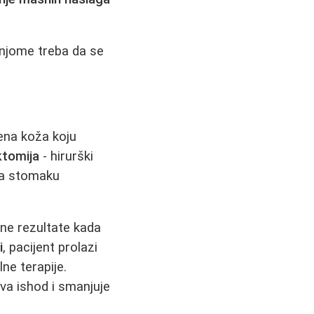
 njome treba da se
tena koža koju
ktomija
- hirurški
 na stomaku
čne rezultate kada
i
, pacijent prolazi
lne terapije.
a ishod i smanjuje