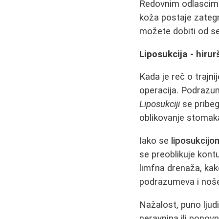
Redovnim odlasci
koža postaje zategn
možete dobiti od se
Liposukcija - hiru
Kada je reč o trajn
operacija. Podrazum
Liposukciji
se pribeg
oblikovanje stomaka
Iako se
liposukcijo
se preoblikuje kont
limfna drenaža, kak
podrazumeva i noše
Nažalost, puno ljud
neravnina ili ponov