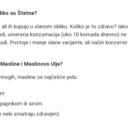
liko su Štetne?
 ali ih kupuju u slanom obliku. Koliko je to zdravo? Ia
soli, umerena konzumacija (oko 10 komada dnevno) ne 
udi. Postoje i manje slane varijante, ali način konzervir
 Masline i Maslinovo Ulje?
nogih, masline se najčešće jedu:
om
paprikom ili sirom
e neki smatraju zdravijim)