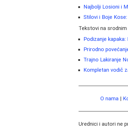
Najbolji Losioni i 
Stilovi i Boje Kose
Tekstovi na srodnim
Podizanje kapaka: 
Prirodno povećanje 
Trajno Lakiranje N
Kompletan vodič z
O nama
|
K
Urednici i autori ne 