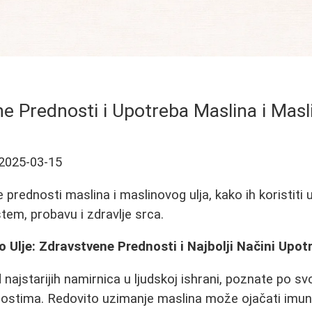
e Prednosti i Upotreba Maslina i Masl
2025-03-15
 prednosti maslina i maslinovog ulja, kako ih koristiti u
tem, probavu i zdravlje srca.
o Ulje: Zdravstvene Prednosti i Najbolji Načini Upot
 najstarijih namirnica u ljudskoj ishrani, poznate po s
ostima. Redovito uzimanje maslina može ojačati imun