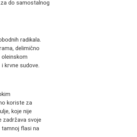
pizza do samostalnog
bodnih radikala.
grama, delimično
e oleinskom
e i krvne sudove.
sokim
no koriste za
lje, koje nije
e zadržava svoje
 tamnoj flasi na