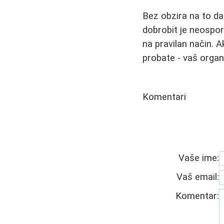
Bez obzira na to da 
dobrobit je neospor
na pravilan način. A
probate - vaš organ
Komentari
Vaše ime:
Vaš email:
Komentar: