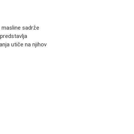
ko masline sadrže
predstavlja
anja utiče na njihov