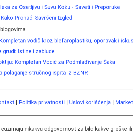
Mleka za Osetljivu i Suvu Kožu - Saveti i Preporuke
: Kako Pronaći Savršeni Izgled
 blogovima
Kompletan vodič kroz blefaroplastiku, oporavak i isku
grudi: Istine i zablude
oktiju: Kompletan Vodič za Podmlađivanje Šaka
a polaganje stručnog ispita iz BZNR
ontakt
|
Politika privatnosti
|
Uslovi korišćenja
|
Marketi
preuzimaju nikakvu odgovornost za bilo kakve greške il