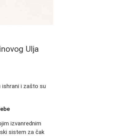
inovog Ulja
 ishrani i zašto su
rebe
vojim izvanrednim
ski sistem za čak