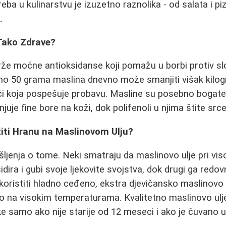
reba u kulinarstvu je izuzetno raznolika - od salata i 
.
Tako Zdrave?
že moćne antioksidanse koji pomažu u borbi protiv slo
amo 50 grama maslina dnevno može smanjiti višak kilo
ći koja pospešuje probavu. Masline su posebno bogat
juje fine bore na koži, dok polifenoli u njima štite src
ržiti Hranu na Maslinovom Ulju?
išljenja o tome. Neki smatraju da maslinovo ulje pri vi
ira i gubi svoje ljekovite svojstva, dok drugi ga redov
 koristiti hladno ceđeno, ekstra djevičansko maslinovo u
o na visokim temperaturama. Kvalitetno maslinovo ulj
e samo ako nije starije od 12 meseci i ako je čuvano u