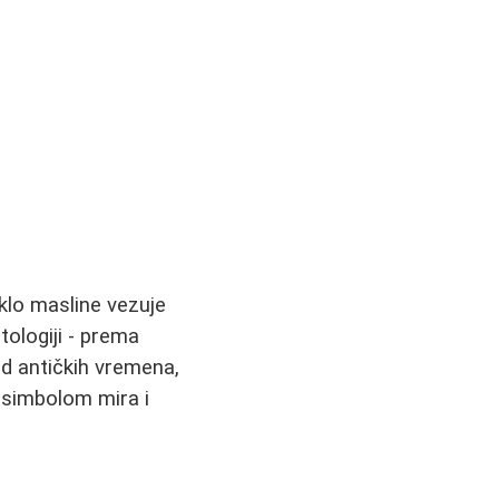
eklo masline vezuje
tologiji - prema
Od antičkih vremena,
e simbolom mira i