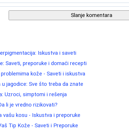
Slanje komentara
iperpigmentacija: Iskustva i saveti
ice: Saveti, preporuke i domaći recepti
problemima kože - Saveti i iskustva
a u jagodice: Sve što treba da znate
a: Uzroci, simptomi i rešenja
a li je vredno rizikovati?
a vašu kosu - Iskustva i preporuke
 Vaš Tip Kože - Saveti i Preporuke