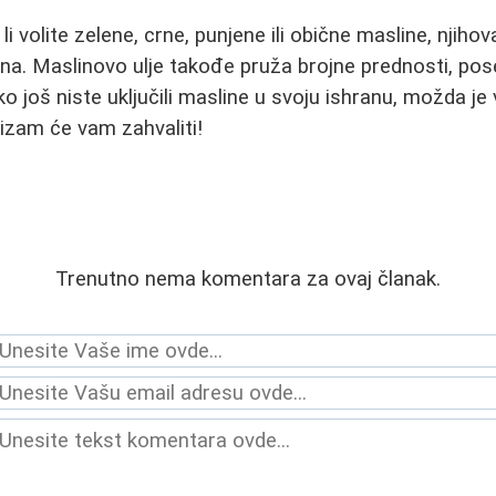
li volite zelene, crne, punjene ili obične masline, njih
na. Maslinovo ulje takođe pruža brojne prednosti, pos
ko još niste uključili masline u svoju ishranu, možda je
izam će vam zahvaliti!
Trenutno nema komentara za ovaj članak.