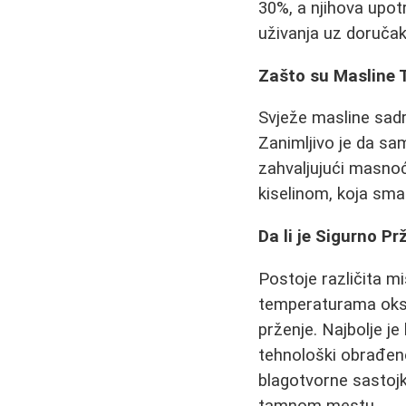
30%, a njihova upot
uživanja uz doručak
Zašto su Masline 
Svježe masline sadr
Zanimljivo je da s
zahvaljujući masno
kiselinom, koja sman
Da li je Sigurno P
Postoje različita m
temperaturama oksid
prženje. Najbolje je
tehnološki obrađen
blagotvorne sastojk
tamnom mestu.