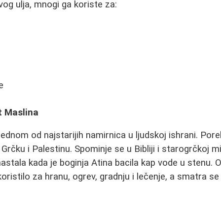
vog ulja, mnogi ga koriste za:
e
t Maslina
ednom od najstarijih namirnica u ljudskoj ishrani. Por
 Grčku i Palestinu. Spominje se u Bibliji i starogrčkoj mi
nastala kada je boginja Atina bacila kap vode u stenu. 
oristilo za hranu, ogrev, gradnju i lečenje, a smatra s