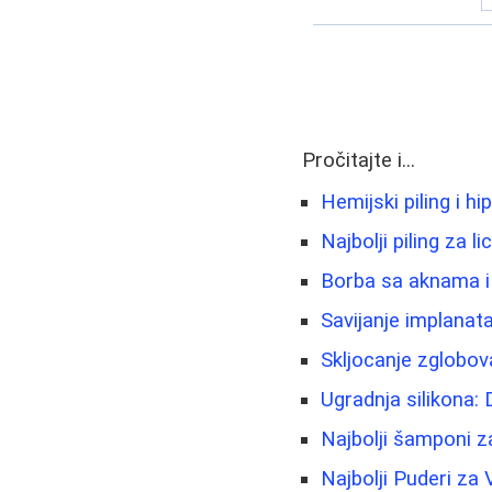
Pročitajte i...
Hemijski piling i h
Najbolji piling za l
Borbа sa aknama i 
Savijanje implanat
Skljocanje zglobov
Ugradnja silikona: D
Najbolji šamponi z
Najbolji Puderi za