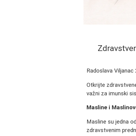
Zdravstven
Radoslava Viljanac
Otkrijte zdravstvene
važni za imunski sis
Masline i Maslinov
Masline su jedna od
zdravstvenim predn