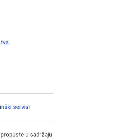
stva
nški servisi
i propuste u sadržaju