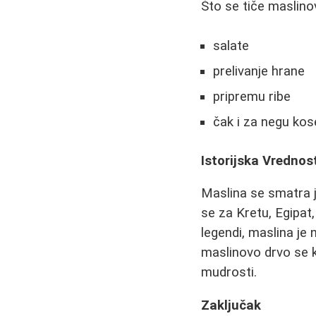
Što se tiče maslino
salate
prelivanje hrane
pripremu ribe
čak i za negu kos
Istorijska Vrednos
Maslina se smatra j
se za Kretu, Egipat,
legendi, maslina je 
maslinovo drvo se k
mudrosti.
Zaključak