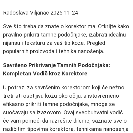
Radoslava Viljanac
2025-11-24
Sve što treba da znate o korektorima. Otkrijte kako
pravilno prikriti tamne podočnjake, izabrati idealnu
nijansu i teksturu za vaš tip kože. Pregled
popularnih proizvoda i tehnika nanošenja.
Savršeno Prikrivanje Tamnih Podočnjaka:
Kompletan Vodič kroz Korektore
U potrazi za savršenim korektorom koji će nežno
tretirati osetljivu kožu oko očiju, a istovremeno
efikasno prikriti tamne podočnjake, mnoge se
suočavaju sa izazovom. Ovaj sveobuhvatni vodič
će vam pomoći da razrešite dileme, saznate sve o
različitim tipovima korektora, tehnikama nanošenja