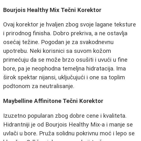
Bourjois Healthy Mix Tečni Korektor
Ovaj korektor je hvaljen zbog svoje lagane teksture
i prirodnog finisha. Dobro prekriva, a ne ostavlja
osećaj težine. Pogodan je za svakodnevnu
upotrebu. Neki korisnici sa suvom kožom
primećuju da se može brzo osušiti i uvući u fine
bore, pa je neophodna temeljna hidratacija. Ima
širok spektar nijansi, uključujući i one sa toplim
podtonom za neutralisanje.
Maybelline Affinitone Tečni Korektor
Izuzetno popularan zbog dobre cene i kvaliteta.
Hidrantniji je od Bourjois Healthy Mix-a i manje se
uvlači u bore. Pruža solidnu pokrivnu moć i lepo se