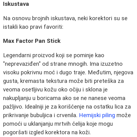
Iskustava
Na osnovu brojnih iskustava, neki korektori su se
istakli kao pravi favoriti:
Max Factor Pan Stick
Legendarni proizvod koji se pominje kao
"neprevaziđen" od strane mnogih. Ima izuzetno
visoku pokrivnu moć i dugo traje. Međutim, njegova
gusta, kremasta tekstura može biti preteška za
veoma osetljivu kožu oko očiju i sklona je
nakupljanju u boricama ako se ne nanese veoma
pažljivo. Idealniji je za korišćenje na ostatku lica za
prikrivanje bubuljica i crvenila.
Hemijski piling
može
pomoći u uklanjanju mrtvih ćelija koje mogu
pogoršati izgled korektora na koži.