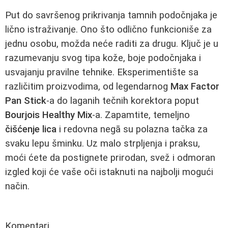
Put do savršenog prikrivanja tamnih podočnjaka je
lično istraživanje. Ono što odlično funkcioniše za
jednu osobu, možda neće raditi za drugu. Ključ je u
razumevanju svog tipa kože, boje podočnjaka i
usvajanju pravilne tehnike. Eksperimentište sa
različitim proizvodima, od legendarnog
Max Factor
Pan Stick
-a do laganih tečnih korektora poput
Bourjois Healthy Mix
-a. Zapamtite, temeljno
čišćenje lica
i redovna negā su polazna tačka za
svaku lepu šminku. Uz malo strpljenja i praksu,
moći ćete da postignete prirodan, svež i odmoran
izgled koji će vaše oči istaknuti na najbolji mogući
način.
Komentari