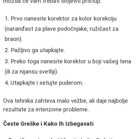
možda će vam trebati slojeviti pristup:
Prvo nanesite korektor za kolor korekciju
(naranđast za plave podočnjake, ružičast za
braon).
Pažljivo ga utapkajte.
Preko toga nanesite korektor u boji vašeg tena
(ili za nijansu svetliji).
Utapkajte i setujte puderom.
Ova tehnika zahteva malo vežbe, ali daje najbolje
rezultate za intenzivne probleme.
Česte Greške i Kako Ih Izbegavati