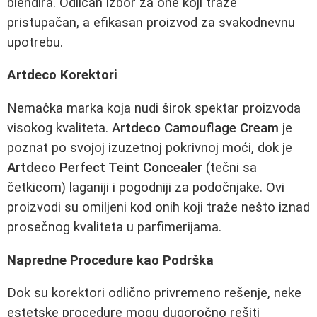
blendira. Odličan izbor za one koji traže
pristupačan, a efikasan proizvod za svakodnevnu
upotrebu.
Artdeco Korektori
Nemačka marka koja nudi širok spektar proizvoda
visokog kvaliteta.
Artdeco Camouflage Cream
je
poznat po svojoj izuzetnoj pokrivnoj moći, dok je
Artdeco Perfect Teint Concealer
(tečni sa
četkicom) laganiji i pogodniji za podočnjake. Ovi
proizvodi su omiljeni kod onih koji traže nešto iznad
prosečnog kvaliteta u parfimerijama.
Napredne Procedure kao Podrška
Dok su korektori odlično privremeno rešenje, neke
estetske procedure mogu dugoročno rešiti