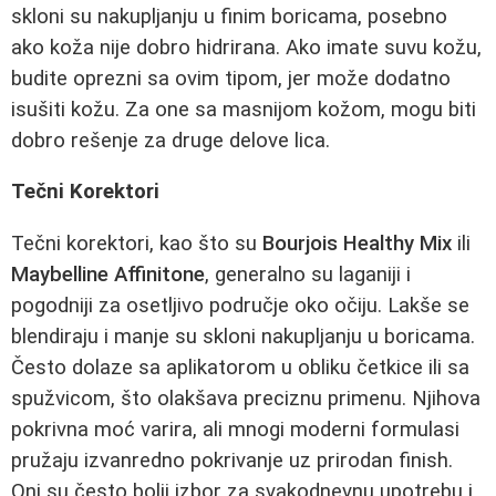
skloni su nakupljanju u finim boricama, posebno
ako koža nije dobro hidrirana. Ako imate suvu kožu,
budite oprezni sa ovim tipom, jer može dodatno
isušiti kožu. Za one sa masnijom kožom, mogu biti
dobro rešenje za druge delove lica.
Tečni Korektori
Tečni korektori, kao što su
Bourjois Healthy Mix
ili
Maybelline Affinitone
, generalno su laganiji i
pogodniji za osetljivo područje oko očiju. Lakše se
blendiraju i manje su skloni nakupljanju u boricama.
Često dolaze sa aplikatorom u obliku četkice ili sa
spužvicom, što olakšava preciznu primenu. Njihova
pokrivna moć varira, ali mnogi moderni formulasi
pružaju izvanredno pokrivanje uz prirodan finish.
Oni su često bolji izbor za svakodnevnu upotrebu i