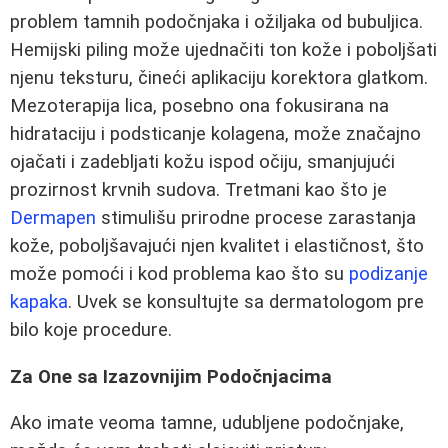
problem tamnih podočnjaka i ožiljaka od bubuljica.
Hemijski piling može ujednačiti ton kože i poboljšati
njenu teksturu, čineći aplikaciju korektora glatkom.
Mezoterapija lica, posebno ona fokusirana na
hidrataciju i podsticanje kolagena, može značajno
ojačati i zadebljati kožu ispod očiju, smanjujući
prozirnost krvnih sudova. Tretmani kao što je
Dermapen
stimulišu prirodne procese zarastanja
kože, poboljšavajući njen kvalitet i elastičnost, što
može pomoći i kod problema kao što su
podizanje
kapaka
. Uvek se konsultujte sa dermatologom pre
bilo koje procedure.
Za One sa Izazovnijim Podočnjacima
Ako imate veoma tamne, udubljene podočnjake,