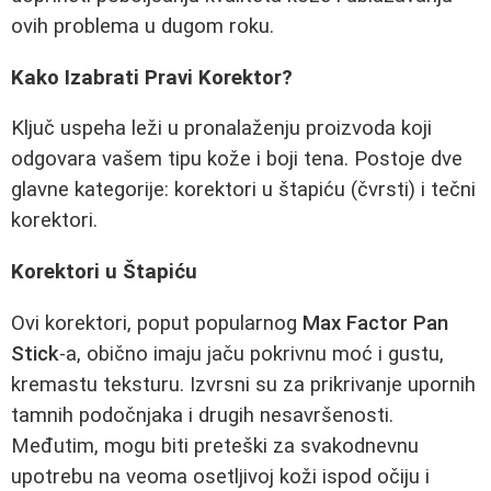
ovih problema u dugom roku.
Kako Izabrati Pravi Korektor?
Ključ uspeha leži u pronalaženju proizvoda koji
odgovara vašem tipu kože i boji tena. Postoje dve
glavne kategorije: korektori u štapiću (čvrsti) i tečni
korektori.
Korektori u Štapiću
Ovi korektori, poput popularnog
Max Factor Pan
Stick
-a, obično imaju jaču pokrivnu moć i gustu,
kremastu teksturu. Izvrsni su za prikrivanje upornih
tamnih podočnjaka i drugih nesavršenosti.
Međutim, mogu biti preteški za svakodnevnu
upotrebu na veoma osetljivoj koži ispod očiju i