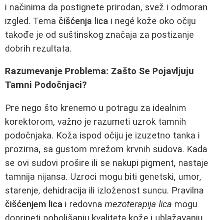
i načinima da postignete prirodan, svež i odmoran
izgled. Tema
čišćenja lica
i negé kože oko očiju
takođe je od suštinskog značaja za postizanje
dobrih rezultata.
Razumevanje Problema: Zašto Se Pojavljuju
Tamni Podočnjaci?
Pre nego što krenemo u potragu za idealnim
korektorom, važno je razumeti uzrok tamnih
podočnjaka. Koža ispod očiju je izuzetno tanka i
prozirna, sa gustom mrežom krvnih sudova. Kada
se ovi sudovi prošire ili se nakupi pigment, nastaje
tamnija nijansa. Uzroci mogu biti genetski, umor,
starenje, dehidracija ili izloženost suncu. Pravilna
čišćenjem lica
i redovna
mezoterapija lica
mogu
doprineti poboljšanju kvaliteta kože i ublažavanju