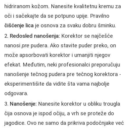
hidriranom kožom. Nanesite kvalitetnu kremu za
oči i sačekajte da se potpuno upije. Pravilno
čišćenje lica
je osnova za svaku dobru šminku.
Redosled nanošenja:
Korektor se najčešće
nanosi
pre
pudera. Ako stavite puder preko, on
može apsorbovati korektor i umanjiti njegov
efekat. Međutim, neki profesionalci preporučuju
nanošenje tečnog pudera pre tečnog korektora -
eksperimentišite da vidite šta vama najbolje
odgovara.
Nanošenje:
Nanesite korektor u obliku trougla
čija osnova je ispod očiju, a vrh se proteže do
jagodice. Ovo ne samo da prikriva podočnjake već