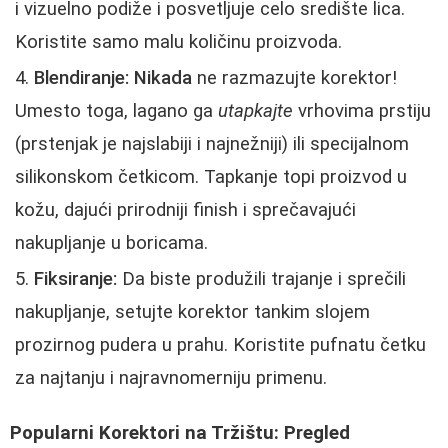
i vizuelno podiže i posvetljuje celo središte lica.
Koristite samo malu količinu proizvoda.
Blendiranje:
Nikada
ne razmazujte korektor!
Umesto toga, lagano ga
utapkajte
vrhovima prstiju
(prstenjak je najslabiji i najnežniji) ili specijalnom
silikonskom četkicom. Tapkanje topi proizvod u
kožu, dajući prirodniji finish i sprečavajući
nakupljanje u boricama.
Fiksiranje:
Da biste produžili trajanje i sprečili
nakupljanje, setujte korektor tankim slojem
prozirnog pudera u prahu. Koristite pufnatu četku
za najtanju i najravnomerniju primenu.
Popularni Korektori na Tržištu: Pregled