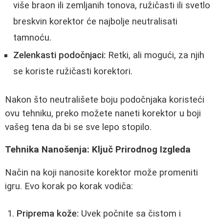
više braon ili zemljanih tonova, ružičasti ili svetlo
breskvin korektor će najbolje neutralisati
tamnoću.
Zelenkasti podočnjaci:
Retki, ali mogući, za njih
se koriste ružičasti korektori.
Nakon što neutrališete boju podočnjaka koristeći
ovu tehniku, preko možete naneti korektor u boji
vašeg tena da bi se sve lepo stopilo.
Tehnika Nanošenja: Ključ Prirodnog Izgleda
Način na koji nanosite korektor može promeniti
igru. Evo korak po korak vodiča:
Priprema kože:
Uvek počnite sa čistom i