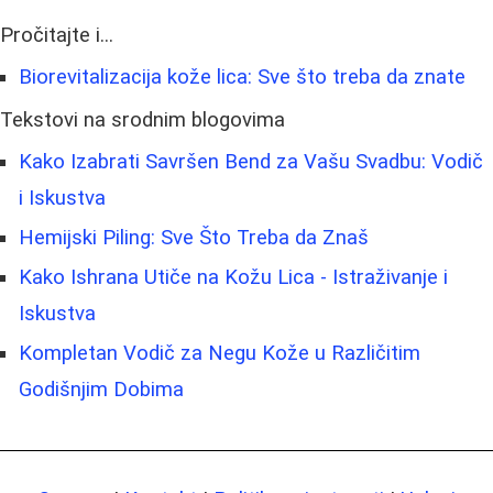
Pročitajte i...
Biorevitalizacija kože lica: Sve što treba da znate
Tekstovi na srodnim blogovima
Kako Izabrati Savršen Bend za Vašu Svadbu: Vodič
i Iskustva
Hemijski Piling: Sve Što Treba da Znaš
Kako Ishrana Utiče na Kožu Lica - Istraživanje i
Iskustva
Kompletan Vodič za Negu Kože u Različitim
Godišnjim Dobima