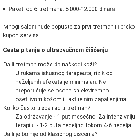
Paketi od 6 tretmana: 8.000-12.000 dinara
Mnogi saloni nude popuste za prvi tretman ili preko
kupon servisa.
Česta pitanja o ultrazvučnom čišćenju
Da li tretman može da naškodi koži?
U rukama iskusnog terapeuta, rizik od
neželjenih efekata je minimalan. Ne
preporučuje se osoba sa ekstremno
osetljivom kožom ili aktuelnim zapaljenjima.
Koliko često treba raditi tretman?
Za održavanje - 1 put mesečno. Za intenzivniju
terapiju - 1-2 puta nedeljno tokom 4-6 nedelja.
Da li je bolnije od klasičnog čišćenja?