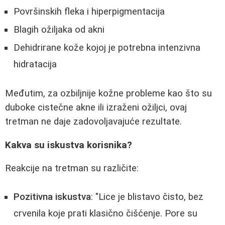
Površinskih fleka i hiperpigmentacija
Blagih ožiljaka od akni
Dehidrirane kože kojoj je potrebna intenzivna
hidratacija
Međutim, za ozbiljnije kožne probleme kao što su
duboke cistečne akne ili izraženi ožiljci, ovaj
tretman ne daje zadovoljavajuće rezultate.
Kakva su iskustva korisnika?
Reakcije na tretman su različite:
Pozitivna iskustva
: "Lice je blistavo čisto, bez
crvenila koje prati klasično čišćenje. Pore su