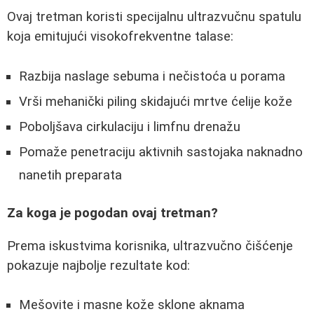
Ovaj tretman koristi specijalnu ultrazvučnu spatulu
koja emitujući visokofrekventne talase:
Razbija naslage sebuma i nečistoća u porama
Vrši mehanički piling skidajući mrtve ćelije kože
Poboljšava cirkulaciju i limfnu drenažu
Pomaže penetraciju aktivnih sastojaka naknadno
nanetih preparata
Za koga je pogodan ovaj tretman?
Prema iskustvima korisnika, ultrazvučno čišćenje
pokazuje najbolje rezultate kod:
Mešovite i masne kože sklone aknama