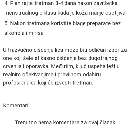
Planirajte tretman 3-4 dana nakon završetka
menstrualnog ciklusa kada je koža manje osetljiva
Nakon tretmana koristite blage preparate bez
alkohola i mirisa
Ultrazvučno čišćenje lica može biti odličan izbor za
one koji žele efikasno čišćenje bez dugotrajnog
crvenila i oporavka. Međutim, ključ uspeha leži u
realnim očekivanjima i pravilnom odabiru
profesionalca koji će izvesti tretman.
Komentari
Trenutno nema komentara za ovaj članak.