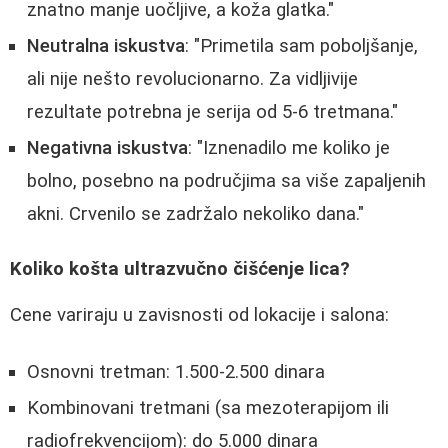
znatno manje uočljive, a koža glatka."
Neutralna iskustva
: "Primetila sam poboljšanje,
ali nije nešto revolucionarno. Za vidljivije
rezultate potrebna je serija od 5-6 tretmana."
Negativna iskustva
: "Iznenadilo me koliko je
bolno, posebno na područjima sa više zapaljenih
akni. Crvenilo se zadržalo nekoliko dana."
Koliko košta ultrazvučno čišćenje lica?
Cene variraju u zavisnosti od lokacije i salona:
Osnovni tretman: 1.500-2.500 dinara
Kombinovani tretmani (sa mezoterapijom ili
radiofrekvencijom): do 5.000 dinara