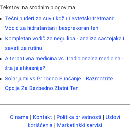
Tekstovi na srodnim blogovima
Tečni puderi za suvu kožu i estetski tretmani:
Vodič za hidratantan i besprekoran ten
Kompletan vodič za negu lica - analiza sastojaka i
saveti za rutinu
Alternativna medicina vs. tradicionalna medicina -
šta je efikasnije?
Solarijumi vs Prirodno Sunčanje - Razmotrite
Opcije Za Bezbedno Zlatni Ten
O nama
|
Kontakt
|
Politika privatnosti
|
Uslovi
korišćenja
|
Marketinški servisi