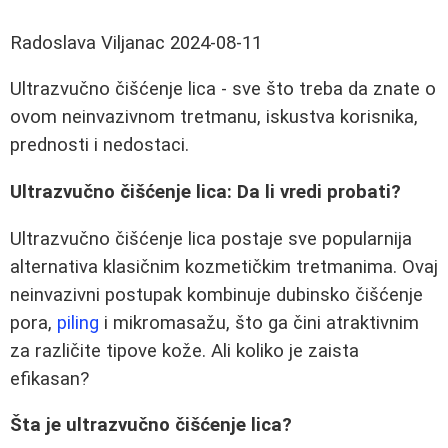
Radoslava Viljanac
2024-08-11
Ultrazvučno čišćenje lica - sve što treba da znate o
ovom neinvazivnom tretmanu, iskustva korisnika,
prednosti i nedostaci.
Ultrazvučno čišćenje lica: Da li vredi probati?
Ultrazvučno čišćenje lica postaje sve popularnija
alternativa klasičnim kozmetičkim tretmanima. Ovaj
neinvazivni postupak kombinuje dubinsko čišćenje
pora,
piling
i mikromasažu, što ga čini atraktivnim
za različite tipove kože. Ali koliko je zaista
efikasan?
Šta je ultrazvučno čišćenje lica?