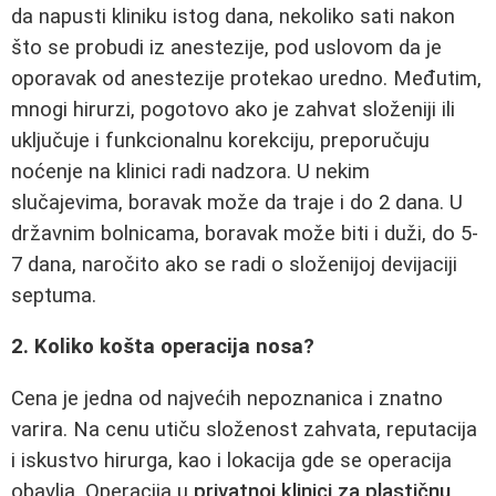
da napusti kliniku istog dana, nekoliko sati nakon
što se probudi iz anestezije, pod uslovom da je
oporavak od anestezije protekao uredno. Međutim,
mnogi hirurzi, pogotovo ako je zahvat složeniji ili
uključuje i funkcionalnu korekciju, preporučuju
noćenje na klinici radi nadzora. U nekim
slučajevima, boravak može da traje i do 2 dana. U
državnim bolnicama, boravak može biti i duži, do 5-
7 dana, naročito ako se radi o složenijoj devijaciji
septuma.
2. Koliko košta operacija nosa?
Cena je jedna od najvećih nepoznanica i znatno
varira. Na cenu utiču složenost zahvata, reputacija
i iskustvo hirurga, kao i lokacija gde se operacija
obavlja. Operacija u
privatnoj klinici za plastičnu