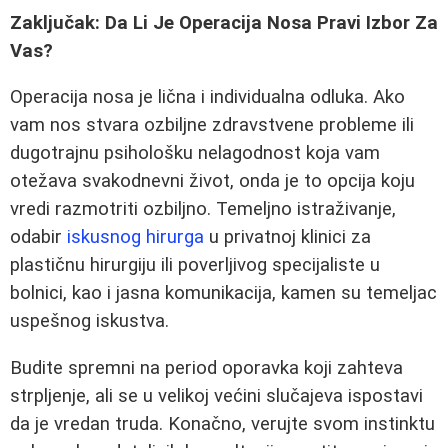
Zaključak: Da Li Je Operacija Nosa Pravi Izbor Za
Vas?
Operacija nosa je lična i individualna odluka. Ako
vam nos stvara ozbiljne zdravstvene probleme ili
dugotrajnu psihološku nelagodnost koja vam
otežava svakodnevni život, onda je to opcija koju
vredi razmotriti ozbiljno. Temeljno istraživanje,
odabir
iskusnog hirurga
u privatnoj klinici za
plastičnu hirurgiju ili poverljivog specijaliste u
bolnici, kao i jasna komunikacija, kamen su temeljac
uspešnog iskustva.
Budite spremni na period oporavka koji zahteva
strpljenje, ali se u velikoj većini slučajeva ispostavi
da je vredan truda. Konačno, verujte svom instinktu