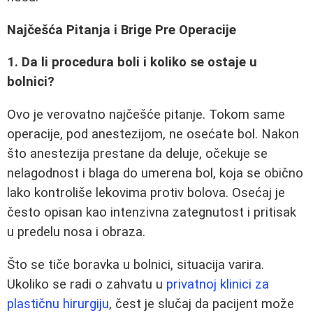
Najčešća Pitanja i Brige Pre Operacije
1. Da li procedura boli i koliko se ostaje u
bolnici?
Ovo je verovatno najčešće pitanje. Tokom same
operacije, pod anestezijom, ne osećate bol. Nakon
što anestezija prestane da deluje, očekuje se
nelagodnost i blaga do umerena bol, koja se obično
lako kontroliše lekovima protiv bolova. Osećaj je
često opisan kao intenzivna zategnutost i pritisak
u predelu nosa i obraza.
Što se tiče boravka u bolnici, situacija varira.
Ukoliko se radi o zahvatu u
privatnoj klinici za
plastičnu hirurgiju
, čest je slučaj da pacijent može