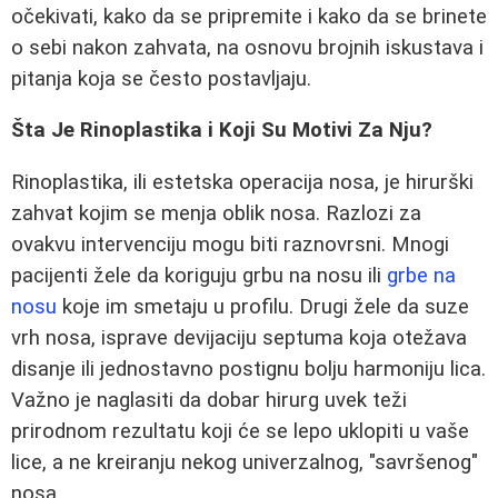
očekivati, kako da se pripremite i kako da se brinete
o sebi nakon zahvata, na osnovu brojnih iskustava i
pitanja koja se često postavljaju.
Šta Je Rinoplastika i Koji Su Motivi Za Nju?
Rinoplastika, ili estetska operacija nosa, je hirurški
zahvat kojim se menja oblik nosa. Razlozi za
ovakvu intervenciju mogu biti raznovrsni. Mnogi
pacijenti žele da koriguju grbu na nosu ili
grbe na
nosu
koje im smetaju u profilu. Drugi žele da suze
vrh nosa, isprave devijaciju septuma koja otežava
disanje ili jednostavno postignu bolju harmoniju lica.
Važno je naglasiti da dobar hirurg uvek teži
prirodnom rezultatu koji će se lepo uklopiti u vaše
lice, a ne kreiranju nekog univerzalnog, "savršenog"
nosa.