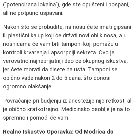
("potencirana lokalna"), gde ste opušteni i pospani,
ali ne potpuno uspavani.
Nakon što se probudite, na nosu ćete imati gipsani
ili plastični kalup koji će držati novi oblik nosa, a u
nosnicama će vam biti tamponi koji pomažu u
kontroli krvarenja i apsorpciji sekreta. Ovo je
verovatno najneprijatniji deo celokupnog iskustva,
jer ćete morati da disete na usta. Tamponi se
obično vade nakon 2 do 5 dana, što donosi
ogromno olakšanje.
Povraćanje pri budjenju iz anestezije nije retkost, ali
je obično kratkotrajno. Medicinsko osoblje je na to
spremno i pomoći će vam.
Realno Iskustvo Oporavka: Od Modrica do