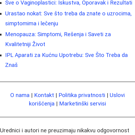
Sve o Vaginoplastici: Iskustva, Oporavak i Rezultati
Urastao nokat: Sve što treba da znate o uzrocima,
simptomima i lečenju
Menopauza: Simptomi, Rešenja i Saveti za
Kvalitetniji Život
IPL Aparati za Kućnu Upotrebu: Sve Što Treba da
Znaš
O nama
|
Kontakt
|
Politika privatnosti
|
Uslovi
korišćenja
|
Marketinški servisi
Urednici i autori ne preuzimaju nikakvu odgovornost