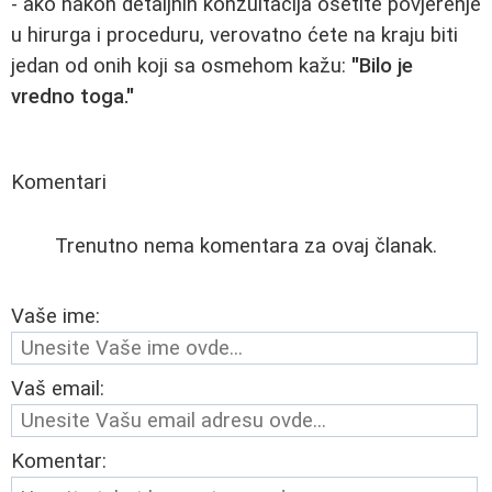
- ako nakon detaljnih konzultacija osetite povjerenje
u hirurga i proceduru, verovatno ćete na kraju biti
jedan od onih koji sa osmehom kažu:
"Bilo je
vredno toga."
Komentari
Trenutno nema komentara za ovaj članak.
Vaše ime:
Vaš email:
Komentar: