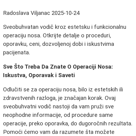
Radoslava Viljanac
2025-10-24
Sveobuhvatan vodič kroz estetsku i funkcionalnu
operaciju nosa. Otkrijte detalje o proceduri,
oporavku, ceni, dozvoljenoj dobi i iskustvima
pacijenata.
Sve Što Treba Da Znate O Operaciji Nosa:
Iskustva, Oporavak i Saveti
Odlučiti se za operaciju nosa, bilo iz estetskih ili
zdravstvenih razloga, je značajan korak. Ovaj
sveobuhvatni vodič nastoji da vam pruži sve
neophodne informacije, od procedure same
operacije, preko oporavka, do dugoročnih rezultata.
Pomoći ćemo vam da razumete šta možete