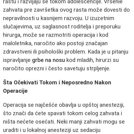
rastu i razvijaju se tokom adolescencije. Vršenie
zahvata pre završetka ovog rasta može dovesti do
nepravilnosti u kasnijem razvoju. U izuzetnim
slučajevima, uz saglasnost roditelja i preporuku
hirurga, može se razmotriti operacija i kod
maloletnika, naročito ako postoji značajan
zdravstveni ili psihološki problem. Kada je u pitanju
ispravljanje
grbe na nosu
kod mladih, hirurzi su
naročito oprezni i često savetuju strpljenje.
Šta Očekivati Tokom i Neposredno Nakon
Operacije
Operacija se najčešće obavlja u opštoj anesteziji,
što znači da ćete spavati tokom celog zahvata i
ništa nećete osećati. Neki manji zahvati mogu se
uraditi i u lokalnoj anesteziji uz sedaciju