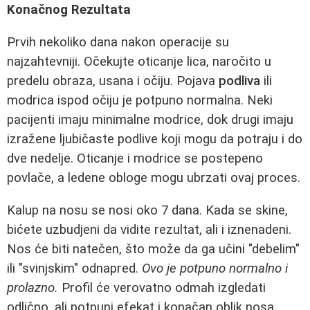
Konačnog Rezultata
Prvih nekoliko dana nakon operacije su
najzahtevniji. Očekujte oticanje lica, naročito u
predelu obraza, usana i očiju. Pojava
podliva
ili
modrica ispod očiju je potpuno normalna. Neki
pacijenti imaju minimalne modrice, dok drugi imaju
izražene ljubičaste podlivе koji mogu da potraju i do
dve nedelje. Oticanje i modrice se postepeno
povlače, a ledene obloge mogu ubrzati ovaj proces.
Kalup na nosu se nosi oko 7 dana. Kada se skine,
bićete uzbudjeni da vidite rezultat, ali i iznenadeni.
Nos će biti natečen, što može da ga učini "debelim"
ili "svinjskim" odnapred.
Ovo je potpuno normalno i
prolazno.
Profil će verovatno odmah izgledati
odlično, ali potpuni efekat i konačan oblik nosa