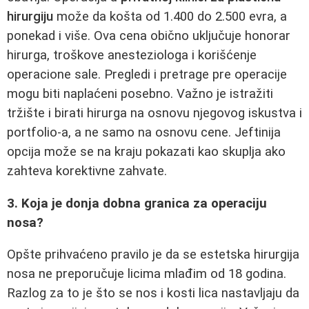
hirurgiju
može da košta od 1.400 do 2.500 evra, a
ponekad i više. Ova cena obično uključuje honorar
hirurga, troškove anesteziologa i korišćenje
operacione sale. Pregledi i pretrage pre operacije
mogu biti naplaćeni posebno. Važno je istražiti
tržište i birati hirurga na osnovu njegovog iskustva i
portfolio-a, a ne samo na osnovu cene. Jeftinija
opcija može se na kraju pokazati kao skuplja ako
zahteva korektivne zahvate.
3. Koja je donja dobna granica za operaciju
nosa?
Opšte prihvaćeno pravilo je da se estetska hirurgija
nosa ne preporučuje licima mlađim od 18 godina.
Razlog za to je što se nos i kosti lica nastavljaju da