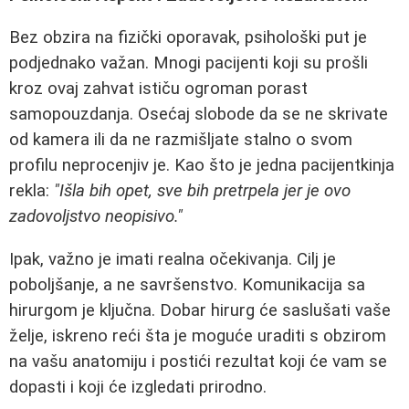
Bez obzira na fizički oporavak, psihološki put je
podjednako važan. Mnogi pacijenti koji su prošli
kroz ovaj zahvat ističu ogroman porast
samopouzdanja. Osećaj slobode da se ne skrivate
od kamera ili da ne razmišljate stalno o svom
profilu neprocenjiv je. Kao što je jedna pacijentkinja
rekla:
"Išla bih opet, sve bih pretrpela jer je ovo
zadovoljstvo neopisivo."
Ipak, važno je imati realna očekivanja. Cilj je
poboljšanje, a ne savršenstvo. Komunikacija sa
hirurgom je ključna. Dobar hirurg će saslušati vaše
želje, iskreno reći šta je moguće uraditi s obzirom
na vašu anatomiju i postići rezultat koji će vam se
dopasti i koji će izgledati prirodno.