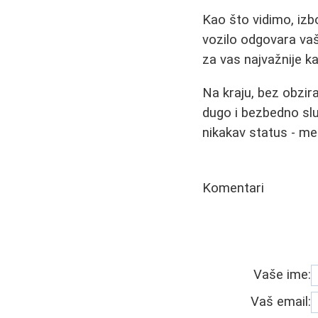
Kao što vidimo, izbo
vozilo odgovara vaš
za vas najvažnije ka
Na kraju, bez obzir
dugo i bezbedno sl
nikakav status - men
Komentari
Vaše ime:
Vaš email: