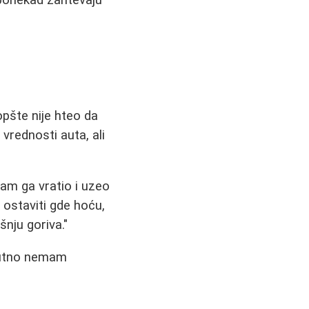
pšte nije hteo da
d vrednosti auta, ali
am ga vratio i uzeo
 ostaviti gde hoću,
nju goriva."
olutno nemam