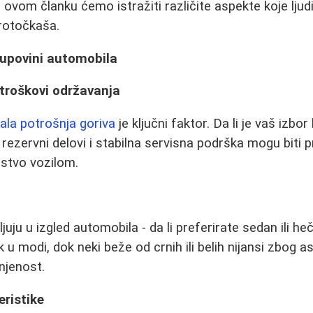
U ovom članku ćemo istražiti različite aspekte koje ljudi
rotočkaša.
 kupovini automobila
 troškovi održavanja
ala potrošnja goriva
je ključni faktor. Da li je vaš izbor 
i rezervni delovi i stabilna servisna podrška mogu biti 
stvo vozilom.
juju u izgled automobila - da li preferirate sedan ili heč
 u modi, dok neki beže od crnih ili belih nijansi zbog as
anjenost.
eristike