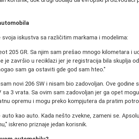
 automobila
e svoja iskustva sa različitim markama i modelima:
geot 205 GR. Sa njim sam prešao mnogo kilometara i uo
ne je završio u reciklazi jer je registracija bila skuplja o
mogao sam ga ostaviti gde god sam hteo."
 sam novi 206 SW i nisam bio zadovoljan. Ove godine s
V sa 3 vrata. Sa ovim sam zadovoljan jer ga opet mogu
tnu opremu i mogu preko kompjutera da pratim potroš
 - auto kao auto. Kada nešto zvekne, zameni se. Aps
," iskreno priznaje jedan korisnik.
 svom automobilu?