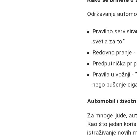
Održavanje automobi
Pravilno servisira
svetla za to."
Redovno pranje - "
Predputnička prip
Pravila u vožnji 
nego pušenje ciga
Automobil i životni
Za mnoge ljude, aut
Kao što jedan koris
istraživanje novih 