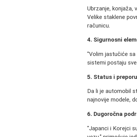
Ubrzanje, konjaža, 
Velike staklene pov
računicu.
4. Sigurnosni elem
"Volim jastučiće sa
sistemi postaju sve 
5. Status i prepor
Da li je automobil s
najnovije modele, do
6. Dugoročna pod
"Japanci i Korejci s
vezu," primećuje je