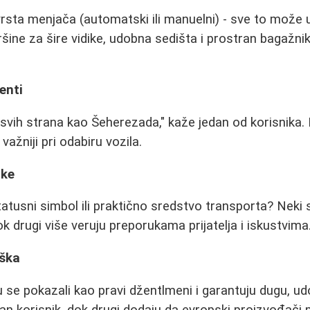
vrsta menjača (automatski ili manuelni) - sve to može u
ršine za šire vidike, udobna sedišta i prostran bagažni
enti
 svih strana kao Šeherezada," kaže jedan od korisnika.
važniji pri odabiru vozila.
uke
tatusni simbol ili praktično sredstvo transporta? Neki 
k drugi više veruju preporukama prijatelja i iskustvima
rška
u se pokazali kao pravi džentlmeni i garantuju dugu, ud
dan korisnik, dok drugi dodaju da evropski proizvođači