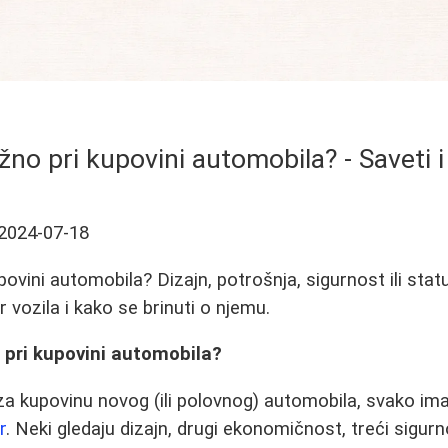
ažno pri kupovini automobila? - Saveti i
2024-07-18
upovini automobila? Dizajn, potrošnja, sigurnost ili sta
r vozila i kako se brinuti o njemu.
t pri kupovini automobila?
a kupovinu novog (ili polovnog) automobila, svako im
r
. Neki gledaju dizajn, drugi ekonomičnost, treći sigurn