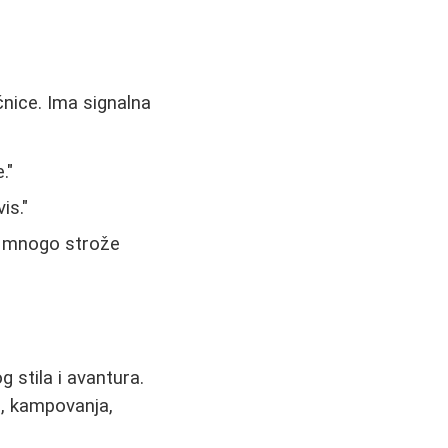
očnice. Ima signalna
."
is."
o, mnogo strože
 stila i avantura.
a, kampovanja,