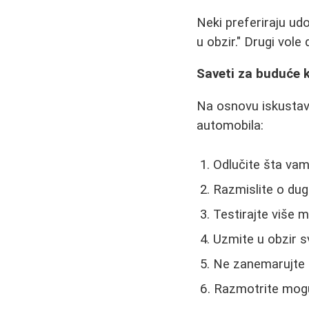
Neki preferiraju ud
u obzir." Drugi vole
Saveti za buduće 
Na osnovu iskustava
automobila:
Odlučite šta vam 
Razmislite o du
Testirajte više 
Uzmite u obzir s
Ne zanemarujte 
Razmotrite mogu