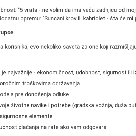
obnost: "5 vrata - ne volim da ima veću zadnjicu od moj
 dodatnu opremu: "Suncani krov ili kabriolet - šta će mi
kupce
 korisnika, evo nekoliko saveta za one koji razmišljaj
je najvažnije - ekonomičnost, udobnost, sigurnost ili i
goročnim troškovima održavanja
modela pre donošenja odluke
voje životne navike i potrebe (gradska vožnja, duža put
sigurnosne elemente
ćnost plaćanja na rate ako vam odgovara