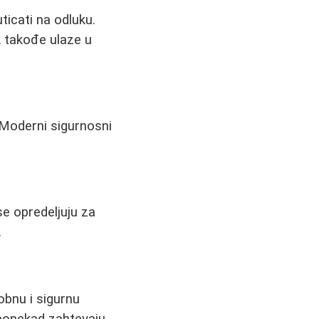
ticati na odluku.
k takođe ulaze u
 Moderni sigurnosni
se opredeljuju za
.
obnu i sigurnu
 ponekad zahtevaju