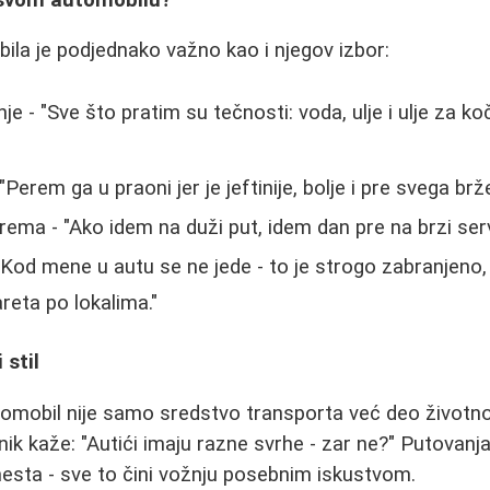
la je podjednako važno kao i njegov izbor:
nje - "Sve što pratim su tečnosti: voda, ulje i ulje za k
Perem ga u praoni jer je jeftinije, bolje i pre svega brže
rema - "Ako idem na duži put, idem dan pre na brzi serv
- "Kod mene u autu se ne jede - to je strogo zabranjen
reta po lokalima."
 stil
omobil nije samo sredstvo transporta već deo životnog
nik kaže: "Autići imaju razne svrhe - zar ne?" Putovanj
mesta - sve to čini vožnju posebnim iskustvom.