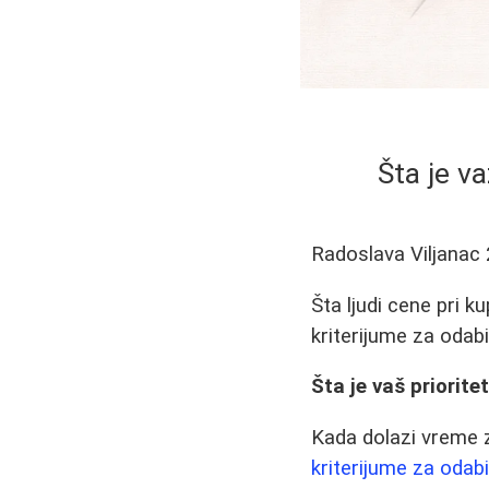
Šta je v
Radoslava Viljanac
Šta ljudi cene pri k
kriterijume za odabi
Šta je vaš priorite
Kada dolazi vreme z
kriterijume za odabi