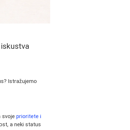
 iskustva
tus? Istražujemo
a svoje
prioritete i
ost, a neki status