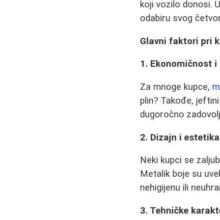
koji vozilo donosi. 
odabiru svog četvo
Glavni faktori pri
1. Ekonomičnost i
Za mnoge kupce,
m
plin? Takođe, jeftin
dugoročno zadovolj
2. Dizajn i estetika
Neki kupci se zaljubl
Metalik boje su uvek
nehigijenu ili neuhr
3. Tehničke karakt