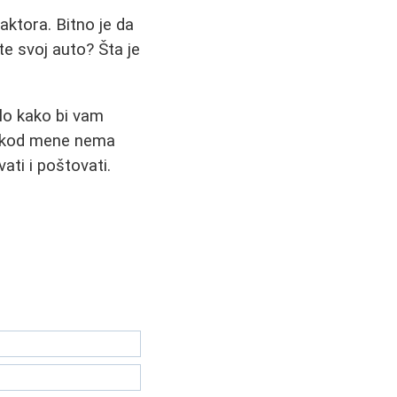
faktora. Bitno je da
te svoj auto? Šta je
ilo kako bi vam
o kod mene nema
ati i poštovati.