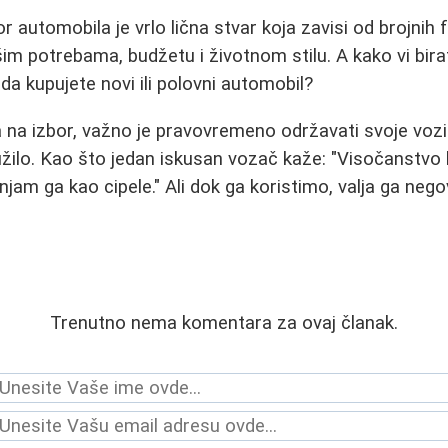
r automobila je vrlo lična stvar koja zavisi od brojnih 
im potrebama, budžetu i životnom stilu. A kako vi bira
da kupujete novi ili polovni automobil?
a na izbor, važno je pravovremeno održavati svoje voz
užilo. Kao što jedan iskusan vozač kaže: "Visočanstv
jam ga kao cipele." Ali dok ga koristimo, valja ga negov
Trenutno nema komentara za ovaj članak.