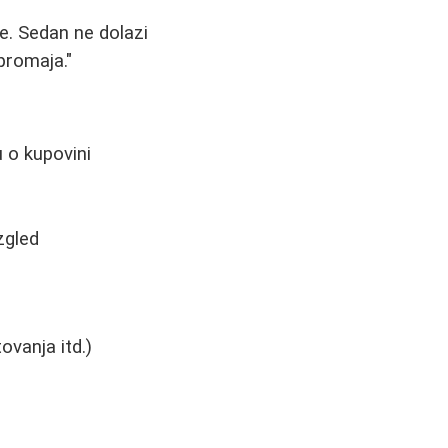
e. Sedan ne dolazi
 promaja."
u o kupovini
zgled
ovanja itd.)