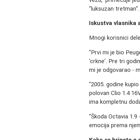
"luksuzan tretman".
Iskustva vlasnika
Mnogi korisnici del
"Prvi mi je bio Peu
'crkne'. Pre tri godi
mi je odgovarao - 
"2005. godine kupio
polovan Clio 1.4 16
ima kompletnu doda
"Škoda Octavia 1.9
emocija prema njemu
Kako se brinete o