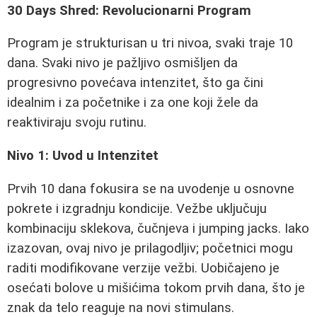
30 Days Shred: Revolucionarni Program
Program je strukturisan u tri nivoa, svaki traje 10
dana. Svaki nivo je pažljivo osmišljen da
progresivno povećava intenzitet, što ga čini
idealnim i za početnike i za one koji žele da
reaktiviraju svoju rutinu.
Nivo 1: Uvod u Intenzitet
Prvih 10 dana fokusira se na uvodenje u osnovne
pokrete i izgradnju kondicije. Vežbe uključuju
kombinaciju sklekova, čučnjeva i jumping jacks. Iako
izazovan, ovaj nivo je prilagodljiv; početnici mogu
raditi modifikovane verzije vežbi. Uobičajeno je
osećati bolove u mišićima tokom prvih dana, što je
znak da telo reaguje na novi stimulans.