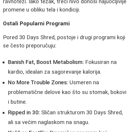
ravnoteži. Iako težak, treći nivo donosi najuočljivije
promene u obliku tela i kondiciji.
Ostali Popularni Programi
Pored 30 Days Shred, postoje i drugi programi koji
se često preporučuju:
Banish Fat, Boost Metabolism:
Fokusiran na
kardio, idealan za sagorevanje kalorija.
No More Trouble Zones:
Usmeren na
problematične delove kao što su stomak, bokovi
i butine.
Ripped in 30:
Sličan strukturom 30 Days Shred,
ali sa većim naglaskom na snagu.