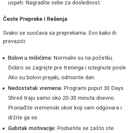
uspeh. Nagradite sebe za doslednost.
Česte Prepreke i Rešenja
Svako se suočava sa preprekama. Evo kako ih
prevazići:
Bolovi u mišićima:
Normalni su na početku.
Dobro se zagrejte pre treninga i istegnute posle.
Ako su bolovi prejaki, odmorite dan.
Nedostatak vremena:
Programi poput 30 Days
Shred traju samo oko 20-30 minuta dnevno.
Pronađite vremenski okvir koji vam odgovara i
držite ga se.
Gubitak motivacije:
Podsetite se zašto ste