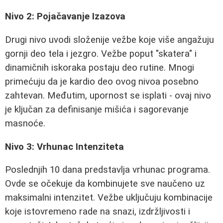
Nivo 2: Pojačavanje Izazova
Drugi nivo uvodi složenije vežbe koje više angažuju
gornji deo tela i jezgro. Vežbe poput "skatera" i
dinamičnih iskoraka postaju deo rutine. Mnogi
primećuju da je kardio deo ovog nivoa posebno
zahtevan. Međutim, upornost se isplati - ovaj nivo
je ključan za definisanje mišića i sagorevanje
masnoće.
Nivo 3: Vrhunac Intenziteta
Poslednjih 10 dana predstavlja vrhunac programa.
Ovde se očekuje da kombinujete sve naučeno uz
maksimalni intenzitet. Vežbe uključuju kombinacije
koje istovremeno rade na snazi, izdržljivosti i