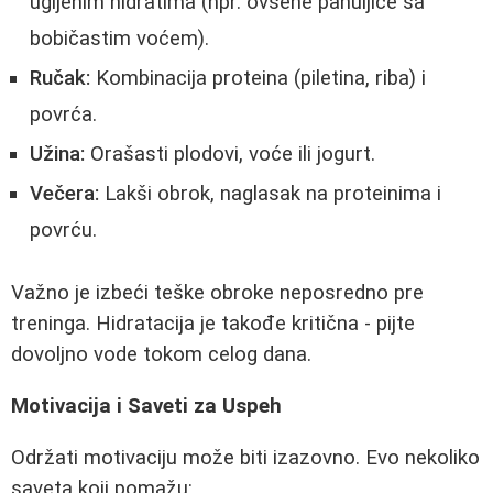
ugljenim hidratima (npr. ovsene pahuljice sa
bobičastim voćem).
Ručak:
Kombinacija proteina (piletina, riba) i
povrća.
Užina:
Orašasti plodovi, voće ili jogurt.
Večera:
Lakši obrok, naglasak na proteinima i
povrću.
Važno je izbeći teške obroke neposredno pre
treninga. Hidratacija je takođe kritična - pijte
dovoljno vode tokom celog dana.
Motivacija i Saveti za Uspeh
Održati motivaciju može biti izazovno. Evo nekoliko
saveta koji pomažu: