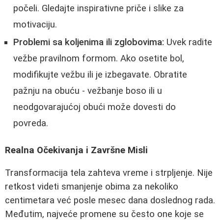
počeli. Gledajte inspirativne priče i slike za
motivaciju.
Problemi sa koljenima ili zglobovima:
Uvek radite
vežbe pravilnom formom. Ako osetite bol,
modifikujte vežbu ili je izbegavate. Obratite
pažnju na obuću - vežbanje boso ili u
neodgovarajućoj obući može dovesti do
povreda.
Realna Očekivanja i Završne Misli
Transformacija tela zahteva vreme i strpljenje. Nije
retkost videti smanjenje obima za nekoliko
centimetara već posle mesec dana doslednog rada.
Međutim, najveće promene su često one koje se