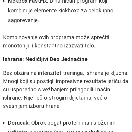
Kickbox FastFix:
Dinamičan program koji
kombinuje elemente kickboxa za celokupno
sagorevanje.
Kombinovanje ovih programa može sprečiti
monotoniju i konstantno izazvati telo.
Ishrana: Nedićljivi Deo Jednačine
Bez obzira na intenzitet treninga, ishrana je ključna.
Mnogi koji su postigli impresivne rezultate ističu da
su usporedno s vežbanjem prilagodili i način
ishrane. Nije reč o strogim dijietama, već o
svesnijem izboru hrane:
Dorucak:
Obrok bogat proteinima i složenim