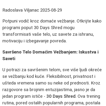
Radoslava Viljanac
2025-08-29
Potpuni vodič kroz domaće vežbanje. Otkrijte kako
programi poput 30 Days Shred mogu
transformisati vaše telo, uz savete za ishranu,
motivaciju i izbegavanje povreda.
Savršeno Telo Domaćim Vežbanjem: Iskustva i
Saveti
U potrazi za savršenim telom, sve više ljudi okreće
se vežbanju kod kuće. Fleksibilnost, privatnost i
ušteda vremena samo su neke od prednosti. Kroz
razgovore sa brojnim entuzijastima, jasno je da
jedan program ističe -
30 Days Shred
. Ova trening
rutina, pored ostalih popularnih programa, postala