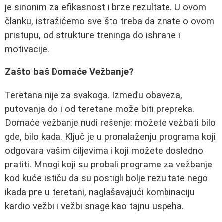
je sinonim za efikasnost i brze rezultate. U ovom
članku, istražićemo sve što treba da znate o ovom
pristupu, od strukture treninga do ishrane i
motivacije.
Zašto baš Domaće Vežbanje?
Teretana nije za svakoga. Između obaveza,
putovanja do i od teretane može biti prepreka.
Domaće vežbanje nudi rešenje: možete vežbati bilo
gde, bilo kada. Ključ je u pronalaženju programa koji
odgovara vašim ciljevima i koji možete dosledno
pratiti. Mnogi koji su probali programe za vežbanje
kod kuće ističu da su postigli bolje rezultate nego
ikada pre u teretani, naglašavajući kombinaciju
kardio vežbi i vežbi snage kao tajnu uspeha.