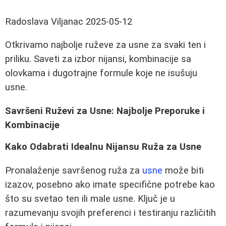
Radoslava Viljanac
2025-05-12
Otkrivamo najbolje ruževe za usne za svaki ten i
priliku. Saveti za izbor nijansi, kombinacije sa
olovkama i dugotrajne formule koje ne isušuju
usne.
Savršeni Ruževi za Usne: Najbolje Preporuke i
Kombinacije
Kako Odabrati Idealnu Nijansu Ruža za Usne
Pronalaženje savršenog ruža za
usne
može biti
izazov, posebno ako imate specifične potrebe kao
što su svetao ten ili male usne. Ključ je u
razumevanju svojih preferenci i testiranju različitih