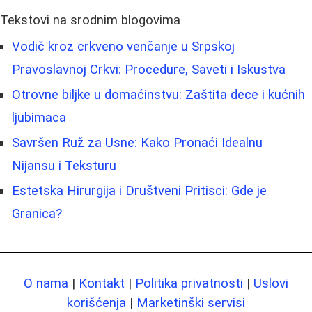
Tekstovi na srodnim blogovima
Vodič kroz crkveno venčanje u Srpskoj
Pravoslavnoj Crkvi: Procedure, Saveti i Iskustva
Otrovne biljke u domaćinstvu: Zaštita dece i kućnih
ljubimaca
Savršen Ruž za Usne: Kako Pronaći Idealnu
Nijansu i Teksturu
Estetska Hirurgija i Društveni Pritisci: Gde je
Granica?
O nama
|
Kontakt
|
Politika privatnosti
|
Uslovi
korišćenja
|
Marketinški servisi