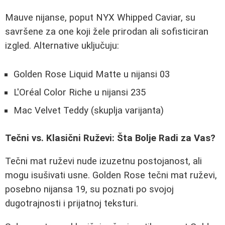
Mauve nijanse, poput NYX Whipped Caviar, su
savršene za one koji žele prirodan ali sofisticiran
izgled. Alternative uključuju:
Golden Rose Liquid Matte u nijansi 03
L'Oréal Color Riche u nijansi 235
Mac Velvet Teddy (skuplja varijanta)
Tečni vs. Klasični Ruževi: Šta Bolje Radi za Vas?
Tečni mat ruževi nude izuzetnu postojanost, ali
mogu isušivati usne. Golden Rose tečni mat ruževi,
posebno nijansa 19, su poznati po svojoj
dugotrajnosti i prijatnoj teksturi.