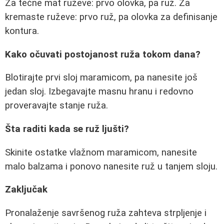
Za tečne mat ruževe: prvo olovka, pa ruž. Za
kremaste ruževe: prvo ruž, pa olovka za definisanje
kontura.
Kako očuvati postojanost ruža tokom dana?
Blotirajte prvi sloj maramicom, pa nanesite još
jedan sloj. Izbegavajte masnu hranu i redovno
proveravajte stanje ruža.
Šta raditi kada se ruž ljušti?
Skinite ostatke vlažnom maramicom, nanesite
malo balzama i ponovo nanesite ruž u tanjem sloju.
Zaključak
Pronalaženje savršenog ruža zahteva strpljenje i