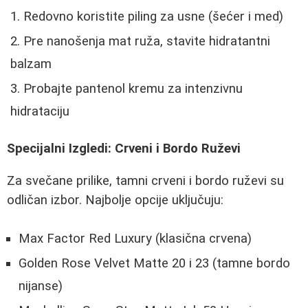
Redovno koristite piling za usne (šećer i med)
Pre nanošenja mat ruža, stavite hidratantni
balzam
Probajte pantenol kremu za intenzivnu
hidrataciju
Specijalni Izgledi: Crveni i Bordo Ruževi
Za svečane prilike, tamni crveni i bordo ruževi su
odličan izbor. Najbolje opcije uključuju:
Max Factor Red Luxury (klasična crvena)
Golden Rose Velvet Matte 20 i 23 (tamne bordo
nijanse)