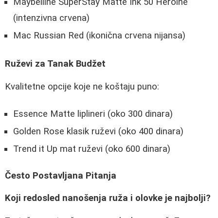
Maybelline SuperStay Matte Ink 50 Heroine
(intenzivna crvena)
Mac Russian Red (ikonična crvena nijansa)
Ruževi za Tanak Budžet
Kvalitetne opcije koje ne koštaju puno:
Essence Matte liplineri (oko 300 dinara)
Golden Rose klasik ruževi (oko 400 dinara)
Trend it Up mat ruževi (oko 600 dinara)
Često Postavljana Pitanja
Koji redosled nanošenja ruža i olovke je najbolji?