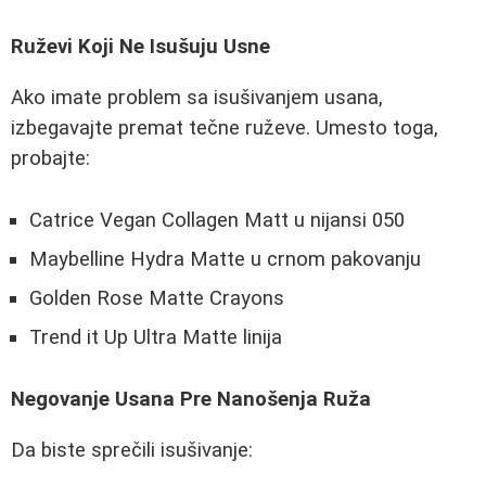
Ruževi Koji Ne Isušuju Usne
Ako imate problem sa isušivanjem usana,
izbegavajte premat tečne ruževe. Umesto toga,
probajte:
Catrice Vegan Collagen Matt u nijansi 050
Maybelline Hydra Matte u crnom pakovanju
Golden Rose Matte Crayons
Trend it Up Ultra Matte linija
Negovanje Usana Pre Nanošenja Ruža
Da biste sprečili isušivanje: