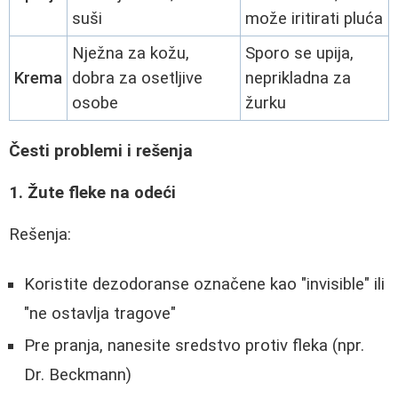
suši
može iritirati pluća
Nježna za kožu,
Sporo se upija,
Krema
dobra za osetljive
neprikladna za
osobe
žurku
Česti problemi i rešenja
1. Žute fleke na odeći
Rešenja:
Koristite dezodoranse označene kao "invisible" ili
"ne ostavlja tragove"
Pre pranja, nanesite sredstvo protiv fleka (npr.
Dr. Beckmann)