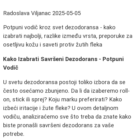
Radoslava Viljanac
2025-05-05
Potpuni vodič kroz svet dezodoransa - kako
izabrati najbolji, razlike između vrsta, preporuke za
osetljivu kožu i saveti protiv žutih fleka
Kako Izabrati Savršeni Dezodorans - Potpuni
Vodič
U svetu dezodoransa postoji toliko izbora da se
često osećamo zbunjeno. Da li da izaberemo roll-
on, stick ili sprej? Koju marku preferirati? Kako
izbeći iritacije i žute fleke? U ovom detaljnom
vodiču, analiziraćemo sve što treba da znate kako
biste pronašli savršeni dezodorans za vaše
potrebe.