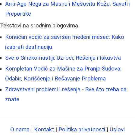
Anti-Age Nega za Masnu i Mešovitu Kožu: Saveti i
Preporuke
Tekstovi na srodnim blogovima
Konačan vodič za savršen medeni mesec: Kako
izabrati destinaciju
Sve o Ginekomastiji: Uzroci, Rešenja i Iskustva
Kompletan Vodič za Mašine za Pranje Sudova:
Odabir, Korišćenje i Rešavanje Problema
Zdravstveni problemi i rešenja - Sve što treba da
znate
O nama
|
Kontakt
|
Politika privatnosti
|
Uslovi