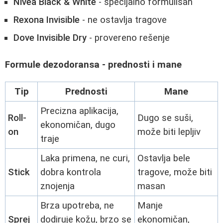
Nivea Black & White
- specijalno formulisan
Rexona Invisible
- ne ostavlja tragove
Dove Invisible Dry
- provereno rešenje
Formule dezodoransa - prednosti i mane
Tip
Prednosti
Mane
Precizna aplikacija,
Roll-
Dugo se suši,
ekonomičan, dugo
on
može biti lepljiv
traje
Laka primena, ne curi,
Ostavlja bele
Stick
dobra kontrola
tragove, može biti
znojenja
masan
Brza upotreba, ne
Manje
Sprej
dodiruje kožu, brzo se
ekonomičan,