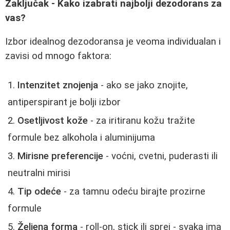
Zaključak - Kako izabrati najbolji dezodorans za
vas?
Izbor idealnog dezodoransa je veoma individualan i
zavisi od mnogo faktora:
Intenzitet znojenja
- ako se jako znojite,
antiperspirant je bolji izbor
Osetljivost kože
- za iritiranu kožu tražite
formule bez alkohola i aluminijuma
Mirisne preferencije
- voćni, cvetni, puderasti ili
neutralni mirisi
Tip odeće
- za tamnu odeću birajte prozirne
formule
Željena forma
- roll-on, stick ili sprej - svaka ima