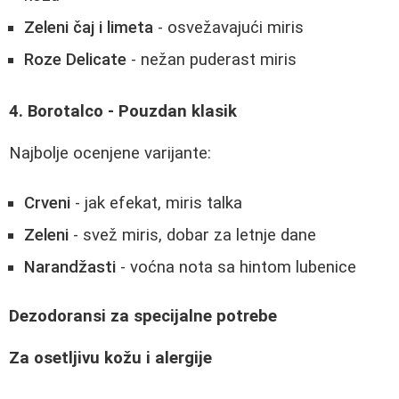
Zeleni čaj i limeta
- osvežavajući miris
Roze Delicate
- nežan puderast miris
4. Borotalco - Pouzdan klasik
Najbolje ocenjene varijante:
Crveni
- jak efekat, miris talka
Zeleni
- svež miris, dobar za letnje dane
Narandžasti
- voćna nota sa hintom lubenice
Dezodoransi za specijalne potrebe
Za osetljivu kožu i alergije