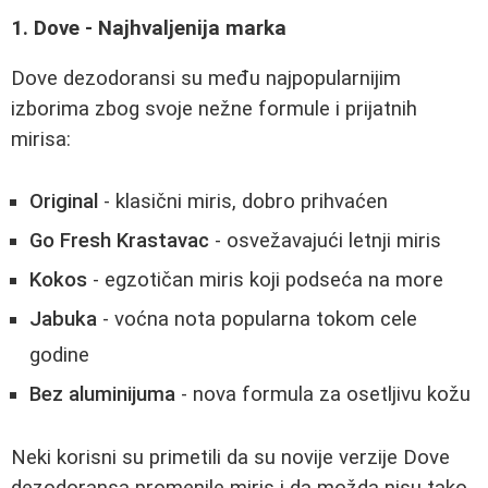
1. Dove - Najhvaljenija marka
Dove dezodoransi su među najpopularnijim
izborima zbog svoje nežne formule i prijatnih
mirisa:
Original
- klasični miris, dobro prihvaćen
Go Fresh Krastavac
- osvežavajući letnji miris
Kokos
- egzotičan miris koji podseća na more
Jabuka
- voćna nota popularna tokom cele
godine
Bez aluminijuma
- nova formula za osetljivu kožu
Neki korisni su primetili da su novije verzije Dove
dezodoransa promenile miris i da možda nisu tako