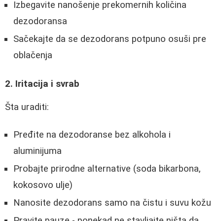
Izbegavite nanošenje prekomernih količina
dezodoransa
Sačekajte da se dezodorans potpuno osuši pre
oblačenja
2. Iritacija i svrab
Šta uraditi:
Pređite na dezodoranse bez alkohola i
aluminijuma
Probajte prirodne alternative (soda bikarbona,
kokosovo ulje)
Nanosite dezodorans samo na čistu i suvu kožu
Pravite pauze - ponekad ne stavljajte ništa da