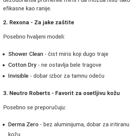
efikasne kao ranije.
2. Rexona - Za jake zaštite
Posebno hvaljeni modeli:
Shower Clean
- čist miris koji dugo traje
Cotton Dry
- ne ostavlja bele tragove
Invisible
- dobar izbor za tamnu odeću
3. Neutro Roberts - Favorit za osetljivu kožu
Posebno se preporučuju:
Derma Zero
- bez aluminijuma, dobar za iritiranu
kožu