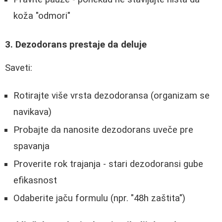
koža "odmori"
3. Dezodorans prestaje da deluje
Saveti:
Rotirajte više vrsta dezodoransa (organizam se
navikava)
Probajte da nanosite dezodorans uveče pre
spavanja
Proverite rok trajanja - stari dezodoransi gube
efikasnost
Odaberite jaču formulu (npr. "48h zaštita")