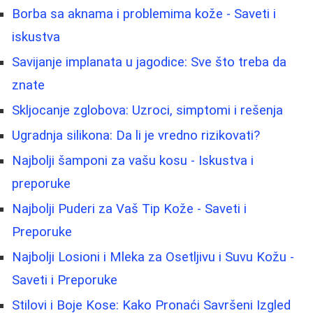
Borbа sa aknama i problemima kože - Saveti i
iskustva
Savijanje implanata u jagodice: Sve što treba da
znate
Skljocanje zglobova: Uzroci, simptomi i rešenja
Ugradnja silikona: Da li je vredno rizikovati?
Najbolji šamponi za vašu kosu - Iskustva i
preporuke
Najbolji Puderi za Vaš Tip Kože - Saveti i
Preporuke
Najbolji Losioni i Mleka za Osetljivu i Suvu Kožu -
Saveti i Preporuke
Stilovi i Boje Kose: Kako Pronaći Savršeni Izgled