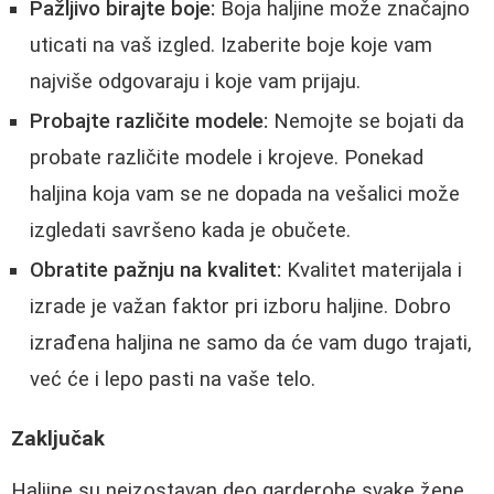
Pažljivo birajte boje:
Boja haljine može značajno
uticati na vaš izgled. Izaberite boje koje vam
najviše odgovaraju i koje vam prijaju.
Probajte različite modele:
Nemojte se bojati da
probate različite modele i krojeve. Ponekad
haljina koja vam se ne dopada na vešalici može
izgledati savršeno kada je obučete.
Obratite pažnju na kvalitet:
Kvalitet materijala i
izrade je važan faktor pri izboru haljine. Dobro
izrađena haljina ne samo da će vam dugo trajati,
već će i lepo pasti na vaše telo.
Zaključak
Haljine su neizostavan deo garderobe svake žene.