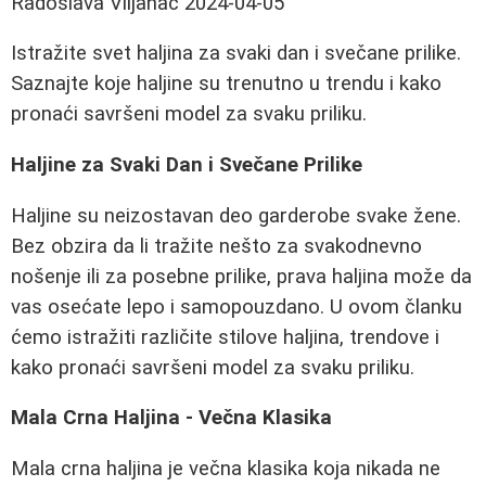
Radoslava Viljanac
2024-04-05
Istražite svet haljina za svaki dan i svečane prilike.
Saznajte koje haljine su trenutno u trendu i kako
pronaći savršeni model za svaku priliku.
Haljine za Svaki Dan i Svečane Prilike
Haljine su neizostavan deo garderobe svake žene.
Bez obzira da li tražite nešto za svakodnevno
nošenje ili za posebne prilike, prava haljina može da
vas osećate lepo i samopouzdano. U ovom članku
ćemo istražiti različite stilove haljina, trendove i
kako pronaći savršeni model za svaku priliku.
Mala Crna Haljina - Večna Klasika
Mala crna haljina je večna klasika koja nikada ne