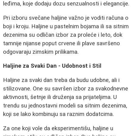
leđima, koje dodaju dozu senzualnosti i elegancije.
Pri izboru svečane haljine važno je voditi računa o
boji i kroju. Haljine u pastelnim bojama ili sa sitnim
dezenima su odličan izbor za proleće i leto, dok
tamnije nijanse poput crvene ili plave savršeno
odgovaraju zimskim prilikama.
Haljine za Svaki Dan - Udobnost i Stil
Haljine za svaki dan treba da budu udobne, ali i
stilizovane. One su savršen izbor za svakodnevne
aktivnosti, šetnje ili druženja sa prijateljima. U
trendu su jednostavni modeli sa sitnim dezenima,
koji se lako kombinuju sa raznim dodatcima.
Za one koji vole da eksperimentišu, haljine u