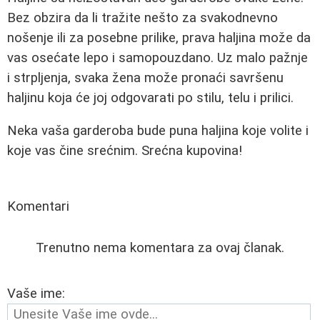
Bez obzira da li tražite nešto za svakodnevno
nošenje ili za posebne prilike, prava haljina može da
vas osećate lepo i samopouzdano. Uz malo pažnje
i strpljenja, svaka žena može pronaći savršenu
haljinu koja će joj odgovarati po stilu, telu i prilici.
Neka vaša garderoba bude puna haljina koje volite i
koje vas čine srećnim. Srećna kupovina!
Komentari
Trenutno nema komentara za ovaj članak.
Vaše ime: