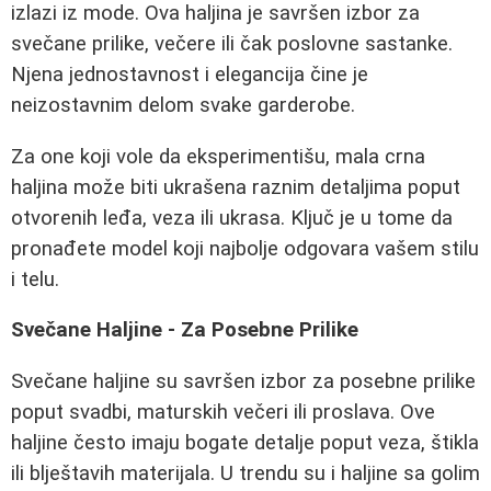
izlazi iz mode. Ova haljina je savršen izbor za
svečane prilike, večere ili čak poslovne sastanke.
Njena jednostavnost i elegancija čine je
neizostavnim delom svake garderobe.
Za one koji vole da eksperimentišu, mala crna
haljina može biti ukrašena raznim detaljima poput
otvorenih leđa, veza ili ukrasa. Ključ je u tome da
pronađete model koji najbolje odgovara vašem stilu
i telu.
Svečane Haljine - Za Posebne Prilike
Svečane haljine su savršen izbor za posebne prilike
poput svadbi, maturskih večeri ili proslava. Ove
haljine često imaju bogate detalje poput veza, štikla
ili blještavih materijala. U trendu su i haljine sa golim