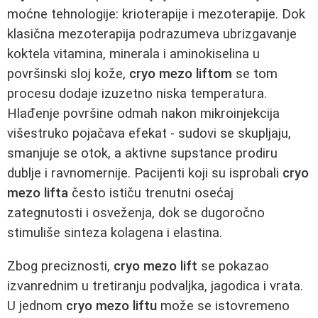
moćne tehnologije: krioterapije i mezoterapije. Dok
klasična mezoterapija podrazumeva ubrizgavanje
koktela vitamina, minerala i aminokiselina u
površinski sloj kože,
cryo mezo liftom
se tom
procesu dodaje izuzetno niska temperatura.
Hlađenje površine odmah nakon mikroinjekcija
višestruko pojačava efekat - sudovi se skupljaju,
smanjuje se otok, a aktivne supstance prodiru
dublje i ravnomernije. Pacijenti koji su isprobali
cryo
mezo lifta
često ističu trenutni osećaj
zategnutosti i osveženja, dok se dugoročno
stimuliše sinteza kolagena i elastina.
Zbog preciznosti,
cryo mezo lift
se pokazao
izvanrednim u tretiranju podvaljka, jagodica i vrata.
U jednom
cryo mezo liftu
može se istovremeno