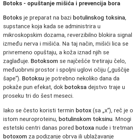
Botoks - opuštanje mišića i prevencija bora
Botoks
je preparat na bazi
botulinskog toksina
,
supstance koja kada se administrira u
mikroskopskim dozama, reverzibilno blokira signal
između nerva i mišića. Na taj način, mišići lica se
privremeno opuštaju, a koža iznad njih se
zaglađuje.
Botoksom
se najčešće tretiraju čelo,
međuobrvni prostor i spoljni uglovi očiju („guščije
šape”).
Botoksu
je potrebno nekoliko dana da
pokaže pun efekat, dok
botoksa
dejstvo traje u
proseku tri do šest meseci.
Iako se često koristi termin
botox
(sa „x”), reč je o
istom neuroproteinu,
botulinskom toksinu
. Mnogi
estetski centri danas pored
botoxa
nude i tretman
botoxom
za podizanje obrva ili ublažavanje