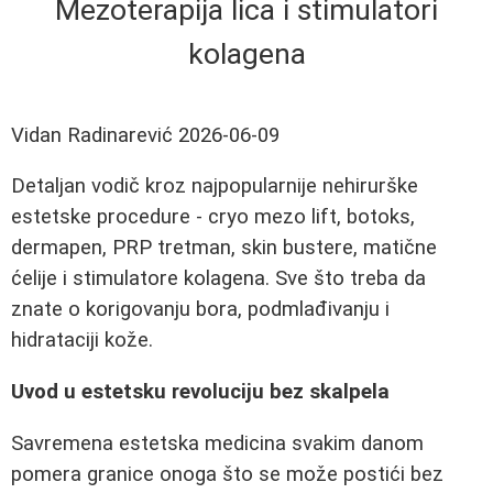
Mezoterapija lica i stimulatori
kolagena
Vidan Radinarević
2026-06-09
Detaljan vodič kroz najpopularnije nehirurške
estetske procedure - cryo mezo lift, botoks,
dermapen, PRP tretman, skin bustere, matične
ćelije i stimulatore kolagena. Sve što treba da
znate o korigovanju bora, podmlađivanju i
hidrataciji kože.
Uvod u estetsku revoluciju bez skalpela
Savremena estetska medicina svakim danom
pomera granice onoga što se može postići bez