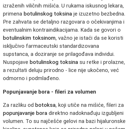
izraženih viličnih mišića. U rukama iskusnog lekara,
primena
botulinskog toksina
je izuzetno bezbedna.
Pre zahvata se detaljno razgovara o očekivanjima i
eventualnim kontraindikacijama. Kada se govori o
botulinskim toksinom
, važno je istaći da se koristi
isključivo farmaceutski standardizovana
supstanca, a doziranje se prilagođava individui.
Nuspojave
botulinskog toksina
su retke i prolazne,
a rezultati deluju prirodno - lice nije ukočeno, već
odmorno i podmlađeno.
Popunjavanje bora - fileri za volumen
Za razliku od
botoksa
, koji utiče na mišiće, fileri za
popunjavanje bora
direktno nadoknađuju izgubljeni
volumen. To su najčešće gelovi na bazi hijaluronske