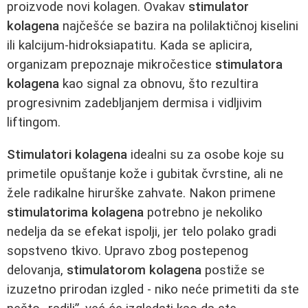
proizvode novi kolagen. Ovakav
stimulator
kolagena
najčešće se bazira na polilaktičnoj kiselini
ili kalcijum-hidroksiapatitu. Kada se aplicira,
organizam prepoznaje mikročestice
stimulatora
kolagena
kao signal za obnovu, što rezultira
progresivnim zadebljanjem dermisa i vidljivim
liftingom.
Stimulatori kolagena
idealni su za osobe koje su
primetile opuštanje kože i gubitak čvrstine, ali ne
žele radikalne hirurške zahvate. Nakon primene
stimulatorima kolagena
potrebno je nekoliko
nedelja da se efekat ispolji, jer telo polako gradi
sopstveno tkivo. Upravo zbog postepenog
delovanja,
stimulatorom kolagena
postiže se
izuzetno prirodan izgled - niko neće primetiti da ste