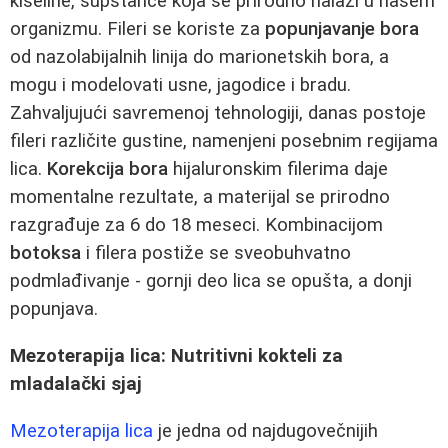
kiseline, supstance koja se prirodno nalazi u našem
organizmu. Fileri se koriste za
popunjavanje bora
od nazolabijalnih linija do marionetskih bora, a
mogu i modelovati usne, jagodice i bradu.
Zahvaljujući savremenoj tehnologiji, danas postoje
fileri različite gustine, namenjeni posebnim regijama
lica.
Korekcija bora
hijaluronskim filerima daje
momentalne rezultate, a materijal se prirodno
razgrađuje za 6 do 18 meseci. Kombinacijom
botoksa
i filera postiže se sveobuhvatno
podmlađivanje - gornji deo lica se opušta, a donji
popunjava.
Mezoterapija lica: Nutritivni kokteli za
mladalački sjaj
Mezoterapija lica
je jedna od najdugovečnijih