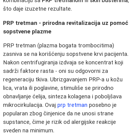
kombinaciju sa
PRP tretmanom
ili
skin busterima
,
što daje izuzetne rezultate.
PRP tretman - prirodna revitalizacija uz pomoć
sopstvene plazme
PRP tretman (plazma bogata trombocitima)
zasniva se na korišćenju sopstvene krvi pacijenta.
Nakon centrifugiranja izdvaja se koncentrat koji
sadrži faktore rasta - oni su odgovorni za
regeneraciju tkiva. Ubrizgavanjem PRP-a u kožu
lica, vrata ili poglavine, stimuliše se prirodno
obnavljanje ćelija, sinteza kolagena i poboljšava
mikrocirkulacija. Ovaj
prp tretman
posebno je
popularan zbog činjenice da ne unosi strane
supstance, čime je rizik od alergijske reakcije
sveden na minimum.