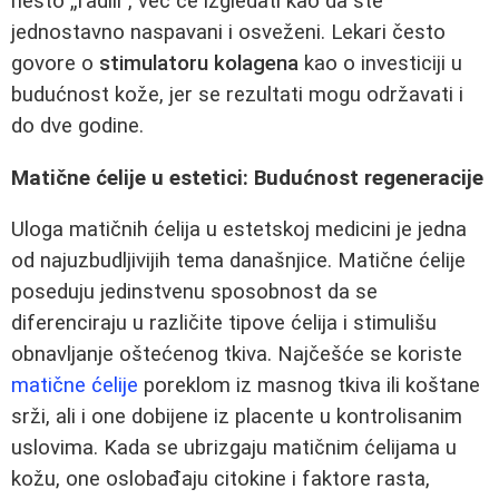
nešto „radili”, već će izgledati kao da ste
jednostavno naspavani i osveženi. Lekari često
govore o
stimulatoru kolagena
kao o investiciji u
budućnost kože, jer se rezultati mogu održavati i
do dve godine.
Matične ćelije u estetici: Budućnost regeneracije
Uloga matičnih ćelija u estetskoj medicini je jedna
od najuzbudljivijih tema današnjice. Matične ćelije
poseduju jedinstvenu sposobnost da se
diferenciraju u različite tipove ćelija i stimulišu
obnavljanje oštećenog tkiva. Najčešće se koriste
matične ćelije
poreklom iz masnog tkiva ili koštane
srži, ali i one dobijene iz placente u kontrolisanim
uslovima. Kada se ubrizgaju matičnim ćelijama u
kožu, one oslobađaju citokine i faktore rasta,