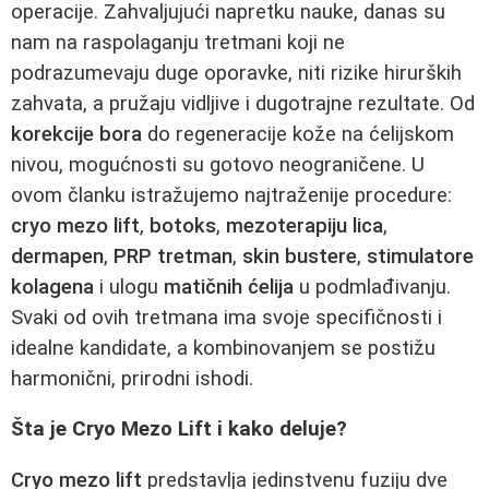
operacije. Zahvaljujući napretku nauke, danas su
nam na raspolaganju tretmani koji ne
podrazumevaju duge oporavke, niti rizike hirurških
zahvata, a pružaju vidljive i dugotrajne rezultate. Od
korekcije bora
do regeneracije kože na ćelijskom
nivou, mogućnosti su gotovo neograničene. U
ovom članku istražujemo najtraženije procedure:
cryo mezo lift
,
botoks
,
mezoterapiju lica
,
dermapen
,
PRP tretman
,
skin bustere
,
stimulatore
kolagena
i ulogu
matičnih ćelija
u podmlađivanju.
Svaki od ovih tretmana ima svoje specifičnosti i
idealne kandidate, a kombinovanjem se postižu
harmonični, prirodni ishodi.
Šta je Cryo Mezo Lift i kako deluje?
Cryo mezo lift
predstavlja jedinstvenu fuziju dve