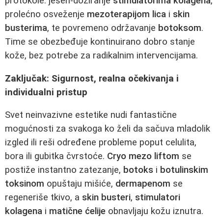
protokole: jesen-doziranje
stimulatorima kolagena
,
prolećno osveženje
mezoterapijom lica
i
skin
busterima
, te povremeno održavanje
botoksom
.
Time se obezbeđuje kontinuirano dobro stanje
kože, bez potrebe za radikalnim intervencijama.
Zaključak: Sigurnost, realna očekivanja i
individualni pristup
Svet neinvazivne estetike nudi fantastične
mogućnosti za svakoga ko želi da sačuva mladolik
izgled ili reši određene probleme poput celulita,
bora ili gubitka čvrstoće.
Cryo mezo liftom
se
postiže instantno zatezanje,
botoks
i
botulinskim
toksinom
opuštaju mišiće,
dermapenom
se
regeneriše tkivo, a
skin busteri
,
stimulatori
kolagena
i
matične ćelije
obnavljaju kožu iznutra.