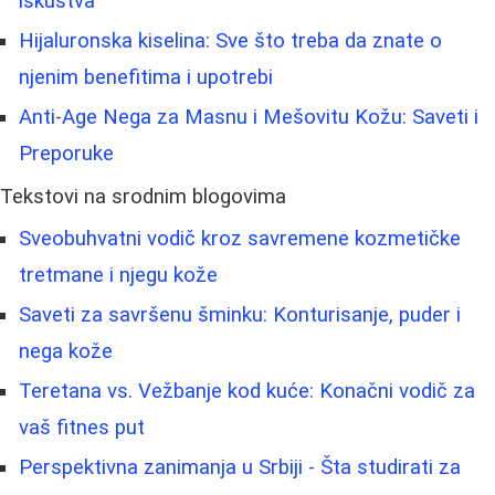
iskustva
Hijaluronska kiselina: Sve što treba da znate o
njenim benefitima i upotrebi
Anti-Age Nega za Masnu i Mešovitu Kožu: Saveti i
Preporuke
Tekstovi na srodnim blogovima
Sveobuhvatni vodič kroz savremene kozmetičke
tretmane i njegu kože
Saveti za savršenu šminku: Konturisanje, puder i
nega kože
Teretana vs. Vežbanje kod kuće: Konačni vodič za
vaš fitnes put
Perspektivna zanimanja u Srbiji - Šta studirati za