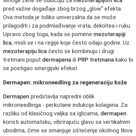
Mnoge žene se odlučuju za
mezoterapijom lica
pred važne događaje zbog brzog „glow” efekta.
Ova metoda je toliko univerzalna da se može
prilagoditi i za podmlađivanje vrata, dekoltea i ruku.
Upravo zbog toga, kada se pomene
mezoterapiji
lica
, misli se i na regije koje često odaju godine. Uz
mezoterapiju lica
često se kombinuju i drugi
tretmani poput
dermapena
ili
PRP tretmana
kako bi
se postigao sinergijski efekat.
Dermapen: mikroneedling za regeneraciju kože
Dermapen
predstavlja napredni oblik
mikroneedlinga - perkutane indukcije kolagena. Za
razliku od klasičnog valjka sa iglicama,
dermapen
koristi automatsku, vibrirajuću glavu sa vertikalnim
ubodima, čime se smanjuje oštećenje okolnog tkiva