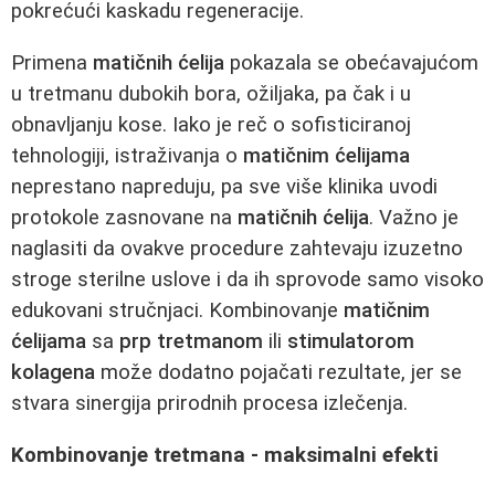
pokrećući kaskadu regeneracije.
Primena
matičnih ćelija
pokazala se obećavajućom
u tretmanu dubokih bora, ožiljaka, pa čak i u
obnavljanju kose. Iako je reč o sofisticiranoj
tehnologiji, istraživanja o
matičnim ćelijama
neprestano napreduju, pa sve više klinika uvodi
protokole zasnovane na
matičnih ćelija
. Važno je
naglasiti da ovakve procedure zahtevaju izuzetno
stroge sterilne uslove i da ih sprovode samo visoko
edukovani stručnjaci. Kombinovanje
matičnim
ćelijama
sa
prp tretmanom
ili
stimulatorom
kolagena
može dodatno pojačati rezultate, jer se
stvara sinergija prirodnih procesa izlečenja.
Kombinovanje tretmana - maksimalni efekti