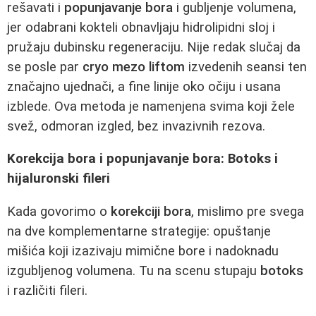
rešavati i
popunjavanje bora
i gubljenje volumena,
jer odabrani kokteli obnavljaju hidrolipidni sloj i
pružaju dubinsku regeneraciju. Nije redak slučaj da
se posle par
cryo mezo liftom
izvedenih seansi ten
značajno ujednači, a fine linije oko očiju i usana
izblede. Ova metoda je namenjena svima koji žele
svež, odmoran izgled, bez invazivnih rezova.
Korekcija bora i popunjavanje bora: Botoks i
hijaluronski fileri
Kada govorimo o
korekciji bora
, mislimo pre svega
na dve komplementarne strategije: opuštanje
mišića koji izazivaju mimične bore i nadoknadu
izgubljenog volumena. Tu na scenu stupaju
botoks
i različiti fileri.