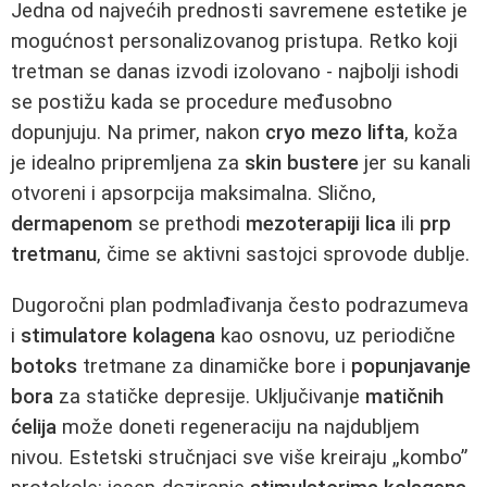
Jedna od najvećih prednosti savremene estetike je
mogućnost personalizovanog pristupa. Retko koji
tretman se danas izvodi izolovano - najbolji ishodi
se postižu kada se procedure međusobno
dopunjuju. Na primer, nakon
cryo mezo lifta
, koža
je idealno pripremljena za
skin bustere
jer su kanali
otvoreni i apsorpcija maksimalna. Slično,
dermapenom
se prethodi
mezoterapiji lica
ili
prp
tretmanu
, čime se aktivni sastojci sprovode dublje.
Dugoročni plan podmlađivanja često podrazumeva
i
stimulatore kolagena
kao osnovu, uz periodične
botoks
tretmane za dinamičke bore i
popunjavanje
bora
za statičke depresije. Uključivanje
matičnih
ćelija
može doneti regeneraciju na najdubljem
nivou. Estetski stručnjaci sve više kreiraju „kombo”