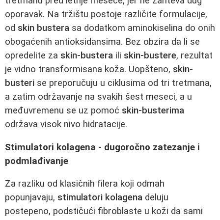
tretmanu pred letnje mesece, jer ne zahteva dug
oporavak. Na tržištu postoje različite formulacije,
od
skin bustera
sa dodatkom aminokiselina do onih
obogaćenih antioksidansima. Bez obzira da li se
opredelite za
skin-bustera
ili
skin-bustere
, rezultat
je vidno transformisana koža. Uopšteno,
skin-
busteri
se preporučuju u ciklusima od tri tretmana,
a zatim održavanje na svakih šest meseci, a u
međuvremenu se uz pomoć
skin-busterima
održava visok nivo hidratacije.
Stimulatori kolagena - dugoročno zatezanje i
podmlađivanje
Za razliku od klasičnih filera koji odmah
popunjavaju,
stimulatori kolagena
deluju
postepeno, podstičući fibroblaste u koži da sami