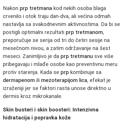
Nakon
prp tretmana
kod nekih osoba blaga
crvenilo i otok traju dan-dva, ali većina odmah
nastavlja sa svakodnevnim aktivnostima. Da bi se
postigli optimalni rezultati
prp tretmanom
,
preporučuje se serija od tri do četiri sesije na
mesečnom nivou, a zatim održavanje na šest
meseci. Zanimljivo je da
prp tretmanu
sve više
pribegavaju i mlađe osobe kao preventivnu meru
protiv starenja. Kada se
prp
kombinuje sa
dermapenom
ili
mezoterapijom lica
, efekat je
izraženiji jer se faktori rasta unose direktno u
dermis kroz mikrokanale.
Skin busteri i skin boosteri: Intenzivna
hidratacija i popravka kože