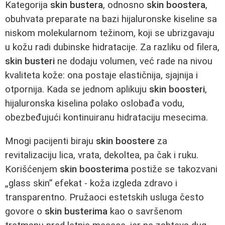
Kategorija
skin bustera
, odnosno
skin boostera
,
obuhvata preparate na bazi hijaluronske kiseline sa
niskom molekularnom težinom, koji se ubrizgavaju
u kožu radi dubinske hidratacije. Za razliku od filera,
skin busteri
ne dodaju volumen, već rade na nivou
kvaliteta kože: ona postaje elastičnija, sjajnija i
otpornija. Kada se jednom aplikuju
skin boosteri
,
hijaluronska kiselina polako oslobađa vodu,
obezbeđujući kontinuiranu hidrataciju mesecima.
Mnogi pacijenti biraju
skin boostere
za
revitalizaciju lica, vrata, dekoltea, pa čak i ruku.
Korišćenjem
skin boosterima
postiže se takozvani
„glass skin” efekat - koža izgleda zdravo i
transparentno. Pružaoci estetskih usluga često
govore o
skin busterima
kao o savršenom