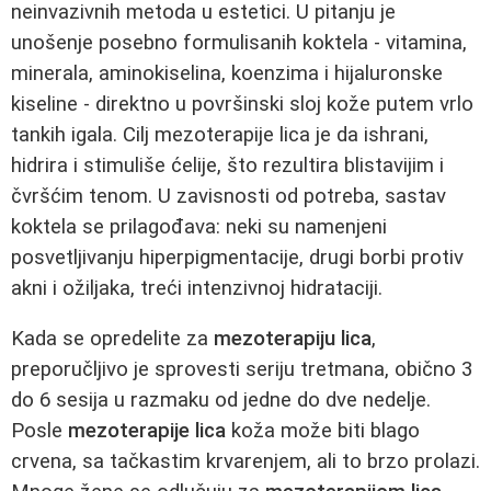
neinvazivnih metoda u estetici. U pitanju je
unošenje posebno formulisanih koktela - vitamina,
minerala, aminokiselina, koenzima i hijaluronske
kiseline - direktno u površinski sloj kože putem vrlo
tankih igala. Cilj mezoterapije lica je da ishrani,
hidrira i stimuliše ćelije, što rezultira blistavijim i
čvršćim tenom. U zavisnosti od potreba, sastav
koktela se prilagođava: neki su namenjeni
posvetljivanju hiperpigmentacije, drugi borbi protiv
akni i ožiljaka, treći intenzivnoj hidrataciji.
Kada se opredelite za
mezoterapiju lica
,
preporučljivo je sprovesti seriju tretmana, obično 3
do 6 sesija u razmaku od jedne do dve nedelje.
Posle
mezoterapije lica
koža može biti blago
crvena, sa tačkastim krvarenjem, ali to brzo prolazi.