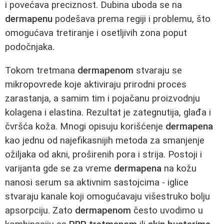
i povećava preciznost. Dubina uboda se na
dermapenu
podešava prema regiji i problemu, što
omogućava tretiranje i osetljivih zona poput
podočnjaka.
Tokom tretmana
dermapenom
stvaraju se
mikropovrede koje aktiviraju prirodni proces
zarastanja, a samim tim i pojačanu proizvodnju
kolagena i elastina. Rezultat je zategnutija, glađa i
čvršća koža. Mnogi opisuju korišćenje
dermapena
kao jednu od najefikasnijih metoda za smanjenje
ožiljaka od akni, proširenih pora i strija. Postoji i
varijanta gde se za vreme
dermapena
na kožu
nanosi serum sa aktivnim sastojcima - iglice
stvaraju kanale koji omogućavaju višestruko bolju
apsorpciju. Zato
dermapenom
često uvodimo u