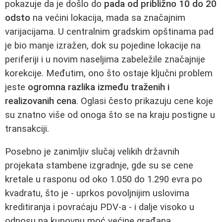
pokazuje da je došlo do
pada od približno 10 do 20
odsto
na većini lokacija, mada sa značajnim
varijacijama. U centralnim gradskim opštinama pad
je bio manje izražen, dok su pojedine lokacije na
periferiji i u novim naseljima zabeležile značajnije
korekcije. Međutim, ono što ostaje ključni problem
jeste
ogromna razlika između traženih i
realizovanih cena
. Oglasi često prikazuju cene koje
su znatno više od onoga što se na kraju postigne u
transakciji.
Posebno je zanimljiv slučaj velikih državnih
projekata stambene izgradnje, gde su se cene
kretale u rasponu od oko 1.050 do 1.290 evra po
kvadratu, što je - uprkos povoljnijim uslovima
kreditiranja i povraćaju PDV-a - i dalje visoko u
odnosu na kupovnu moć većine građana.