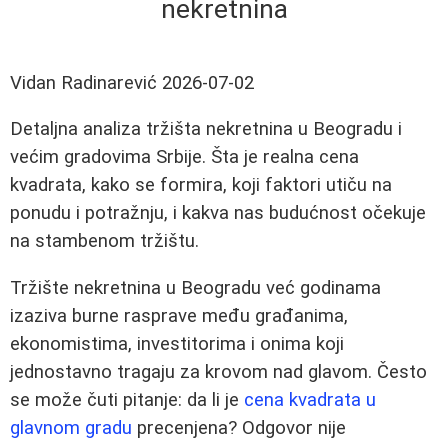
nekretnina
Vidan Radinarević
2026-07-02
Detaljna analiza tržišta nekretnina u Beogradu i
većim gradovima Srbije. Šta je realna cena
kvadrata, kako se formira, koji faktori utiču na
ponudu i potražnju, i kakva nas budućnost očekuje
na stambenom tržištu.
Tržište nekretnina u Beogradu već godinama
izaziva burne rasprave među građanima,
ekonomistima, investitorima i onima koji
jednostavno tragaju za krovom nad glavom. Često
se može čuti pitanje: da li je
cena kvadrata u
glavnom gradu
precenjena? Odgovor nije