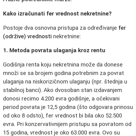
Kako izračunati fer vrednost nekretnine?
Postoje dva osnovna pristupa za određivanje
fer
(održive) vrednosti
nekretnine:
1. Metoda povrata ulaganja kroz rentu
Godišnja renta koju nekretnina može da donese
množi se sa brojem godina potrebnim za povrat
ulaganja na niskorizičnom ulaganju (npr. štednja u
stabilnoj banci). Ako dvosoban stan izdavanjem
donosi recimo 4.200 evra godišnje, a očekivani
period povrata je 12,5 godina (što odgovara prinosu
od oko 8 odsto), fer vrednost bi bila oko 52.500
evra. Pri konzervativnijem pristupu sa povratom od
15 godina, vrednost je oko 63.000 evra. Ovo su