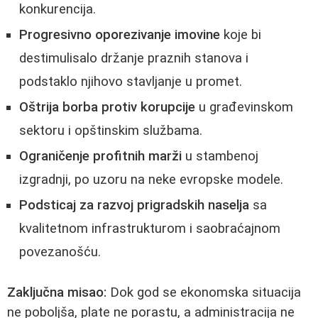
konkurencija.
Progresivno oporezivanje imovine
koje bi
destimulisalo držanje praznih stanova i
podstaklo njihovo stavljanje u promet.
Oštrija borba protiv korupcije
u građevinskom
sektoru i opštinskim službama.
Ograničenje profitnih marži
u stambenoj
izgradnji, po uzoru na neke evropske modele.
Podsticaj za razvoj prigradskih naselja
sa
kvalitetnom infrastrukturom i saobraćajnom
povezanošću.
Zaključna misao:
Dok god se ekonomska situacija
ne poboljša, plate ne porastu, a administracija ne