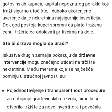
gotovinskih kupaca, kapital nepoznatog porekla koji
traži sigurno utočište, i duboko ukorenjeno
uverenje da je nekretnina najsigurnija investicija.
Dok god postoje kupci spremni da plate traženu
cenu, tržište će odolevati pritiscima na dole.
Šta bi država mogla da uradi?
Iskustva drugih zemalja pokazuju da
državne
intervencije
mogu značajno uticati na tržište
nekretnina. Među merama koje se najčešće
pominju u stručnoj javnosti su:
Pojednostavljenje i transparentnost procedure
za dobijanje građevinskih dozvola, čime bi se
otvorilo tržište za nove investitore i povećala