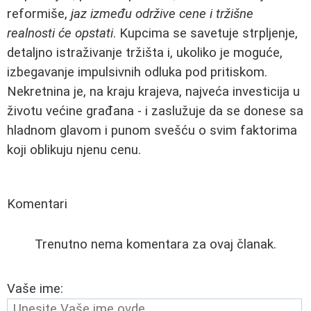
reformiše,
jaz između održive cene i tržišne
realnosti će opstati
. Kupcima se savetuje strpljenje,
detaljno istraživanje tržišta i, ukoliko je moguće,
izbegavanje impulsivnih odluka pod pritiskom.
Nekretnina je, na kraju krajeva, najveća investicija u
životu većine građana - i zaslužuje da se donese sa
hladnom glavom i punom svešću o svim faktorima
koji oblikuju njenu cenu.
Komentari
Trenutno nema komentara za ovaj članak.
Vaše ime: