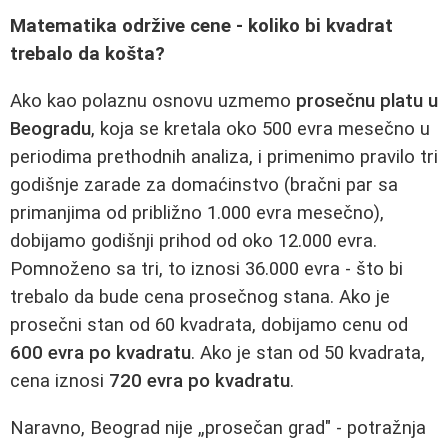
Matematika održive cene - koliko bi kvadrat
trebalo da košta?
Ako kao polaznu osnovu uzmemo
prosečnu platu u
Beogradu
, koja se kretala oko 500 evra mesečno u
periodima prethodnih analiza, i primenimo pravilo tri
godišnje zarade za domaćinstvo (bračni par sa
primanjima od približno 1.000 evra mesečno),
dobijamo godišnji prihod od oko 12.000 evra.
Pomnoženo sa tri, to iznosi 36.000 evra - što bi
trebalo da bude cena prosečnog stana. Ako je
prosečni stan od 60 kvadrata, dobijamo cenu od
600 evra po kvadratu
. Ako je stan od 50 kvadrata,
cena iznosi
720 evra po kvadratu
.
Naravno, Beograd nije „prosečan grad" - potražnja