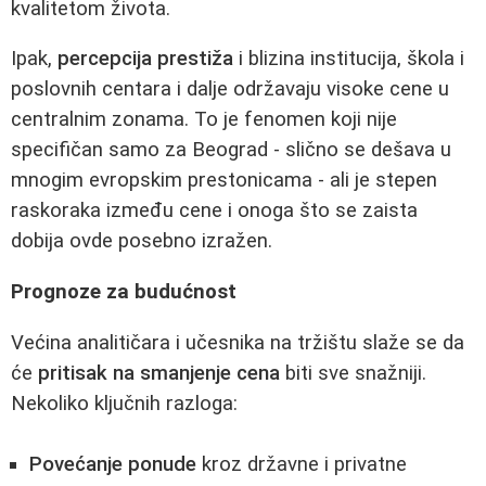
kvalitetom života.
Ipak,
percepcija prestiža
i blizina institucija, škola i
poslovnih centara i dalje održavaju visoke cene u
centralnim zonama. To je fenomen koji nije
specifičan samo za Beograd - slično se dešava u
mnogim evropskim prestonicama - ali je stepen
raskoraka između cene i onoga što se zaista
dobija ovde posebno izražen.
Prognoze za budućnost
Većina analitičara i učesnika na tržištu slaže se da
će
pritisak na smanjenje cena
biti sve snažniji.
Nekoliko ključnih razloga:
Povećanje ponude
kroz državne i privatne