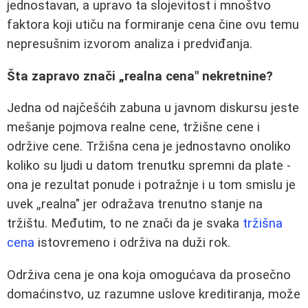
jednostavan, a upravo ta slojevitost i mnoštvo
faktora koji utiču na formiranje cena čine ovu temu
nepresušnim izvorom analiza i predviđanja.
Šta zapravo znači „realna cena" nekretnine?
Jedna od najčešćih zabuna u javnom diskursu jeste
mešanje pojmova realne cene, tržišne cene i
održive cene. Tržišna cena je jednostavno onoliko
koliko su ljudi u datom trenutku spremni da plate -
ona je rezultat ponude i potražnje i u tom smislu je
uvek „realna" jer odražava trenutno stanje na
tržištu. Međutim, to ne znači da je svaka
tržišna
cena
istovremeno i održiva na duži rok.
Održiva cena je ona koja omogućava da prosečno
domaćinstvo, uz razumne uslove kreditiranja, može