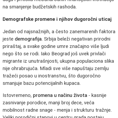
na smanjenje budžetskih rashoda.
Demografske promene i njihov dugoročni uticaj
Jedan od najsnažnijih, a često zanemarenih faktora
jeste
demografija
. Srbija beleži negativan prirodni
priraštaj, a svake godine umre značajno više ljudi
nego što se rodi. Iako Beograd još uvek privlači
migrante iz unutrašnjosti, ukupna populaciona slika
nije ohrabrujuća. Mladi sve više napuštaju zemlju
tražeći posao u inostranstvu, što dugoročno
smanjuje bazu potencijalnih kupaca.
Istovremeno,
promena u načinu života
- kasnije
zasnivanje porodice, manji broj dece, veća
mobilnost radne snage - menja i strukturu tražnje.
Veliki porodični stanovi u centru grada postaju