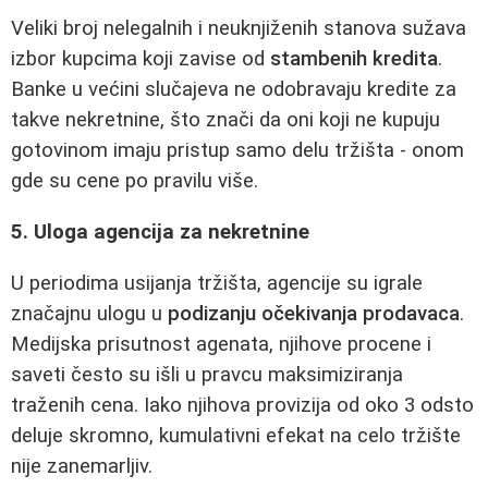
Veliki broj nelegalnih i neuknjiženih stanova sužava
izbor kupcima koji zavise od
stambenih kredita
.
Banke u većini slučajeva ne odobravaju kredite za
takve nekretnine, što znači da oni koji ne kupuju
gotovinom imaju pristup samo delu tržišta - onom
gde su cene po pravilu više.
5. Uloga agencija za nekretnine
U periodima usijanja tržišta, agencije su igrale
značajnu ulogu u
podizanju očekivanja prodavaca
.
Medijska prisutnost agenata, njihove procene i
saveti često su išli u pravcu maksimiziranja
traženih cena. Iako njihova provizija od oko 3 odsto
deluje skromno, kumulativni efekat na celo tržište
nije zanemarljiv.