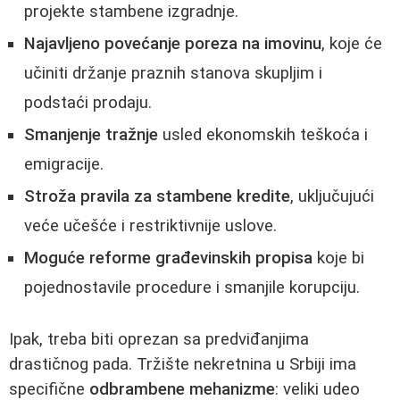
projekte stambene izgradnje.
Najavljeno povećanje poreza na imovinu
, koje će
učiniti držanje praznih stanova skupljim i
podstaći prodaju.
Smanjenje tražnje
usled ekonomskih teškoća i
emigracije.
Stroža pravila za stambene kredite
, uključujući
veće učešće i restriktivnije uslove.
Moguće reforme građevinskih propisa
koje bi
pojednostavile procedure i smanjile korupciju.
Ipak, treba biti oprezan sa predviđanjima
drastičnog pada. Tržište nekretnina u Srbiji ima
specifične
odbrambene mehanizme
: veliki udeo