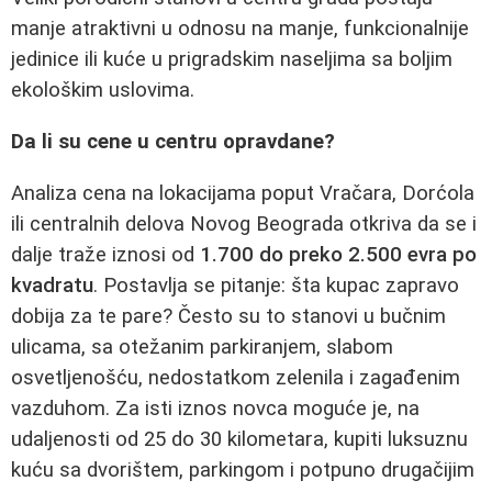
manje atraktivni u odnosu na manje, funkcionalnije
jedinice ili kuće u prigradskim naseljima sa boljim
ekološkim uslovima.
Da li su cene u centru opravdane?
Analiza cena na lokacijama poput Vračara, Dorćola
ili centralnih delova Novog Beograda otkriva da se i
dalje traže iznosi od
1.700 do preko 2.500 evra po
kvadratu
. Postavlja se pitanje: šta kupac zapravo
dobija za te pare? Često su to stanovi u bučnim
ulicama, sa otežanim parkiranjem, slabom
osvetljenošću, nedostatkom zelenila i zagađenim
vazduhom. Za isti iznos novca moguće je, na
udaljenosti od 25 do 30 kilometara, kupiti luksuznu
kuću sa dvorištem, parkingom i potpuno drugačijim