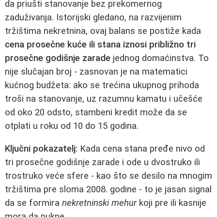
da priušti stanovanje bez prekomernog
zaduživanja. Istorijski gledano, na razvijenim
tržištima nekretnina, ovaj balans se postiže kada
cena prosečne kuće ili stana iznosi približno tri
prosečne godišnje zarade
jednog domaćinstva. To
nije slučajan broj - zasnovan je na matematici
kućnog budžeta: ako se trećina ukupnog prihoda
troši na stanovanje, uz razumnu kamatu i učešće
od oko 20 odsto, stambeni kredit može da se
otplati u roku od 10 do 15 godina.
Ključni pokazatelj:
Kada cena stana pređe nivo od
tri prosečne godišnje zarade i ode u dvostruko ili
trostruko veće sfere - kao što se desilo na mnogim
tržištima pre sloma 2008. godine - to je jasan signal
da se formira
nekretninski mehur
koji pre ili kasnije
mora da pukne.