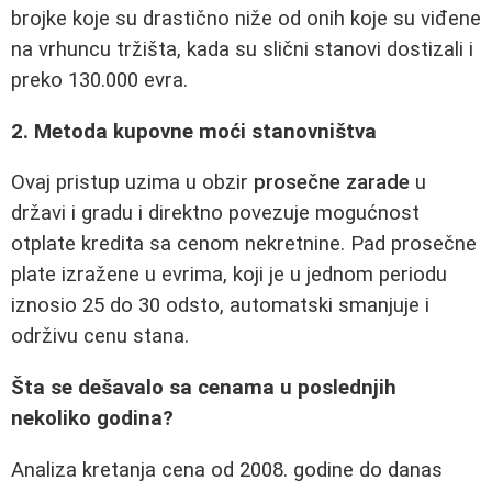
brojke koje su drastično niže od onih koje su viđene
na vrhuncu tržišta, kada su slični stanovi dostizali i
preko 130.000 evra.
2. Metoda kupovne moći stanovništva
Ovaj pristup uzima u obzir
prosečne zarade
u
državi i gradu i direktno povezuje mogućnost
otplate kredita sa cenom nekretnine. Pad prosečne
plate izražene u evrima, koji je u jednom periodu
iznosio 25 do 30 odsto, automatski smanjuje i
održivu cenu stana.
Šta se dešavalo sa cenama u poslednjih
nekoliko godina?
Analiza kretanja cena od 2008. godine do danas