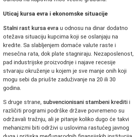
Uticaj kursa evra i ekonomske situacije
Stalni rast kursa evra
u odnosu na dinar dodatno
otežava situaciju kupcima koji se oslanjaju na
kredite. Sa slabljenjem domaće valute raste i
mesečna rata, dok plate stagniraju. Nezaposlenost,
pad industrijske proizvodnje i najave recesije
stvaraju okruženje u kojem je sve manje onih koji
mogu sebi da priušte zaduživanje na 20 ili 30
godina.
S druge strane,
subvencionisani stambeni krediti
i
različiti programi podrške države povremeno su
održavali tražnju, ali je pitanje koliko dugo će takvi
mehanizmi biti održivi u uslovima rastućeg javnog
duga i pritiska međunarodnih finansijskih institucija