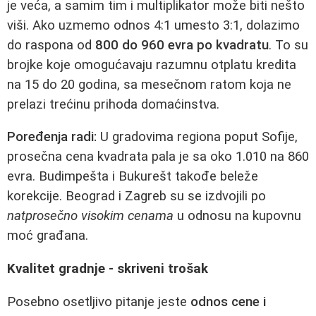
je veća, a samim tim i multiplikator može biti nešto
viši. Ako uzmemo odnos 4:1 umesto 3:1, dolazimo
do raspona od
800 do 960 evra po kvadratu
. To su
brojke koje omogućavaju razumnu otplatu kredita
na 15 do 20 godina, sa mesečnom ratom koja ne
prelazi trećinu prihoda domaćinstva.
Poređenja radi:
U gradovima regiona poput Sofije,
prosečna cena kvadrata pala je sa oko 1.010 na 860
evra. Budimpešta i Bukurešt takođe beleže
korekcije. Beograd i Zagreb su se izdvojili po
natprosečno visokim cenama
u odnosu na kupovnu
moć građana.
Kvalitet gradnje - skriveni trošak
Posebno osetljivo pitanje jeste
odnos cene i