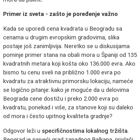
Primer iz sveta - zašto je poređenje važno
Kada se uporedi cena kvadrata u Beogradu sa
cenama u drugim evropskim gradovima, slika
postaje još zanimljivija. Neretko se u diskusijama
pominje primer stana na obali mora u Španiji od 135
kvadratnih metara koji košta oko 136.000 evra. Ako
bismo tu cenu sveli na približno 1.000 evra po
kvadratu za atraktivnu primorsku lokaciju, nameće
se logično pitanje: kako je moguće da u delovima
Beograda cene dostižu i preko 2.000 evra po
kvadratu, ponekad i više, za stanove koji su daleko
od mora i često upitnog kvaliteta gradnje?
Odgovor leži u
specifičnostima lokalnog tržišta
.
Beograd je najveći grad zapadnog Balkana, privlači