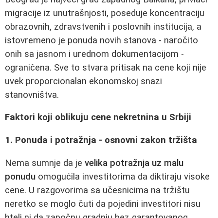
migracije iz unutrašnjosti, poseduje koncentraciju
obrazovnih, zdravstvenih i poslovnih institucija, a
istovremeno je ponuda novih stanova - naročito
onih sa jasnom i urednom dokumentacijom -
ograničena. Sve to stvara pritisak na cene koji nije
uvek proporcionalan ekonomskoj snazi
stanovništva.
Faktori koji oblikuju cene nekretnina u Srbiji
1. Ponuda i potražnja - osnovni zakon tržišta
Nema sumnje da je
velika potražnja uz malu
ponudu
omogućila investitorima da diktiraju visoke
cene. U razgovorima sa učesnicima na tržištu
neretko se moglo čuti da pojedini investitori nisu
hteli ni da započnu gradnju bez garantovanog