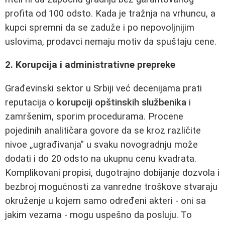
profita od 100 odsto. Kada je tražnja na vrhuncu, a
kupci spremni da se zaduže i po nepovoljnijim
uslovima, prodavci nemaju motiv da spuštaju cene.
2. Korupcija i administrativne prepreke
Građevinski sektor u Srbiji već decenijama prati
reputacija o
korupciji opštinskih službenika
i
zamršenim, sporim procedurama. Procene
pojedinih analitičara govore da se kroz različite
nivoe „ugrađivanja" u svaku novogradnju može
dodati i do 20 odsto na ukupnu cenu kvadrata.
Komplikovani propisi, dugotrajno dobijanje dozvola i
bezbroj mogućnosti za vanredne troškove stvaraju
okruženje u kojem samo određeni akteri - oni sa
jakim vezama - mogu uspešno da posluju. To