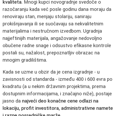
kvaliteta
. Mnogi kupci novogradnje svedoče o
razočaranju kada već posle godinu dana moraju da
renoviraju stan, menjaju stolariju, saniraju
prokišnjavanja ili se suočavaju sa nekvalitetnim
materijalima i nestručnom izvedbom. Ugradnja
najjeftinijih materijala, angažovanje nedovoljno
obučene radne snage i odsustvo efikasne kontrole
postali su, nažalost, prepoznatljiv obrazac na
mnogim gradilištima.
Kada se uzme u obzir da je cena izgradnje - u
zavisnosti od standarda - između 400 i 600 evra po
kvadratu (a u nekim državnim projektima, prema
dostupnim informacijama, i značajno niže), postaje
jasno da
najveći deo konačne cene odlazi na
lokaciju, profit investitora, administrativne namete
i razne posredničke marže
.