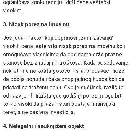
ograničava konkurenciju i drži cene veštački
visokim.
3. Nizak porez na imovinu
Još jedan faktor koji doprinosi „zamrzavanju"
visokih cena jeste
vrlo nizak porez na imovinu
koji
omogućava vlasnicima da godinama drže prazne
stanove bez značajnih troškova. Kada posedovanje
nekretnine ne košta gotovo ništa, prodavac može
da odbija ponude i čeka onog jednog kupca koji će
pristati na traženu cenu. Ovo je suštinski različito
od razvijenih tržišta gde godišnji porezi mogu biti
toliko visoki da prazan stan postaje finansijski
teret, a ne pasivna investicija.
4. Nelegalni i neuknjiženi objekti