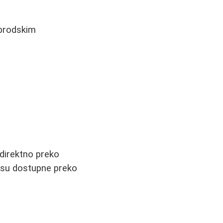
 brodskim
i direktno preko
nisu dostupne preko