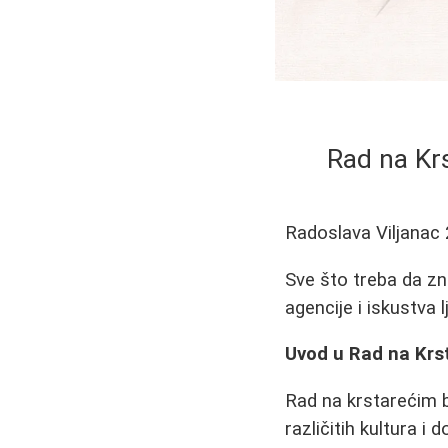
Rad na Kr
Radoslava Viljanac
Sve što treba da zna
agencije i iskustva l
Uvod u Rad na Krs
Rad na krstarećim b
različitih kultura 