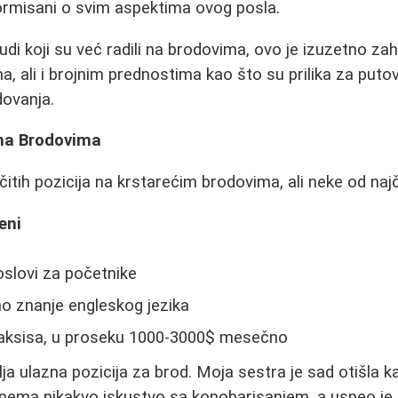
ormisani o svim aspektima ovog posla.
udi koji su već radili na brodovima, ovo je izuzetno z
, ali i brojnim prednostima kao što su prilika za puto
ovanja.
 na Brodovima
čitih pozicija na krstarećim brodovima, ali neke od naj
eni
oslovi za početnike
o znanje engleskog jezika
baksisa, u proseku 1000-3000$ mesečno
lja ulazna pozicija za brod. Moja sestra je sad otišla k
 nema nikakvo iskustvo sa konobarisanjem, a uspeo je n