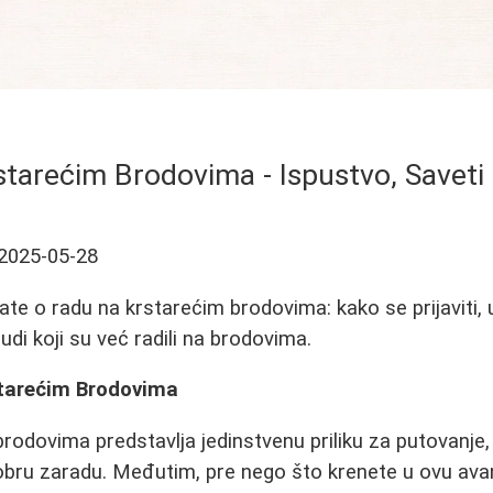
starećim Brodovima - Ispustvo, Saveti 
2025-05-28
te o radu na krstarećim brodovima: kako se prijaviti, u
judi koji su već radili na brodovima.
tarećim Brodovima
rodovima predstavlja jedinstvenu priliku za putovanje
i dobru zaradu. Međutim, pre nego što krenete u ovu ava