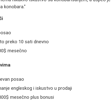
a konobara."
či
 posao
o preko 10 sati dnevno
200$ mesečno
ovima
htevan posao
nanje engleskog i iskustvo u prodaji
800$ mesečno plus bonusi