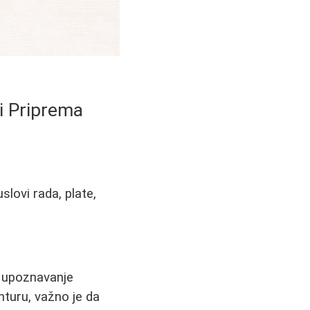
i Priprema
slovi rada, plate,
, upoznavanje
nturu, važno je da