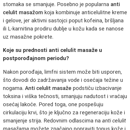
stomaka se smanjuje. Posebno je popularna
anti
celulit masažom
koja kombinuje anticelulitne kreme
i gelove, jer aktivni sastojci poput kofeina, bršljana
ili L-karnitina prodiru dublje u kožu kada se nanose
uz masažne pokrete.
Koje su prednosti anti celulit masaže u
postporođajnom periodu?
Nakon porođaja, limfni sistem može biti usporen,
što dovodi do zadržavanja vode i osećaja težine u
nogama.
Anti celulit masaže
podstiču izbacivanje
toksina i viška tečnosti, smanjuju nadutost i vraćaju
osećaj lakoće. Pored toga, one pospešuju
cirkulaciju krvi, što je ključno za regeneraciju kože i
smanjenje strija. Redovnim odlascima na
anti celulit
masažama
možete značajno popraviti tonus kože i