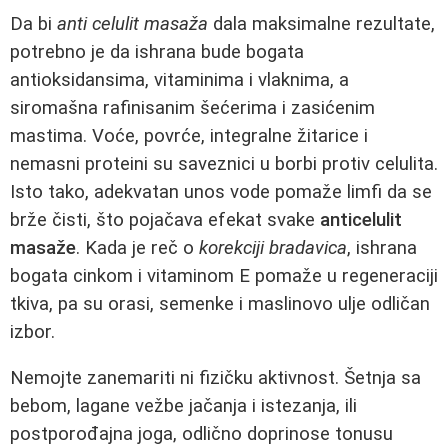
Da bi
anti celulit masaža
dala maksimalne rezultate,
potrebno je da ishrana bude bogata
antioksidansima, vitaminima i vlaknima, a
siromašna rafinisanim šećerima i zasićenim
mastima. Voće, povrće, integralne žitarice i
nemasni proteini su saveznici u borbi protiv celulita.
Isto tako, adekvatan unos vode pomaže limfi da se
brže čisti, što pojačava efekat svake
anticelulit
masaže
. Kada je reč o
korekciji bradavica
, ishrana
bogata cinkom i vitaminom E pomaže u regeneraciji
tkiva, pa su orasi, semenke i maslinovo ulje odličan
izbor.
Nemojte zanemariti ni fizičku aktivnost. Šetnja sa
bebom, lagane vežbe jačanja i istezanja, ili
postporođajna joga, odlično doprinose tonusu