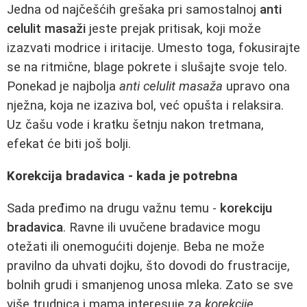
Jedna od najčešćih grešaka pri samostalnoj
anti
celulit masaži
jeste prejak pritisak, koji može
izazvati modrice i iritacije. Umesto toga, fokusirajte
se na ritmične, blage pokrete i slušajte svoje telo.
Ponekad je najbolja
anti celulit masaža
upravo ona
nježna, koja ne izaziva bol, već opušta i relaksira.
Uz čašu vode i kratku šetnju nakon tretmana,
efekat će biti još bolji.
Korekcija bradavica - kada je potrebna
Sada pređimo na drugu važnu temu -
korekciju
bradavica
. Ravne ili uvučene bradavice mogu
otežati ili onemogućiti dojenje. Beba ne može
pravilno da uhvati dojku, što dovodi do frustracije,
bolnih grudi i smanjenog unosa mleka. Zato se sve
više trudnica i mama interesuje za
korekcije