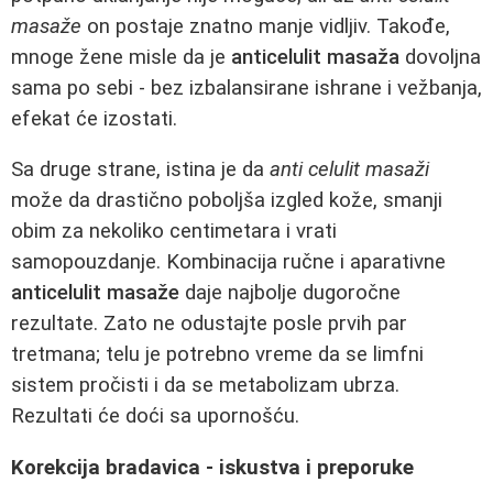
masaže
on postaje znatno manje vidljiv. Takođe,
mnoge žene misle da je
anticelulit masaža
dovoljna
sama po sebi - bez izbalansirane ishrane i vežbanja,
efekat će izostati.
Sa druge strane, istina je da
anti celulit masaži
može da drastično poboljša izgled kože, smanji
obim za nekoliko centimetara i vrati
samopouzdanje. Kombinacija ručne i aparativne
anticelulit masaže
daje najbolje dugoročne
rezultate. Zato ne odustajte posle prvih par
tretmana; telu je potrebno vreme da se limfni
sistem pročisti i da se metabolizam ubrza.
Rezultati će doći sa upornošću.
Korekcija bradavica - iskustva i preporuke