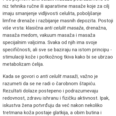
niz tehnika ručne ili aparativne masaže koje za cilj
imaju smanjenje vidljivosti celulita, poboljšanje
limfne drenaže i razbijanje masnih depozita. Postoji
više vrsta: klasična
anti celulit masaža
, drenažna,
masaža medom, vakuum masaža i masaža
specijalnim valjcima. Svaka od njih ima svoje
specifičnosti, ali sve se baziraju na istom principu -
stimulaciji kože i potkožnog tkiva kako bi se ubrzao
metabolizam ćelija.
Kada se govori o
anti celulit masaži
, važno je
razumeti da se ne radi o čarobnom štapiću.
Rezultati dolaze postepeno i podrazumevaju
redovnost, zdravu ishranu i fizičku aktivnost. Ipak,
iskustva žena potvrđuju da već nakon nekoliko
tretmana koža postaje glatkija, a obim butina i