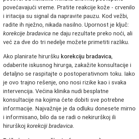
povećavajući vreme. Pratite reakcije kože - crvenilo
i iritacija su signal da napravite pauzu. Kod vežbi,
radite ih nježno, nikada nasilno. Upornost je ključ:
korekcije bradavica
ne daju rezultate preko noći, ali
već za dve do tri nedelje možete primetiti razliku.
Ako planirate hiruršku
korekciju bradavica
,
odaberite iskusnog hirurga, zakažite konsultacije i
detaljno se raspitajte o postoperativnom toku. Iako
je ovo trajno rešenje, ono nosi rizike kao i svaka
intervencija. Većina klinika nudi besplatne
konsultacije na kojima ćete dobiti sve potrebne
informacije. Najvažnije je da odluku donesete mirno
i informisano, bilo da se radi o nekirurškoj ili
hirurškoj
korekciji bradavica
.