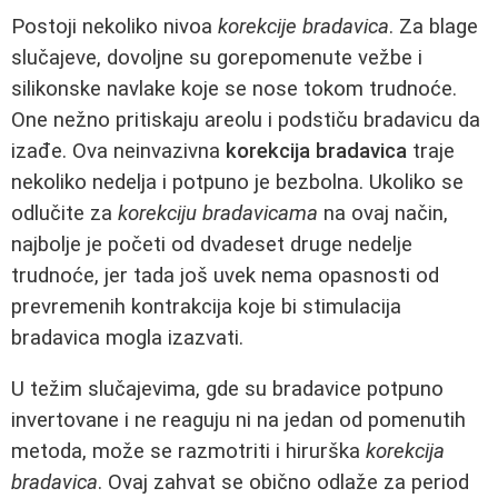
Postoji nekoliko nivoa
korekcije bradavica
. Za blage
slučajeve, dovoljne su gorepomenute vežbe i
silikonske navlake koje se nose tokom trudnoće.
One nežno pritiskaju areolu i podstiču bradavicu da
izađe. Ova neinvazivna
korekcija bradavica
traje
nekoliko nedelja i potpuno je bezbolna. Ukoliko se
odlučite za
korekciju bradavicama
na ovaj način,
najbolje je početi od dvadeset druge nedelje
trudnoće, jer tada još uvek nema opasnosti od
prevremenih kontrakcija koje bi stimulacija
bradavica mogla izazvati.
U težim slučajevima, gde su bradavice potpuno
invertovane i ne reaguju ni na jedan od pomenutih
metoda, može se razmotriti i hirurška
korekcija
bradavica
. Ovaj zahvat se obično odlaže za period