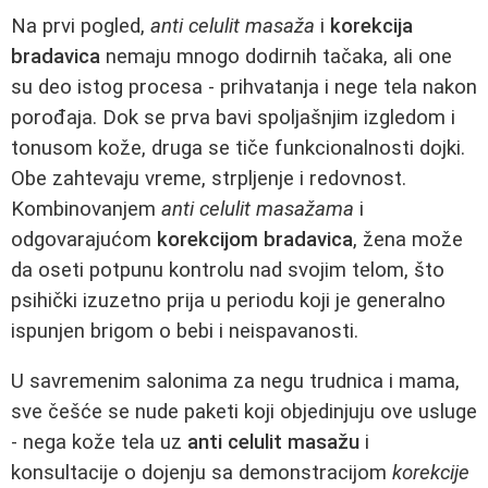
Na prvi pogled,
anti celulit masaža
i
korekcija
bradavica
nemaju mnogo dodirnih tačaka, ali one
su deo istog procesa - prihvatanja i nege tela nakon
porođaja. Dok se prva bavi spoljašnjim izgledom i
tonusom kože, druga se tiče funkcionalnosti dojki.
Obe zahtevaju vreme, strpljenje i redovnost.
Kombinovanjem
anti celulit masažama
i
odgovarajućom
korekcijom bradavica
, žena može
da oseti potpunu kontrolu nad svojim telom, što
psihički izuzetno prija u periodu koji je generalno
ispunjen brigom o bebi i neispavanosti.
U savremenim salonima za negu trudnica i mama,
sve češće se nude paketi koji objedinjuju ove usluge
- nega kože tela uz
anti celulit masažu
i
konsultacije o dojenju sa demonstracijom
korekcije