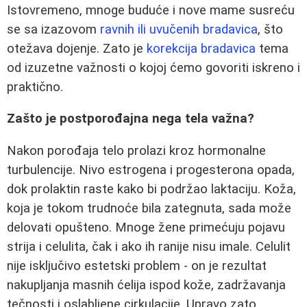
Istovremeno, mnoge buduće i nove mame susreću
se sa izazovom
ravnih ili uvučenih bradavica
, što
otežava dojenje. Zato je
korekcija bradavica
tema
od izuzetne važnosti o kojoj ćemo govoriti iskreno i
praktično.
Zašto je postporođajna nega tela važna?
Nakon porođaja telo prolazi kroz hormonalne
turbulencije. Nivo estrogena i progesterona opada,
dok prolaktin raste kako bi podržao laktaciju. Koža,
koja je tokom trudnoće bila zategnuta, sada može
delovati opušteno. Mnoge žene primećuju pojavu
strija i celulita, čak i ako ih ranije nisu imale. Celulit
nije isključivo estetski problem - on je rezultat
nakupljanja masnih ćelija ispod kože, zadržavanja
tečnosti i oslabljene cirkulacije. Upravo zato