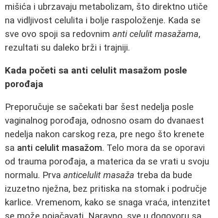
mišića i ubrzavaju metabolizam, što direktno utiče
na vidljivost celulita i bolje raspoloženje. Kada se
sve ovo spoji sa redovnim
anti celulit masažama
,
rezultati su daleko brži i trajniji.
Kada početi sa anti celulit masažom posle
porođaja
Preporučuje se sačekati bar šest nedelja posle
vaginalnog porođaja, odnosno osam do dvanaest
nedelja nakon carskog reza, pre nego što krenete
sa
anti celulit masažom
. Telo mora da se oporavi
od trauma porođaja, a materica da se vrati u svoju
normalu. Prva
anticelulit masaža
treba da bude
izuzetno nježna, bez pritiska na stomak i područje
karlice. Vremenom, kako se snaga vraća, intenzitet
se može pojačavati. Naravno, sve u dogovoru sa