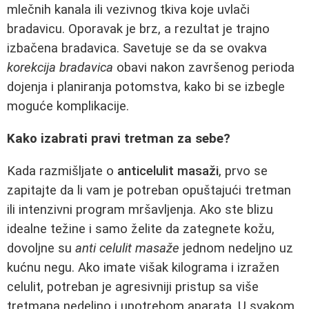
mlečnih kanala ili vezivnog tkiva koje uvlači
bradavicu. Oporavak je brz, a rezultat je trajno
izbačena bradavica. Savetuje se da se ovakva
korekcija bradavica
obavi nakon završenog perioda
dojenja i planiranja potomstva, kako bi se izbegle
moguće komplikacije.
Kako izabrati pravi tretman za sebe?
Kada razmišljate o
anticelulit masaži
, prvo se
zapitajte da li vam je potreban opuštajući tretman
ili intenzivni program mršavljenja. Ako ste blizu
idealne težine i samo želite da zategnete kožu,
dovoljne su
anti celulit masaže
jednom nedeljno uz
kućnu negu. Ako imate višak kilograma i izražen
celulit, potreban je agresivniji pristup sa više
tretmana nedeljno i upotrebom aparata. U svakom