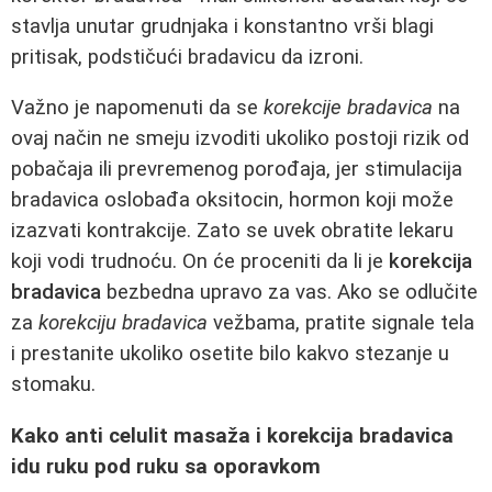
stavlja unutar grudnjaka i konstantno vrši blagi
pritisak, podstičući bradavicu da izroni.
Važno je napomenuti da se
korekcije bradavica
na
ovaj način ne smeju izvoditi ukoliko postoji rizik od
pobačaja ili prevremenog porođaja, jer stimulacija
bradavica oslobađa oksitocin, hormon koji može
izazvati kontrakcije. Zato se uvek obratite lekaru
koji vodi trudnoću. On će proceniti da li je
korekcija
bradavica
bezbedna upravo za vas. Ako se odlučite
za
korekciju bradavica
vežbama, pratite signale tela
i prestanite ukoliko osetite bilo kakvo stezanje u
stomaku.
Kako anti celulit masaža i korekcija bradavica
idu ruku pod ruku sa oporavkom