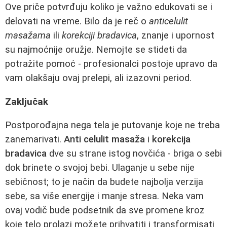
Ove priče potvrđuju koliko je važno edukovati se i
delovati na vreme. Bilo da je reč o
anticelulit
masažama
ili
korekciji bradavica
, znanje i upornost
su najmoćnije oružje. Nemojte se stideti da
potražite pomoć - profesionalci postoje upravo da
vam olakšaju ovaj prelepi, ali izazovni period.
Zaključak
Postporođajna nega tela je putovanje koje ne treba
zanemarivati.
Anti celulit masaža
i
korekcija
bradavica
dve su strane istog novčića - briga o sebi
dok brinete o svojoj bebi. Ulaganje u sebe nije
sebičnost; to je način da budete najbolja verzija
sebe, sa više energije i manje stresa. Neka vam
ovaj vodič bude podsetnik da sve promene kroz
koje telo prolazi možete prihvatiti i transformisati