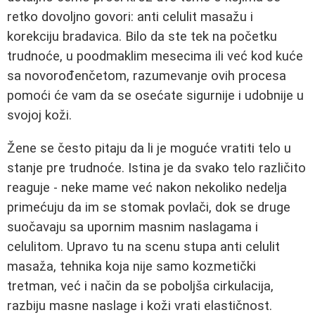
retko dovoljno govori: anti celulit masažu i
korekciju bradavica. Bilo da ste tek na početku
trudnoće, u poodmaklim mesecima ili već kod kuće
sa novorođenčetom, razumevanje ovih procesa
pomoći će vam da se osećate sigurnije i udobnije u
svojoj koži.
Žene se često pitaju da li je moguće vratiti telo u
stanje pre trudnoće. Istina je da svako telo različito
reaguje - neke mame već nakon nekoliko nedelja
primećuju da im se stomak povlači, dok se druge
suočavaju sa upornim masnim naslagama i
celulitom. Upravo tu na scenu stupa anti celulit
masaža, tehnika koja nije samo kozmetički
tretman, već i način da se poboljša cirkulacija,
razbiju masne naslage i koži vrati elastičnost.