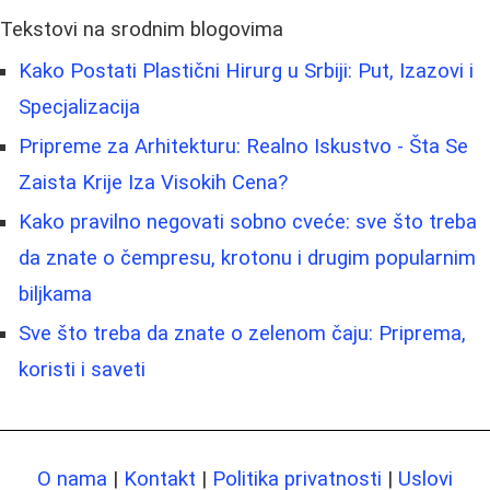
Tekstovi na srodnim blogovima
Kako Postati Plastični Hirurg u Srbiji: Put, Izazovi i
Specjalizacija
Pripreme za Arhitekturu: Realno Iskustvo - Šta Se
Zaista Krije Iza Visokih Cena?
Kako pravilno negovati sobno cveće: sve što treba
da znate o čempresu, krotonu i drugim popularnim
biljkama
Sve što treba da znate o zelenom čaju: Priprema,
koristi i saveti
O nama
|
Kontakt
|
Politika privatnosti
|
Uslovi