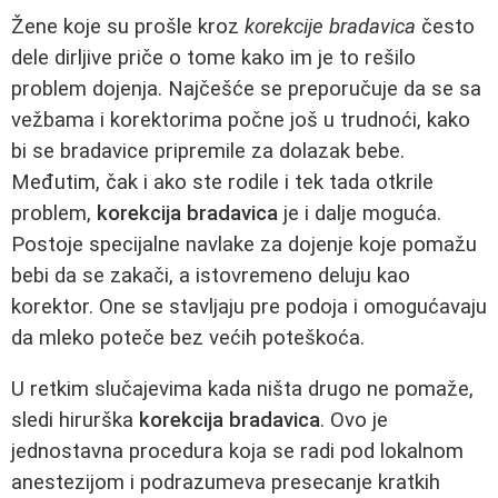
Žene koje su prošle kroz
korekcije bradavica
često
dele dirljive priče o tome kako im je to rešilo
problem dojenja. Najčešće se preporučuje da se sa
vežbama i korektorima počne još u trudnoći, kako
bi se bradavice pripremile za dolazak bebe.
Međutim, čak i ako ste rodile i tek tada otkrile
problem,
korekcija bradavica
je i dalje moguća.
Postoje specijalne navlake za dojenje koje pomažu
bebi da se zakači, a istovremeno deluju kao
korektor. One se stavljaju pre podoja i omogućavaju
da mleko poteče bez većih poteškoća.
U retkim slučajevima kada ništa drugo ne pomaže,
sledi hirurška
korekcija bradavica
. Ovo je
jednostavna procedura koja se radi pod lokalnom
anestezijom i podrazumeva presecanje kratkih