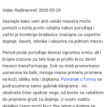
Vidan Radinarević
2026-05-29
Saznajte kako vam anti celulit masaža može
pomoći u borbi protiv celulita nakon porođaja i
zašto je korekcija bradavica značajna za uspešno
dojenje. Saveti, tehnike i iskustva na jednom mestu.
Period posle porođaja donosi ogromnu sreću, ali i
brojne izazove za telo koje je prošlo kroz devet
meseci transformacija. Dok su misli prvenstveno
usmerene ka bebi, mnoge mame primete promene
na koži, obliku tela i dojkama.
Povratak u formu
ne
podrazumeva samo gubitak kilograma - on
obuhvata čitav spektar nege, od borbe sa celulitom
do pripreme grudi za dojenje. U ovom vodiču
detaljno ćemo proći kroz dve teme o kojima se