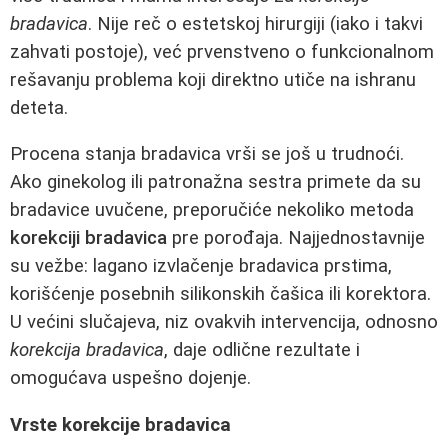
bradavica
. Nije reč o estetskoj hirurgiji (iako i takvi
zahvati postoje), već prvenstveno o funkcionalnom
rešavanju problema koji direktno utiče na ishranu
deteta.
Procena stanja bradavica vrši se još u trudnoći.
Ako ginekolog ili patronažna sestra primete da su
bradavice uvučene, preporučiće nekoliko metoda
korekciji bradavica
pre porođaja. Najjednostavnije
su vežbe: lagano izvlačenje bradavica prstima,
korišćenje posebnih silikonskih čašica ili korektora.
U većini slučajeva, niz ovakvih intervencija, odnosno
korekcija bradavica
, daje odlične rezultate i
omogućava uspešno dojenje.
Vrste korekcije bradavica