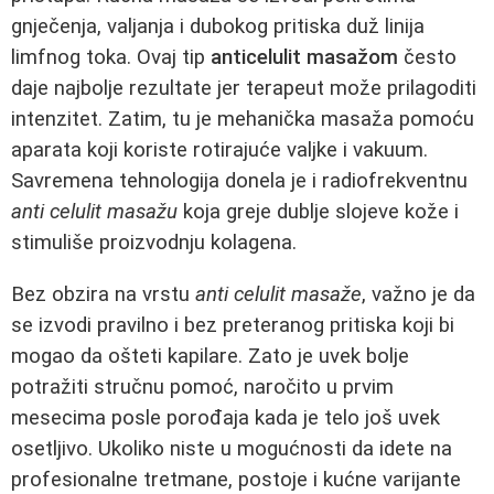
gnječenja, valjanja i dubokog pritiska duž linija
limfnog toka. Ovaj tip
anticelulit masažom
često
daje najbolje rezultate jer terapeut može prilagoditi
intenzitet. Zatim, tu je mehanička masaža pomoću
aparata koji koriste rotirajuće valjke i vakuum.
Savremena tehnologija donela je i radiofrekventnu
anti celulit masažu
koja greje dublje slojeve kože i
stimuliše proizvodnju kolagena.
Bez obzira na vrstu
anti celulit masaže
, važno je da
se izvodi pravilno i bez preteranog pritiska koji bi
mogao da ošteti kapilare. Zato je uvek bolje
potražiti stručnu pomoć, naročito u prvim
mesecima posle porođaja kada je telo još uvek
osetljivo. Ukoliko niste u mogućnosti da idete na
profesionalne tretmane, postoje i kućne varijante