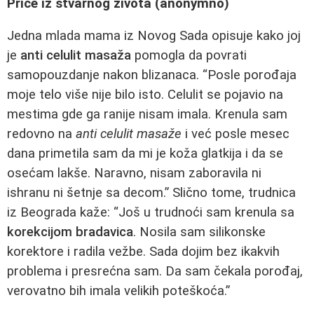
Priče iz stvarnog života (anonymno)
Jedna mlada mama iz Novog Sada opisuje kako joj
je
anti celulit masaža
pomogla da povrati
samopouzdanje nakon blizanaca. “Posle porođaja
moje telo više nije bilo isto. Celulit se pojavio na
mestima gde ga ranije nisam imala. Krenula sam
redovno na
anti celulit masaže
i već posle mesec
dana primetila sam da mi je koža glatkija i da se
osećam lakše. Naravno, nisam zaboravila ni
ishranu ni šetnje sa decom.” Slično tome, trudnica
iz Beograda kaže: “Još u trudnoći sam krenula sa
korekcijom bradavica
. Nosila sam silikonske
korektore i radila vežbe. Sada dojim bez ikakvih
problema i presrećna sam. Da sam čekala porođaj,
verovatno bih imala velikih poteškoća.”