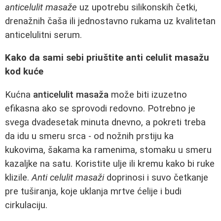
anticelulit masaže
uz upotrebu silikonskih četki,
drenažnih čaša ili jednostavno rukama uz kvalitetan
anticelulitni serum.
Kako da sami sebi priuštite anti celulit masažu
kod kuće
Kućna
anticelulit masaža
može biti izuzetno
efikasna ako se sprovodi redovno. Potrebno je
svega dvadesetak minuta dnevno, a pokreti treba
da idu u smeru srca - od nožnih prstiju ka
kukovima, šakama ka ramenima, stomaku u smeru
kazaljke na satu. Koristite ulje ili kremu kako bi ruke
klizile.
Anti celulit masaži
doprinosi i suvo četkanje
pre tuširanja, koje uklanja mrtve ćelije i budi
cirkulaciju.