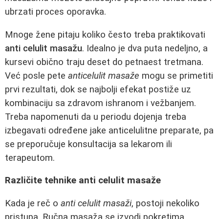
ubrzati proces oporavka.
Mnoge žene pitaju koliko često treba praktikovati
anti celulit masažu
. Idealno je dva puta nedeljno, a
kursevi obično traju deset do petnaest tretmana.
Već posle pete
anticelulit masaže
mogu se primetiti
prvi rezultati, dok se najbolji efekat postiže uz
kombinaciju sa zdravom ishranom i vežbanjem.
Treba napomenuti da u periodu dojenja treba
izbegavati određene jake anticelulitne preparate, pa
se preporučuje konsultacija sa lekarom ili
terapeutom.
Različite tehnike anti celulit masaže
Kada je reč o
anti celulit masaži
, postoji nekoliko
pristupa. Ručna masaža se izvodi pokretima