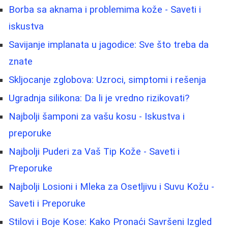
Borbа sa aknama i problemima kože - Saveti i
iskustva
Savijanje implanata u jagodice: Sve što treba da
znate
Skljocanje zglobova: Uzroci, simptomi i rešenja
Ugradnja silikona: Da li je vredno rizikovati?
Najbolji šamponi za vašu kosu - Iskustva i
preporuke
Najbolji Puderi za Vaš Tip Kože - Saveti i
Preporuke
Najbolji Losioni i Mleka za Osetljivu i Suvu Kožu -
Saveti i Preporuke
Stilovi i Boje Kose: Kako Pronaći Savršeni Izgled