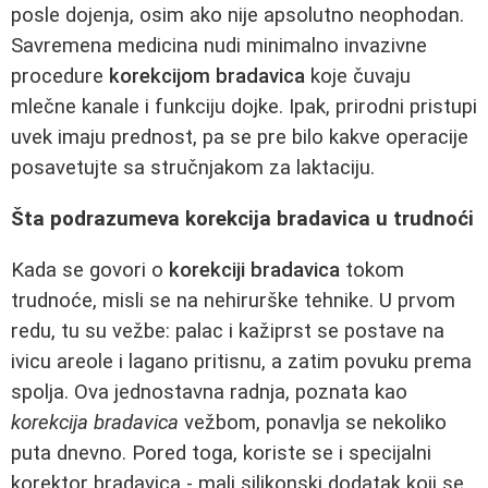
posle dojenja, osim ako nije apsolutno neophodan.
Savremena medicina nudi minimalno invazivne
procedure
korekcijom bradavica
koje čuvaju
mlečne kanale i funkciju dojke. Ipak, prirodni pristupi
uvek imaju prednost, pa se pre bilo kakve operacije
posavetujte sa stručnjakom za laktaciju.
Šta podrazumeva korekcija bradavica u trudnoći
Kada se govori o
korekciji bradavica
tokom
trudnoće, misli se na nehirurške tehnike. U prvom
redu, tu su vežbe: palac i kažiprst se postave na
ivicu areole i lagano pritisnu, a zatim povuku prema
spolja. Ova jednostavna radnja, poznata kao
korekcija bradavica
vežbom, ponavlja se nekoliko
puta dnevno. Pored toga, koriste se i specijalni
korektor bradavica - mali silikonski dodatak koji se