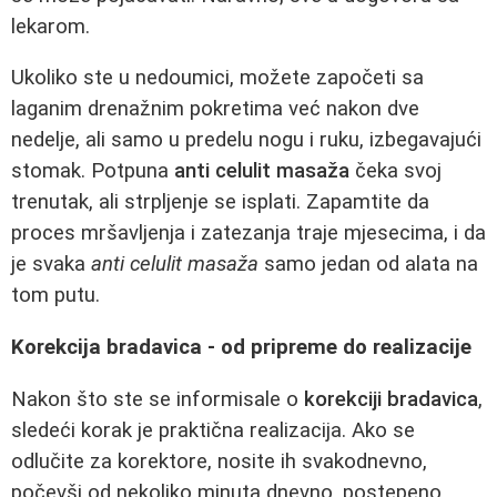
lekarom.
Ukoliko ste u nedoumici, možete započeti sa
laganim drenažnim pokretima već nakon dve
nedelje, ali samo u predelu nogu i ruku, izbegavajući
stomak. Potpuna
anti celulit masaža
čeka svoj
trenutak, ali strpljenje se isplati. Zapamtite da
proces mršavljenja i zatezanja traje mjesecima, i da
je svaka
anti celulit masaža
samo jedan od alata na
tom putu.
Korekcija bradavica - od pripreme do realizacije
Nakon što ste se informisale o
korekciji bradavica
,
sledeći korak je praktična realizacija. Ako se
odlučite za korektore, nosite ih svakodnevno,
počevši od nekoliko minuta dnevno, postepeno