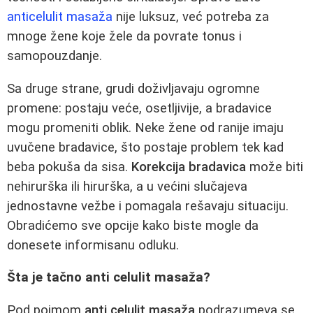
anticelulit masaža
nije luksuz, već potreba za
mnoge žene koje žele da povrate tonus i
samopouzdanje.
Sa druge strane, grudi doživljavaju ogromne
promene: postaju veće, osetljivije, a bradavice
mogu promeniti oblik. Neke žene od ranije imaju
uvučene bradavice, što postaje problem tek kad
beba pokuša da sisa.
Korekcija bradavica
može biti
nehirurška ili hirurška, a u većini slučajeva
jednostavne vežbe i pomagala rešavaju situaciju.
Obradićemo sve opcije kako biste mogle da
donesete informisanu odluku.
Šta je tačno anti celulit masaža?
Pod pojmom
anti celulit masaža
podrazumeva se