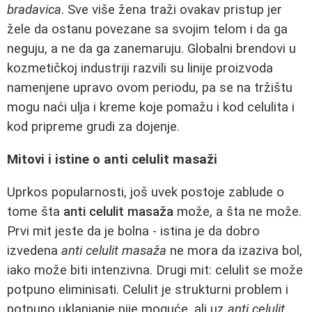
bradavica
. Sve više žena traži ovakav pristup jer
žele da ostanu povezane sa svojim telom i da ga
neguju, a ne da ga zanemaruju. Globalni brendovi u
kozmetičkoj industriji razvili su linije proizvoda
namenjene upravo ovom periodu, pa se na tržištu
mogu naći ulja i kreme koje pomažu i kod celulita i
kod pripreme grudi za dojenje.
Mitovi i istine o anti celulit masaži
Uprkos popularnosti, još uvek postoje zablude o
tome šta
anti celulit masaža
može, a šta ne može.
Prvi mit jeste da je bolna - istina je da dobro
izvedena
anti celulit masaža
ne mora da izaziva bol,
iako može biti intenzivna. Drugi mit: celulit se može
potpuno eliminisati. Celulit je strukturni problem i
potpuno uklanjanje nije moguće, ali uz
anti celulit