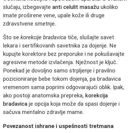
slučaju, izbegavajte
anti celulit masažu
ukoliko
imate proširene vene, upale kože ili druge
zdravstvene smetnje.
Što se
korekcije bradavica
tiče, slušajte savet
lekara i sertifikovanih savetnika za dojenje. Ne
kupujte korektore bez preporuke i ne pokušavajte
agresivne metode izvlačenja. Nježnost je ključ.
Ponekad je dovoljno samo strpljenje i pravilno
pozicioniranje bebe tokom dojenja, pa bradavica
vremenom sama poprimi odgovarajući oblik. Ipak,
ako postoji anatomska prepreka,
korekcija
bradavica
je opcija koja može da spasi dojenje i
sačuva mentalno zdravlje mame.
Povezanost ishrane i uspešnosti tretmana