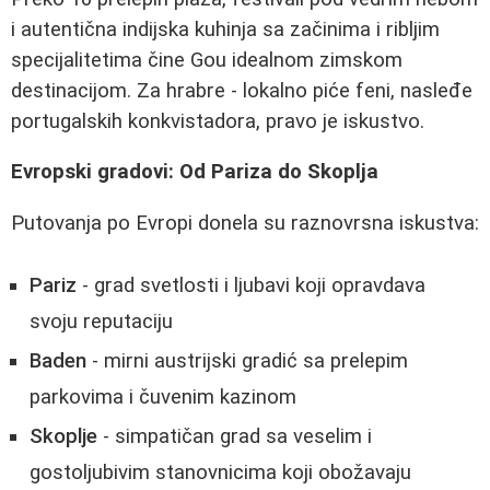
i autentična indijska kuhinja sa začinima i ribljim
specijalitetima čine Gou idealnom zimskom
destinacijom. Za hrabre - lokalno piće feni, nasleđe
portugalskih konkvistadora, pravo je iskustvo.
Evropski gradovi: Od Pariza do Skoplja
Putovanja po Evropi donela su raznovrsna iskustva:
Pariz
- grad svetlosti i ljubavi koji opravdava
svoju reputaciju
Baden
- mirni austrijski gradić sa prelepim
parkovima i čuvenim kazinom
Skoplje
- simpatičan grad sa veselim i
gostoljubivim stanovnicima koji obožavaju