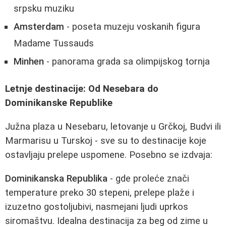
srpsku muziku
Amsterdam
- poseta muzeju voskanih figura
Madame Tussauds
Minhen
- panorama grada sa olimpijskog tornja
Letnje destinacije: Od Nesebara do
Dominikanske Republike
Južna plaza u Nesebaru, letovanje u Grčkoj, Budvi ili
Marmarisu u Turskoj - sve su to destinacije koje
ostavljaju prelepe uspomene. Posebno se izdvaja:
Dominikanska Republika
- gde proleće znači
temperature preko 30 stepeni, prelepe plaže i
izuzetno gostoljubivi, nasmejani ljudi uprkos
siromaštvu. Idealna destinacija za beg od zime u