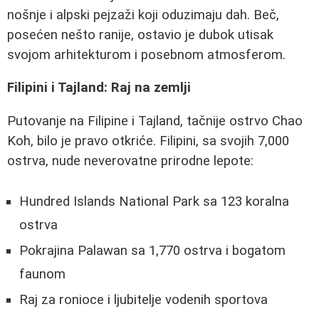
nošnje i alpski pejzaži koji oduzimaju dah. Beč,
posećen nešto ranije, ostavio je dubok utisak
svojom arhitekturom i posebnom atmosferom.
Filipini i Tajland: Raj na zemlji
Putovanje na Filipine i Tajland, tačnije ostrvo Chao
Koh, bilo je pravo otkriće. Filipini, sa svojih 7,000
ostrva, nude neverovatne prirodne lepote:
Hundred Islands National Park sa 123 koralna
ostrva
Pokrajina Palawan sa 1,770 ostrva i bogatom
faunom
Raj za ronioce i ljubitelje vodenih sportova