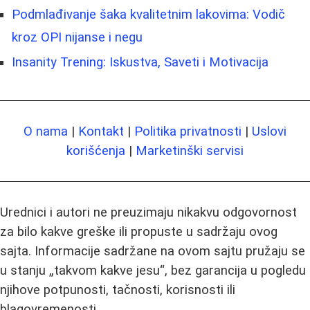
Podmlađivanje šaka kvalitetnim lakovima: Vodič
kroz OPI nijanse i negu
Insanity Trening: Iskustva, Saveti i Motivacija
O nama
|
Kontakt
|
Politika privatnosti
|
Uslovi
korišćenja
|
Marketinški servisi
Urednici i autori ne preuzimaju nikakvu odgovornost
za bilo kakve greške ili propuste u sadržaju ovog
sajta. Informacije sadržane na ovom sajtu pružaju se
u stanju „takvom kakve jesu“, bez garancija u pogledu
njihove potpunosti, tačnosti, korisnosti ili
blagovremenosti.