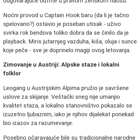
odgovarajuće outfite u pravom ženskom haosu.
Noćni provod u Captain Hook baru (da li je tačno
spelovano?) ostavio je poseban utisak - uživo
svirka rok bendova toliko dobra da se činilo da je
playback. Miris jutarnjeg vazduha, kiša, oluja i sunce
koje peče - sve je doprinelo magiji ovog letovanja.
Zimovanje u Austriji: Alpske staze i lokalni
folklor
Leogang u Austrijskim Alpima pružio je savršene
uslove za skijanje. Veštački sneg nije umanjio
kvalitet staza, a lokalno stanovništvo pokazalo se
izuzetno ljubaznim, iako je njihov dijalekat ponekad
bio izazov za razumevanje.
Posebno očaravajuće bile su tradicionalne narodne