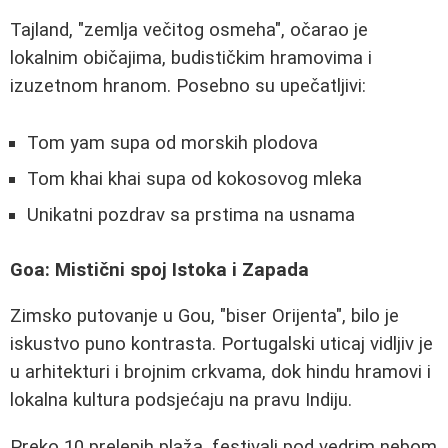
Tajland, "zemlja večitog osmeha", očarao je
lokalnim običajima, budističkim hramovima i
izuzetnom hranom. Posebno su upečatljivi:
Tom yam supa od morskih plodova
Tom khai khai supa od kokosovog mleka
Unikatni pozdrav sa prstima na usnama
Goa: Mistični spoj Istoka i Zapada
Zimsko putovanje u Gou, "biser Orijenta", bilo je
iskustvo puno kontrasta. Portugalski uticaj vidljiv je
u arhitekturi i brojnim crkvama, dok hindu hramovi i
lokalna kultura podsjećaju na pravu Indiju.
Preko 10 prelepih plaža, festivali pod vedrim nebom