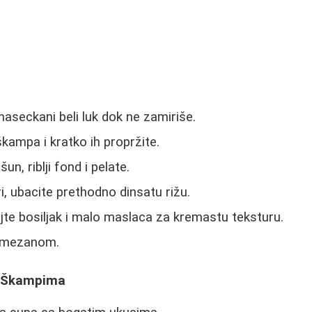
naseckani beli luk dok ne zamiriše.
kampa i kratko ih propržite.
un, riblji fond i pelate.
, ubacite prethodno dinsatu rižu.
jte bosiljak i malo maslaca za kremastu teksturu.
armezanom.
 Škampima