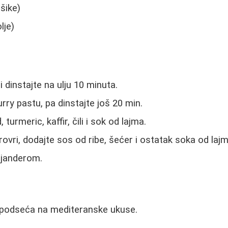
šike)
lje)
 dinstajte na ulju 10 minuta.
rry pastu, pa dinstajte još 20 min.
turmeric, kaffir, čili i sok od lajma.
ovri, dodajte sos od ribe, šećer i ostatak soka od lajm
rijanderom.
i podseća na mediteranske ukuse.