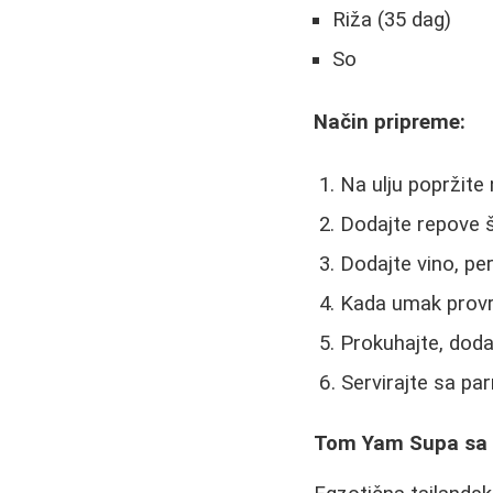
Riža (35 dag)
So
Način pripreme:
Na ulju popržite 
Dodajte repove š
Dodajte vino, perš
Kada umak provri
Prokuhajte, doda
Servirajte sa p
Tom Yam Supa sa