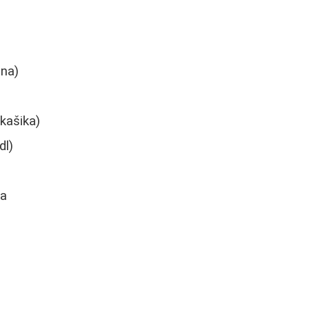
ena)
kašika)
dl)
na