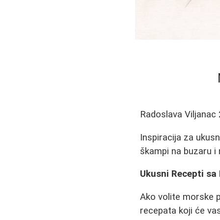
Radoslava Viljanac
Inspiracija za uku
škampi na buzaru i 
Ukusni Recepti sa
Ako volite morske p
recepata koji će va