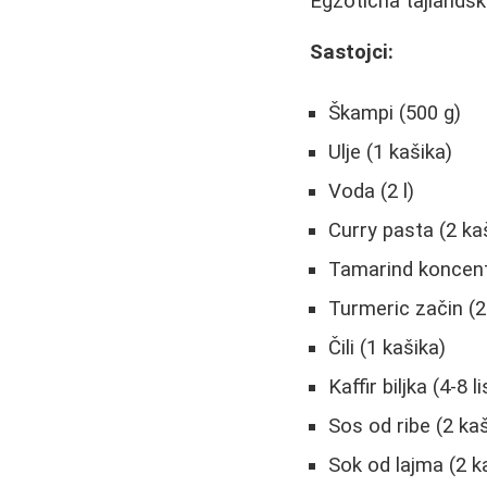
Egzotična tajlands
Sastojci:
Škampi (500 g)
Ulje (1 kašika)
Voda (2 l)
Curry pasta (2 ka
Tamarind koncent
Turmeric začin (2
Čili (1 kašika)
Kaffir biljka (4-8 l
Sos od ribe (2 kaš
Sok od lajma (2 k