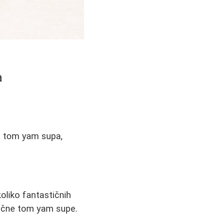
a
, tom yam supa,
oliko fantastičnih
otične tom yam supe.