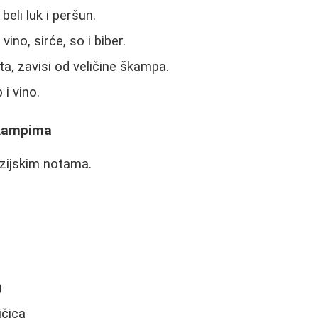
beli luk i peršun.
ino, sirće, so i biber.
ta, zavisi od veličine škampa.
 i vino.
Škampima
azijskim notama.
)
)
ičica