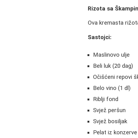
Rizota sa Škampi
Ova kremasta rižota
Sastojci:
Maslinovo ulje
Beli luk (20 dag)
Očišćeni repovi 
Belo vino (1 dl)
Riblji fond
Svjež peršun
Svjež bosiljak
Pelat iz konzerve