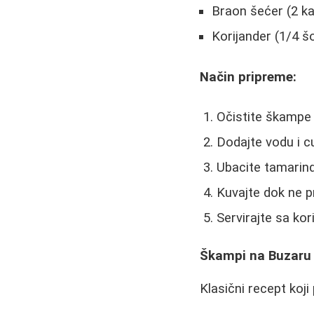
Braon šećer (2 ka
Korijander (1/4 šo
Način pripreme:
Očistite škampe i
Dodajte vodu i cu
Ubacite tamarind, 
Kuvajte dok ne pr
Servirajte sa ko
Škampi na Buzaru
Klasični recept koj