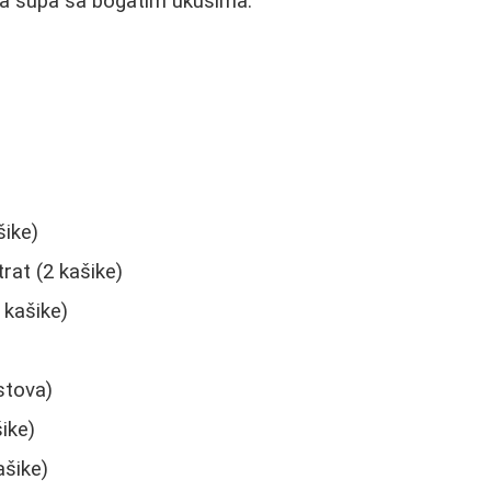
ka supa sa bogatim ukusima.
šike)
rat (2 kašike)
 kašike)
istova)
ike)
ašike)