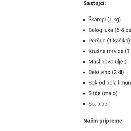
Sastojci:
Škampi (1 kg)
Belog luka (6-8 č
Peršun (1 kašika)
Krušne mrvice (1 
Maslinovo ulje (1 
Belo vino (2 dl)
Sok od pola limu
Sirće (malo)
So, biber
Način pripreme: