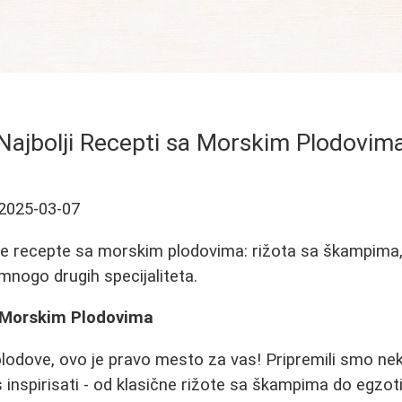
Najbolji Recepti sa Morskim Plodovim
2025-03-07
sne recepte sa morskim plodovima: rižota sa škampima
mnogo drugih specijaliteta.
 Morskim Plodovima
lodove, ovo je pravo mesto za vas! Pripremili smo nek
s inspirisati - od klasične rižote sa škampima do egz