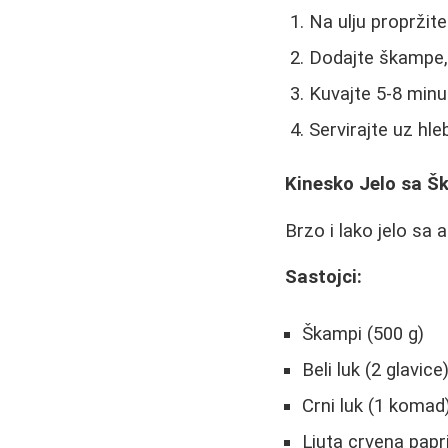
Na ulju propržite 
Dodajte škampe, v
Kuvajte 5-8 minu
Servirajte uz hleb
Kinesko Jelo sa 
Brzo i lako jelo sa 
Sastojci:
Škampi (500 g)
Beli luk (2 glavice
Crni luk (1 komad
Ljuta crvena papr