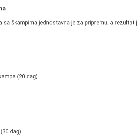
ma
 sa škampima jednostavna je za pripremu, a rezultat j
škampa (20 dag)
 (30 dag)