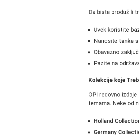
Da biste produžili t
Uvek koristite
ba
Nanosite
tanke s
Obavezno zaključ
Pazite na održavan
Kolekcije koje Tre
OPI redovno izdaje 
temama. Neke od naj
Holland Collectio
Germany Collecti