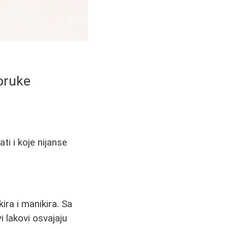
poruke
ti i koje nijanse
ira i manikira. Sa
 lakovi osvajaju