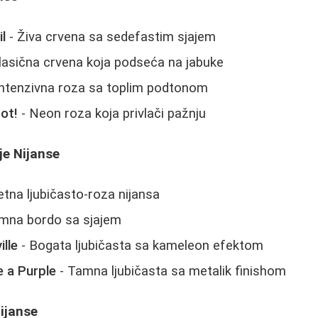
il
- Živa crvena sa sedefastim sjajem
lasična crvena koja podseća na jabuke
Intenzivna roza sa toplim podtonom
ot!
- Neon roza koja privlači pažnju
je Nijanse
etna ljubičasto-roza nijansa
mna bordo sa sjajem
ille
- Bogata ljubičasta sa kameleon efektom
 a Purple
- Tamna ljubičasta sa metalik finishom
ijanse