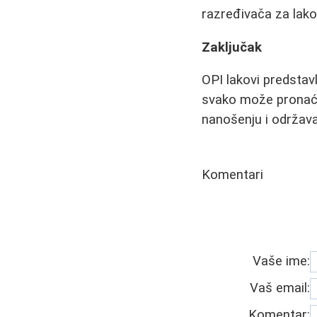
razređivača za lako
Zaključak
OPI lakovi predstavl
svako može pronaći s
nanošenju i održava
Komentari
Vaše ime:
Vaš email:
Komentar: