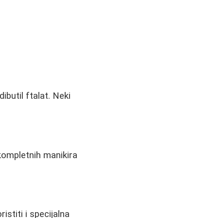
ibutil ftalat. Neki
kompletnih manikira
stiti i specijalna