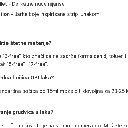
let
- Delikatne nude nijanse
tion
- Jarke boje inspirisane strip junakom
adrže štetne materije?
 "3-free" što znači da ne sadrže formaldehid, toluen i d
ak "5-free" i "7-free".
jedna bočica OPI laka?
andardna bočica od 15ml može biti dovoljna za 20-25 
ranje grudvica u laku?
 bočicu i čuvajte je na sobnoj temperaturi. Možete kori