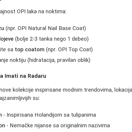
rajnost OPI laka na noktima:
zu
(npr. OPI Natural Nail Base Coat)
lojeve
(bolje 2-3 tanka nego 1 debeo)
ite sa
top coatom
(npr. OPI Top Coat)
je noktiju (hidratacija, pravilan oblik)
ba Imati na Radaru
nove kolekcije inspirisane modnim trendovima, lokacij
zanimljivijih su:
n
- Inspirisana Holandijom sa tulipanima
on
- Nemačke nijanse sa originalnim nazivima