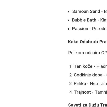
Samoan Sand
- B
Bubble Bath
- Kla
Passion
- Prirodn
Kako Odabrati Pra
Prilikom odabira OPI
Ten kože
- Hladn
Godišnje doba
- 
Prilika
- Neutraln
Trajnost
- Tamnij
Saveti za Dužu Tr