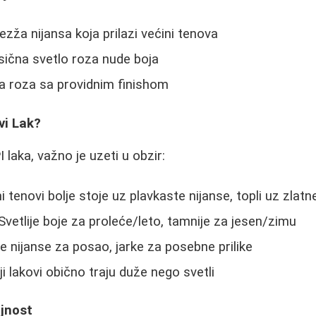
ezža nijansa koja prilazi većini tenova
sična svetlo roza nude boja
a roza sa providnim finishom
vi Lak?
 laka, važno je uzeti u obzir:
i tenovi bolje stoje uz plavkaste nijanse, topli uz zlat
Svetlije boje za proleće/leto, tamnije za jesen/zimu
e nijanse za posao, jarke za posebne prilike
i lakovi obično traju duže nego svetli
ajnost