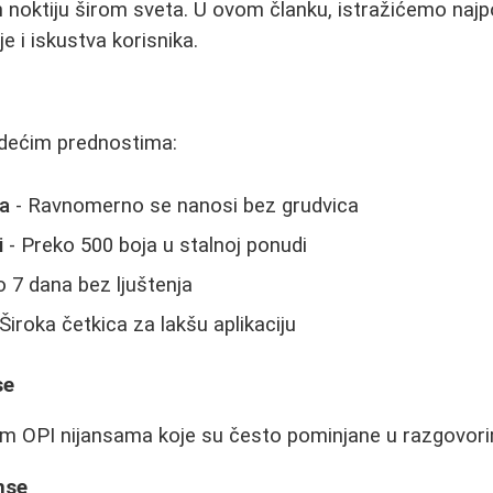
pih noktiju širom sveta. U ovom članku, istražićemo najp
e i iskustva korisnika.
edećim prednostima:
la
- Ravnomerno se nanosi bez grudvica
i
- Preko 500 boja u stalnoj ponudi
 7 dana bez ljuštenja
Široka četkica za lakšu aplikaciju
se
im OPI nijansama koje su često pominjane u razgovori
nse