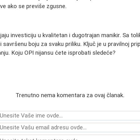
ve ako se previše zgusne.
jaju investiciju u kvalitetan i dugotrajan manikir. Sa tol
avršenu boju za svaku priliku. Ključ je u pravilnoj prip
nju. Koju OPI nijansu ćete isprobati sledeće?
Trenutno nema komentara za ovaj članak.