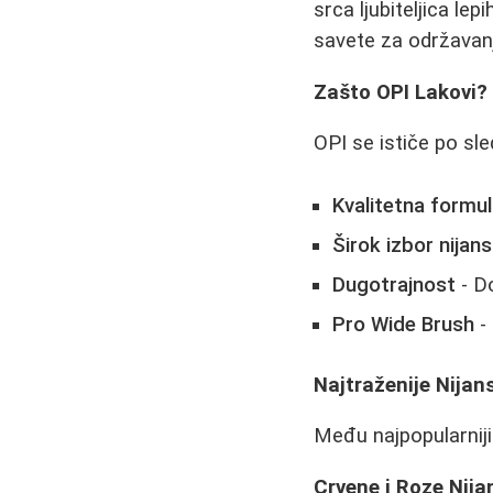
srca ljubiteljica le
savete za održavanj
Zašto OPI Lakovi?
OPI se ističe po sl
Kvalitetna formu
Širok izbor nijans
Dugotrajnost
- Do
Pro Wide Brush
- 
Najtraženije Nijan
Među najpopularnij
Crvene i Roze Nija