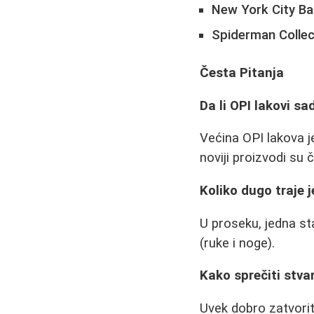
New York City Bal
Spiderman Collec
Česta Pitanja
Da li OPI lakovi s
Većina OPI lakova je
noviji proizvodi su č
Koliko dugo traje 
U proseku, jedna st
(ruke i noge).
Kako sprečiti stva
Uvek dobro zatvorite