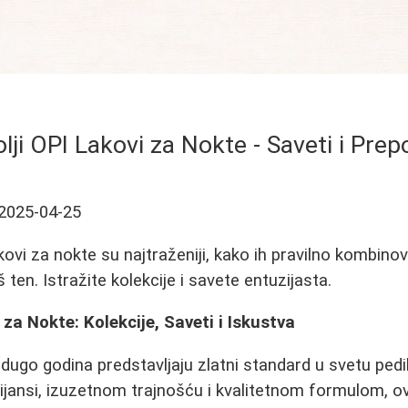
lji OPI Lakovi za Nokte - Saveti i Pre
2025-04-25
kovi za nokte su najtraženiji, kako ih pravilno kombinova
 ten. Istražite kolekcije i savete entuzijasta.
 za Nokte: Kolekcije, Saveti i Iskustva
dugo godina predstavljaju zlatni standard u svetu pedik
ansi, izuzetnom trajnošću i kvalitetnom formulom, ovi