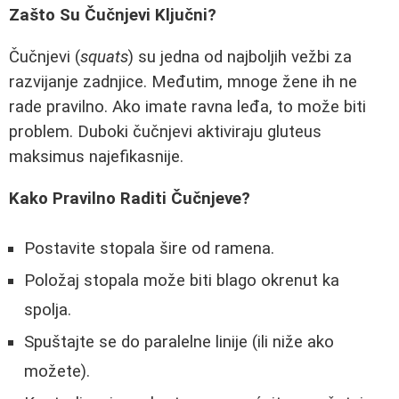
Zašto Su Čučnjevi Ključni?
Čučnjevi (
squats
) su jedna od najboljih vežbi za
razvijanje zadnjice. Međutim, mnoge žene ih ne
rade pravilno. Ako imate ravna leđa, to može biti
problem. Duboki čučnjevi aktiviraju gluteus
maksimus najefikasnije.
Kako Pravilno Raditi Čučnjeve?
Postavite stopala šire od ramena.
Položaj stopala može biti blago okrenut ka
spolja.
Spuštajte se do paralelne linije (ili niže ako
možete).