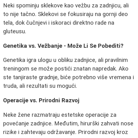
Neki spominju sklekove kao vežbu za zadnjicu, ali
to nije tačno. Sklekovi se fokusiraju na gornji deo
tela, dok čučnjevi i iskoraci direktno rade na
gluteusu.
Genetika vs. Vežbanje - Može Li Se Pobediti?
Genetika igra ulogu u obliku zadnjice, ali pravilnim
treningom se može postići znatan napredak. Ako
ste tanjiraste gradnje, biće potrebno više vremena i
truda, ali rezultati su mogući.
Operacije vs. Prirodni Razvoj
Neke žene razmatraju estetske operacije za
povećanje zadnjice. Međutim, hirurški zahvati nose
rizike i zahtevaju održavanje. Prirodni razvoj kroz