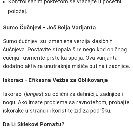
Kontrolisanim pokretom se vraćajte u početni
položaj.
Sumo Čučnjevi - Još Bolja Varijanta
Sumo čučnjevi su izmenjena verzija klasičnih
čučnjeva. Postavite stopala šire nego kod običnog
čučnja i usmerite prste ka spolja. Ova varijanta
dodatno aktivira unutrašnje mišiće butina i zadnjice.
Iskoraci - Efikasna Vežba za Oblikovanje
Iskoraci (
lunges
) su odlični za definiciju zadnjice i
nogu. Ako imate problema sa ravnotežom, probajte
iskorake u stranu ili koristite zid za podršku.
Da Li Sklekovi Pomažu?