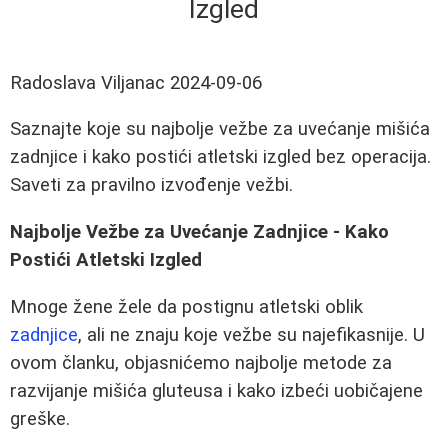
Izgled
Radoslava Viljanac
2024-09-06
Saznajte koje su najbolje vežbe za uvećanje mišića
zadnjice i kako postići atletski izgled bez operacija.
Saveti za pravilno izvođenje vežbi.
Najbolje Vežbe za Uvećanje Zadnjice - Kako
Postići Atletski Izgled
Mnoge žene žele da postignu atletski oblik
zadnjice
, ali ne znaju koje vežbe su najefikasnije. U
ovom članku, objasnićemo najbolje metode za
razvijanje mišića gluteusa i kako izbeći uobičajene
greške.