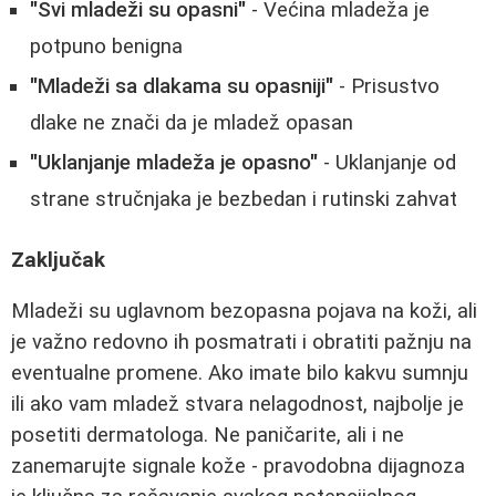
"Svi mladeži su opasni"
- Većina mladeža je
potpuno benigna
"Mladeži sa dlakama su opasniji"
- Prisustvo
dlake ne znači da je mladež opasan
"Uklanjanje mladeža je opasno"
- Uklanjanje od
strane stručnjaka je bezbedan i rutinski zahvat
Zaključak
Mladeži su uglavnom bezopasna pojava na koži, ali
je važno redovno ih posmatrati i obratiti pažnju na
eventualne promene. Ako imate bilo kakvu sumnju
ili ako vam mladež stvara nelagodnost, najbolje je
posetiti dermatologa. Ne paničarite, ali i ne
zanemarujte signale kože - pravodobna dijagnoza