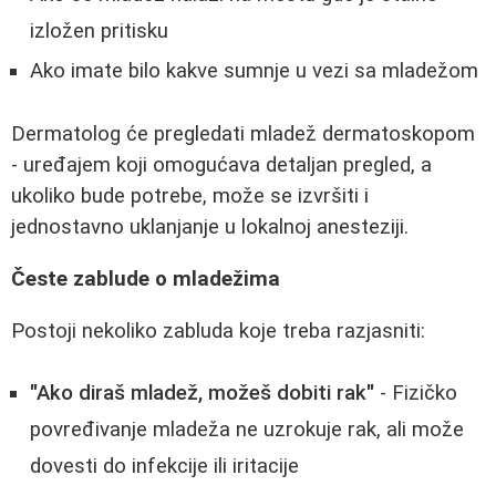
izložen pritisku
Ako imate bilo kakve sumnje u vezi sa mladežom
Dermatolog će pregledati mladež dermatoskopom
- uređajem koji omogućava detaljan pregled, a
ukoliko bude potrebe, može se izvršiti i
jednostavno uklanjanje u lokalnoj anesteziji.
Česte zablude o mladežima
Postoji nekoliko zabluda koje treba razjasniti:
"Ako diraš mladež, možeš dobiti rak"
- Fizičko
povređivanje mladeža ne uzrokuje rak, ali može
dovesti do infekcije ili iritacije