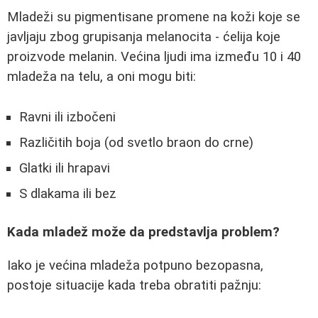
Mladeži su pigmentisane promene na koži koje se
javljaju zbog grupisanja melanocita - ćelija koje
proizvode melanin. Većina ljudi ima između 10 i 40
mladeža na telu, a oni mogu biti:
Ravni ili izbočeni
Različitih boja (od svetlo braon do crne)
Glatki ili hrapavi
S dlakama ili bez
Kada mladež može da predstavlja problem?
Iako je većina mladeža potpuno bezopasna,
postoje situacije kada treba obratiti pažnju: