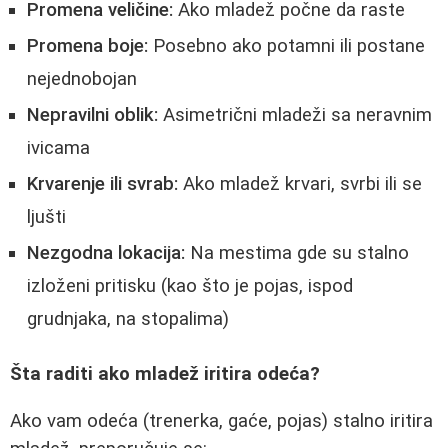
Promena veličine:
Ako mladež počne da raste
Promena boje:
Posebno ako potamni ili postane
nejednobojan
Nepravilni oblik:
Asimetrični mladeži sa neravnim
ivicama
Krvarenje ili svrab:
Ako mladež krvari, svrbi ili se
ljušti
Nezgodna lokacija:
Na mestima gde su stalno
izloženi pritisku (kao što je pojas, ispod
grudnjaka, na stopalima)
Šta raditi ako mladež iritira odeća?
Ako vam odeća (trenerka, gaće, pojas) stalno iritira