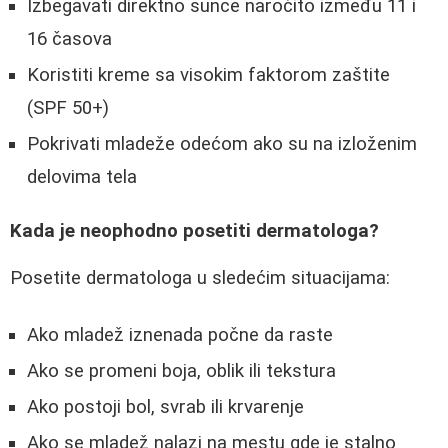
Izbegavati direktno sunce naročito između 11 i
16 časova
Koristiti kreme sa visokim faktorom zaštite
(SPF 50+)
Pokrivati mladeže odećom ako su na izloženim
delovima tela
Kada je neophodno posetiti dermatologa?
Posetite dermatologa u sledećim situacijama:
Ako mladež iznenada počne da raste
Ako se promeni boja, oblik ili tekstura
Ako postoji bol, svrab ili krvarenje
Ako se mladež nalazi na mestu gde je stalno