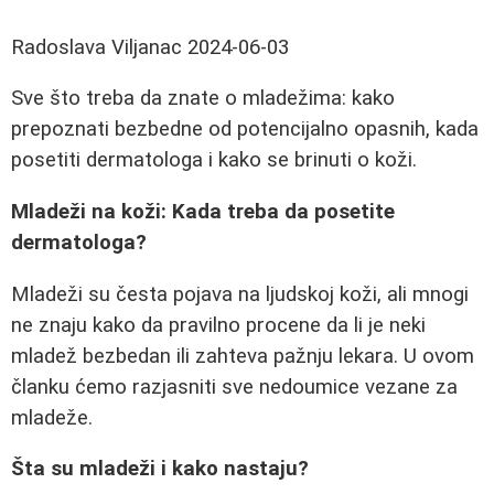
Radoslava Viljanac
2024-06-03
Sve što treba da znate o mladežima: kako
prepoznati bezbedne od potencijalno opasnih, kada
posetiti dermatologa i kako se brinuti o koži.
Mladeži na koži: Kada treba da posetite
dermatologa?
Mladeži su česta pojava na ljudskoj koži, ali mnogi
ne znaju kako da pravilno procene da li je neki
mladež bezbedan ili zahteva pažnju lekara. U ovom
članku ćemo razjasniti sve nedoumice vezane za
mladeže.
Šta su mladeži i kako nastaju?