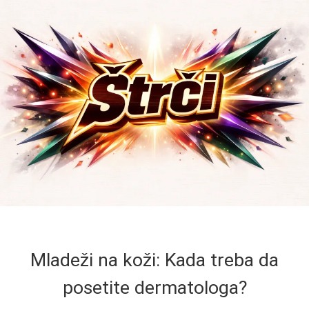
Mladeži na koži: Kada treba da
posetite dermatologa?