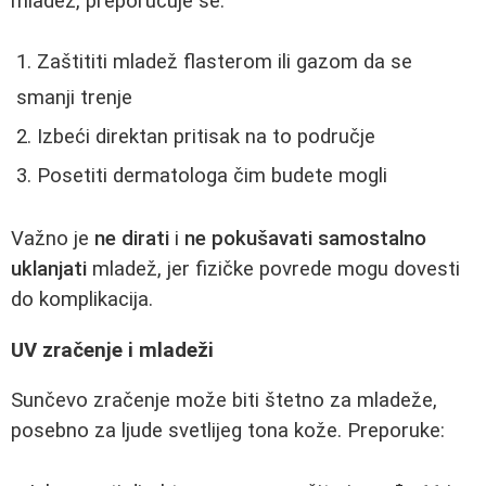
mladež, preporučuje se:
Zaštititi mladež flasterom ili gazom da se
smanji trenje
Izbeći direktan pritisak na to područje
Posetiti dermatologa čim budete mogli
Važno je
ne dirati
i
ne pokušavati samostalno
uklanjati
mladež, jer fizičke povrede mogu dovesti
do komplikacija.
UV zračenje i mladeži
Sunčevo zračenje može biti štetno za mladeže,
posebno za ljude svetlijeg tona kože. Preporuke: