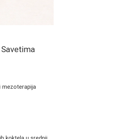
i Savetima
li mezoterapija
h koktela u srednji