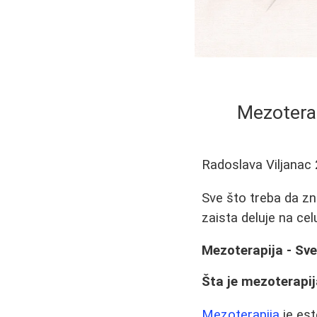
Mezoterap
Radoslava Viljanac
Sve što treba da zna
zaista deluje na cel
Mezoterapija - Sv
Šta je mezoterapi
Mezoterapija
je est