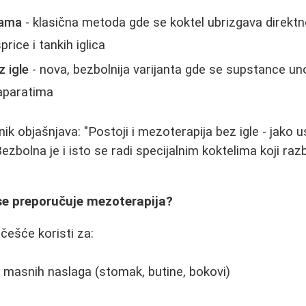
lama
- klasična metoda gde se koktel ubrizgava direkt
ice i tankih iglica
 igle
- nova, bezbolnija varijanta gde se supstance u
 aparatima
nik objašnjava: "Postoji i mezoterapija bez igle - jak
ezbolna je i isto se radi specijalnim koktelima koji razbi
se preporučuje mezoterapija?
češće koristi za:
h masnih naslaga (stomak, butine, bokovi)
a