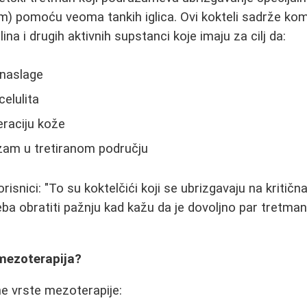
) pomoću veoma tankih iglica. Ovi kokteli sadrže komb
ina i drugih aktivnih supstanci koje imaju za cilj da:
naslage
celulita
raciju kože
zam u tretiranom području
isnici: "To su koktelčići koji se ubrizgavaju na kritič
ba obratiti pažnju kad kažu da je dovoljno par tretmana
mezoterapija?
e vrste mezoterapije: