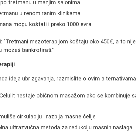
 po tretmanu u manjim salonima
retmanu u renomiranim klinikama
tmana mogu koštati i preko 1000 evra
i: "Tretmani mezoterapijom koštaju oko 450€, a to nije 
ju možeš bankrotirati."
rapiji
a ideja ubrizgavanja, razmislite o ovim alternativama
 "Celulit nestaje običnom masažom ako se kombinuje s
imuliše cirkulaciju i razbija masne ćelije
olna ultrazvučna metoda za redukciju masnih naslaga