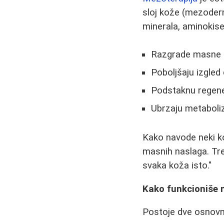
sloj kože (mezoderm
minerala, aminokisel
Razgrade masne 
Poboljšaju izgled 
Podstaknu regene
Ubrzaju metaboli
Kako navode neki kor
masnih naslaga. Tre
svaka koža isto."
Kako funkcioniše 
Postoje dve osnovn