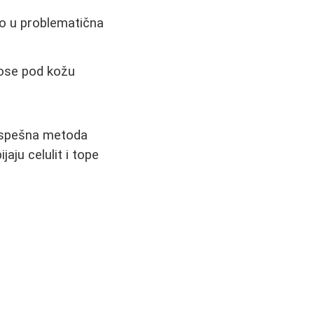
no u problematična
nose pod kožu
o uspešna metoda
jaju celulit i tope