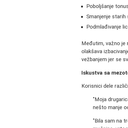
Poboljšanje tonus
Smanjenje starih s
Podmlađivanje li
Međutim, važno je n
olakšava izbacivanj
vežbanjem jer se sv
Iskustva sa mezot
Korisnici dele različ
"Moja drugarica
nešto manje od
"Bila sam na tr