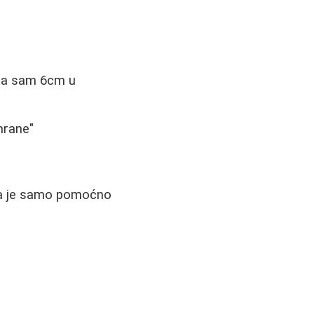
nula sam 6cm u
shrane"
ija je samo pomoćno