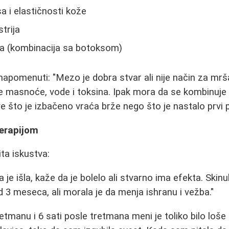
a i elastičnosti kože
trija
ca (kombinacija sa botoksom)
apomenuti: "Mezo je dobra stvar ali nije način za mrš
e masnoće, vode i toksina. Ipak mora da se kombinuje 
e što je izbačeno vraća brže nego što je nastalo prvi p
erapijom
ita iskustva:
 je išla, kaže da je bolelo ali stvarno ima efekta. Skinu
 3 meseca, ali morala je da menja ishranu i vežba."
etmanu i 6 sati posle tretmana meni je toliko bilo loše