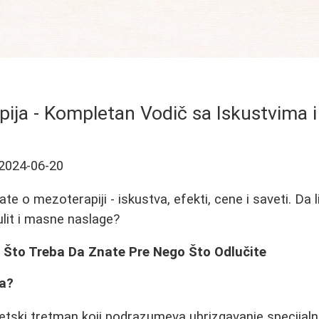
ija - Kompletan Vodič sa Iskustvima 
2024-06-20
te o mezoterapiji - iskustva, efekti, cene i saveti. Da 
ulit i masne naslage?
e Što Treba Da Znate Pre Nego Što Odlučite
ja?
etski tretman koji podrazumeva ubrizgavanje specijalni