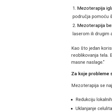
Mezoterapija ig
područja pomoću špr
Mezoterapija bez
laserom ili drugim
Kao što jedan koris
reoblikovanja tela. B
masne naslage."
Za koje probleme 
Mezoterapija se naj
Redukciju lokalni
Uklanjanje celulit