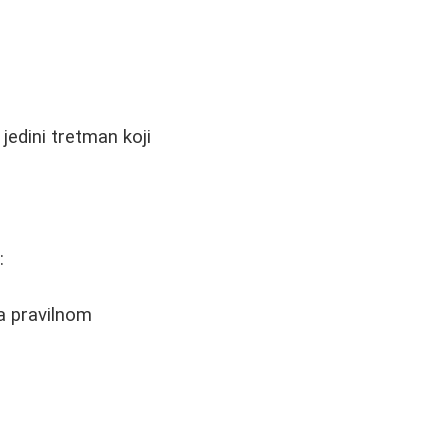
jedini tretman koji
:
a pravilnom