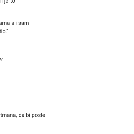
i je to
rama ali sam
io."
a:
etmana, da bi posle