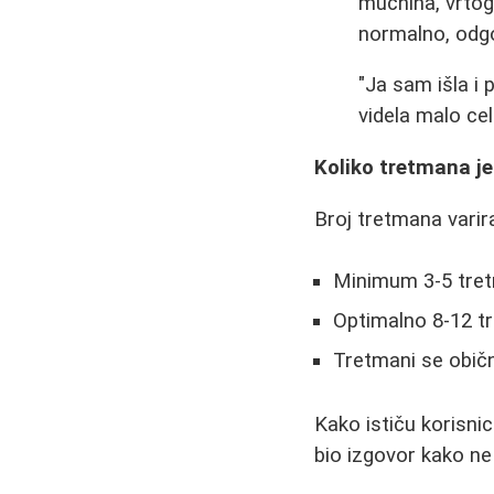
mučnina, vrtogl
normalno, odgov
"Ja sam išla 
videla malo cel
Koliko tretmana j
Broj tretmana varira
Minimum 3-5 tretm
Optimalno 8-12 tr
Tretmani se obič
Kako ističu korisnic
bio izgovor kako ne 