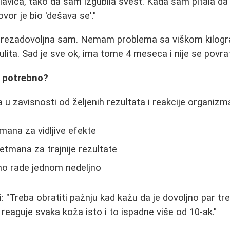
avica, tako da sam izgubila svest. Kada sam pitala da l
or je bio 'dešava se'."
i prezadovoljna sam. Nemam problema sa viškom kilog
ulita. Sad je sve ok, ima tome 4 meseca i nije se povrat
e potrebno?
 u zavisnosti od željenih rezultata i reakcije organizm
ana za vidljive efekte
etmana za trajnije rezultate
no rade jednom nedeljno
i: "Treba obratiti pažnju kad kažu da je dovoljno par tr
reaguje svaka koža isto i to ispadne više od 10-ak."