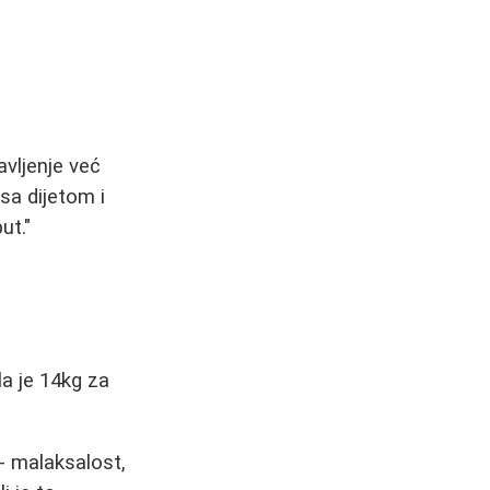
avljenje već
sa dijetom i
ut."
la je 14kg za
 - malaksalost,