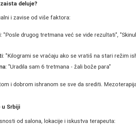
 zaista deluje?
alni i zavise od više faktora:
i
: "Posle drugog tretmana već se vide rezultati", "Ski
ti
: "Kilogrami se vraćaju ako se vratiš na stari režim i
na
: "Uradila sam 6 tretmana - žali bože para"
ortom i dobrom ishranom se sve da srediti. Mezoterap
u Srbiji
snosti od salona, lokacije i iskustva terapeuta: