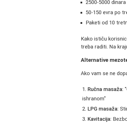
2500-5000 dinara
50-150 evra po t
Paketi od 10 tre
Kako ističu korisnic
treba raditi. Na kra
Alternative mezote
Ako vam se ne dopad
Ručna masaža
:
ishranom"
LPG masaža
: St
Kavitacija
: Bezb