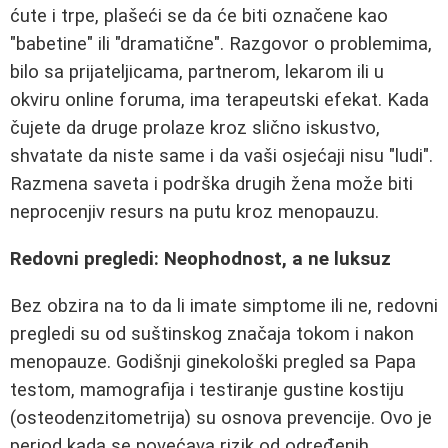
ćute i trpe, plašeći se da će biti označene kao
"babetine" ili "dramatične". Razgovor o problemima,
bilo sa prijateljicama, partnerom, lekarom ili u
okviru online foruma, ima terapeutski efekat. Kada
čujete da druge prolaze kroz slično iskustvo,
shvatate da niste same i da vaši osjećaji nisu "ludi".
Razmena saveta i podrška drugih žena može biti
neprocenjiv resurs na putu kroz menopauzu.
Redovni pregledi: Neophodnost, a ne luksuz
Bez obzira na to da li imate simptome ili ne, redovni
pregledi su od suštinskog značaja tokom i nakon
menopauze. Godišnji ginekološki pregled sa Papa
testom, mamografija i testiranje gustine kostiju
(osteodenzitometrija) su osnova prevencije. Ovo je
period kada se povećava rizik od određenih