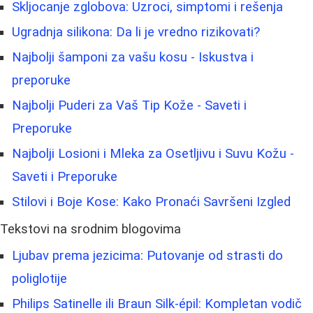
Skljocanje zglobova: Uzroci, simptomi i rešenja
Ugradnja silikona: Da li je vredno rizikovati?
Najbolji šamponi za vašu kosu - Iskustva i
preporuke
Najbolji Puderi za Vaš Tip Kože - Saveti i
Preporuke
Najbolji Losioni i Mleka za Osetljivu i Suvu Kožu -
Saveti i Preporuke
Stilovi i Boje Kose: Kako Pronaći Savršeni Izgled
Tekstovi na srodnim blogovima
Ljubav prema jezicima: Putovanje od strasti do
poliglotije
Philips Satinelle ili Braun Silk‑épil: Kompletan vodič