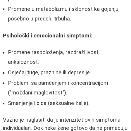
Promene u metabolizmu i sklonost ka gojenju,
posebno u predelu trbuha.
Psihološki i emocionalni simptomi:
Promene raspoloženja, razdražljivost,
anksioznost.
Osjećaj tuge, praznine ili depresije.
Problemi sa pamćenjem i koncentracijom
("moždaní maglovitost").
Smanjenje libida (seksualne želje).
Važno je naglasiti da je intenzitet ovih simptoma
individualan. Dok neke žene gotovo da ne primećuju