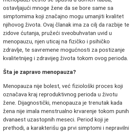
ostavljajući mnoge žene da se bore same sa
simptomima koji značajno mogu umanjiti kvalitet
njihovog života. Ovaj članak ima za cilj da razbije te
zidove ćutanja, pružeći sveobuhvatan uvid u
menopauzu, njen uticaj na fizičko i psihičko
zdravlje, te savremene mogućnosti za postizanje
kvalitetnijeg i zdravijeg života tokom ovog perioda.
Šta je zapravo menopauza?
Menopauza nije bolest, već fiziološki proces koji
označava kraj reproduktivnog perioda u životu
žene. Dijagnostički, menopauza je trenutak kada
žena nije imala menstrualno krvarenje tokom punih
dvanaest uzastopnih meseci. Period koji je
prethodi, a karakterišu ga prvi simptomi i nepravilni