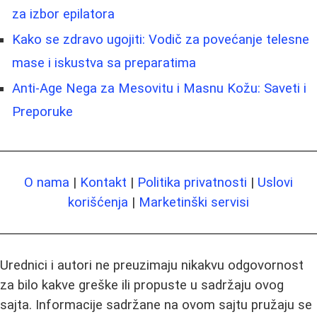
za izbor epilatora
Kako se zdravo ugojiti: Vodič za povećanje telesne
mase i iskustva sa preparatima
Anti-Age Nega za Mesovitu i Masnu Kožu: Saveti i
Preporuke
O nama
|
Kontakt
|
Politika privatnosti
|
Uslovi
korišćenja
|
Marketinški servisi
Urednici i autori ne preuzimaju nikakvu odgovornost
za bilo kakve greške ili propuste u sadržaju ovog
sajta. Informacije sadržane na ovom sajtu pružaju se