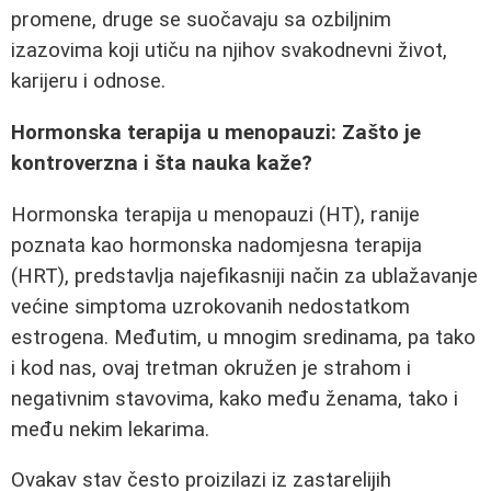
promene, druge se suočavaju sa ozbiljnim
izazovima koji utiču na njihov svakodnevni život,
karijeru i odnose.
Hormonska terapija u menopauzi: Zašto je
kontroverzna i šta nauka kaže?
Hormonska terapija u menopauzi (HT), ranije
poznata kao hormonska nadomjesna terapija
(HRT), predstavlja najefikasniji način za ublažavanje
većine simptoma uzrokovanih nedostatkom
estrogena. Međutim, u mnogim sredinama, pa tako
i kod nas, ovaj tretman okružen je strahom i
negativnim stavovima, kako među ženama, tako i
među nekim lekarima.
Ovakav stav često proizilazi iz zastarelijih