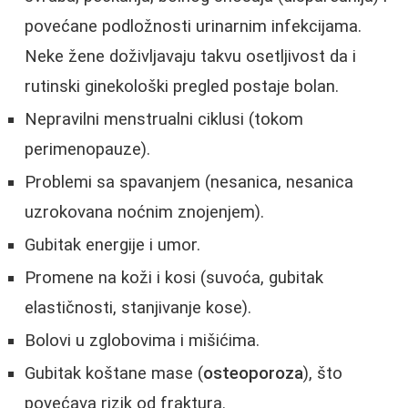
povećane podložnosti urinarnim infekcijama.
Neke žene doživljavaju takvu osetljivost da i
rutinski ginekološki pregled postaje bolan.
Nepravilni menstrualni ciklusi (tokom
perimenopauze).
Problemi sa spavanjem (nesanica, nesanica
uzrokovana noćnim znojenjem).
Gubitak energije i umor.
Promene na koži i kosi (suvoća, gubitak
elastičnosti, stanjivanje kose).
Bolovi u zglobovima i mišićima.
Gubitak koštane mase (
osteoporoza
), što
povećava rizik od fraktura.