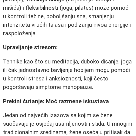
mišića) i
fleksibilnosti
(joga, pilates) može pomoći
u kontroli težine, poboljšanju sna, smanjenju
intenziteta vrućih talasa i podizanju nivoa energije i
raspoloženja.
Upravljanje stresom:
Tehnike kao što su meditacija, duboko disanje, joga
ili čak jednostavno bavljenje hobijem mogu pomoći
u kontroli stresa i anksioznosti, koji često
pogoršavaju simptome menopauze.
Prekini ćutanje: Moć razmene iskustava
Jedan od najvećih izazova sa kojim se žene
suočavaju je osjećaj usamljenosti i stida. U mnogim
tradicionalnim sredinama, žene osećaju pritisak da