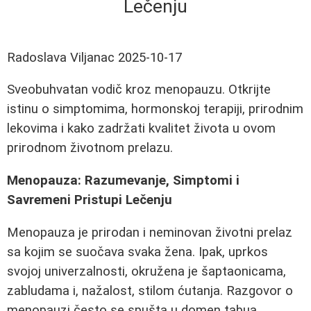
Lečenju
Radoslava Viljanac
2025-10-17
Sveobuhvatan vodič kroz menopauzu. Otkrijte
istinu o simptomima, hormonskoj terapiji, prirodnim
lekovima i kako zadržati kvalitet života u ovom
prirodnom životnom prelazu.
Menopauza: Razumevanje, Simptomi i
Savremeni Pristupi Lečenju
Menopauza je prirodan i neminovan životni prelaz
sa kojim se suočava svaka žena. Ipak, uprkos
svojoj univerzalnosti, okružena je šaptaonicama,
zabludama i, nažalost, stilom ćutanja. Razgovor o
menopauzi često se spušta u domen tabua,