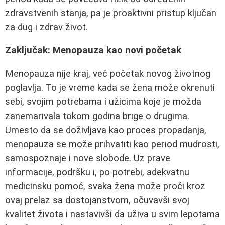
zdravstvenih stanja, pa je proaktivni pristup ključan
za dug i zdrav život.
Zaključak: Menopauza kao novi početak
Menopauza nije kraj, već početak novog životnog
poglavlja. To je vreme kada se žena može okrenuti
sebi, svojim potrebama i užicima koje je možda
zanemarivala tokom godina brige o drugima.
Umesto da se doživljava kao proces propadanja,
menopauza se može prihvatiti kao period mudrosti,
samospoznaje i nove slobode. Uz prave
informacije, podršku i, po potrebi, adekvatnu
medicinsku pomoć, svaka žena može proći kroz
ovaj prelaz sa dostojanstvom, očuvavši svoj
kvalitet života i nastavivši da uživa u svim lepotama