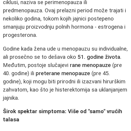
ciklusi, naziva se perimenopauza ili
predmenopauza. Ovaj prelazni period može trajati i
nekoliko godina, tokom kojih jajnici postepeno
smanjuju proizvodnju polnih hormona - estrogena i
progesterona.
Godine kada žena ude u menopauzu su individualne,
ali prosečno se to dešava oko
51. godine života
.
Međutim, postoje slučajevi
rane menopauze
(pre
40. godine) ili
preterane menopauze
(pre 45.
godine), koji mogu biti prirodni ili izazvani hirurškim
zahvatom, kao što je histerektomija sa uklanjanjem
jajnika.
Širok spektar simptoma: Više od "samo" vrućih
talasa