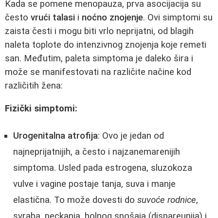
Kada se pomene menopauza, prva asocijacija su
često
vrući talasi
i
noćno znojenje
. Ovi simptomi su
zaista česti i mogu biti vrlo neprijatni, od blagih
naleta toplote do intenzivnog znojenja koje remeti
san. Međutim, paleta simptoma je daleko šira i
može se manifestovati na različite načine kod
različitih žena:
Fizički simptomi:
Urogenitalna atrofija
: Ovo je jedan od
najneprijatnijih, a često i najzanemarenijih
simptoma. Usled pada estrogena, sluzokoza
vulve i vagine postaje tanja, suva i manje
elastična. To može dovesti do
suvoće rodnice
,
svraba, peckanja, bolnog snošaja (dispareunija) i