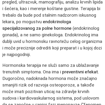
pregled, ultrazvuk, mamografiju, analizu krvnih lipida
i šećera, kao i merenje koštane gustine. Terapija bi
trebalo da bude pod stalnim nadzorom iskusnog
lekara, po mogustvu
endokrinologa
specijalizovanog za polne hormone
(endokrinolog
gonada), a ne samo ginekologa. Endokrinolog ima
dublji uvid u hormonsku ravnotežu celog organizma
i može preciznije odrediti koji preparat i u kojoj dozi
je najpogodniji.
Hormonska terapija ne služi samo za ublažavanje
trenutnih simptoma. Ona ima i
preventivni efekat
.
Dugoročno, nadoknada hormona može značajno
smanjiti rizik od razvoja osteoporoze, a takođe
može imati pozitivan uticaj na zdravlje krvnih
sudova i kardiovaskularnog sistema, pod uslovom
da se započne u ranijoj fazi menopauze ("fenomen