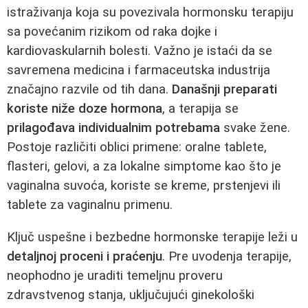
istraživanja koja su povezivala hormonsku terapiju
sa povećanim rizikom od raka dojke i
kardiovaskularnih bolesti. Važno je istaći da se
savremena medicina i farmaceutska industrija
značajno razvile od tih dana.
Današnji preparati
koriste niže doze hormona
, a terapija se
prilagođava individualnim potrebama
svake žene.
Postoje različiti oblici primene: oralne tablete,
flasteri, gelovi, a za lokalne simptome kao što je
vaginalna suvoća, koriste se kreme, prstenjevi ili
tablete za vaginalnu primenu.
Ključ uspešne i bezbedne hormonske terapije leži u
detaljnoj proceni i praćenju
. Pre uvodenja terapije,
neophodno je uraditi temeljnu proveru
zdravstvenog stanja, uključujući ginekološki