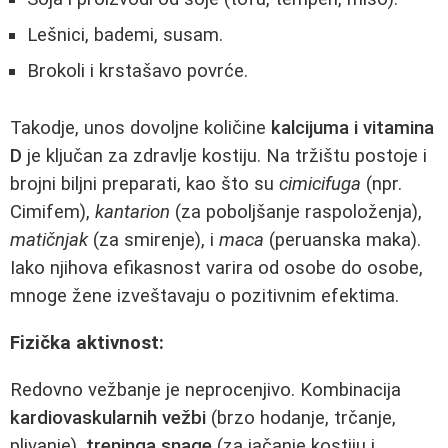
Lešnici, bademi, susam.
Brokoli i krstašavo povrće.
Takodje, unos dovoljne količine
kalcijuma i vitamina
D
je ključan za zdravlje kostiju. Na tržištu postoje i
brojni biljni preparati, kao što su
cimicifuga
(npr.
Cimifem),
kantarion
(za poboljšanje raspoloženja),
matičnjak
(za smirenje), i
macа
(peruanska maka).
Iako njihova efikasnost varira od osobe do osobe,
mnoge žene izveštavaju o pozitivnim efektima.
Fizička aktivnost:
Redovno vežbanje je neprocenjivo. Kombinacija
kardiovaskularnih vežbi
(brzo hodanje, trčanje,
plivanje),
treninga snage
(za jačanje kostiju i