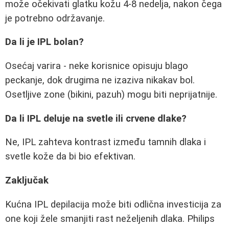
može očekivati glatku kožu 4-8 nedelja, nakon čega
je potrebno održavanje.
Da li je IPL bolan?
Osećaj varira - neke korisnice opisuju blago
peckanje, dok drugima ne izaziva nikakav bol.
Osetljive zone (bikini, pazuh) mogu biti neprijatnije.
Da li IPL deluje na svetle ili crvene dlake?
Ne, IPL zahteva kontrast između tamnih dlaka i
svetle kože da bi bio efektivan.
Zaključak
Kućna IPL depilacija može biti odlična investicija za
one koji žele smanjiti rast neželjenih dlaka. Philips