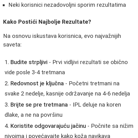
Neki korisnici nezadovoljni sporim rezultatima
Kako Postići Najbolje Rezultate?
Na osnovu iskustava korisnica, evo najvažnijih
saveta:
Budite strpljivi
- Prvi vidljivi rezultati se obično
vide posle 3-4 tretmana
Redovnost je ključna
- Početni tretmani na
svake 2 nedelje, kasnije održavanje na 4-6 nedelja
Brijte se pre tretmana
- IPL deluje na koren
dlake, a ne na površinu
Koristite odgovarajuću jačinu
- Počnite sa nižim
nivoima i povećavajte kako koža navikava