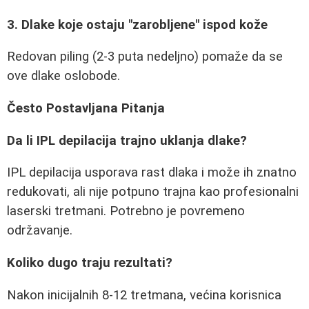
3. Dlake koje ostaju "zarobljene" ispod kože
Redovan piling (2-3 puta nedeljno) pomaže da se
ove dlake oslobode.
Često Postavljana Pitanja
Da li IPL depilacija trajno uklanja dlake?
IPL depilacija usporava rast dlaka i može ih znatno
redukovati, ali nije potpuno trajna kao profesionalni
laserski tretmani. Potrebno je povremeno
održavanje.
Koliko dugo traju rezultati?
Nakon inicijalnih 8-12 tretmana, većina korisnica