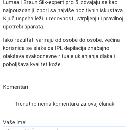
Lumea i Braun Silk-expert pro 5 izdvajaju se kao
najpouzdaniji izbori sa najviše pozitivnih iskustava.
Ključ uspeha leži u redovnosti, strpljenju i pravilnoj
upotrebi aparata.
Iako rezultati variraju od osobe do osobe, većina
korisnica se slaže da IPL depilacija značajno
olakšava svakodnevne rituale uklanjanja dlaka i
poboljšava kvalitet kože.
Komentari
Trenutno nema komentara za ovaj članak.
Vaše ime: