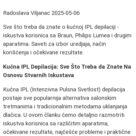
Radoslava Viljanac
2025-05-06
Sve što treba da znate o kućnoj IPL depilaciji -
iskustva korisnica sa Braun, Philips Lumea i drugim
aparatima. Saveti za izbor uredjaja, način
korišćenja i očekivane rezultate.
Kućna IPL Depilacija: Sve Što Treba da Znate Na
Osnovu Stvarnih Iskustava
Kućna IPL (Intenzivna Pulsna Svetlost) depilacija
postaje sve popularnija alternativa salonskim
tretmanima i tradicionalnim metodama uklanjanja
dlačica. U ovom članku ćemo detaljno razmotriti
iskustva korisnica sa različitim aparatima,
očekivane rezultate, najčešće probleme i praktične