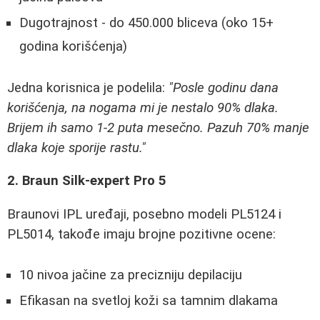
Dugotrajnost - do 450.000 bliceva (oko 15+
godina korišćenja)
Jedna korisnica je podelila:
"Posle godinu dana
korišćenja, na nogama mi je nestalo 90% dlaka.
Brijem ih samo 1-2 puta mesečno. Pazuh 70% manje
dlaka koje sporije rastu."
2. Braun Silk-expert Pro 5
Braunovi IPL uređaji, posebno modeli PL5124 i
PL5014, takođe imaju brojne pozitivne ocene:
10 nivoa jačine za precizniju depilaciju
Efikasan na svetloj koži sa tamnim dlakama