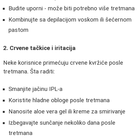
Budite uporni - može biti potrebno više tretmana
Kombinujte sa depilacijom voskom ili šećernom
pastom
2. Crvene tačkice i iritacija
Neke korisnice primećuju crvene kvržiće posle
tretmana. Šta raditi:
Smanjite jačinu IPL-a
Koristite hladne obloge posle tretmana
Nanosite aloe vera gel ili kreme za smirivanje
Izbegavajte sunčanje nekoliko dana posle
tretmana