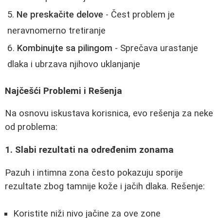
Ne preskačite delove
- Čest problem je
neravnomerno tretiranje
Kombinujte sa pilingom
- Sprečava urastanje
dlaka i ubrzava njihovo uklanjanje
Najčešći Problemi i Rešenja
Na osnovu iskustava korisnica, evo rešenja za neke
od problema:
1. Slabi rezultati na određenim zonama
Pazuh i intimna zona često pokazuju sporije
rezultate zbog tamnije kože i jačih dlaka. Rešenje:
Koristite niži nivo jačine za ove zone