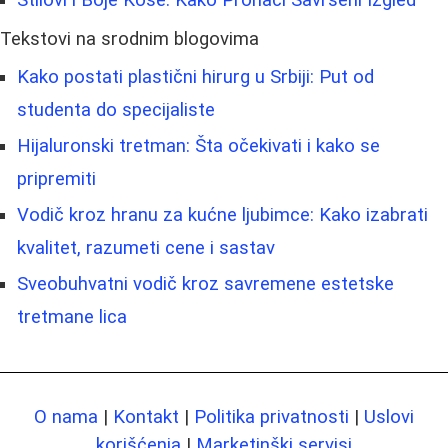
Stilovi i Boje Kose: Kako Pronaći Savršeni Izgled
Tekstovi na srodnim blogovima
Kako postati plastični hirurg u Srbiji: Put od
studenta do specijaliste
Hijaluronski tretman: Šta očekivati i kako se
pripremiti
Vodič kroz hranu za kućne ljubimce: Kako izabrati
kvalitet, razumeti cene i sastav
Sveobuhvatni vodič kroz savremene estetske
tretmane lica
O nama
|
Kontakt
|
Politika privatnosti
|
Uslovi
korišćenja
|
Marketinški servisi