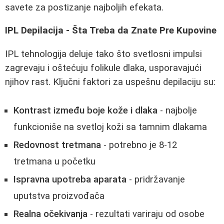
savete za postizanje najboljih efekata.
IPL Depilacija - Šta Treba da Znate Pre Kupovine
IPL tehnologija deluje tako što svetlosni impulsi
zagrevaju i oštećuju folikule dlaka, usporavajući
njihov rast. Ključni faktori za uspešnu depilaciju su:
Kontrast između boje kože i dlaka
- najbolje
funkcioniše na svetloj koži sa tamnim dlakama
Redovnost tretmana
- potrebno je 8-12
tretmana u početku
Ispravna upotreba aparata
- pridržavanje
uputstva proizvođača
Realna očekivanja
- rezultati variraju od osobe