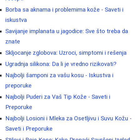
Borbа sa aknama i problemima kože - Saveti i
iskustva
Savijanje implanata u jagodice: Sve što treba da
znate
Skljocanje zglobova: Uzroci, simptomi i rešenja
Ugradnja silikona: Da li je vredno rizikovati?
Najbolji šamponi za vašu kosu - Iskustva i
preporuke
Najbolji Puderi za Vaš Tip Kože - Saveti i
Preporuke
Najbolji Losioni i Mleka za Osetljivu i Suvu Kožu -
Saveti i Preporuke