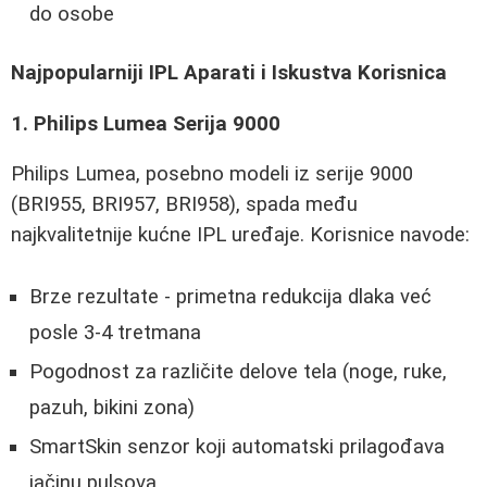
do osobe
Najpopularniji IPL Aparati i Iskustva Korisnica
1. Philips Lumea Serija 9000
Philips Lumea, posebno modeli iz serije 9000
(BRI955, BRI957, BRI958), spada među
najkvalitetnije kućne IPL uređaje. Korisnice navode:
Brze rezultate - primetna redukcija dlaka već
posle 3-4 tretmana
Pogodnost za različite delove tela (noge, ruke,
pazuh, bikini zona)
SmartSkin senzor koji automatski prilagođava
jačinu pulsova