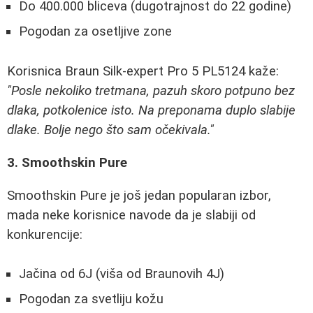
Do 400.000 bliceva (dugotrajnost do 22 godine)
Pogodan za osetljive zone
Korisnica Braun Silk-expert Pro 5 PL5124 kaže:
"Posle nekoliko tretmana, pazuh skoro potpuno bez
dlaka, potkolenice isto. Na preponama duplo slabije
dlake. Bolje nego što sam očekivala."
3. Smoothskin Pure
Smoothskin Pure je još jedan popularan izbor,
mada neke korisnice navode da je slabiji od
konkurencije:
Jačina od 6J (viša od Braunovih 4J)
Pogodan za svetliju kožu