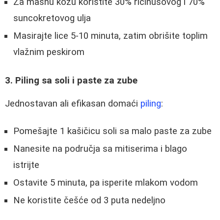
Za masnu kožu koristite 30% ricinusovog i 70%
suncokretovog ulja
Masirajte lice 5-10 minuta, zatim obrišite toplim
vlažnim peskirom
3. Piling sa soli i paste za zube
Jednostavan ali efikasan domaći
piling
:
Pomešajte 1 kašičicu soli sa malo paste za zube
Nanesite na područja sa mitiserima i blago
istrijte
Ostavite 5 minuta, pa isperite mlakom vodom
Ne koristite češće od 3 puta nedeljno