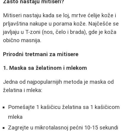
Zašto nastaju mitiseri?
Mitiseri nastaju kada se loj, mrtve ćelije kože i
prljavština nakupe u porama kože. Najčešće se
javljaju u T-zoni (nos, čelo i brada), gde je koža
obično masnija.
Prirodni tretmani za mitisere
1. Maska sa želatinom i mlekom
Jedna od najpopularnijih metoda je maska od
želatina i mleka:
Pomešajte 1 kašičicu želatina sa 1 kašičicom
mleka
Zagrejte u mikrotalasnoj pećni 10-15 sekundi