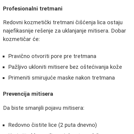
Profesionalni tretmani
Redovni kozmetički tretmani čišćenja lica ostaju
najefikasnije rešenje za uklanjanje mitisera. Dobar
kozmetičar će:
Pravično otvoriti pore pre tretmana
Pažljivo ukloniti mitisere bez oštećivanja kože
Primeniti smirujuće maske nakon tretmana
Prevencija mitisera
Da biste smanjili pojavu mitisera:
Redovno čistite lice (2 puta dnevno)