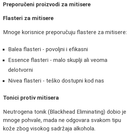
Preporučeni proizvodi za mitisere
Flasteri za mitisere
Mnoge korisnice preporučuju flastere za mitisere:
Balea flasteri - povoljni i efikasni
Essence flasteri - malo skuplji ali veoma
delotvorni
Nivea flasteri - teško dostupni kod nas
Tonici protiv mitisera
Neutrogena tonik (Blackhead Eliminating) dobio je
mnoge pohvale, mada ne odgovara svakom tipu
kože zbog visokog sadržaja alkohola.