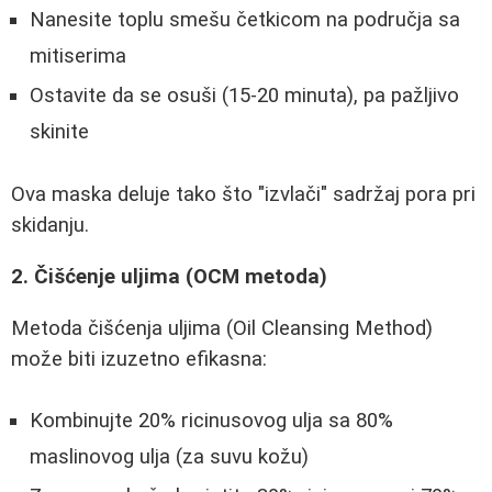
Nanesite toplu smešu četkicom na područja sa
mitiserima
Ostavite da se osuši (15-20 minuta), pa pažljivo
skinite
Ova maska deluje tako što "izvlači" sadržaj pora pri
skidanju.
2. Čišćenje uljima (OCM metoda)
Metoda čišćenja uljima (Oil Cleansing Method)
može biti izuzetno efikasna:
Kombinujte 20% ricinusovog ulja sa 80%
maslinovog ulja (za suvu kožu)