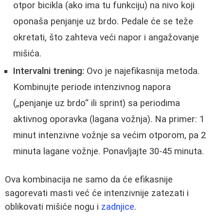
otpor bicikla (ako ima tu funkciju) na nivo koji
oponaša penjanje uz brdo. Pedale će se teže
okretati, što zahteva veći napor i angažovanje
mišića.
Intervalni trening:
Ovo je najefikasnija metoda.
Kombinujte periode intenzivnog napora
(„penjanje uz brdo“ ili sprint) sa periodima
aktivnog oporavka (lagana vožnja). Na primer: 1
minut intenzivne vožnje sa većim otporom, pa 2
minuta lagane vožnje. Ponavljajte 30-45 minuta.
Ova kombinacija ne samo da će efikasnije
sagorevati masti već će intenzivnije zatezati i
oblikovati mišiće nogu i
zadnjice
.