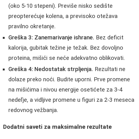
(oko 5-10 stepeni). Previše nisko sedište
preopterećuje kolena, a previsoko otežava
pravilno okretanje.
Greška 3: Zanemarivanje ishrane.
Bez deficit
kalorija, gubitak težine je težak. Bez dovoljno
proteina, mišići se neće adekvatno oblikovati.
Greška 4: Nedostatak strpljenja.
Rezultati ne
dolaze preko noći. Budite uporni. Prve promene
na mišićima i nivou energije osetićete za 3-4
nedeľje, a vidljive promene u figuri za 2-3 meseca
redovnog vežbanja.
Dodatni saveti za maksimalne rezultate