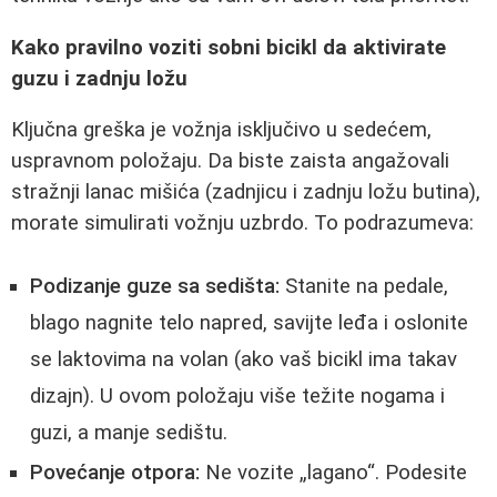
Kako pravilno voziti sobni bicikl da aktivirate
guzu i zadnju ložu
Ključna greška je vožnja isključivo u sedećem,
uspravnom položaju. Da biste zaista angažovali
stražnji lanac mišića (zadnjicu i zadnju ložu butina),
morate simulirati vožnju uzbrdo. To podrazumeva:
Podizanje guze sa sedišta:
Stanite na pedale,
blago nagnite telo napred, savijte leđa i oslonite
se laktovima na volan (ako vaš bicikl ima takav
dizajn). U ovom položaju više težite nogama i
guzi, a manje sedištu.
Povećanje otpora:
Ne vozite „lagano“. Podesite