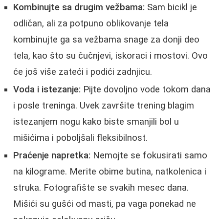
Kombinujte sa drugim vežbama:
Sam bicikl je
odličan, ali za potpuno oblikovanje tela
kombinujte ga sa vežbama snage za donji deo
tela, kao što su čučnjevi, iskoraci i mostovi. Ovo
će još više zateći i podići zadnjicu.
Voda i istezanje:
Pijte dovoljno vode tokom dana
i posle treninga. Uvek završite trening blagim
istezanjem nogu kako biste smanjili bol u
mišićima i poboljšali fleksibilnost.
Praćenje napretka:
Nemojte se fokusirati samo
na kilograme. Merite obime butina, natkolenica i
struka. Fotografište se svakih mesec dana.
Mišići su gušći od masti, pa vaga ponekad ne