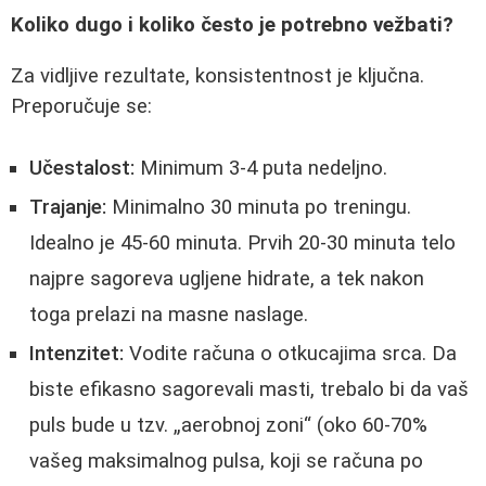
Koliko dugo i koliko često je potrebno vežbati?
Za vidljive rezultate, konsistentnost je ključna.
Preporučuje se:
Učestalost:
Minimum 3-4 puta nedeljno.
Trajanje:
Minimalno 30 minuta po treningu.
Idealno je 45-60 minuta. Prvih 20-30 minuta telo
najpre sagoreva ugljene hidrate, a tek nakon
toga prelazi na masne naslage.
Intenzitet:
Vodite računa o otkucajima srca. Da
biste efikasno sagorevali masti, trebalo bi da vaš
puls bude u tzv. „aerobnoj zoni“ (oko 60-70%
vašeg maksimalnog pulsa, koji se računa po