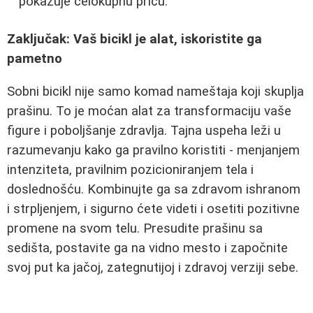
pokazuje celokupnu priču.
Zaključak: Vaš bicikl je alat, iskoristite ga
pametno
Sobni bicikl nije samo komad nameštaja koji skuplja
prašinu. To je moćan alat za transformaciju vaše
figure i poboljšanje zdravlja. Tajna uspeha leži u
razumevanju kako ga pravilno koristiti - menjanjem
intenziteta, pravilnim pozicioniranjem tela i
doslednošću. Kombinujte ga sa zdravom ishranom
i strpljenjem, i sigurno ćete videti i osetiti pozitivne
promene na svom telu. Presudite prašinu sa
sedišta, postavite ga na vidno mesto i započnite
svoj put ka jačoj, zategnutijoj i zdravoj verziji sebe.