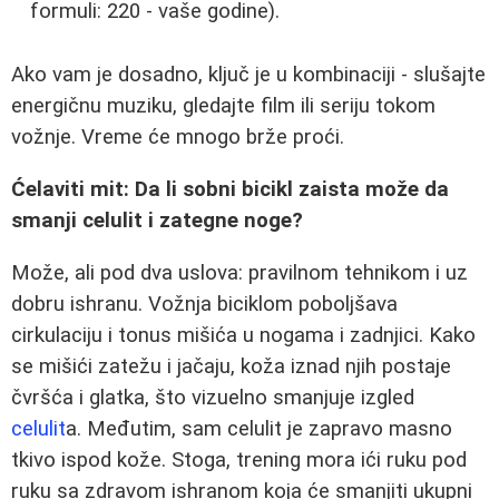
formuli: 220 - vaše godine).
Ako vam je dosadno, ključ je u kombinaciji - slušajte
energičnu muziku, gledajte film ili seriju tokom
vožnje. Vreme će mnogo brže proći.
Ćelaviti mit: Da li sobni bicikl zaista može da
smanji celulit i zategne noge?
Može, ali pod dva uslova: pravilnom tehnikom i uz
dobru ishranu. Vožnja biciklom poboljšava
cirkulaciju i tonus mišića u nogama i zadnjici. Kako
se mišići zatežu i jačaju, koža iznad njih postaje
čvršća i glatka, što vizuelno smanjuje izgled
celulit
a. Međutim, sam celulit je zapravo masno
tkivo ispod kože. Stoga, trening mora ići ruku pod
ruku sa zdravom ishranom koja će smanjiti ukupni