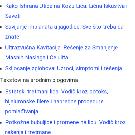
Kako Ishrana Utice na Kožu Lica: Lična Iskustva i
Saveti
Savijanje implanata u jagodice: Sve što treba da
znate
Ultrazvučna Kavitacija: Rešenje za Smanjenje
Masnih Naslaga i Celulita
Skljocanje zglobova: Uzroci, simptomi i rešenja
Tekstovi na srodnim blogovima
Estetski tretmani lica: Vodič kroz botoks,
hijaluronske filere i napredne procedure
pomlađivanja
Potkožne bubuljice i promene na licu: Vodič kroz
rešenja i tretmane