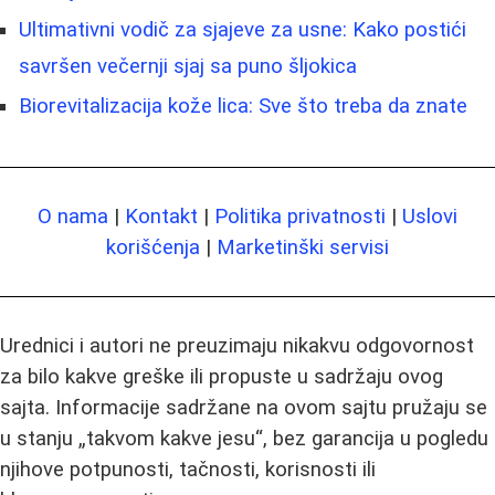
Ultimativni vodič za sjajeve za usne: Kako postići
savršen večernji sjaj sa puno šljokica
Biorevitalizacija kože lica: Sve što treba da znate
O nama
|
Kontakt
|
Politika privatnosti
|
Uslovi
korišćenja
|
Marketinški servisi
Urednici i autori ne preuzimaju nikakvu odgovornost
za bilo kakve greške ili propuste u sadržaju ovog
sajta. Informacije sadržane na ovom sajtu pružaju se
u stanju „takvom kakve jesu“, bez garancija u pogledu
njihove potpunosti, tačnosti, korisnosti ili