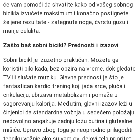
će vam pomoći da shvatite kako od vašeg sobnog
bicikla izvućete maksimum i konačno postignete
željene rezultate - zategnute noge, čvrstu guzu i
manje celulita.
Zašto baš sobni bicikl? Prednosti i izazovi
Sobni bicikl je izuzetno praktičan. Možete ga
koristiti bilo kada, bez obzira na vreme, dok gledate
TV ili slušate muziku. Glavna prednost je što je
fantastican kardio trening koji jača srce, pluća i
cirkulaciju, ubrzava metabolizam i pomaže u
sagorevanju kalorija. Međutim, glavni izazov leži u
činjenici da standardna vožnja u sedećem položaju
nedovoljno angažuje zadnju ložu butina i glutealne
mišiće. Upravo zbog toga je neophodno prilagoditi
tehniku vožnje ako su vam ovi delovi tela prioritet.