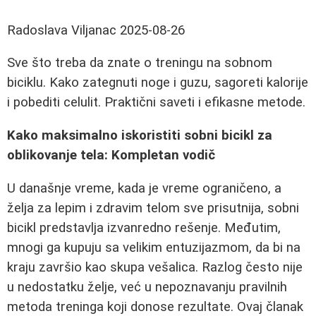
Radoslava Viljanac
2025-08-26
Sve što treba da znate o treningu na sobnom
biciklu. Kako zategnuti noge i guzu, sagoreti kalorije
i pobediti celulit. Praktični saveti i efikasne metode.
Kako maksimalno iskoristiti sobni bicikl za
oblikovanje tela: Kompletan vodič
U današnje vreme, kada je vreme ograničeno, a
želja za lepim i zdravim telom sve prisutnija, sobni
bicikl predstavlja izvanredno rešenje. Međutim,
mnogi ga kupuju sa velikim entuzijazmom, da bi na
kraju završio kao skupa vešalica. Razlog često nije
u nedostatku želje, već u nepoznavanju pravilnih
metoda treninga koji donose rezultate. Ovaj članak