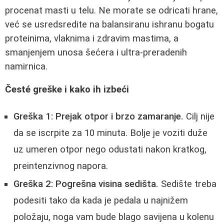
procenat masti u telu. Ne morate se odricati hrane,
već se usredsredite na balansiranu ishranu bogatu
proteinima, vlaknima i zdravim mastima, a
smanjenjem unosa šećera i ultra-preradenih
namirnica.
Česté greške i kako ih izbeći
Greška 1: Prejak otpor i brzo zamaranje.
Cilj nije
da se iscrpite za 10 minuta. Bolje je voziti duže
uz umeren otpor nego odustati nakon kratkog,
preintenzivnog napora.
Greška 2: Pogrešna visina sedišta.
Sedište treba
podesiti tako da kada je pedala u najnižem
položaju, noga vam bude blago savijena u kolenu