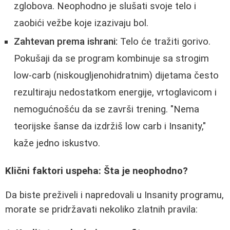
zglobova. Neophodno je slušati svoje telo i
zaobići vežbe koje izazivaju bol.
Zahtevan prema ishrani:
Telo će tražiti gorivo.
Pokušaji da se program kombinuje sa strogim
low-carb (niskougljenohidratnim) dijetama često
rezultiraju nedostatkom energije, vrtoglavicom i
nemogućnošću da se završi trening. "Nema
teorijske šanse da izdržiš low carb i Insanity,"
kaže jedno iskustvo.
Klični faktori uspeha: Šta je neophodno?
Da biste preživeli i napredovali u Insanity programu,
morate se pridržavati nekoliko zlatnih pravila: