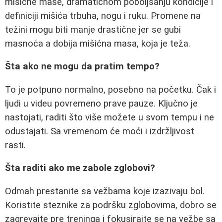
mišićne mase, dramatičnom poboljšanju kondicije i
definiciji mišića trbuha, nogu i ruku. Promene na
težini mogu biti manje drastične jer se gubi
masnoća a dobija mišićna masa, koja je teža.
Šta ako ne mogu da pratim tempo?
To je potpuno normalno, posebno na početku. Čak i
ljudi u videu povremeno prave pauze. Ključno je
nastojati, raditi što više možete u svom tempu i ne
odustajati. Sa vremenom će moći i izdržljivost
rasti.
Šta raditi ako me zabole zglobovi?
Odmah prestanite sa vežbama koje izazivaju bol.
Koristite steznike za podršku zglobovima, dobro se
zagrevajte pre treninga i fokusirajte se na vežbe sa