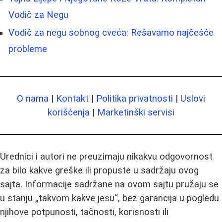
Vodič za Negu
Vodič za negu sobnog cveća: Rešavamo najčešće
probleme
O nama
|
Kontakt
|
Politika privatnosti
|
Uslovi
korišćenja
|
Marketinški servisi
Urednici i autori ne preuzimaju nikakvu odgovornost
za bilo kakve greške ili propuste u sadržaju ovog
sajta. Informacije sadržane na ovom sajtu pružaju se
u stanju „takvom kakve jesu“, bez garancija u pogledu
njihove potpunosti, tačnosti, korisnosti ili