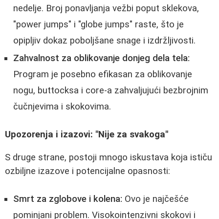
nedelje. Broj ponavljanja vežbi poput sklekova,
"power jumps" i "globe jumps" raste, što je
opipljiv dokaz poboljšane snage i izdržljivosti.
Zahvalnost za oblikovanje donjeg dela tela:
Program je posebno efikasan za oblikovanje
nogu, buttocksa i core-a zahvaljujući bezbrojnim
čučnjevima i skokovima.
Upozorenja i izazovi: "Nije za svakoga"
S druge strane, postoji mnogo iskustava koja ističu
ozbiljne izazove i potencijalne opasnosti:
Smrt za zglobove i kolena:
Ovo je najčešće
pominjani problem. Visokointenzivni skokovi i