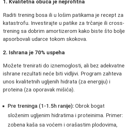
1. Kvalitetna obuća je neprofitna
Raditi trening bosa ili u lošim patikama je recept za
katastrofu. Investirajte u patike za trčanje ili cross-
trening sa dobrim amortizerom kako biste što bolje
apsorbovali udarce tokom skokova.
2. Ishrana je 70% uspeha
Možete trenirati do iznemoglosti, ali bez adekvatne
ishrane rezultati neće biti vidljivi. Program zahteva
unos kvalitetnih ugljenih hidrata (za energiju) i
proteina (za oporavak mišića).
Pre treninga (1-1.5h ranije):
Obrok bogat
složenim ugljenim hidratima i proteinima. Primer:
zobena kaša sa voćem i orašastim plodovima,