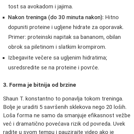
tost sa avokadom i jajima.
Nakon treninga (do 30 minuta nakon):
Hitno
dopuniti proteine i ugljene hidrate za oporavak.
Primer: proteinski napitak sa bananom, obilan
obrok sa piletinom i slatkim krompirom.
Izbegavite večere sa ugljenim hidratima;
usredsredite se na proteine i povrće.
3. Forma je bitnija od brzine
Shaun T. konstantno to ponavlja tokom treninga.
Bolje je uraditi 5 savršenih sklekova nego 20 loših.
Loša forma ne samo da smanjuje efikasnost vežbe
već i dramatično povećava rizik od povreda. Uvek
radite u svom tempu i pauzirajte video ako je