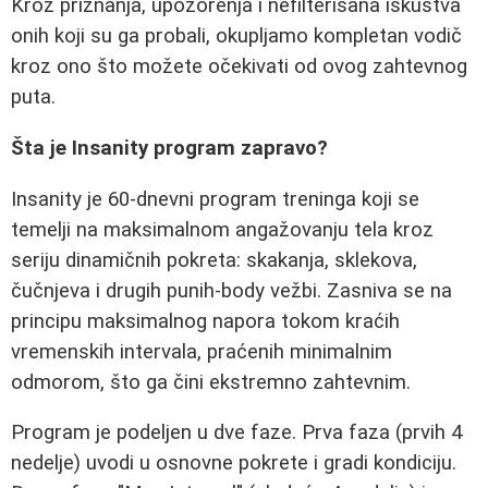
Kroz priznanja, upozorenja i nefilterisana iskustva
onih koji su ga probali, okupljamo kompletan vodič
kroz ono što možete očekivati od ovog zahtevnog
puta.
Šta je Insanity program zapravo?
Insanity je 60-dnevni program treninga koji se
temelji na maksimalnom angažovanju tela kroz
seriju dinamičnih pokreta: skakanja, sklekova,
čučnjeva i drugih punih-body vežbi. Zasniva se na
principu maksimalnog napora tokom kraćih
vremenskih intervala, praćenih minimalnim
odmorom, što ga čini ekstremno zahtevnim.
Program je podeljen u dve faze. Prva faza (prvih 4
nedelje) uvodi u osnovne pokrete i gradi kondiciju.