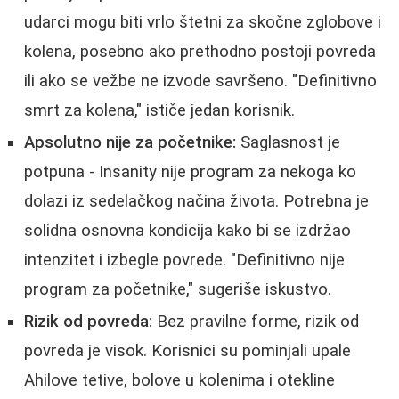
udarci mogu biti vrlo štetni za skočne zglobove i
kolena, posebno ako prethodno postoji povreda
ili ako se vežbe ne izvode savršeno. "Definitivno
smrt za kolena," ističe jedan korisnik.
Apsolutno nije za početnike:
Saglasnost je
potpuna - Insanity nije program za nekoga ko
dolazi iz sedelačkog načina života. Potrebna je
solidna osnovna kondicija kako bi se izdržao
intenzitet i izbegle povrede. "Definitivno nije
program za početnike," sugeriše iskustvo.
Rizik od povreda:
Bez pravilne forme, rizik od
povreda je visok. Korisnici su pominjali upale
Ahilove tetive, bolove u kolenima i otekline