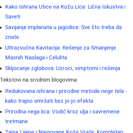
Kako Ishrana Utice na Kožu Lica: Lična Iskustva i
Saveti
Savijanje implanata u jagodice: Sve što treba da
znate
Ultrazvučna Kavitacija: Rešenje za Smanjenje
Masnih Naslaga i Celulita
Skljocanje zglobova: Uzroci, simptomi i rešenja
Tekstovi na srodnim blogovima
Redukovana ishrana i prirodne metode nege tela -
kako trajno smršati bez jo‑jo efekta
Prirodna nega lica: Vodič kroz ulja i savremene
tretmane
Tajna Lijepe i Njegovane Kože Vrata: Kompletan