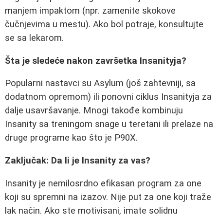
manjem impaktom (npr. zamenite skokove
čučnjevima u mestu). Ako bol potraje, konsultujte
se sa lekarom.
Šta je sledeće nakon završetka Insanityja?
Popularni nastavci su Asylum (još zahtevniji, sa
dodatnom opremom) ili ponovni ciklus Insanityja za
dalje usavršavanje. Mnogi takođe kombinuju
Insanity sa treningom snage u teretani ili prelaze na
druge programe kao što je P90X.
Zaključak: Da li je Insanity za vas?
Insanity je nemilosrdno efikasan program za one
koji su spremni na izazov. Nije put za one koji traže
lak način. Ako ste motivisani, imate solidnu