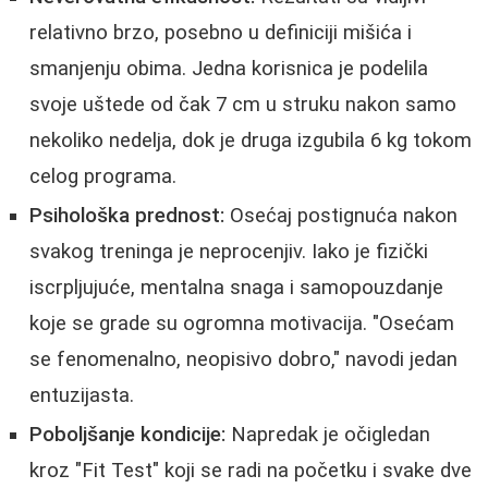
relativno brzo, posebno u definiciji mišića i
smanjenju obima. Jedna korisnica je podelila
svoje uštede od čak 7 cm u struku nakon samo
nekoliko nedelja, dok je druga izgubila 6 kg tokom
celog programa.
Psihološka prednost:
Osećaj postignuća nakon
svakog treninga je neprocenjiv. Iako je fizički
iscrpljujuće, mentalna snaga i samopouzdanje
koje se grade su ogromna motivacija. "Osećam
se fenomenalno, neopisivo dobro," navodi jedan
entuzijasta.
Poboljšanje kondicije:
Napredak je očigledan
kroz "Fit Test" koji se radi na početku i svake dve