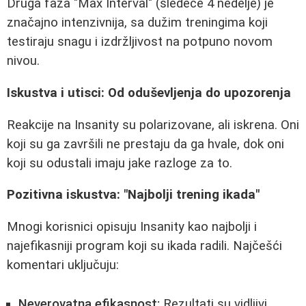
Druga faza "Max Interval" (sledeće 4 nedelje) je
značajno intenzivnija, sa dužim treningima koji
testiraju snagu i izdržljivost na potpuno novom
nivou.
Iskustva i utisci: Od oduševljenja do upozorenja
Reakcije na Insanity su polarizovane, ali iskrena. Oni
koji su ga završili ne prestaju da ga hvale, dok oni
koji su odustali imaju jake razloge za to.
Pozitivna iskustva: "Najbolji trening ikada"
Mnogi korisnici opisuju Insanity kao najbolji i
najefikasniji program koji su ikada radili. Najčešći
komentari uključuju:
Neverovatna efikasnost:
Rezultati su vidljivi