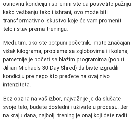
osnovnu kondiciju i spremni ste da posvetite pažnju
kako vežbanju tako i ishrani, ovo može biti
transformativno iskustvo koje će vam promeniti
telo i stav prema treningu.
Međutim, ako ste potpuni početnik, imate značajan
višak kilograma, probleme sa zglobovima ili kolena,
pametnije je početi sa blažim programima (poput
Jillian Michaels 30 Day Shred) da biste izgradili
kondiciju pre nego što pređete na ovaj nivo
intenziteta.
Bez obzira na vaš izbor, najvažnije je da slušate
svoje telo, budete dosledni i uživate u procesu. Jer
na kraju dana, najbolji trening je onaj koji ćete raditi.