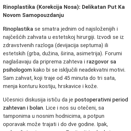
Rinoplastika (Korekcija Nosa): Delikatan Put Ka
Novom Samopouzdanju
Rinoplastika
se smatra jednim od najsloženijih i
najčešćih zahvata u estetskoj hirurgiji. Izvodi se iz
zdravstvenih razloga (deviјacija septuma) ili
estetskih (grba, dužina, širina, asimetrija). Forumi
naglašavaju da priprema zahteva i
razgovor sa
psihologom
kako bi se isključili neadekvatni motivi.
Sam zahvat, koji traje od 45 minuta do tri sata,
menja konturu kostiju, hrskavice i kože.
Učesnici diskusija ističu da je
postoperativni period
zahtevan i bolan
. Lice i nos su otečeni, sa
tamponima u nosnim hodnicima, a potpun
oporavak može trajati i do dve godine. Ipak,