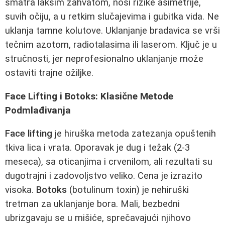
smatra lakšim zahvatom, nosi rizike asimetrije,
suvih očiju, a u retkim slučajevima i gubitka vida. Ne
uklanja tamne kolutove. Uklanjanje bradavica se vrši
tečnim azotom, radiotalasima ili laserom. Ključ je u
stručnosti, jer neprofesionalno uklanjanje može
ostaviti trajne ožiljke.
Face Lifting i Botoks: Klasične Metode
Podmlađivanja
Face lifting
je hiruška metoda zatezanja opuštenih
tkiva lica i vrata. Oporavak je dug i težak (2-3
meseca), sa oticanjima i crvenilom, ali rezultati su
dugotrajni i zadovoljstvo veliko. Cena je izrazito
visoka.
Botoks
(botulinum toxin) je nehiruški
tretman za uklanjanje bora. Mali, bezbedni
ubrizgavaju se u mišiće, sprečavajući njihovo