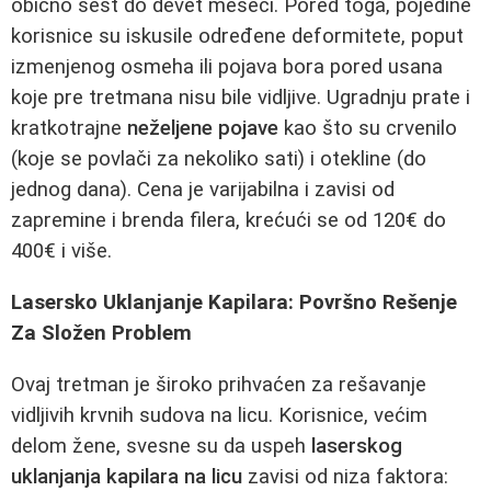
obično šest do devet meseci. Pored toga, pojedine
korisnice su iskusile određene deformitete, poput
izmenjenog osmeha ili pojava bora pored usana
koje pre tretmana nisu bile vidljive. Ugradnju prate i
kratkotrajne
neželjene pojave
kao što su crvenilo
(koje se povlači za nekoliko sati) i otekline (do
jednog dana). Cena je varijabilna i zavisi od
zapremine i brenda filera, krećući se od 120€ do
400€ i više.
Lasersko Uklanjanje Kapilara: Površno Rešenje
Za Složen Problem
Ovaj tretman je široko prihvaćen za rešavanje
vidljivih krvnih sudova na licu. Korisnice, većim
delom žene, svesne su da uspeh
laserskog
uklanjanja kapilara na licu
zavisi od niza faktora: