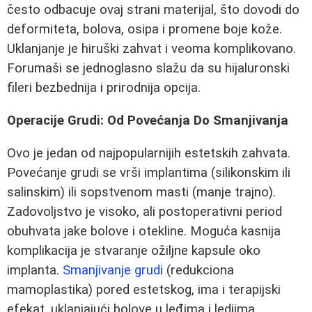
često odbacuje ovaj strani materijal, što dovodi do
deformiteta, bolova, osipa i promene boje kože.
Uklanjanje je hiruški zahvat i veoma komplikovano.
Forumaši se jednoglasno slažu da su hijaluronski
fileri bezbednija i prirodnija opcija.
Operacije Grudi: Od Povećanja Do Smanjivanja
Ovo je jedan od najpopularnijih estetskih zahvata.
Povećanje grudi se vrši implantima (silikonskim ili
salinskim) ili sopstvenom masti (manje trajno).
Zadovoljstvo je visoko, ali postoperativni period
obuhvata jake bolove i otekline. Moguća kasnija
komplikacija je stvaranje ožiljne kapsule oko
implanta.
Smanjivanje grudi
(redukciona
mamoplastika) pored estetskog, ima i terapijski
efekat, uklanjajući bolove u leđima i ledjima.