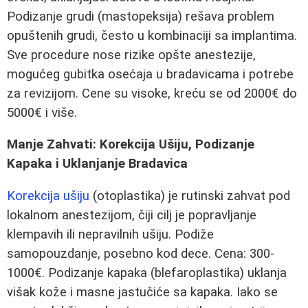
Podizanje grudi (mastopeksija) rešava problem
opuštenih grudi, često u kombinaciji sa implantima.
Sve procedure nose rizike opšte anestezije,
mogućeg gubitka osećaja u bradavicama i potrebe
za revizijom. Cene su visoke, kreću se od 2000€ do
5000€ i više.
Manje Zahvati: Korekcija Ušiju, Podizanje
Kapaka i Uklanjanje Bradavica
Korekcija ušiju
(otoplastika) je rutinski zahvat pod
lokalnom anestezijom, čiji cilj je popravljanje
klempavih ili nepravilnih ušiju. Podiže
samopouzdanje, posebno kod dece. Cena: 300-
1000€. Podizanje kapaka (blefaroplastika) uklanja
višak kože i masne jastučiće sa kapaka. Iako se