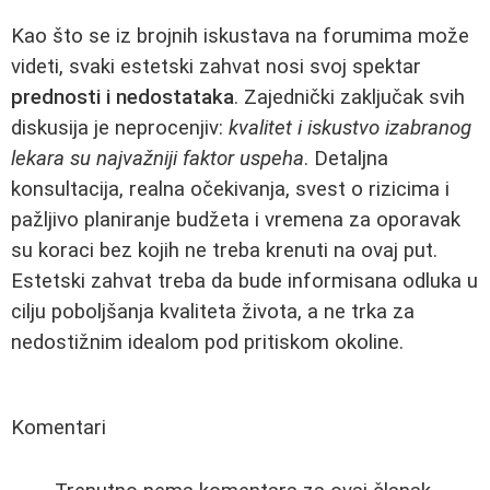
Kao što se iz brojnih iskustava na forumima može
videti, svaki estetski zahvat nosi svoj spektar
prednosti i nedostataka
. Zajednički zaključak svih
diskusija je neprocenjiv:
kvalitet i iskustvo izabranog
lekara su najvažniji faktor uspeha
. Detaljna
konsultacija, realna očekivanja, svest o rizicima i
pažljivo planiranje budžeta i vremena za oporavak
su koraci bez kojih ne treba krenuti na ovaj put.
Estetski zahvat treba da bude informisana odluka u
cilju poboljšanja kvaliteta života, a ne trka za
nedostižnim idealom pod pritiskom okoline.
Komentari