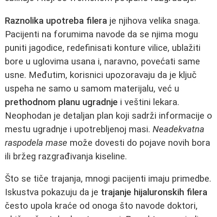
Raznolika upotreba filera
je njihova velika snaga.
Pacijenti na forumima navode da se njima mogu
puniti jagodice, redefinisati konture vilice, ublažiti
bore u uglovima usana i, naravno, povećati same
usne. Međutim, korisnici upozoravaju da je ključ
uspeha ne samo u samom materijalu, već u
prethodnom planu ugradnje
i veštini lekara.
Neophodan je detaljan plan koji sadrži informacije o
mestu ugradnje i upotrebljenoj masi.
Neadekvatna
raspodela mase
može dovesti do pojave novih bora
ili bržeg razgrađivanja kiseline.
Što se tiče trajanja, mnogi pacijenti imaju primedbe.
Iskustva pokazuju da je
trajanje hijaluronskih filera
često upola kraće od onoga što navode doktori,