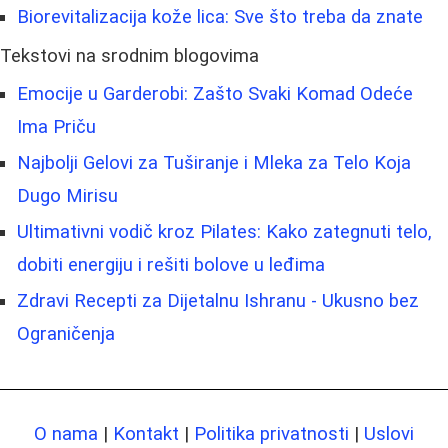
Biorevitalizacija kože lica: Sve što treba da znate
Tekstovi na srodnim blogovima
Emocije u Garderobi: Zašto Svaki Komad Odeće
Ima Priču
Najbolji Gelovi za Tuširanje i Mleka za Telo Koja
Dugo Mirisu
Ultimativni vodič kroz Pilates: Kako zategnuti telo,
dobiti energiju i rešiti bolove u leđima
Zdravi Recepti za Dijetalnu Ishranu - Ukusno bez
Ograničenja
O nama
|
Kontakt
|
Politika privatnosti
|
Uslovi