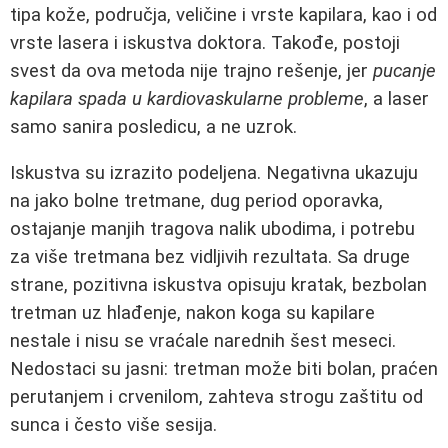
tipa kože, područja, veličine i vrste kapilara, kao i od
vrste lasera i iskustva doktora. Takođe, postoji
svest da ova metoda nije trajno rešenje, jer
pucanje
kapilara spada u kardiovaskularne probleme
, a laser
samo sanira posledicu, a ne uzrok.
Iskustva su izrazito podeljena. Negativna ukazuju
na jako bolne tretmane, dug period oporavka,
ostajanje manjih tragova nalik ubodima, i potrebu
za više tretmana bez vidljivih rezultata. Sa druge
strane, pozitivna iskustva opisuju kratak, bezbolan
tretman uz hlađenje, nakon koga su kapilare
nestale i nisu se vraćale narednih šest meseci.
Nedostaci su jasni: tretman može biti bolan, praćen
perutanjem i crvenilom, zahteva strogu zaštitu od
sunca i često više sesija.