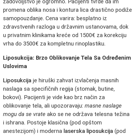
zadovoljstvo je ogromno. Pacijenti tvrde da im
promena oblika nosa i kontura lica drastično podiže
samopouzdanje. Cena varira: besplatno iz
zdravstvenih razloga u državnim ustanovama, dok
u privatnim klinikama kreće od 1500€ za korekciju
vrha do 3500€ za kompletnu rinoplastiku.
Liposukcija: Brzo Oblikovanje Tela Sa Određenim
Uslovima
Liposukcija
je hiruški zahvat izvlačenja masnih
naslaga sa specifičnih regija (stomak, butine,
bokovi). Pacijenti je vide kao brz način za
oblikovanje tela, ali upozoravaju:
masne naslage
mogu da se vrate
ako se ne održava telesna težina
i ishrana. Postoje klasična (pod opštom
anestezijom) i moderna
laserska liposukcija
(pod