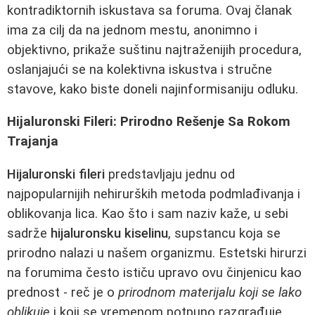
kontradiktornih iskustava sa foruma. Ovaj članak
ima za cilj da na jednom mestu, anonimno i
objektivno, prikaže suštinu najtraženijih procedura,
oslanjajući se na kolektivna iskustva i stručne
stavove, kako biste doneli najinformisaniju odluku.
Hijaluronski Fileri: Prirodno Rešenje Sa Rokom
Trajanja
Hijaluronski fileri
predstavljaju jednu od
najpopularnijih nehirurških metoda podmlađivanja i
oblikovanja lica. Kao što i sam naziv kaže, u sebi
sadrže
hijaluronsku kiselinu
, supstancu koja se
prirodno nalazi u našem organizmu. Estetski hirurzi
na forumima često ističu upravo ovu činjenicu kao
prednost - reč je o
prirodnom materijalu koji se lako
oblikuje
i koji se vremenom potpuno razgrađuje.