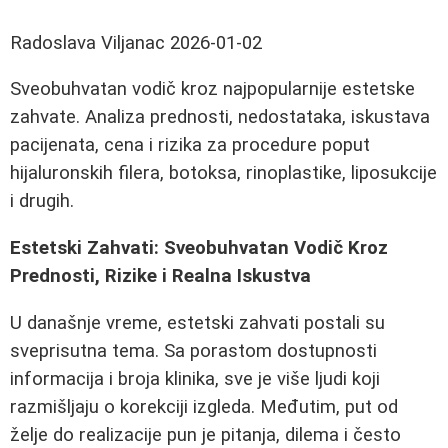
Radoslava Viljanac
2026-01-02
Sveobuhvatan vodič kroz najpopularnije estetske
zahvate. Analiza prednosti, nedostataka, iskustava
pacijenata, cena i rizika za procedure poput
hijaluronskih filera, botoksa, rinoplastike, liposukcije
i drugih.
Estetski Zahvati: Sveobuhvatan Vodič Kroz
Prednosti, Rizike i Realna Iskustva
U današnje vreme, estetski zahvati postali su
sveprisutna tema. Sa porastom dostupnosti
informacija i broja klinika, sve je više ljudi koji
razmišljaju o korekciji izgleda. Međutim, put od
želje do realizacije pun je pitanja, dilema i često