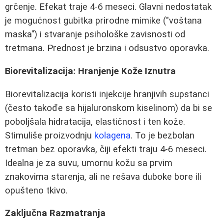
grčenje. Efekat traje 4-6 meseci. Glavni nedostatak
je mogućnost gubitka prirodne mimike ("voštana
maska") i stvaranje psihološke zavisnosti od
tretmana. Prednost je brzina i odsustvo oporavka.
Biorevitalizacija: Hranjenje Kože Iznutra
Biorevitalizacija koristi injekcije hranjivih supstanci
(često takođe sa hijaluronskom kiselinom) da bi se
poboljšala hidratacija, elastičnost i ten kože.
Stimuliše proizvodnju
kolagena
. To je bezbolan
tretman bez oporavka, čiji efekti traju 4-6 meseci.
Idealna je za suvu, umornu kožu sa prvim
znakovima starenja, ali ne rešava duboke bore ili
opušteno tkivo.
Zaključna Razmatranja