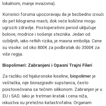
lokalnom, manje invazivna).
Korisnici foruma upozoravaju da je bezbedno izvući
do pet kilograma masti, dok veće količine mogu
ugroziti zdravlje. Postoperativni period uključuje
bolove, modrice i nošenje steznika. Jedan od
ozbiljnih, iako retkih rizika, je masna embolija. Cene
su visoke: od oko 800€ za podbratak do 3500€ za
više regija.
Biopolimeri: Zabranjeni i Opasni Trajni Fileri
Za razliku od hijaluronske kiseline,
biopolimer
je
veštačka,
nije biorazgradiv
supstanca, često
poistovećivana sa tečnim silikonom. Zabranjen je u
EU i SAD. Iako je tretman kratak i cena niža,
iskustva su pretežno katastrofalna. Organam