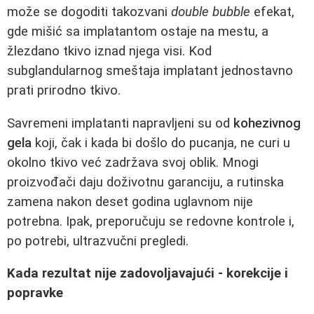
može se dogoditi takozvani
double bubble
efekat,
gde mišić sa implatantom ostaje na mestu, a
žlezdano tkivo iznad njega visi. Kod
subglandularnog smeštaja implatant jednostavno
prati prirodno tkivo.
Savremeni implatanti napravljeni su od
kohezivnog
gela
koji, čak i kada bi došlo do pucanja, ne curi u
okolno tkivo već zadržava svoj oblik. Mnogi
proizvođači daju doživotnu garanciju, a rutinska
zamena nakon deset godina uglavnom nije
potrebna. Ipak, preporučuju se redovne kontrole i,
po potrebi, ultrazvučni pregledi.
Kada rezultat nije zadovoljavajući - korekcije i
popravke