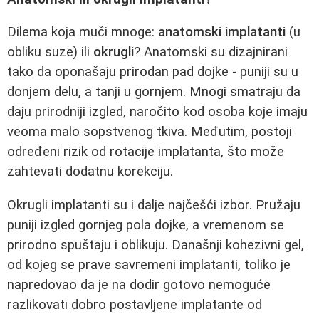
Dilema koja muči mnoge:
anatomski implatanti
(u
obliku suze) ili
okrugli
? Anatomski su dizajnirani
tako da oponašaju prirodan pad dojke - puniji su u
donjem delu, a tanji u gornjem. Mnogi smatraju da
daju prirodniji izgled, naročito kod osoba koje imaju
veoma malo sopstvenog tkiva. Međutim, postoji
određeni rizik od rotacije implatanta, što može
zahtevati dodatnu korekciju.
Okrugli implatanti su i dalje najčešći izbor. Pružaju
puniji izgled gornjeg pola dojke, a vremenom se
prirodno spuštaju i oblikuju. Današnji kohezivni gel,
od kojeg se prave savremeni implatanti, toliko je
napredovao da je na dodir gotovo nemoguće
razlikovati dobro postavljene implatante od