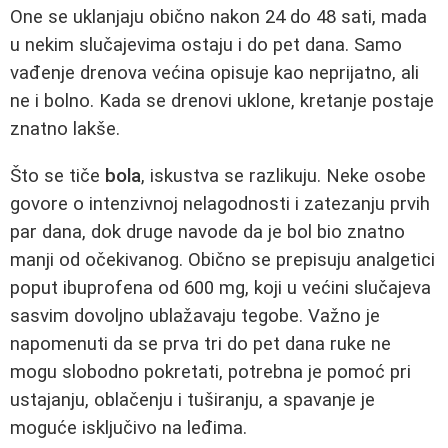
One se uklanjaju obično nakon 24 do 48 sati, mada
u nekim slučajevima ostaju i do pet dana. Samo
vađenje drenova većina opisuje kao neprijatno, ali
ne i bolno. Kada se drenovi uklone, kretanje postaje
znatno lakše.
Što se tiče
bola
, iskustva se razlikuju. Neke osobe
govore o intenzivnoj nelagodnosti i zatezanju prvih
par dana, dok druge navode da je bol bio znatno
manji od očekivanog. Obično se prepisuju analgetici
poput ibuprofena od 600 mg, koji u većini slučajeva
sasvim dovoljno ublažavaju tegobe. Važno je
napomenuti da se prva tri do pet dana ruke ne
mogu slobodno pokretati, potrebna je pomoć pri
ustajanju, oblačenju i tuširanju, a spavanje je
moguće isključivo na leđima.