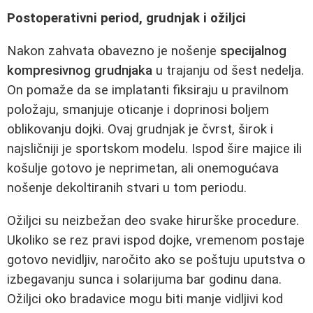
Postoperativni period, grudnjak i ožiljci
Nakon zahvata obavezno je nošenje
specijalnog
kompresivnog grudnjaka
u trajanju od šest nedelja.
On pomaže da se implatanti fiksiraju u pravilnom
položaju, smanjuje oticanje i doprinosi boljem
oblikovanju dojki. Ovaj grudnjak je čvrst, širok i
najsličniji je sportskom modelu. Ispod šire majice ili
košulje gotovo je neprimetan, ali onemogućava
nošenje dekoltiranih stvari u tom periodu.
Ožiljci su neizbežan deo svake hirurške procedure.
Ukoliko se rez pravi ispod dojke, vremenom postaje
gotovo nevidljiv, naročito ako se poštuju uputstva o
izbegavanju sunca i solarijuma bar godinu dana.
Ožiljci oko bradavice mogu biti manje vidljivi kod