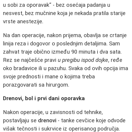
u sobi za oporavak“ - bez osećaja padanja u
nesvest, bez mučnine koja je nekada pratila starije
vrste anestezije.
Na dan operacije, nakon prijema, obavlja se crtanje
linija reza i dogovor o poslednjim detaljima. Sam
zahvat traje obično između 90 minuta i dva sata.
Rez se najčešće pravi
u pregibu ispod dojke
, ređe
oko bradavice ili u pazuhu. Svaka od ovih opcija ima
svoje prednosti i mane o kojima treba
porazgovarati sa hirurgom.
Drenovi, bol i prvi dani oporavka
Nakon operacije, u zavisnosti od tehnike,
postavljaju se
drenovi
- tanke cevčice koje odvode
višak tečnosti i sukrvice iz operisanog područja.