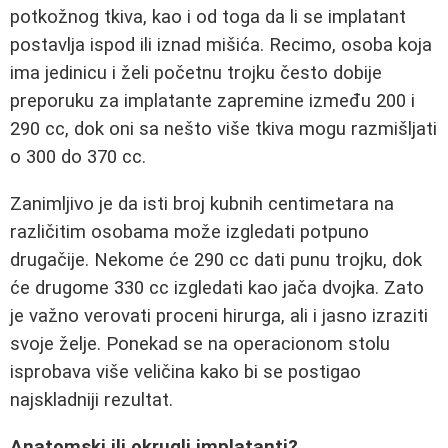
potkožnog tkiva, kao i od toga da li se implatant
postavlja ispod ili iznad mišića. Recimo, osoba koja
ima jedinicu i želi početnu trojku često dobije
preporuku za implatante zapremine između 200 i
290 cc, dok oni sa nešto više tkiva mogu razmišljati
o 300 do 370 cc.
Zanimljivo je da isti broj kubnih centimetara na
različitim osobama može izgledati potpuno
drugačije. Nekome će 290 cc dati punu trojku, dok
će drugome 330 cc izgledati kao jača dvojka. Zato
je važno verovati proceni hirurga, ali i jasno izraziti
svoje želje. Ponekad se na operacionom stolu
isprobava više veličina kako bi se postigao
najskladniji rezultat.
Anatomski ili okrugli implatanti?