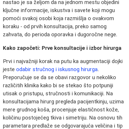
nastao je sa željom da na jednom mestu objedini
ključne informacije, iskustva i savete koji mogu
pomoći svakoj osobi koja razmišlja o ovakvom
koraku - od prvih konsultacija, preko samog
zahvata, do perioda oporavka i dugoročne nege.
Kako započeti: Prve konsultacije i izbor hirurga
Prvi i najvažniji korak na putu ka augmentaciji dojki
jeste
odabir stručnog i iskusnog hirurga
.
Preporučuje se da se obavi razgovor u nekoliko
različitih klinika kako bi se stekao što potpuniji
utisak o pristupu, stručnosti i komunikaciji. Na
konsultacijama hirurg pregleda pacijentkinju, uzima
mere grudnog koša, procenjuje elastičnost kože,
količinu postojećeg tkiva i simetriju. Na osnovu tih
parametara predlaže se odgovarajuća veličina i tip