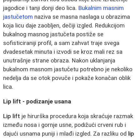
jagodice i tanji donji deo lica.
Bukalnim masnim
jastučetom
naziva se masna naslaga u obrazima
koja licu daje zaobljen, dečiji izgled. Redukcijom
bukalnog masnog jastučeta postiže se
sofisticiraniji profil, a sam zahvat traje svega
dvadesetak minuta i izvodi se kroz mali rez sa
unutrašnje strane obraza. Nakon uklanjanja
bukalnom masnom jastučetu potrebno je nekoliko
nedelja da se otok povuče i pokaže konačan oblik
lica.
Lip lift - podizanje usana
Lip lift
je hirurška procedura koja skraćuje razmak
između nosa i gornje usne, podižući crveni rub i
dajući usnama puniji i mlađi izgled. Za razliku od
lip