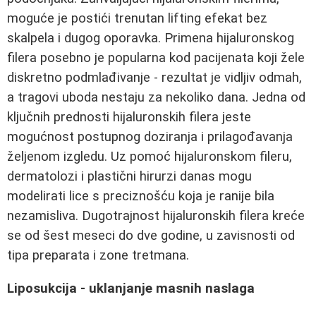
moguće je postići trenutan lifting efekat bez
skalpela i dugog oporavka. Primena hijaluronskog
filera posebno je popularna kod pacijenata koji žele
diskretno podmlađivanje - rezultat je vidljiv odmah,
a tragovi uboda nestaju za nekoliko dana. Jedna od
ključnih prednosti hijaluronskih filera jeste
mogućnost postupnog doziranja i prilagođavanja
željenom izgledu. Uz pomoć hijaluronskom fileru,
dermatolozi i plastični hirurzi danas mogu
modelirati lice s preciznošću koja je ranije bila
nezamisliva. Dugotrajnost hijaluronskih filera kreće
se od šest meseci do dve godine, u zavisnosti od
tipa preparata i zone tretmana.
Liposukcija - uklanjanje masnih naslaga