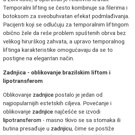
Temporalni lifting se često kombinuje sa filerima i
botoksom za sveobuhvatan efekat podmlađivanja.
Pacijenti koji se odlučuju za temporalnim liftingom
obično žele da reše problem spuštenih obrva bez
velikog hirurškog zahvata, a upravo temporalnog
liftinga karakteristike omogućavaju da se to
postigne na elegantan način.
Zadnjica - oblikovanje brazilskim liftom i
lipotransferom
Oblikovanje
zadnjice
postalo je jedan od
najpopularnijih estetskih ciljeva. Povećanje i
oblikovanje
zadnjice
najčešće se izvodi
lipotransferom
- masno tkivo se sa stomaka ili
butina presađuje u
zadnjicu
, čime se postiže