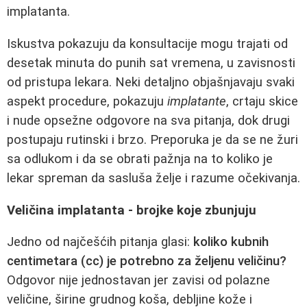
implatanta.
Iskustva pokazuju da konsultacije mogu trajati od
desetak minuta do punih sat vremena, u zavisnosti
od pristupa lekara. Neki detaljno objašnjavaju svaki
aspekt procedure, pokazuju
implatante
, crtaju skice
i nude opsežne odgovore na sva pitanja, dok drugi
postupaju rutinski i brzo. Preporuka je da se ne žuri
sa odlukom i da se obrati pažnja na to koliko je
lekar spreman da sasluša želje i razume očekivanja.
Veličina implatanta - brojke koje zbunjuju
Jedno od najčešćih pitanja glasi:
koliko kubnih
centimetara (cc) je potrebno za željenu veličinu?
Odgovor nije jednostavan jer zavisi od polazne
veličine, širine grudnog koša, debljine kože i