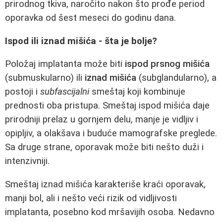
prirodnog tkiva, naročito nakon što prođe period
oporavka od šest meseci do godinu dana.
Ispod ili iznad mišića - šta je bolje?
Položaj implatanta može biti
ispod prsnog mišića
(submuskularno) ili
iznad mišića
(subglandularno), a
postoji i
subfascijalni
smeštaj koji kombinuje
prednosti oba pristupa. Smeštaj ispod mišića daje
prirodniji prelaz u gornjem delu, manje je vidljiv i
opipljiv, a olakšava i buduće mamografske preglede.
Sa druge strane, oporavak može biti nešto duži i
intenzivniji.
Smeštaj iznad mišića karakteriše kraći oporavak,
manji bol, ali i nešto veći rizik od vidljivosti
implatanta, posebno kod mršavijih osoba. Nedavno