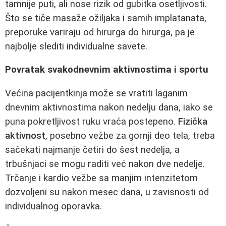
tamnije puti, ali nose rizik od gubitka osetljivosti.
Što se tiče masaže ožiljaka i samih implatanata,
preporuke variraju od hirurga do hirurga, pa je
najbolje slediti individualne savete.
Povratak svakodnevnim aktivnostima i sportu
Većina pacijentkinja može se vratiti laganim
dnevnim aktivnostima nakon nedelju dana, iako se
puna pokretljivost ruku vraća postepeno.
Fizička
aktivnost
, posebno vežbe za gornji deo tela, treba
sačekati najmanje četiri do šest nedelja, a
trbušnjaci se mogu raditi već nakon dve nedelje.
Trčanje i kardio vežbe sa manjim intenzitetom
dozvoljeni su nakon mesec dana, u zavisnosti od
individualnog oporavka.