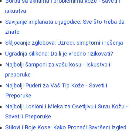
Borbа sa aknama i problemima kože - Saveti i
iskustva
Savijanje implanata u jagodice: Sve što treba da
znate
Skljocanje zglobova: Uzroci, simptomi i rešenja
Ugradnja silikona: Da li je vredno rizikovati?
Najbolji šamponi za vašu kosu - Iskustva i
preporuke
Najbolji Puderi za Vaš Tip Kože - Saveti i
Preporuke
Najbolji Losioni i Mleka za Osetljivu i Suvu Kožu -
Saveti i Preporuke
Stilovi i Boje Kose: Kako Pronaći Savršeni Izgled