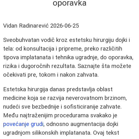
oporavka
Vidan Radinarević
2026-06-25
Sveobuhvatan vodič kroz estetsku hirurgiju dojki i
tela: od konsultacija i pripreme, preko različitih
tipova implatanata i tehnika ugradnje, do oporavka,
rizika i dugoročnih rezultata. Saznajte šta možete
očekivati pre, tokom i nakon zahvata.
Estetska hirurgija danas predstavlja oblast
medicine koja se razvija neverovatnom brzinom,
nudeći sve bezbednije i sofisticiranije zahvate.
Među najtraženijim procedurama svakako je
povećanje grudi
, odnosno augmentacija dojki
ugradnjom silikonskih implatanata. Ovaj tekst