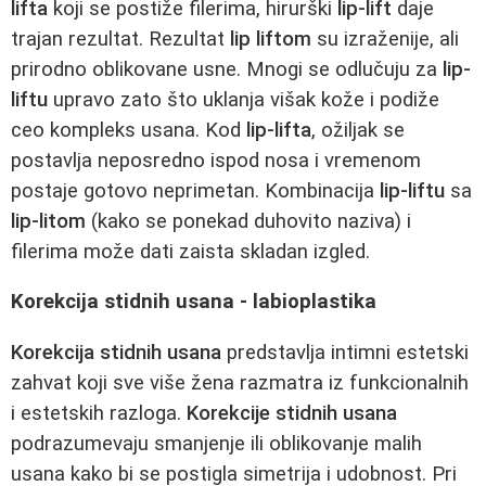
lifta
koji se postiže filerima, hirurški
lip-lift
daje
trajan rezultat. Rezultat
lip liftom
su izraženije, ali
prirodno oblikovane usne. Mnogi se odlučuju za
lip-
liftu
upravo zato što uklanja višak kože i podiže
ceo kompleks usana. Kod
lip-lifta
, ožiljak se
postavlja neposredno ispod nosa i vremenom
postaje gotovo neprimetan. Kombinacija
lip-liftu
sa
lip-litom
(kako se ponekad duhovito naziva) i
filerima može dati zaista skladan izgled.
Korekcija stidnih usana - labioplastika
Korekcija stidnih usana
predstavlja intimni estetski
zahvat koji sve više žena razmatra iz funkcionalnih
i estetskih razloga.
Korekcije stidnih usana
podrazumevaju smanjenje ili oblikovanje malih
usana kako bi se postigla simetrija i udobnost. Pri