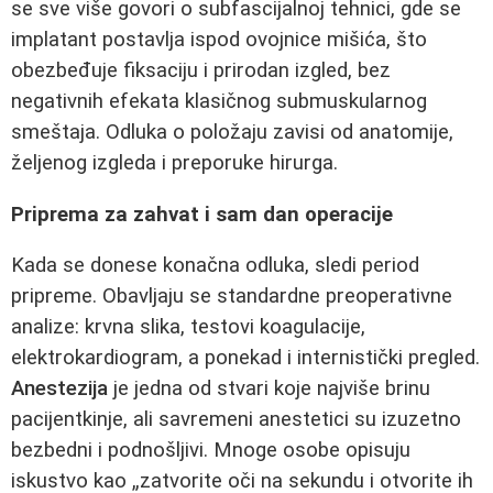
se sve više govori o subfascijalnoj tehnici, gde se
implatant postavlja ispod ovojnice mišića, što
obezbeđuje fiksaciju i prirodan izgled, bez
negativnih efekata klasičnog submuskularnog
smeštaja. Odluka o položaju zavisi od anatomije,
željenog izgleda i preporuke hirurga.
Priprema za zahvat i sam dan operacije
Kada se donese konačna odluka, sledi period
pripreme. Obavljaju se standardne preoperativne
analize: krvna slika, testovi koagulacije,
elektrokardiogram, a ponekad i internistički pregled.
Anestezija
je jedna od stvari koje najviše brinu
pacijentkinje, ali savremeni anestetici su izuzetno
bezbedni i podnošljivi. Mnoge osobe opisuju
iskustvo kao „zatvorite oči na sekundu i otvorite ih