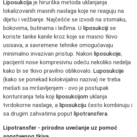
Liposukcija
je hirurška metoda uklanjanja
lokalizovanih masnih naslaga koje ne reaguju na
dijetu i vežbanje. Najčešće se izvodi na stomaku,
bokovima, butinama i leđima. U
liposukciji
se
koriste tanke kanile kroz koje se masno tkivo
usisava, a savremene tehnike omogućavaju
minimalno invazivan pristup. Nakon
liposukcije
,
pacijenti nose kompresivnu odeću nekoliko nedelja
kako bi se tkivo pravilno oblikovalo.
Luposukcije
(kako se ponekad kolokvijalno naziva) ne treba
mešati sa mršavljenjem - ovo je postupak
konturiranja tela koji
liposukcijom
uklanja
tvrdokorne naslage, a
liposukciju
često kombinuju i
sa drugim zahvatima poput
lipotransfera
.
Lipotransfer - prirodno uvećanje uz pomoć
sopstvenog tkiva