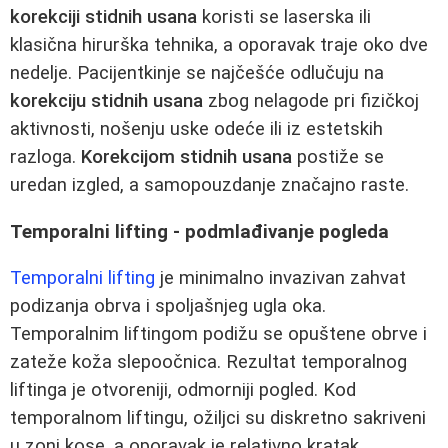
korekciji stidnih usana
koristi se laserska ili
klasična hirurška tehnika, a oporavak traje oko dve
nedelje. Pacijentkinje se najčešće odlučuju na
korekciju stidnih usana
zbog nelagode pri fizičkoj
aktivnosti, nošenju uske odeće ili iz estetskih
razloga.
Korekcijom stidnih usana
postiže se
uredan izgled, a samopouzdanje značajno raste.
Temporalni lifting - podmlađivanje pogleda
Temporalni lifting
je minimalno invazivan zahvat
podizanja obrva i spoljašnjeg ugla oka.
Temporalnim liftingom podižu se opuštene obrve i
zateže koža slepoočnica. Rezultat temporalnog
liftinga je otvoreniji, odmorniji pogled. Kod
temporalnom liftingu, ožiljci su diskretno sakriveni
u zoni kose, a oporavak je relativno kratak.