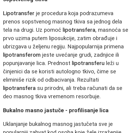
Lipotransfer
je procedura koja podrazumeva
prenos sopstvenog masnog tkiva sa jednog dela
tela na drugi. Uz pomoć
lipotransfera
, masnoća se
prvo uzima putem liposukcije, zatim obrađuje i
ubrizgava u željenu regiju. Najpopularnija primena
lipotransferom
jeste uvećanje grudi, zadnjice ili
popunjavanje lica. Prednost
lipotransferu
leži u
činjenici da se koristi autologno tkivo, čime se
eliminiše rizik od odbacivanja. Rezultati
lipotransfera
su prirodni, ali treba računati da se
deo masnog tkiva vremenom resorbuje.
Bukalno masno jastuče - profilisanje lica
Uklanjanje bukalnog masnog jastučeta sve je
popularniji zahvat kod osoba koje žele izraženije