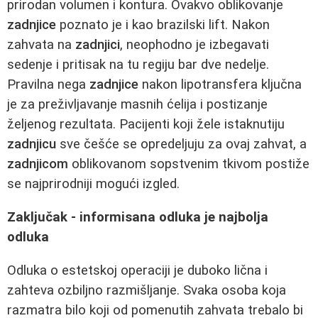
prirodan volumen i kontura. Ovakvo oblikovanje
zadnjice
poznato je i kao brazilski lift. Nakon
zahvata na
zadnjici
, neophodno je izbegavati
sedenje i pritisak na tu regiju bar dve nedelje.
Pravilna nega
zadnjice
nakon lipotransfera ključna
je za preživljavanje masnih ćelija i postizanje
željenog rezultata. Pacijenti koji žele istaknutiju
zadnjicu
sve češće se opredeljuju za ovaj zahvat, a
zadnjicom
oblikovanom sopstvenim tkivom postiže
se najprirodniji mogući izgled.
Zaključak - informisana odluka je najbolja
odluka
Odluka o estetskoj operaciji je duboko lična i
zahteva ozbiljno razmišljanje. Svaka osoba koja
razmatra bilo koji od pomenutih zahvata trebalo bi