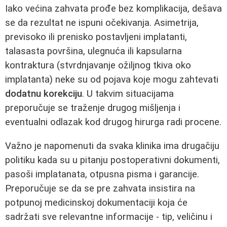
Iako većina zahvata prođe bez komplikacija, dešava
se da rezultat ne ispuni očekivanja. Asimetrija,
previsoko ili prenisko postavljeni implatanti,
talasasta površina, ulegnuća ili kapsularna
kontraktura (stvrdnjavanje ožiljnog tkiva oko
implatanta) neke su od pojava koje mogu zahtevati
dodatnu korekciju
. U takvim situacijama
preporučuje se traženje drugog mišljenja i
eventualni odlazak kod drugog hirurga radi procene.
Važno je napomenuti da svaka klinika ima drugačiju
politiku kada su u pitanju postoperativni dokumenti,
pasoši implatanata, otpusna pisma i garancije.
Preporučuje se da se pre zahvata insistira na
potpunoj medicinskoj dokumentaciji koja će
sadržati sve relevantne informacije - tip, veličinu i