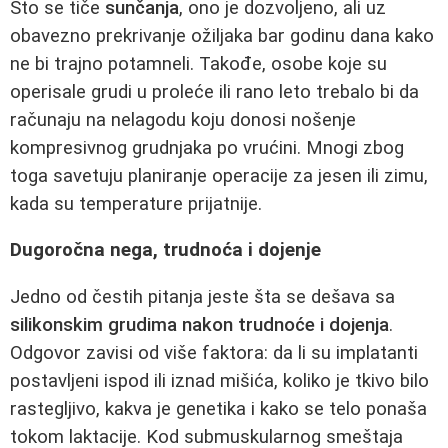
Što se tiče
sunčanja
, ono je dozvoljeno, ali uz
obavezno prekrivanje ožiljaka bar godinu dana kako
ne bi trajno potamneli. Takođe, osobe koje su
operisale grudi u proleće ili rano leto trebalo bi da
računaju na nelagodu koju donosi nošenje
kompresivnog grudnjaka po vrućini. Mnogi zbog
toga savetuju planiranje operacije za jesen ili zimu,
kada su temperature prijatnije.
Dugoročna nega, trudnoća i dojenje
Jedno od čestih pitanja jeste šta se dešava sa
silikonskim grudima nakon trudnoće i dojenja
.
Odgovor zavisi od više faktora: da li su implatanti
postavljeni ispod ili iznad mišića, koliko je tkivo bilo
rastegljivo, kakva je genetika i kako se telo ponaša
tokom laktacije. Kod submuskularnog smeštaja