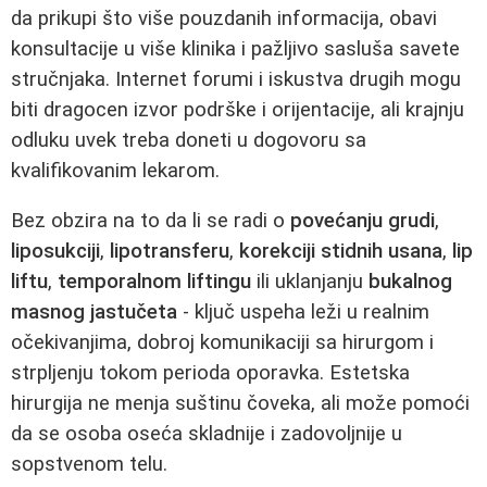
da prikupi što više pouzdanih informacija, obavi
konsultacije u više klinika i pažljivo sasluša savete
stručnjaka. Internet forumi i iskustva drugih mogu
biti dragocen izvor podrške i orijentacije, ali krajnju
odluku uvek treba doneti u dogovoru sa
kvalifikovanim lekarom.
Bez obzira na to da li se radi o
povećanju grudi
,
liposukciji
,
lipotransferu
,
korekciji stidnih usana
,
lip
liftu
,
temporalnom liftingu
ili uklanjanju
bukalnog
masnog jastučeta
- ključ uspeha leži u realnim
očekivanjima, dobroj komunikaciji sa hirurgom i
strpljenju tokom perioda oporavka. Estetska
hirurgija ne menja suštinu čoveka, ali može pomoći
da se osoba oseća skladnije i zadovoljnije u
sopstvenom telu.